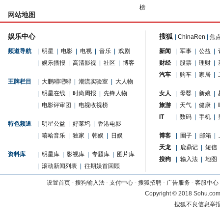
榜
网站地图
娱乐中心
搜狐
|
ChinaRen
|
焦
频道导航
|
明星
|
电影
|
电视
|
音乐
|
戏剧
新闻
|
军事
|
公益
|
|
娱乐播报
|
高清影视
|
社区
|
博客
财经
|
股票
|
理财
|
汽车
|
购车
|
家居
|
王牌栏目
|
大鹏嘚吧嘚
|
潮流实验室
|
大人物
|
明星在线
|
时尚周报
|
先锋人物
女人
|
母婴
|
新娘
|
|
电影评审团
|
电视收视榜
旅游
|
天气
|
健康
|
IT
|
数码
|
手机
|
特色频道
|
明星公益
|
好莱坞
|
香港电影
|
嘻哈音乐
|
独家
|
韩娱
|
日娱
博客
|
圈子
|
邮箱
|
天龙
|
鹿鼎记
|
短信
资料库
|
明星库
|
影视库
|
专题库
|
图片库
搜狗
|
输入法
|
地图
|
滚动新闻列表
|
往期娱首回顾
设置首页
-
搜狗输入法
-
支付中心
-
搜狐招聘
-
广告服务
-
客服中心
Copyright
©
2018 Sohu.com 
搜狐不良信息举