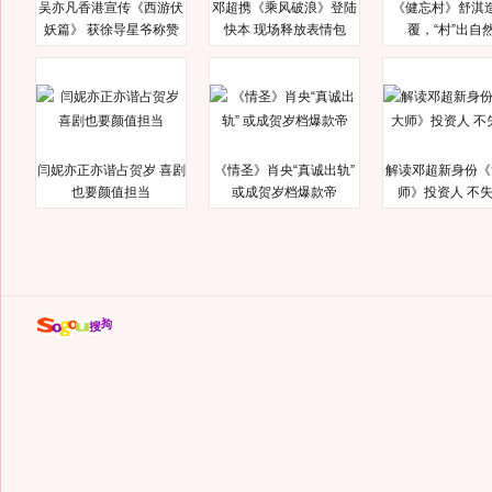
吴亦凡香港宣传《西游伏
邓超携《乘风破浪》登陆
《健忘村》舒淇
妖篇》 获徐导星爷称赞
快本 现场释放表情包
覆，“村”出自
闫妮亦正亦谐占贺岁 喜剧
《情圣》肖央“真诚出轨”
解读邓超新身份《
也要颜值担当
或成贺岁档爆款帝
师》投资人 不