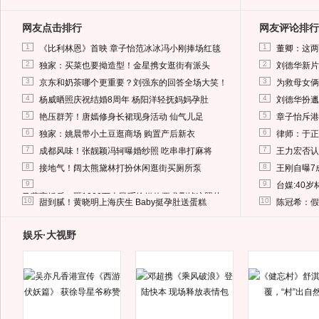
网友点击排行
网友评论排行
1
1
《比利林恩》首映 章子怡范冰冰冯小刚捧场红毯
董卿：这两
2
2
独家：买菜也要拗造型！金星携女逛街有派头
刘德华新片
3
3
京东和奶茶哪个更重要？刘强东的回答全场大笑！
为救母女俩
4
4
杨威晒照庆祝结婚8周年 杨阳洋轻抚妈妈孕肚
刘德华扮邋
5
5
艳压群芳！唐嫣修身长裙现身活动 仙气儿足
章子怡斥港
6
6
独家：姚晨带小土豆逛商场 购置产后新衣
律师：于正
7
7
成都风味！张靓颖冯轲曝婚纱照 吃串串打麻将
王力宏否认
8
8
接地气！阔太熊黛林打扮休闲逛街买厕所泵
王刚自曝7
9
9
台媒:40
马蓉离婚后，砸1000万人民币给媒体要求删掉这照片
10
10
甜到腻！黄晓明上海庆生 Baby挺孕肚送蛋糕
陈冠希：假
娱乐·大视野