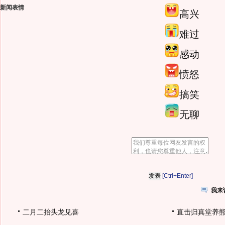
新闻表情
高兴
难过
感动
愤怒
搞笑
无聊
[Ctrl+Enter]
我来
二月二抬头龙见喜
直击归真堂养