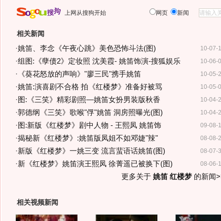
上网从搜狗开始
网页
新闻
相关新闻
·
姚笛、李念《午夜心跳》美色恐怖斗法(图)
10-07-
·
组图:《孽债2》定妆照 沈美霞- 姚笛饰演-搜狐娱乐
10-06-
·
《葵花怒放的声响》"廖三民"携手姚笛
10-05-
·
姚笛:演喜剧不合格 拍《红楼梦》准备好被骂
10-05-
·
图:《三笑》精彩剧照—姚笛女扮男装版秋香
10-04-
·
郭德纲《三笑》歌喉"俘"姚笛 洞房照曝光(图)
10-04-
·
图:新版《红楼梦》剧中人物 - 王熙凤 姚笛饰
09-08-
·
揭秘新《红楼梦》:姚笛版凤姐不如邓婕"辣"
08-08-
·
新版《红楼梦》一姚三变 流言蜚语话姚笛(图)
08-07-
·
新《红楼梦》姚笛演王熙凤 徐菁遥已被换下(图)
08-06-
更多关于
姚笛 红楼梦
的新闻>
相关视频新闻