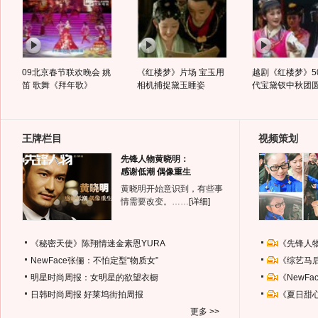
09北京春节联欢晚会 姚
《红楼梦》片场 宝玉用
越剧《红楼梦》5
笛 歌舞《拜年歌》
相机捕捉黛玉睡姿
代宝黛钗中秋团
王牌栏目
视频策划
先锋人物黄晓明：
感谢低潮 偶像重生
黄晓明开始意识到，有些事
情需要改变。……
[详细]
《秘密天使》陈翔情迷金素恩YURA
《先锋人
NewFace张俪：不怕定型“物质女”
《综艺马
明星时尚周报：女明星的欲望衣橱
《NewF
日韩时尚周报
好莱坞街拍周报
《夏日甜
更多 >>