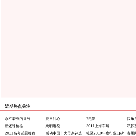
近期热点关注
永不磨灭的番号
夏日甜心
7电影
快乐
新还珠格格
姚明退役
2011上海车展
私募
2011高考试题答案
感动中国十大母亲评选
社区2010年度行业口碑
贵州