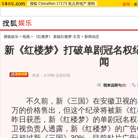
搜狐
ChinaRen
17173
焦点房地产
搜狗
新闻
-
体
搜狐娱乐
>
电视
>
《红楼梦》 新版红楼梦-主页
>
新闻动态
新《红楼梦》打破单剧冠名权纪
闻
来源：
大洋网-信息时报
我来说两句
(
0
)
不久前，新《三国》在安徽卫视的
万的价格售出，但这个纪录将被新《红
昨日获悉，新《红楼梦》的单剧冠名权
卫视负责人透露，新《红楼梦》的广告