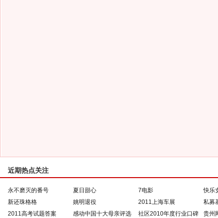
近期热点关注
永不磨灭的番号
夏日甜心
7电影
快乐
新还珠格格
姚明退役
2011上海车展
私募
2011高考试题答案
感动中国十大母亲评选
社区2010年度行业口碑
贵州