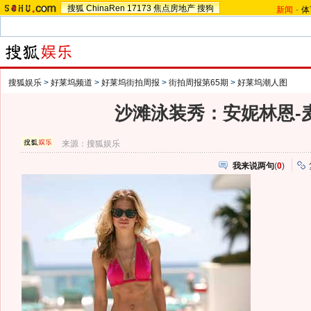
搜狐
ChinaRen
17173
焦点房地产
搜狗
新闻
-
体
搜狐娱乐
>
好莱坞频道
>
好莱坞街拍周报
>
街拍周报第65期
>
好莱坞潮人图
沙滩泳装秀：安妮林恩-
来源：
搜狐娱乐
我来说两句
(
0
)