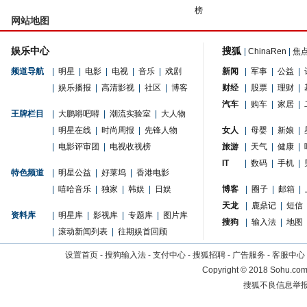
榜
网站地图
娱乐中心
搜狐
|
ChinaRen
|
焦
频道导航
|
明星
|
电影
|
电视
|
音乐
|
戏剧
新闻
|
军事
|
公益
|
|
娱乐播报
|
高清影视
|
社区
|
博客
财经
|
股票
|
理财
|
汽车
|
购车
|
家居
|
王牌栏目
|
大鹏嘚吧嘚
|
潮流实验室
|
大人物
|
明星在线
|
时尚周报
|
先锋人物
女人
|
母婴
|
新娘
|
|
电影评审团
|
电视收视榜
旅游
|
天气
|
健康
|
IT
|
数码
|
手机
|
特色频道
|
明星公益
|
好莱坞
|
香港电影
|
嘻哈音乐
|
独家
|
韩娱
|
日娱
博客
|
圈子
|
邮箱
|
天龙
|
鹿鼎记
|
短信
资料库
|
明星库
|
影视库
|
专题库
|
图片库
搜狗
|
输入法
|
地图
|
滚动新闻列表
|
往期娱首回顾
设置首页
-
搜狗输入法
-
支付中心
-
搜狐招聘
-
广告服务
-
客服中心
Copyright
©
2018 Sohu.com 
搜狐不良信息举