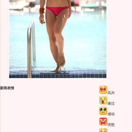
新闻表情
高兴
难过
感动
愤怒