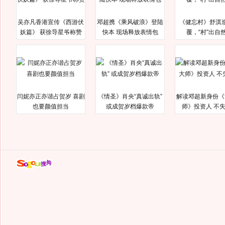
吴亦凡香港宣传《西游伏
邓超携《乘风破浪》登陆
《健忘村》舒淇
妖篇》 获徐导星爷称赞
快本 现场释放表情包
覆，“村”出自
闫妮亦正亦谐占贺岁 喜剧
《情圣》肖央“真诚出轨”
解读邓超新身份《
也要颜值担当
或成贺岁档爆款帝
师》投资人 不