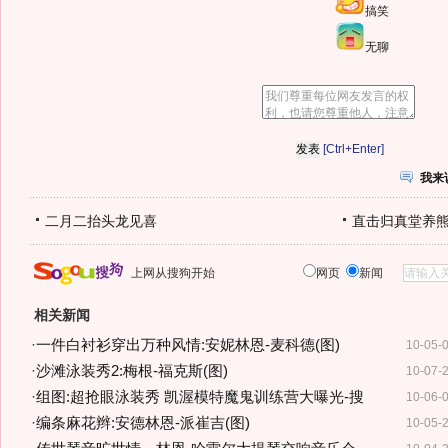
搞笑
无聊
[Ctrl+Enter]
我来
二月二抬头龙见喜
直击归真堂养
上网从搜狗开始
网页
新闻
相关新闻
·
一件白衬衫穿出万种风情:安妮林恩-麦科德(图)
10-05-
·
沙滩泳装秀2:梅根-福克斯(图)
10-07-
·
组图:超抢眼泳装秀 凯渥模特魔鬼训练营大曝光-搜
10-06-
·
编条麻花辫:安德林恩-派崔吉(图)
10-05-