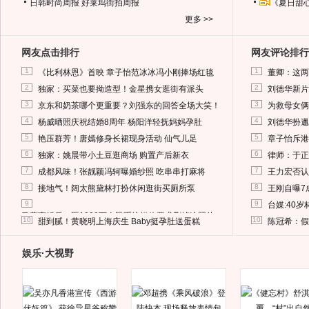
日韩时尚周报
好莱坞街拍周报
《夏日甜
更多 >>
网友点击排行
网友评论排行
1
1
《比利林恩》首映 章子怡范冰冰冯小刚捧场红毯
董卿：这两
2
2
独家：买菜也要拗造型！金星携女逛街有派头
刘德华新片
3
3
京东和奶茶哪个更重要？刘强东的回答全场大笑！
为救母女俩
4
4
杨威晒照庆祝结婚8周年 杨阳洋轻抚妈妈孕肚
刘德华扮邋
5
5
艳压群芳！唐嫣修身长裙现身活动 仙气儿足
章子怡斥港
6
6
独家：姚晨带小土豆逛商场 购置产后新衣
律师：于正
7
7
成都风味！张靓颖冯轲曝婚纱照 吃串串打麻将
王力宏否认
8
8
接地气！阔太熊黛林打扮休闲逛街买厕所泵
王刚自曝7
9
9
台媒:40
马蓉离婚后，砸1000万人民币给媒体要求删掉这照片
10
10
甜到腻！黄晓明上海庆生 Baby挺孕肚送蛋糕
陈冠希：假
娱乐·大视野