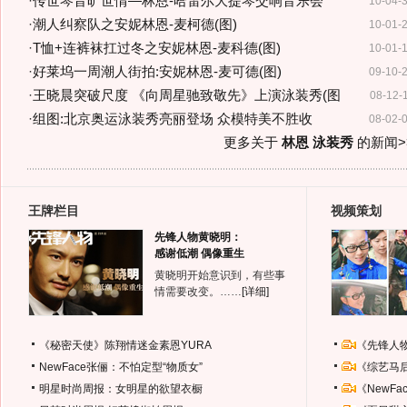
·
传世琴音旷世情—林恩-哈雷尔大提琴交响音乐会
10-04-
·
潮人纠察队之安妮林恩-麦柯德(图)
10-01-
·
T恤+连裤袜扛过冬之安妮林恩-麦科德(图)
10-01-
·
好莱坞一周潮人街拍:安妮林恩-麦可德(图)
09-10-
·
王晓晨突破尺度 《向周星驰致敬先》上演泳装秀(图
08-12-
·
组图:北京奥运泳装秀亮丽登场 众模特美不胜收
08-02-
更多关于
林恩 泳装秀
的新闻>
王牌栏目
视频策划
先锋人物黄晓明：
感谢低潮 偶像重生
黄晓明开始意识到，有些事
情需要改变。……
[详细]
《秘密天使》陈翔情迷金素恩YURA
《先锋人
NewFace张俪：不怕定型“物质女”
《综艺马
明星时尚周报：女明星的欲望衣橱
《NewF