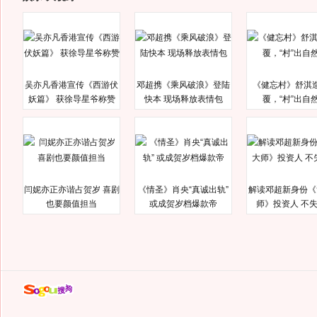
吴亦凡香港宣传《西游伏
邓超携《乘风破浪》登陆
《健忘村》舒淇
妖篇》 获徐导星爷称赞
快本 现场释放表情包
覆，“村”出自
闫妮亦正亦谐占贺岁 喜剧
《情圣》肖央“真诚出轨”
解读邓超新身份《
也要颜值担当
或成贺岁档爆款帝
师》投资人 不