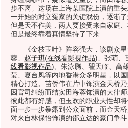
步不离。这场在上海某医院上演的重头
一开始的对立冤家的关键戏份，逐渐了
但是天不作美，两人要接受来自家庭、
但是最终靠着真情坚持了下来
《金枝玉叶》阵容强大，该剧众星
蓉、
赵子琪
(
在线看影视作品
)
、张萌、
线看影视作品
)
、朱泳腾、翟天临、高
莹、夏台凤等内地香港众多明星，以国
精心打造。苗侨伟在片中饰演金天桥乃
因官司纠纷而结实田海蓉饰演的大律师
彼此都有好感，但玉欢的职业天性却将
面一步一步暴露到公众面前，而金天桥
对来自林保怡饰演的邵立达的豪门争斗