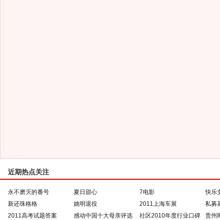
近期热点关注
永不磨灭的番号
夏日甜心
7电影
快乐
新还珠格格
姚明退役
2011上海车展
私募
2011高考试题答案
感动中国十大母亲评选
社区2010年度行业口碑
贵州