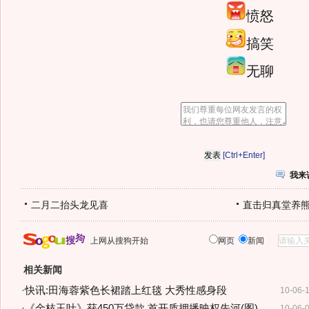
愤怒
搞笑
无聊
[Ctrl+Enter]
我来
二月二抬头龙见喜
直击归真堂养
上网从搜狗开始
网页
新闻
相关新闻
·
快讯:田海蓉紫色长裙踏上红毯 大秀性感身段
10-06-
·
《金枝玉叶》获450万贷款 首开质押播映权先河(图)
10-06-