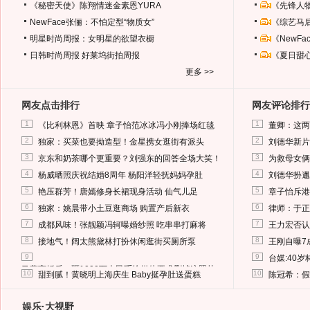
《秘密天使》陈翔情迷金素恩YURA
《先锋人
NewFace张俪：不怕定型“物质女”
《综艺马
明星时尚周报：女明星的欲望衣橱
《NewF
日韩时尚周报
好莱坞街拍周报
《夏日甜
更多 >>
网友点击排行
网友评论排行
1
1
《比利林恩》首映 章子怡范冰冰冯小刚捧场红毯
董卿：这两
2
2
独家：买菜也要拗造型！金星携女逛街有派头
刘德华新片
3
3
京东和奶茶哪个更重要？刘强东的回答全场大笑！
为救母女俩
4
4
杨威晒照庆祝结婚8周年 杨阳洋轻抚妈妈孕肚
刘德华扮邋
5
5
艳压群芳！唐嫣修身长裙现身活动 仙气儿足
章子怡斥港
6
6
独家：姚晨带小土豆逛商场 购置产后新衣
律师：于正
7
7
成都风味！张靓颖冯轲曝婚纱照 吃串串打麻将
王力宏否认
8
8
接地气！阔太熊黛林打扮休闲逛街买厕所泵
王刚自曝7
9
9
台媒:40
马蓉离婚后，砸1000万人民币给媒体要求删掉这照片
10
10
甜到腻！黄晓明上海庆生 Baby挺孕肚送蛋糕
陈冠希：假
娱乐·大视野