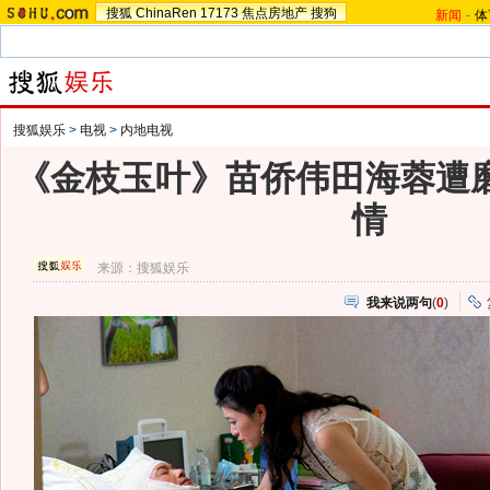
搜狐
ChinaRen
17173
焦点房地产
搜狗
新闻
-
体
搜狐娱乐
>
电视
>
内地电视
《金枝玉叶》苗侨伟田海蓉遭磨
情
来源：
搜狐娱乐
我来说两句
(
0
)