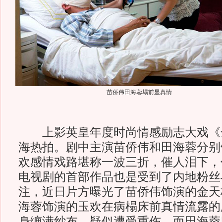
苗侨伟田海蓉塌前显真情
上影英皇年度时尚情感励志大戏《
海热拍。剧中主演苗侨伟和田海蓉分别
欢感情戏路堪称一波三折，催人泪下，
电视剧的首部作品也是受到了内地粉丝
注，近日片方曝光了苗侨伟饰演的金天
海蓉饰演的玉欢在病榻床前真情流露的
身缠满纱布，疑似遭受重伤，而田海蓉