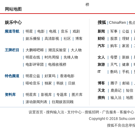
榜
网站地图
娱乐中心
搜狐
|
ChinaRen
|
焦
频道导航
|
明星
|
电影
|
电视
|
音乐
|
戏剧
新闻
|
军事
|
公益
|
|
娱乐播报
|
高清影视
|
社区
|
博客
财经
|
股票
|
理财
|
汽车
|
购车
|
家居
|
王牌栏目
|
大鹏嘚吧嘚
|
潮流实验室
|
大人物
|
明星在线
|
时尚周报
|
先锋人物
女人
|
母婴
|
新娘
|
|
电影评审团
|
电视收视榜
旅游
|
天气
|
健康
|
IT
|
数码
|
手机
|
特色频道
|
明星公益
|
好莱坞
|
香港电影
|
嘻哈音乐
|
独家
|
韩娱
|
日娱
博客
|
圈子
|
邮箱
|
天龙
|
鹿鼎记
|
短信
资料库
|
明星库
|
影视库
|
专题库
|
图片库
搜狗
|
输入法
|
地图
|
滚动新闻列表
|
往期娱首回顾
设置首页
-
搜狗输入法
-
支付中心
-
搜狐招聘
-
广告服务
-
客服中心
Copyright
©
2018 Sohu.com 
搜狐不良信息举