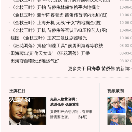
·
《金枝玉叶》开拍 苗侨伟林保怡携手内地掘金
10-06-
·
《金枝玉叶》豪华阵容曝光 苗侨伟首演内地剧(图)
10-06-
·
《金枝玉叶》上海开机 无线"子女"内地掘金(图)
10-06-
·
《金枝玉叶》开机 苗侨伟等否认TVB压榨艺人(图)
10-06-
·
组图:《金枝玉叶》玉家三姐妹剧照曝光
10-06-
·
《狂花凋落》揭秘"间谍工具" 侯勇田海蓉等联袂
08-03-
·
田海蓉出演"偷天女谍" 《狂花凋落》开播
08-03-
·
田海蓉自嘲没汤唯运气好
08-02-
更多关于
田海蓉 苗侨伟
的新闻>
王牌栏目
视频策划
先锋人物黄晓明：
感谢低潮 偶像重生
黄晓明开始意识到，有些事
情需要改变。……
[详细]