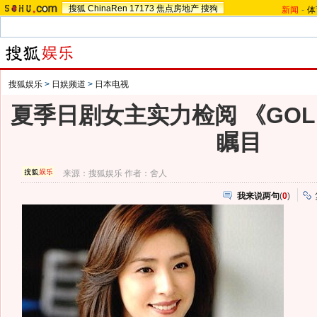
搜狐
ChinaRen
17173
焦点房地产
搜狗
新闻
-
体
搜狐娱乐
>
日娱频道
>
日本电视
夏季日剧女主实力检阅 《GO
瞩目
来源：
搜狐娱乐
作者：舍人
我来说两句
(
0
)