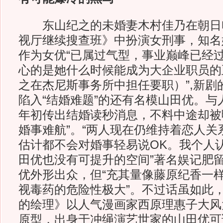
东山纪之的未婚妻木村佳乃在朝日
视厅继续搜查班》中扮演女刑事，知名
作为女优“已属过气型，事业巅峰已经
心的是她什么时候能成为大企业职员的
之在杰尼斯事务所中担任要职）”,新剧
陷入“结婚难题”的还有名模山田优。与
年初传出结婚读秒消息，不料中途却被
婚事难航”。“两人现在仍维持着恋人关
估计都不会对婚事轻易说OK。我个人
田优也没有可提升的空间”著名娱记肥
优外形出众，但“充其量像藤原纪香一
视毒药的危险性极大”。不过话虽如此
的绘理》以人气漫画家西原理惠子大风
原型，出身于冲绳演艺世家的山田优可