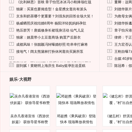
1
1
《比利林恩》首映 章子怡范冰冰冯小刚捧场红毯
董卿：这两
2
2
独家：买菜也要拗造型！金星携女逛街有派头
刘德华新片
3
3
京东和奶茶哪个更重要？刘强东的回答全场大笑！
为救母女俩
4
4
杨威晒照庆祝结婚8周年 杨阳洋轻抚妈妈孕肚
刘德华扮邋
5
5
艳压群芳！唐嫣修身长裙现身活动 仙气儿足
章子怡斥港
6
6
独家：姚晨带小土豆逛商场 购置产后新衣
律师：于正
7
7
成都风味！张靓颖冯轲曝婚纱照 吃串串打麻将
王力宏否认
8
8
接地气！阔太熊黛林打扮休闲逛街买厕所泵
王刚自曝7
9
9
台媒:40
马蓉离婚后，砸1000万人民币给媒体要求删掉这照片
10
10
甜到腻！黄晓明上海庆生 Baby挺孕肚送蛋糕
陈冠希：假
娱乐·大视野
吴亦凡香港宣传《西游伏
邓超携《乘风破浪》登陆
《健忘村》舒淇
妖篇》 获徐导星爷称赞
快本 现场释放表情包
覆，“村”出自