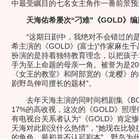
中最受瞩目的七名女主角作一番前景预
天海佑希屡次“刁难”《GOLD》
“这期日剧中，我绝对不会错过的是
希主演的《GOLD》(富士)”作家麻生
扮演的是持着独特教育理念，以把孩子
手为至上命题的母亲一角。被誉为是20
《女王的教室》和阿部宽的《龙樱》的m
剧野岛伸司擅长的题材”。
去年天海主演的同时间档剧集《BO
17%的高收视，这次的《GOLD》照
有电视台关系者认为“《GOLD》肯定惨
天海对此剧没什么热情”，“她现在比较
的角色，最初并不认可剧本”。野岛为此