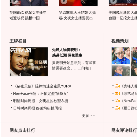
英国BBC资深女主播年
第239期:天王结婚大揭
美国晚间新闻大战
老遭歧视 跳槽中国
秘 央视女主播要复出
台砸一亿挖女主
王牌栏目
视频策划
先锋人物黄晓明：
感谢低潮 偶像重生
黄晓明开始意识到，有些事
情需要改变。……
[详细]
《秘密天使》陈翔情迷金素恩YURA
《先锋人
NewFace张俪：不怕定型“物质女”
《综艺马
明星时尚周报：女明星的欲望衣橱
《NewF
日韩时尚周报
好莱坞街拍周报
《夏日甜
更多 >>
网友点击排行
网友评论排行