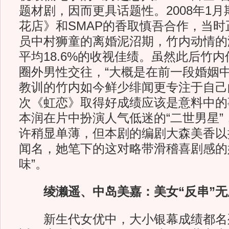
题材剧，因而更具话题性。2008年1
花店》和SMAP的香取慎吾合作，当
员中村狮童的离婚泥沼期，竹内动情的
平均18.6%的收视佳绩。虽然此后竹内
圈外男性交往，“大概是在前一段婚姻
教训的竹内如今鲜少绯闻更专注于自己的
次《虹恋》取得好成绩应该是意料中的
本润在片中扮演人气低迷的“二世男星”
许稍显单薄，但本剧的编剧大森美香以
闻名，她笔下的这对略带滑稽喜剧感的
味”。
绫濑遥、中岛美嘉：美女“反串”
新生代女优中，大小银幕成绩都名