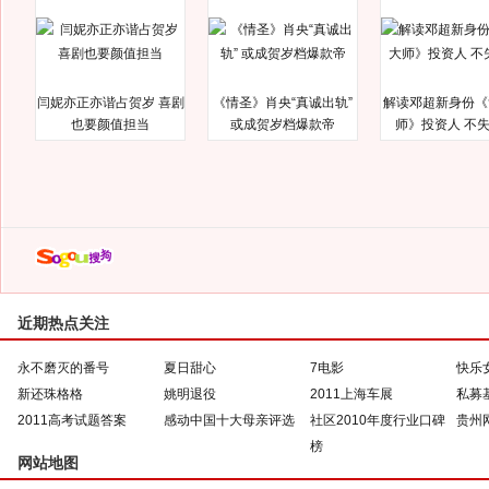
闫妮亦正亦谐占贺岁 喜剧
《情圣》肖央“真诚出轨”
解读邓超新身份《
也要颜值担当
或成贺岁档爆款帝
师》投资人 不
近期热点关注
永不磨灭的番号
夏日甜心
7电影
快乐
新还珠格格
姚明退役
2011上海车展
私募
2011高考试题答案
感动中国十大母亲评选
社区2010年度行业口碑
贵州
榜
网站地图