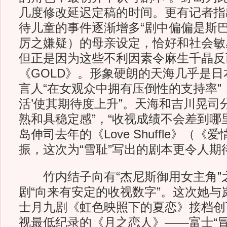
几度修改延迟定稿的时间。更有记者指
待儿童的事件逐渐增多“剧中偏偏是斯
厉之嫌疑）的母亲设定，恰好和社会敏
但正是因为这些不利因素令麻生千晶反
《GOLD》。形象硬朗的天海几乎是
言人“在女观众中拥有压倒性的支持率”，
活’使其期待度上升”。天海和吉川晃司
熟和具稳定感”，“收视成绩不会差到哪
岛伸司去年的《Love Shuffle》（
振，这次为“雪耻”写出的剧本更令人期
竹内结子向有“杰尼斯御用女主角”
剧“向来有安定的收视数字”。这次她与
士月九剧《虹色映照下的夏恋》接档创
视最低纪录的《月之恋人》——富士“冒