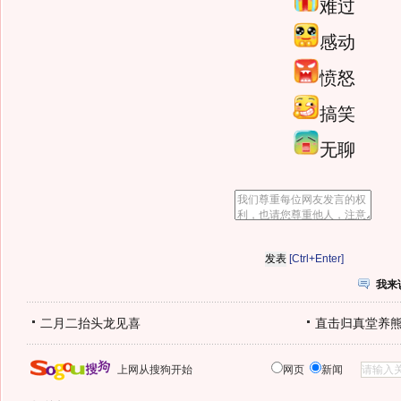
难过
感动
愤怒
搞笑
无聊
[Ctrl+Enter]
我来
二月二抬头龙见喜
直击归真堂养
上网从搜狗开始
网页
新闻