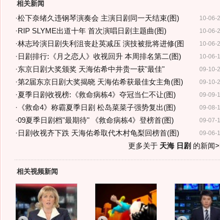
相关新闻
·
松下奈绪久违钢琴演奏会 主演日剧同一天结束(图)
10-06-
·
RIP SLYME出道十年 首次演唱日剧主题曲(图)
10-06-
·
林志玲演日剧失利沮丧赴英减压 演技被批将进修(图
10-06-
·
日剧排行:《月之恋人》收视回升 本周排名第二(图)
10-06-
·
东京日剧大奖颁奖 天海佑希中井贵一获"最佳"
09-10-
·
第2届东京日剧大奖揭晓 天海佑希获最佳女主角(图)
09-10-
·
夏季日剧收视榜:《救命病栋4》夺冠当仁不让(图)
09-09-
·
《救命4》称霸夏季日剧 松岛菜菜子强势复出(图)
09-08-
·
09夏季日剧档"最期待" 《救命病栋4》登榜首(图)
09-07-
·
日剧收视齐下跌 天海佑希取代木村龟梨回榜首(图)
09-06-
更多关于
天海 日剧
的新闻>
相关视频新闻