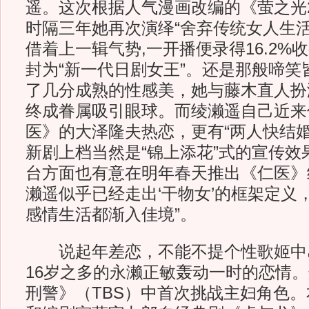
遥。这次根据人气漫画改编的《萤之光
时隔三年她再次演绎“舍弃传统女人生活方
借着上一辑气势,一开播便录得16.2%
封为“新一代日剧女王”。还是那般啼笑
了几分成熟的性感美，她与藤木直人扮
终成眷属吸引眼球。而绫濑遥自己近来
医》的大泽隆夫热恋，更有“两人快结婚
新剧上档当然是“锦上添花”式的宣传效
台方面也有意在明年春天推出《仁医》
濑遥似乎已经走出‘干物女’的框架定义
感情生活都渐入佳境”。
说起年差恋，不能不提个性歌姬中
16岁之多的永濑正敏轰动一时的恋情
刑警》（TBS）中首次挑战主妇角色