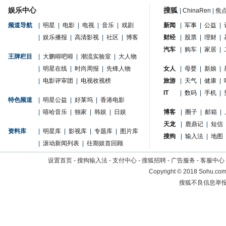
娱乐中心
搜狐
|
ChinaRen
|
焦
频道导航
|
明星
|
电影
|
电视
|
音乐
|
戏剧
新闻
|
军事
|
公益
|
|
娱乐播报
|
高清影视
|
社区
|
博客
财经
|
股票
|
理财
|
汽车
|
购车
|
家居
|
王牌栏目
|
大鹏嘚吧嘚
|
潮流实验室
|
大人物
|
明星在线
|
时尚周报
|
先锋人物
女人
|
母婴
|
新娘
|
|
电影评审团
|
电视收视榜
旅游
|
天气
|
健康
|
IT
|
数码
|
手机
|
特色频道
|
明星公益
|
好莱坞
|
香港电影
|
嘻哈音乐
|
独家
|
韩娱
|
日娱
博客
|
圈子
|
邮箱
|
天龙
|
鹿鼎记
|
短信
资料库
|
明星库
|
影视库
|
专题库
|
图片库
搜狗
|
输入法
|
地图
|
滚动新闻列表
|
往期娱首回顾
设置首页
-
搜狗输入法
-
支付中心
-
搜狐招聘
-
广告服务
-
客服中心
Copyright
©
2018 Sohu.com 
搜狐不良信息举