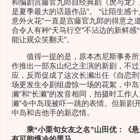
和编剧宫藤官九郎自经典剧《虎与龙》
是夏季最大的话题作品”。 “让陌生感
意外火花”一直是宫藤官九郎的得意之
合令人有种“天马行空”不沾边的新鲜感
能让观众笑翻天”。
值得一提的是，原本杰尼斯事务所方
作推出一部东山纪之主演的新剧，不过
应，反而促成了这次长濑出任《自恋刑
场更发生令剧组虚惊一场的花絮，中岛
濑”和“长濑”的发音相同，拍摄时工作人
濑”令中岛现被吓一跳的表情。但新剧
中岛和吉他手的新恋情。
乘“小栗旬女友之名”山田优：《
有可能爆冷的黑马