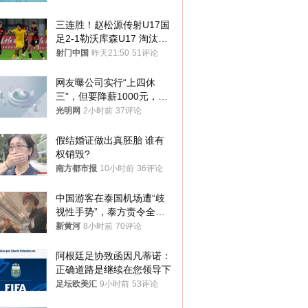
三连胜！赵松源传射U17国
足2-1勒沃库森U17 淘汰赛
将战河床
射门中国
昨天21:50
51评论
网友曝公司实行“上四休
三”，但要降薪1000元，不
接受只能辞职
光明网
2小时前
37评论
假结婚证做出真胚胎 谁有
权销毁?
南方都市报
10小时前
36评论
中国游客在泰国机场遭“歧
视性手势”，泰方责令全面
调查，对责任人采取最严厉
新黄河
8小时前
70评论
处分
阿根廷足协致函因凡蒂诺：
正确道路是继续在您领导下
足坛欧美汇
9小时前
53评论