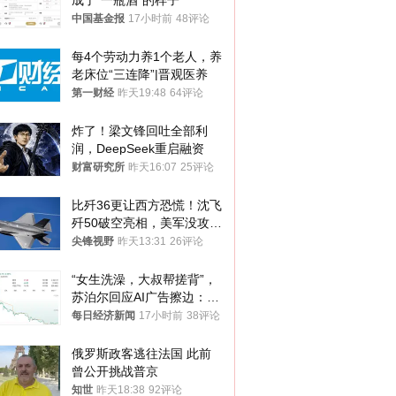
成了“一瓶酒”的样子
中国基金报
17小时前
48评论
每4个劳动力养1个老人，养
老床位“三连降”|晋观医养
第一财经
昨天19:48
64评论
炸了！梁文锋回吐全部利
润，DeepSeek重启融资
财富研究所
昨天16:07
25评论
比歼36更让西方恐慌！沈飞
歼50破空亮相，美军没攻克
的技术被拿下
尖锋视野
昨天13:31
26评论
“女生洗澡，大叔帮搓背”，
苏泊尔回应AI广告擦边：视
频全下架，已强化内容管理
每日经济新闻
17小时前
38评论
与审核
俄罗斯政客逃往法国 此前
曾公开挑战普京
知世
昨天18:38
92评论