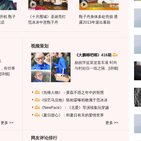
开机 甄子
《十月围城》圣诞亮灯
甄子丹身体多处劳损 透
气话
范冰冰中意甄子丹
露2013年退出幕前
视频策划
《大鹏嘚吧嘚》416期
生
杨丽萍提菜篮逛车展 时尚
，有些事
与村姑仅一线之隔…
[详细]
[详细]
《先锋人物》：黄磊不惑之年中的智慧
《综艺马后炮》陈柏霖曝初吻属于范冰冰
《NewFace》：《北爱》导演续集玩穿越
《夏日甜心》：和夏日有关的爱情世界
更多 >>
更多 >>
网友评论排行