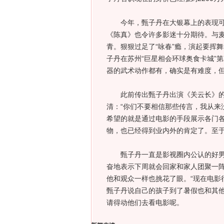
今年，甄子丹在大银幕上的表现可谓
《陈真》也令许多影迷十分期待。与
青。狠狠过足了“咏春”瘾，演起要挥
子丹在苏州“巨星相会环球奥食卡城”
器的武术动作都有，确实是有难度，但
此前传出甄子丹出演《关云长》的片
清：“你们不要相信那些传言，我从来
希望的就是通过电影的手段展示各门
物，也已经得到业内外的肯定了。至
甄子丹一直是影视圈内公认的好男人
奋地表示下周就会回家和家人团聚一
他和观众一样也挑花了眼。“现在电影
甄子丹说自己的孩子到了暑假也和其
请得动他们去看电影呢。