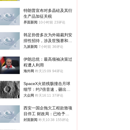
特朗普宣布对多晶硅及其衍
生产品加征关税
界面新闻
10小时前
23评论
韩足协曾多次为外籍裁判安
排性招待，涉及世预赛和奥
预赛，韩足协回应
九派新闻
7小时前
36评论
伊朗总统：最高领袖决策过
程遭人利用
海外网
昨天15:09
94评论
SpaceX火箭残骸撞击月球
细节：约7倍音速，砸出直
径约30米撞击坑
大众网
昨天16:11
37评论
西安一国企拖欠工程款致项
目停工 财政局：已给予处
分，正督促整改
封面新闻
昨天10:38
155评论