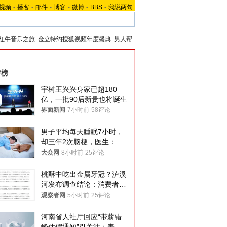
视频
-
播客
-
邮件
-
博客
-
微博
-
BBS
-
我说两句
红牛音乐之旅
金立特约搜狐视频年度盛典
男人帮
评榜
宇树王兴兴身家已超180
亿，一批90后新贵也将诞生
界面新闻
7小时前
58评论
男子平均每天睡眠7小时，
却三年2次脑梗，医生：这
样睡觉更伤身
大众网
8小时前
25评论
桃酥中吃出金属牙冠？泸溪
河发布调查结论：消费者已
澄清，所发视频情况不属实
观察者网
5小时前
25评论
河南省人社厅回应“带薪错