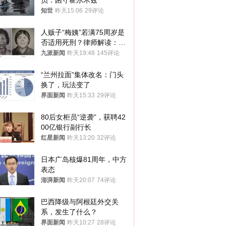
员：困守霍尔木兹
知世
昨天15:06
29评论
人贩子“梅姨”若满75周岁是
否适用死刑？律师解读：很
大概率不会被判处死刑
九派新闻
昨天19:48
145评论
“兰州拉面”集体改名：门头
换了，玩法变了
界面新闻
昨天15:33
29评论
80后女柜员“逆袭”，获聘42
00亿银行副行长
红星新闻
昨天13:20
32评论
日本广岛核爆81周年，中方
表态
澎湃新闻
昨天20:07
74评论
巴西降级与阿根廷外交关
系，发生了什么？
界面新闻
昨天10:27
28评论