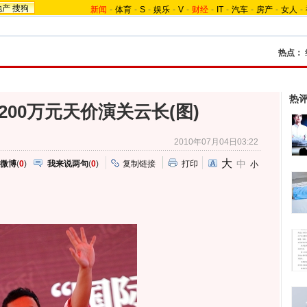
地产
搜狗
新闻
-
体育
-
S
-
娱乐
-
V
-
财经
-
IT
-
汽车
-
房产
-
女人
-
热点：
热
200万元天价演关云长(图)
2010年07月04日03:22
大
中
微博
(
0
)
我来说两句
(
0
)
复制链接
打印
小