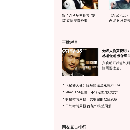
甄子丹片场秀钢琴 "硬
《精武风云》
汉"柔情震慑舒淇
丹:退休只是
王牌栏目
先锋人物黄晓明：
感谢低潮 偶像重
黄晓明开始意识到
情需要改变。……
《秘密天使》陈翔情迷金素恩YURA
NewFace张俪：不怕定型“物质女”
明星时尚周报：女明星的欲望衣橱
日韩时尚周报
好莱坞街拍周报
网友点击排行