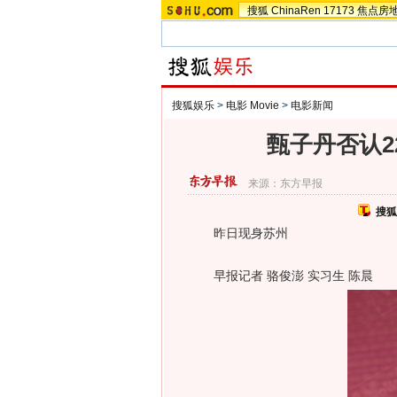
搜狐
ChinaRen
17173
焦点房
搜狐娱乐
>
电影 Movie
>
电影新闻
甄子丹否认2
来源：
东方早报
搜狐
昨日现身苏州
早报记者 骆俊澎 实习生 陈晨