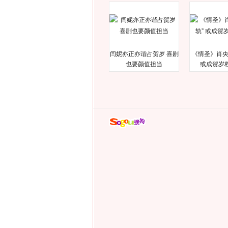
闫妮亦正亦谐占贺岁 喜剧
《情圣》肖央
也要颜值担当
或成贺岁