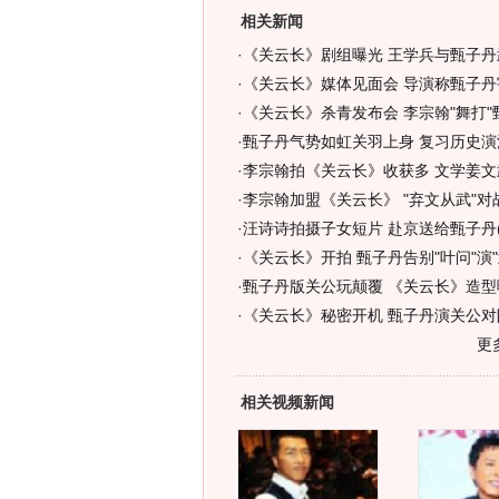
相关新闻
·
《关云长》剧组曝光 王学兵与甄子丹
·
《关云长》媒体见面会 导演称甄子丹
·
《关云长》杀青发布会 李宗翰"舞打"甄
·
甄子丹气势如虹关羽上身 复习历史演
·
李宗翰拍《关云长》收获多 文学姜文
·
李宗翰加盟《关云长》 "弃文从武"对
·
汪诗诗拍摄子女短片 赴京送给甄子丹(
·
《关云长》开拍 甄子丹告别"叶问"演"武
·
甄子丹版关公玩颠覆 《关云长》造型曝
·
《关云长》秘密开机 甄子丹演关公对
更
相关视频新闻