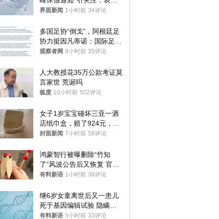
峰休假通知”引关注：表述
不够准确，待修改后印发
界面新闻
1小时前
34评论
多国足协“倒戈”，阿根廷足
协力挺因凡蒂诺：国际足联
今后应继续在其领导下前行
观察者网
8小时前
35评论
人大教授花35万公款考证莫
言家世 荒诞吗
狐度
10小时前
502评论
女子1岁宝宝碰坏三亚一酒
店纸巾盒，赔了924元，发
帖吐槽后酒店退还一半的
封面新闻
7小时前
58评论
钱，当地市监局回应
鸿蒙智行被曝删除“竹知
了”风波公告后又恢复 官媒
曾力挺：劝华为要大度的，
有料新语
1小时前
38评论
你们适不适合？
继6岁女童离世后又一患儿
死于基因编辑试验 隐瞒一
年才对外披露
有料新语
5小时前
33评论