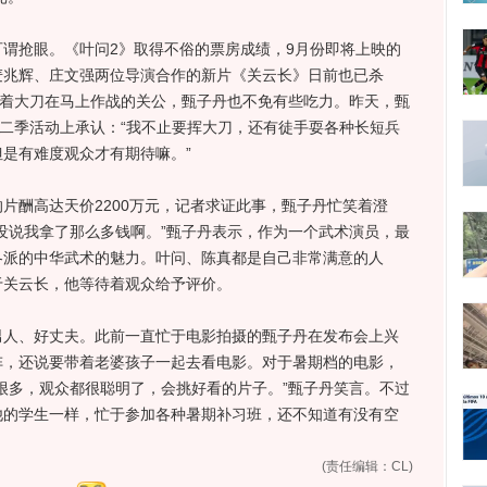
抢眼。《叶问2》取得不俗的票房成绩，9月份即将上映的
麦兆辉、庄文强两位导演合作的新片《关云长》日前也已杀
舞着大刀在马上作战的关公，甄子丹也不免有些吃力。昨天，甄
第二季活动上承认：“我不止要挥大刀，还有徒手耍各种长短兵
是有难度观众才有期待嘛。”
酬高达天价2200万元，记者求证此事，甄子丹忙笑着澄
没说我拿了那么多钱啊。”甄子丹表示，作为一个武术演员，最
各派的中华武术的魅力。叶问、陈真都是自己非常满意的人
于关云长，他等待着观众给予评价。
、好丈夫。此前一直忙于电影拍摄的甄子丹在发布会上兴
阵，还说要带着老婆孩子一起去看电影。对于暑期档的电影，
很多，观众都很聪明了，会挑好看的片子。”甄子丹笑言。不过
他的学生一样，忙于参加各种暑期补习班，还不知道有没有空
(责任编辑：CL)