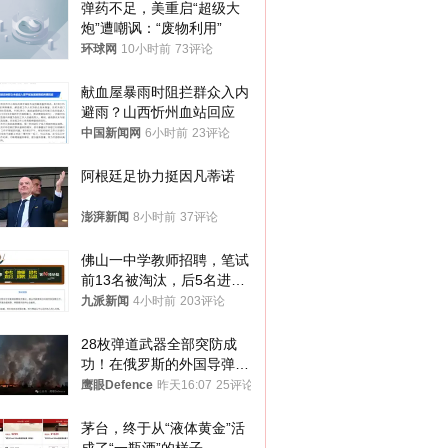
弹药不足，美重启“超级大
炮”遭嘲讽：“废物利用”
环球网
10小时前
73评论
献血屋暴雨时阻拦群众入内
避雨？山西忻州血站回应
中国新闻网
6小时前
23评论
阿根廷足协力挺因凡蒂诺
澎湃新闻
8小时前
37评论
佛山一中学教师招聘，笔试
前13名被淘汰，后5名进体
检，被疑萝卜岗，官方通
九派新闻
4小时前
203评论
报：已叫停
28枚弹道武器全部突防成
功！在俄罗斯的外国导弹发
射车都是合法打击目标
鹰眼Defence
昨天16:07
25评论
茅台，终于从“液体黄金”活