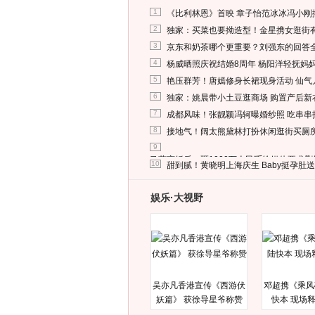
1
《比利林恩》首映 章子怡范冰冰冯小刚
2
独家：买菜也要拗造型！金星携女逛街
3
京东和奶茶哪个更重要？刘强东的回答
4
杨威晒照庆祝结婚8周年 杨阳洋轻抚妈
5
艳压群芳！唐嫣修身长裙现身活动 仙气
6
独家：姚晨带小土豆逛商场 购置产后新
7
成都风味！张靓颖冯轲曝婚纱照 吃串串
8
接地气！阔太熊黛林打扮休闲逛街买厕
9
马蓉离婚后，砸1000万人民币给媒体要求
10
甜到腻！黄晓明上海庆生 Baby挺孕肚
娱乐·大视野
吴亦凡香港宣传《西游伏
邓超携《乘风
妖篇》 获徐导星爷称赞
快本 现场