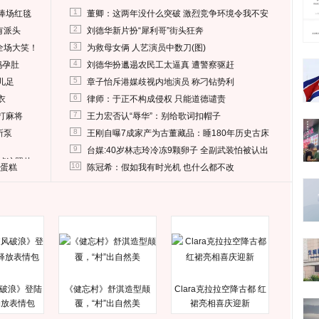
1
捧场红毯
董卿：这两年没什么突破 激烈竞争环境令我不安
2
有派头
刘德华新片扮“犀利哥”街头狂奔
3
全场大笑！
为救母女俩 人艺演员中数刀(图)
4
妈孕肚
刘德华扮邋遢农民工太逼真 遭警察驱赶
5
儿足
章子怡斥港媒歧视内地演员 称刁钻势利
6
衣
律师：于正不构成侵权 只能道德谴责
7
打麻将
王力宏否认“辱华”：别给歌词扣帽子
8
所泵
王刚自曝7成家产为古董藏品：睡180年历史古床
9
台媒:40岁林志玲冷冻9颗卵子 全副武装怕被认出
删掉这照片
10
送蛋糕
陈冠希：假如我有时光机 也什么都不改
破浪》登陆
《健忘村》舒淇造型颠
Clara克拉拉空降古都 红
释放表情包
覆，“村”出自然美
裙亮相喜庆迎新