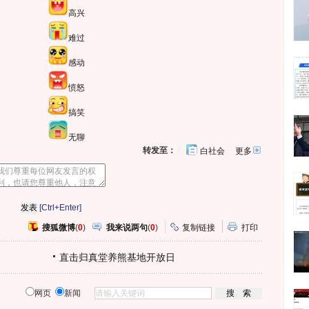
高兴
难过
感动
愤怒
搞笑
无聊
转发至：
白社会
更多
开
心
人
网
人
豆
网
瓣
爱
分
[Ctrl+Enter]
享
搜狐微博
(
0
)
我来说两句
(
0
)
复制链接
打印
直击归真堂养熊基地开放日
网页
新闻