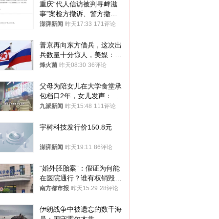
重庆“代人信访被判寻衅滋
事”案检方撤诉、警方撤
案，两被告人获国赔
澎湃新闻
昨天17:33
171评论
普京再向东方借兵，这次出
兵数量十分惊人，美媒：俄
朝要动真格？
烽火菌
昨天08:30
36评论
父母为陪女儿在大学食堂承
包档口2年，女儿发声：初
衷是为了陪伴，毕业后将不
九派新闻
昨天15:48
111评论
再营业
宇树科技发行价150.8元
澎湃新闻
昨天19:11
86评论
“婚外胚胎案”：假证为何能
在医院通行？谁有权销毁胚
胎？
南方都市报
昨天15:29
28评论
伊朗战争中被遗忘的数千海