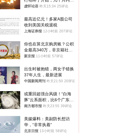
行动终于开始，几个月内乌
将投降
虚怀论语
昨天15:34
25评论
最高近亿元！多家A股公司
收到美国关税退税
上海证券报
12小时前
207评论
你也在算北京购房账？公积
金最高340万，非京籍社保
1年
新京报
11小时前
57评论
出生时被抱错，两女子错换
37年人生，最新进展
中国新闻周刊
昨天21:50
20评论
或重回超强台风级！“白海
豚”云系面积，比6个广东还
大！深圳官方：注意这件事
南方都市报
昨天23:55
39评论
美媒爆料：美副防长想访
华，“非常执着”
北京日报
13小时前
58评论