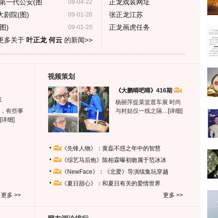
第一代公安(图
正龙戏装网址
09-04-22
剧院(图)
张正龙江苏
09-01-20
图)
正龙画虎任务
09-01-20
更多关于
叶正龙 何云
的新闻>>
视频策划
《大鹏嘚吧嘚》416期
生
杨丽萍提菜篮逛车展 时尚
，有些事
与村姑仅一线之隔…
[详细]
[详细]
《先锋人物》：黄磊不惑之年中的智慧
《综艺马后炮》陈柏霖曝初吻属于范冰冰
《NewFace》：《北爱》导演续集玩穿越
《夏日甜心》：和夏日有关的爱情世界
更多 >>
更多 >>