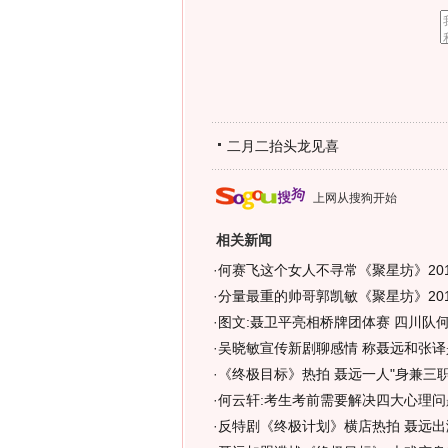
二月二抬头龙见喜
上网从搜狗开始
相关新闻
·
何赛飞这个女人不寻常《聚星坊》2010
·
分量最重的帅哥郭凯敏《聚星坊》2010
·
图文:聂卫平亮相桥牌团体赛 四川队
·
吴晓敏宣传新剧聊感情 称聂远和张译
·
《终极目标》热拍 聂远一人"身兼三职"
·
何云轩:考生考前需要解决四大心理问题
·
反特剧《终极计划》横店热拍 聂远出