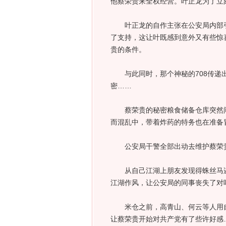
他蔡荣贵来全权经营。叶正龙为了立
叶正龙的自作主张在公安局内部引
了支持，这让叶既感到意外又有些惊
贵的条件。
与此同时，那个神秘的708传递出
密……
蔡荣贵的秘密粮食储备仓库突然间
而混乱中，带着炸药的特务也在准备
公安局干警全部出动去维护蔡荣贵
从自己江湖上朋友发现得蛛丝马迹
江湖作风，让公安局的同事丧失了对
米仓之前，高青山、何云等人用自
让蔡荣贵开始对共产党有了些许好感