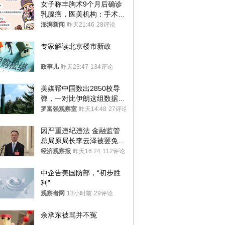
女子称丰胸术9个月后确诊
乳腺癌，医美机构：手术不
可能引发癌症，建议走司法
澎湃新闻
昨天21:46
28评论
途径
专家解读北京楼市新政
政事儿
昨天23:47
134评论
美媒帮中国数出2850枚导
弹，一对比伊朗这组数据，
发现出大事了
罗富强观察室
昨天14:48
27评论
因严重违纪违法 金融监管
总局原局长李云泽被罢免全
国人大代表
经济观察报
昨天16:24
112评论
中企告美国防部，“初步胜
利”
观察者网
13小时前
29评论
余承东被骂并不冤