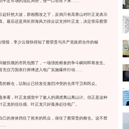
刻平定市场的混乱局势，便一口答应下来……
起轩然大波，群相围攻之下，反倒只有高青山对叶正龙表示
喜。最后还是局长郑海风力排众议支持叶正龙，决定答应蔡荣
情报，李少云很快得知了蔡荣贵与共产党政府合作的秘
被饥饿的市民包围了，一场强抢粮食的争斗瞬间即将发生。
冒充仪万国表行师傅进入电厂实施爆炸行动……
的粮仓，以制止已经发生激烈冲突的仓库守卫和民众。
来看，叶正龙感觉中了敌人的调虎离山离山计。但正是这种
叶正龙的信任感。叶正龙只好孤身赶往电厂。
己的身体挡住了抢米的民众，保住了蔡荣贵的粮仓。这不禁
……