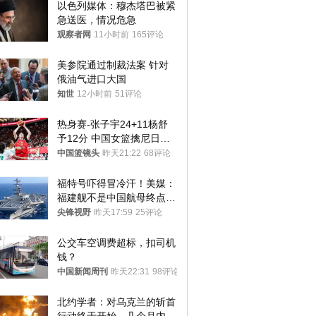
以色列媒体：穆杰塔巴被紧
急送医，情况危急
观察者网
11小时前
165评论
美参院通过制裁法案 针对
俄油气进口大国
知世
12小时前
51评论
热身赛-张子宇24+11杨舒
予12分 中国女篮擒尼日利
亚
中国篮镜头
昨天21:22
68评论
福特号吓得冒冷汗！美媒：
福建舰不是中国航母终点，
而是新起点！
尖锋视野
昨天17:59
25评论
公交车空调费超标，扣司机
钱？
中国新闻周刊
昨天22:31
98评论
北约学者：对乌克兰的斩首