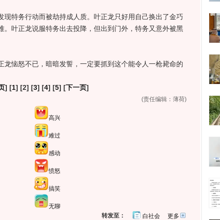
现特务行动而被劫持成人质。叶正龙只好用自己换出了金巧
难。叶正龙说服特务出去投降，但出到门外，特务又意外被黑
龙恼怒不已，暗暗发誓，一定要抓到这个能令人一枪毙命的
页
] [
1
] [2] [
3
] [
4
] [
5
] [
下一页
]
(责任编辑：薄荷)
高兴
难过
感动
愤怒
搞笑
无聊
转发至：
白社会
更多
开