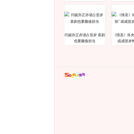
闫妮亦正亦谐占贺岁 喜剧
《情圣》肖央
也要颜值担当
或成贺岁