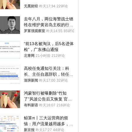
无冕财经
昨天17:34
22评论
去年八月，两位海警战士牺
牲在维护黄岩岛主权的行动
中
罗富强观察室
昨天14:55
85评论
“前13名被淘汰，后5名进体
检”，广东佛山通报
北青网
21小时前
212评论
高校任免通知引关注：科
长、主任自愿辞职，转任思
政辅导员
澎湃新闻
昨天17:00
32评论
鸿蒙智行被曝删除“竹知
了”风波公告后又恢复 官媒
曾力挺：劝华为要大度的，
有料新语
昨天16:07
216评论
你们适不适合？
鲸算π丨三大运营商的烦
恼：用户流量越用越多，收
入却越来越少
新京报
昨天17:27
44评论