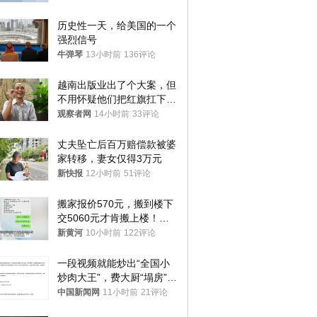
历史性一天，给美国的一个
强烈信号
牛弹琴
13小时前
136评论
越南出版业出了个大案，但
不用怀疑他们把红旗扛下去
的决心
观察者网
14小时前
33评论
丈夫坠亡后百万赔偿款被婆
家转移，妻女仅得3万元
新快报
12小时前
51评论
搬家报价570元，搬到楼下
交5060元才肯搬上楼！女
子傻眼了……
新黄河
10小时前
122评论
一段视频就能炒出“全国小
炒肉大王”，费大厨“塌房”了
吗？
中国新闻网
11小时前
21评论