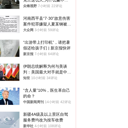
克兰这么久,为什么赢不了?
答案令人沉默
尖锋视野
7小时前
22评论
河南西平县“7·30”故意伤害
案件犯罪嫌疑人夏某钢被抓
获
大众网
3小时前
59评论
“出游带上打印机”，请把暑
假还给孩子们 | 新京报快评
新京报
7小时前
64评论
伊朗总统解释为何与美谈
判：美国最大对手就是中
国，但他们也在对话
知世
10小时前
34评论
“含人量”10%，医生革自己
的命？
中国新闻周刊
14小时前
42评论
新疆4A级及以上景区自驾
服务费均改为按车收费
新华社
4小时前
108评论