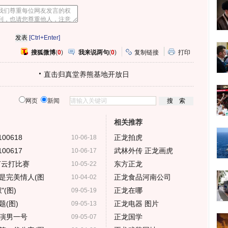
心
人
网
人
豆
网
瓣
爱
分
[Ctrl+Enter]
享
搜狐微博
(
0
)
我来说两句
(
0
)
复制链接
打印
直击归真堂养熊基地开放日
网页
新闻
相关推荐
0618
正龙拍虎
10-06-18
0617
武林外传 正龙画虎
10-06-17
何云打比赛
东方正龙
10-05-22
是完美情人(图
正龙食品河南公司
10-04-02
(图)
正龙在哪
09-05-19
(图)
正龙电器 图片
09-05-13
演男一号
正龙国学
09-05-07