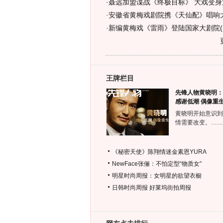
·
聂远加盟谍战《终极目标》 大戏变身
·
安徽省黄梅戏剧院携《天仙配》唱响大
·
新编黄梅戏《雷雨》登陆国家大剧院(
王牌栏目
先锋人物黄晓明：
感谢低潮 偶像重
黄晓明开始意识到
情需要改变。……
《秘密天使》陈翔情迷金素恩YURA
NewFace张俪：不怕定型“物质女”
明星时尚周报：女明星的欲望衣橱
日韩时尚周报
好莱坞街拍周报