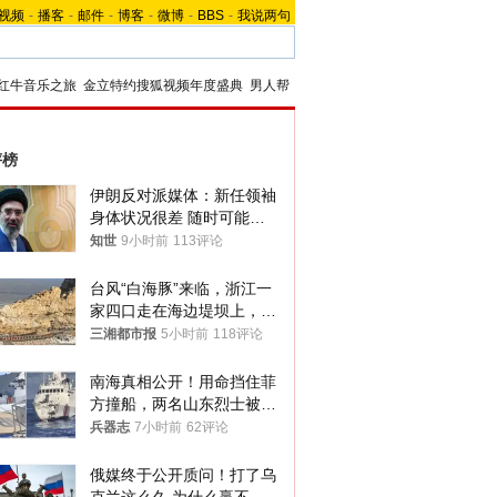
视频
-
播客
-
邮件
-
博客
-
微博
-
BBS
-
我说两句
红牛音乐之旅
金立特约搜狐视频年度盛典
男人帮
评榜
伊朗反对派媒体：新任领袖
身体状况很差 随时可能离
世
知世
9小时前
113评论
台风“白海豚”来临，浙江一
家四口走在海边堤坝上，其
中9岁男孩被巨浪卷入海
三湘都市报
5小时前
118评论
中，搜救仍在进行
南海真相公开！用命挡住菲
方撞船，两名山东烈士被授
武警最高荣誉
兵器志
7小时前
62评论
俄媒终于公开质问！打了乌