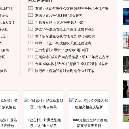
网友评论排行
1
捧场红毯
董卿：这两年没什么突破 激烈竞争环境令我不安
2
有派头
刘德华新片扮“犀利哥”街头狂奔
3
全场大笑！
为救母女俩 人艺演员中数刀(图)
4
妈孕肚
刘德华扮邋遢农民工太逼真 遭警察驱赶
5
儿足
章子怡斥港媒歧视内地演员 称刁钻势利
6
衣
律师：于正不构成侵权 只能道德谴责
7
打麻将
王力宏否认“辱华”：别给歌词扣帽子
8
所泵
王刚自曝7成家产为古董藏品：睡180年历史古床
9
台媒:40岁林志玲冷冻9颗卵子 全副武装怕被认出
删掉这照片
10
送蛋糕
陈冠希：假如我有时光机 也什么都不改
破浪》登陆
《健忘村》舒淇造型颠
Clara克拉拉空降古都 红
释放表情包
覆，“村”出自然美
裙亮相喜庆迎新