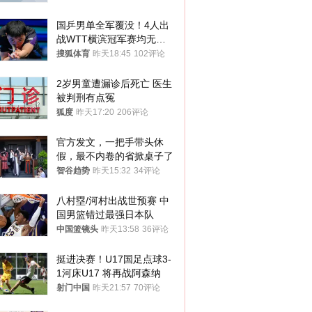
国乒男单全军覆没！4人出
战WTT横滨冠军赛均无缘
八强
搜狐体育
昨天18:45
102评论
2岁男童遭漏诊后死亡 医生
被判刑有点冤
狐度
昨天17:20
206评论
官方发文，一把手带头休
假，最不内卷的省掀桌子了
智谷趋势
昨天15:32
34评论
八村塁/河村出战世预赛 中
国男篮错过最强日本队
中国篮镜头
昨天13:58
36评论
挺进决赛！U17国足点球3-
1河床U17 将再战阿森纳
射门中国
昨天21:57
70评论