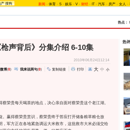
地产
搜狗
新闻
-
体育
-
S
-
娱乐
-
V
-
财经
-
IT
-
汽车
-
房产
-
女人
-
热点：
热
枪声背后》分集介绍 6-10集
2010年06月24日12:14
大
中
微博
(
0
)
我来说两句
(
0
)
复制链接
打印
小
蔡荣贵每天喝茶的地点，决心亲自面对蔡荣贵这个老江湖。
。赢得蔡荣贵赏识，蔡荣贵终于答应打开储备粮草粮仓放
明，军方正在各地紧急调运大米救市，这批救市大米必须交给