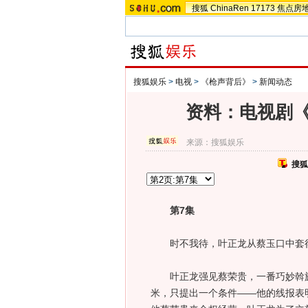
搜狐
ChinaRen
17173
焦点房
搜狐娱乐
>
电视
>
《枪声背后》
>
新闻动态
资料：电视剧《
来源：
搜狐娱乐
搜狐
第7集
时不我待，叶正龙从蔡玉口中套得
叶正龙强见蔡荣贵，一番巧妙斡旋
米，只提出一个条件——他的线报表