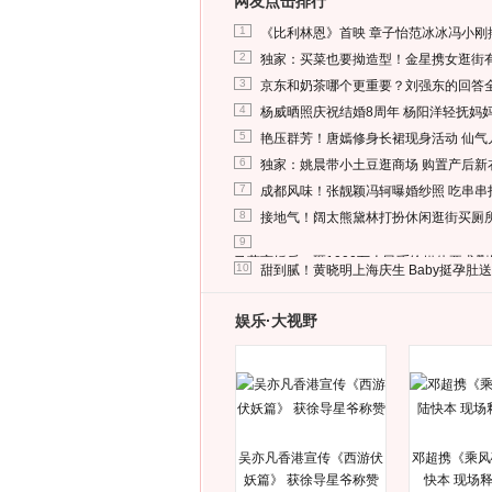
网友点击排行
1
《比利林恩》首映 章子怡范冰冰冯小刚
2
独家：买菜也要拗造型！金星携女逛街
3
京东和奶茶哪个更重要？刘强东的回答
4
杨威晒照庆祝结婚8周年 杨阳洋轻抚妈
5
艳压群芳！唐嫣修身长裙现身活动 仙气
6
独家：姚晨带小土豆逛商场 购置产后新
7
成都风味！张靓颖冯轲曝婚纱照 吃串串
8
接地气！阔太熊黛林打扮休闲逛街买厕
9
马蓉离婚后，砸1000万人民币给媒体要求
10
甜到腻！黄晓明上海庆生 Baby挺孕肚
娱乐·大视野
吴亦凡香港宣传《西游伏
邓超携《乘风
妖篇》 获徐导星爷称赞
快本 现场