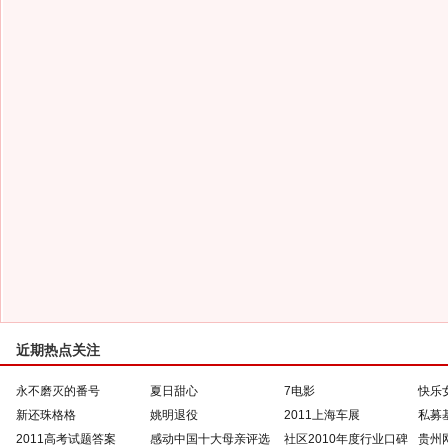
近期热点关注
永不磨灭的番号
夏日甜心
7电影
快乐
新还珠格格
姚明退役
2011上海车展
私募
2011高考试题答案
感动中国十大母亲评选
社区2010年度行业口碑
贵州