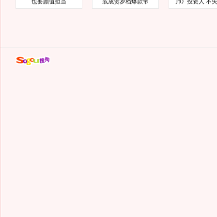
也要颜值担当
或成贺岁档爆款帝
师》投资人 不