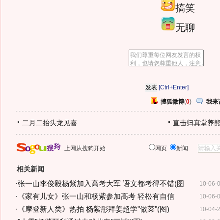
搞笑
无聊
[Ctrl+Enter]
搜狐微博
(
0
)
我来
二月二抬头龙见喜
直击归真堂养
上网从搜狗开始
网页
新闻
相关新闻
·
张一山李俊毅杨紫加入高考大军 语文都考得不错(图
10-06-
·
《家有儿女》张一山和杨紫参加高考 轻松有自信
10-06-
·
《摩登新人类》热拍 杨紫彤拜姜超学"做菜"(图)
10-04-