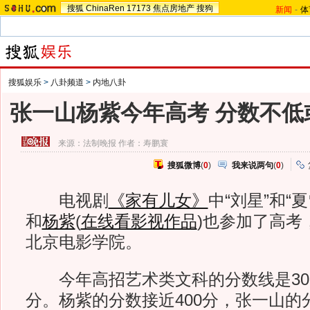
搜狐
ChinaRen
17173
焦点房地产
搜狗
新闻
-
体
搜狐娱乐
>
八卦频道
>
内地八卦
张一山杨紫今年高考 分数不低
来源：
法制晚报
作者：寿鹏寰
搜狐微博
(
0
)
我来说两句
(
0
)
电视剧
《家有儿女》
中“刘星”和“
和
杨紫
(
在线看影视作品
)
也参加了高考
北京电影学院。
今年高招艺术类文科的分数线是308
分。杨紫的分数接近400分，张一山的