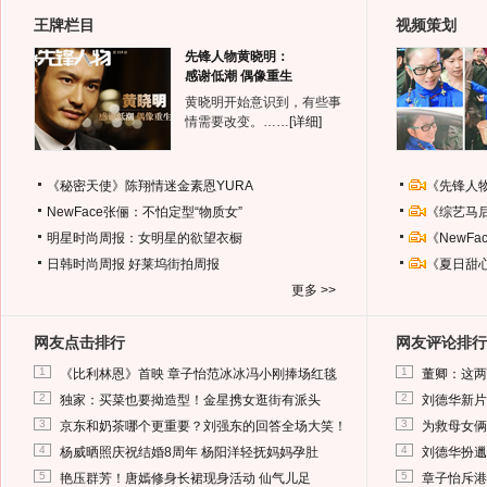
王牌栏目
视频策划
先锋人物黄晓明：
感谢低潮 偶像重生
黄晓明开始意识到，有些事
情需要改变。……
[详细]
《秘密天使》陈翔情迷金素恩YURA
《先锋人
NewFace张俪：不怕定型“物质女”
《综艺马
明星时尚周报：女明星的欲望衣橱
《NewF
日韩时尚周报
好莱坞街拍周报
《夏日甜
更多 >>
网友点击排行
网友评论排行
1
1
《比利林恩》首映 章子怡范冰冰冯小刚捧场红毯
董卿：这两
2
2
独家：买菜也要拗造型！金星携女逛街有派头
刘德华新片
3
3
京东和奶茶哪个更重要？刘强东的回答全场大笑！
为救母女俩
4
4
杨威晒照庆祝结婚8周年 杨阳洋轻抚妈妈孕肚
刘德华扮邋
5
5
艳压群芳！唐嫣修身长裙现身活动 仙气儿足
章子怡斥港