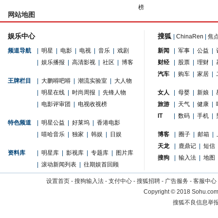
榜
网站地图
娱乐中心
搜狐
|
ChinaRen
|
焦
频道导航
|
明星
|
电影
|
电视
|
音乐
|
戏剧
新闻
|
军事
|
公益
|
|
娱乐播报
|
高清影视
|
社区
|
博客
财经
|
股票
|
理财
|
汽车
|
购车
|
家居
|
王牌栏目
|
大鹏嘚吧嘚
|
潮流实验室
|
大人物
|
明星在线
|
时尚周报
|
先锋人物
女人
|
母婴
|
新娘
|
|
电影评审团
|
电视收视榜
旅游
|
天气
|
健康
|
IT
|
数码
|
手机
|
特色频道
|
明星公益
|
好莱坞
|
香港电影
|
嘻哈音乐
|
独家
|
韩娱
|
日娱
博客
|
圈子
|
邮箱
|
天龙
|
鹿鼎记
|
短信
资料库
|
明星库
|
影视库
|
专题库
|
图片库
搜狗
|
输入法
|
地图
|
滚动新闻列表
|
往期娱首回顾
设置首页
-
搜狗输入法
-
支付中心
-
搜狐招聘
-
广告服务
-
客服中心
Copyright
©
2018 Sohu.com 
搜狐不良信息举