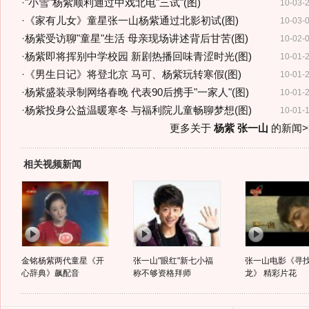
·
"小雪"杨紫顺利通过中戏北电"三试"(图)
10-03-
·
《家有儿女》童星张一山杨紫通过北影初试(图)
10-03-
·
杨紫受访聊"童星"生活 母亲现场讲述背后甘苦(图)
10-02-
·
杨紫即将挥别中学校园 新剧热播回味青涩时光(图)
10-01-
·
《男生日记》将登北京 马可、杨紫玩转寒假(图)
10-01-
·
杨紫盛装录制网络春晚 代表90后携手"一家人"(图)
10-01-
·
杨紫投身公益温暖寒冬 与福利院儿童畅聊梦想(图)
10-01-
更多关于
杨紫 张一山
的新闻>
相关视频新闻
金铭杨紫两代童星《开
张一山"眼红"新七小福
张一山电影《寻
心辞典》飙配音
称不够资格拜师
龙》 精彩片花