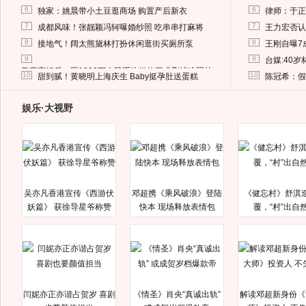
6
6
独家：姚晨带小土豆逛商场 购置产后新衣
律师：于正
7
7
成都风味！张靓颖冯轲曝婚纱照 吃串串打麻将
王力宏否认
8
8
接地气！阔太熊黛林打扮休闲逛街买厕所泵
王刚自曝7
9
9
台媒:40
马蓉离婚后，砸1000万人民币给媒体要求删掉这照片
10
10
甜到腻！黄晓明上海庆生 Baby挺孕肚送蛋糕
陈冠希：假
娱乐·大视野
吴亦凡香港宣传《西游伏
邓超携《乘风破浪》登陆
《健忘村》舒淇
妖篇》 获徐导星爷称赞
快本 现场释放表情包
覆，“村”出自
闫妮亦正亦谐占贺岁 喜剧
《情圣》肖央“真诚出轨”
解读邓超新身份《