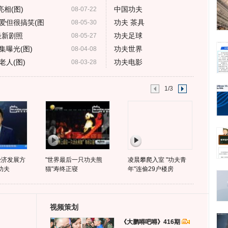
相(图)
中国功夫
08-07-22
爱但很搞笑(图
功夫 茶具
08-05-30
 最新剧照
功夫足球
08-05-27
曝光(图)
功夫世界
08-04-08
人(图)
功夫电影
08-03-28
1/3
经济发展方
"世界最后一只功夫熊
凌晨攀爬入室 "功夫青
功夫
猫"寿终正寝
年"连偷29户楼房
视频策划
《大鹏嘚吧嘚》416期