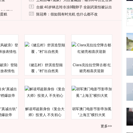
所泵
王刚自曝7成家产为古董藏品：睡180年历史古床
9
台媒:40岁林志玲冷冻9颗卵子 全副武装怕被认出
删掉这照片
10
送蛋糕
陈冠希：假如我有时光机 也什么都不改
破浪》登陆
《健忘村》舒淇造型颠
Clara克拉拉空降古都 红
释放表情包
覆，“村”出自然美
裙亮相喜庆迎新
“真诚出轨”
解读邓超新身份《复合大
胡军澳门电影节影帝加冕
档爆款帝
师》投资人 不失初心
“上海王”横扫大奖
更多>>