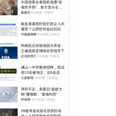
中国游客在泰国机场遭“歧
视性手势”，泰方责令全面
调查，对责任人采取最严厉
新黄河
8小时前
70评论
处分
献血屋暴雨时阻拦群众入内
避雨？山西忻州血站回应
中国新闻网
6小时前
23评论
阿根廷足协致函因凡蒂诺：
正确道路是继续在您领导下
足坛欧美汇
9小时前
53评论
佛山一中学教师招聘，笔试
前13名被淘汰，后5名进体
检，被疑萝卜岗，官方通
九派新闻
4小时前
212评论
报：已叫停
弹药不足，美重启“超级大
炮”遭嘲讽：“废物利用”
环球网
10小时前
74评论
28枚弹道武器全部突防成