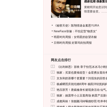
感谢低潮 偶像重
黄晓明开始意识到
情需要改变。……
《秘密天使》陈翔情迷金素恩YURA
NewFace张俪：不怕定型“物质女”
明星时尚周报：女明星的欲望衣橱
日韩时尚周报
好莱坞街拍周报
网友点击排行
1
《比利林恩》首映 章子怡范冰冰冯小刚
2
独家：买菜也要拗造型！金星携女逛街
3
京东和奶茶哪个更重要？刘强东的回答
4
杨威晒照庆祝结婚8周年 杨阳洋轻抚妈
5
艳压群芳！唐嫣修身长裙现身活动 仙气
6
独家：姚晨带小土豆逛商场 购置产后新
7
成都风味！张靓颖冯轲曝婚纱照 吃串串
8