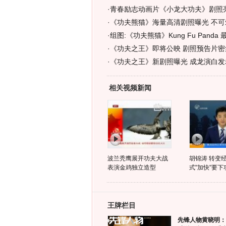
·
青春励志动画片《小龙大功夫》剧照亮
·
《功夫熊猫》海量高清剧照曝光 不可
·
组图:《功夫熊猫》Kung Fu Panda
·
《功夫之王》即将公映 剧照预告片密集
·
《功夫之王》新剧照曝光 成龙演白发老
相关视频新闻
波兰秃鹰展开功夫大战
胡锦涛 转变
表演金鸡独立造型
式"加快"要下
王牌栏目
先锋人物黄晓明：