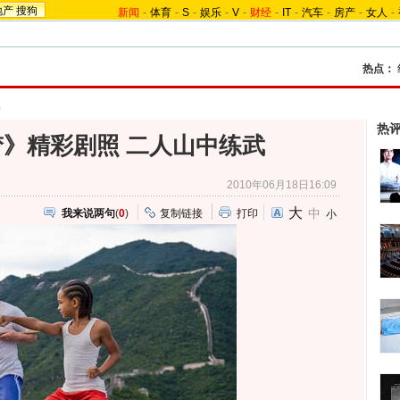
地产
搜狗
新闻
-
体育
-
S
-
娱乐
-
V
-
财经
-
IT
-
汽车
-
房产
-
女人
-
热点：
集
热
》精彩剧照 二人山中练武
2010年06月18日16:09
大
中
我来说两句
(
0
)
复制链接
打印
小