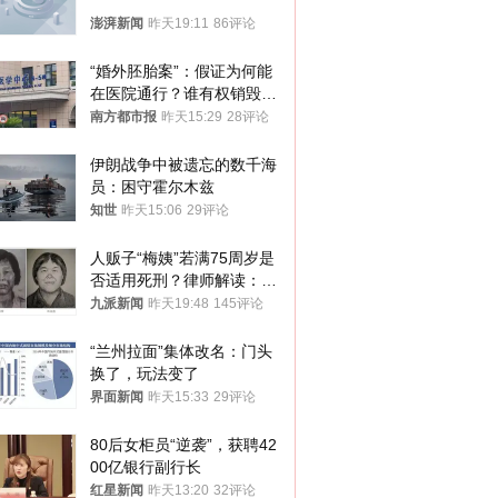
澎湃新闻
昨天19:11
86评论
“婚外胚胎案”：假证为何能
在医院通行？谁有权销毁胚
胎？
南方都市报
昨天15:29
28评论
伊朗战争中被遗忘的数千海
员：困守霍尔木兹
知世
昨天15:06
29评论
人贩子“梅姨”若满75周岁是
否适用死刑？律师解读：很
大概率不会被判处死刑
九派新闻
昨天19:48
145评论
“兰州拉面”集体改名：门头
换了，玩法变了
界面新闻
昨天15:33
29评论
80后女柜员“逆袭”，获聘42
00亿银行副行长
红星新闻
昨天13:20
32评论