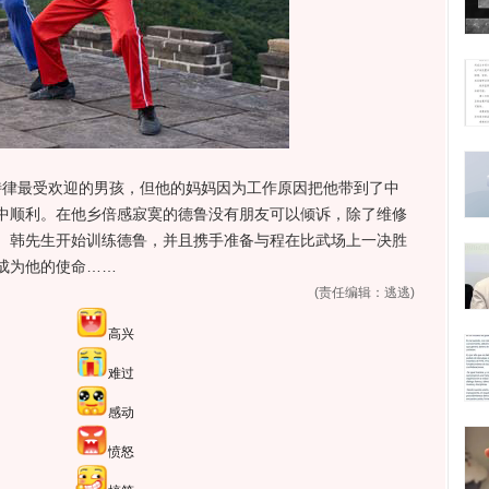
律最受欢迎的男孩，但他的妈妈因为工作原因把他带到了中
中顺利。在他乡倍感寂寞的德鲁没有朋友可以倾诉，除了维修
。韩先生开始训练德鲁，并且携手准备与程在比武场上一决胜
成为他的使命……
(责任编辑：逃逃)
高兴
难过
感动
愤怒