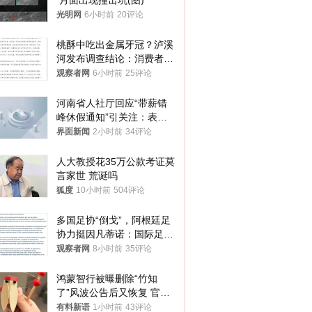
 月面出现撞击坑(图)
光明网
6小时前
20评论
桃酥中吃出金属牙冠？泸溪
河发布调查结论：消费者已
澄清，所发视频情况不属实
观察者网
6小时前
25评论
河南省人社厅回应“带薪错
峰休假通知”引关注：表述
不够准确，待修改后印发
界面新闻
2小时前
34评论
人大教授花35万公款考证莫
言家世 荒诞吗
狐度
10小时前
504评论
多国足协“倒戈”，阿根廷足
协力挺因凡蒂诺：国际足联
今后应继续在其领导下前行
观察者网
8小时前
35评论
鸿蒙智行被曝删除“竹知
了”风波公告后又恢复 官媒
曾力挺：劝华为要大度的，
有料新语
1小时前
43评论