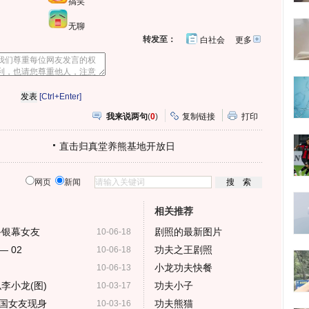
搞笑
无聊
转发至：
白社会
更多
开
心
人
网
人
豆
网
瓣
爱
分
[Ctrl+Enter]
享
我来说两句
(
0
)
复制链接
打印
直击归真堂养熊基地开放日
网页
新闻
相关推荐
手银幕女友
剧照的最新图片
10-06-18
 02
功夫之王剧照
10-06-18
小龙功夫快餐
10-06-13
李小龙(图)
功夫小子
10-03-17
国女友现身
功夫熊猫
10-03-16