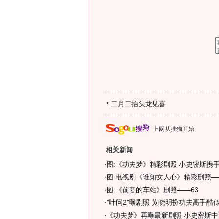
二月二抬头龙见喜
上网从搜狗开始
相关新闻
·
图:《功夫梦》精彩剧照 小史密斯携
·
图:电视剧《谁知女人心》精彩剧照——
·
图:《前妻的车站》剧照——63
·
"叶问2"曝剧照 黄晓明扮功夫高手酷似
·
《功夫梦》再曝最新剧照 小史密斯中