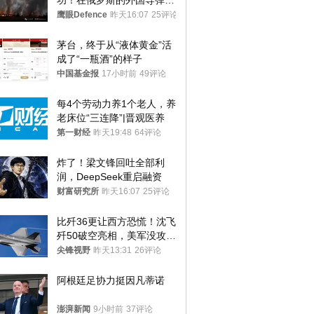
功！在俄罗斯的外国导弹发
射车都是合法打击目标
鹰眼Defence
昨天16:07
25评论
茅台，终于从“液体黄金”活
成了“一瓶酒”的样子
中国基金报
17小时前
49评论
每4个劳动力养1个老人，养
老床位“三连降”|晋观医养
第一财经
昨天19:48
64评论
炸了！梁文锋回吐全部利
润，DeepSeek重启融资
财富研究所
昨天16:07
25评论
比歼36更让西方恐慌！沈飞
歼50破空亮相，美军没攻克
的技术被拿下
尖锋视野
昨天13:31
26评论
阿根廷足协力挺因凡蒂诺
澎湃新闻
9小时前
37评论