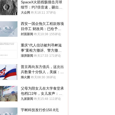
SpaceX火箭残骸撞击月球
细节：约7倍音速，砸出直
径约30米撞击坑
大众网
昨天16:11
37评论
西安一国企拖欠工程款致项
目停工 财政局：已给予处
分，正督促整改
封面新闻
昨天10:38
155评论
重庆“代人信访被判寻衅滋
事”案检方撤诉、警方撤
案，两被告人获国赔
澎湃新闻
昨天17:33
171评论
普京再向东方借兵，这次出
兵数量十分惊人，美媒：俄
朝要动真格？
烽火菌
昨天08:30
36评论
父母为陪女儿在大学食堂承
包档口2年，女儿发声：初
衷是为了陪伴，毕业后将不
九派新闻
昨天15:48
111评论
再营业
宇树科技发行价150.8元