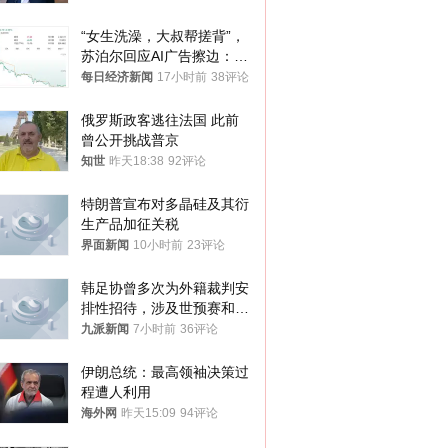
“女生洗澡，大叔帮搓背”，
苏泊尔回应AI广告擦边：视
频全下架，已强化内容管理
每日经济新闻
17小时前
38评论
与审核
俄罗斯政客逃往法国 此前
曾公开挑战普京
知世
昨天18:38
92评论
特朗普宣布对多晶硅及其衍
生产品加征关税
界面新闻
10小时前
23评论
韩足协曾多次为外籍裁判安
排性招待，涉及世预赛和奥
预赛，韩足协回应
九派新闻
7小时前
36评论
伊朗总统：最高领袖决策过
程遭人利用
海外网
昨天15:09
94评论