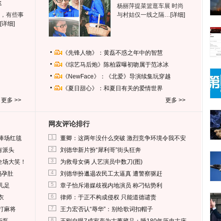
生
杨丽萍提菜篮逛车展 时尚
，有些事
与村姑仅一线之隔…
[详细]
[详细]
《先锋人物》：黄磊不惑之年中的智慧
《综艺马后炮》陈柏霖曝初吻属于范冰冰
《NewFace》：《北爱》导演续集玩穿越
《夏日甜心》：和夏日有关的爱情世界
更多 >>
更多 >>
网友评论排行
1
捧场红毯
董卿：这两年没什么突破 激烈竞争环境令我不安
2
有派头
刘德华新片扮“犀利哥”街头狂奔
3
全场大笑！
为救母女俩 人艺演员中数刀(图)
4
妈孕肚
刘德华扮邋遢农民工太逼真 遭警察驱赶
5
儿足
章子怡斥港媒歧视内地演员 称刁钻势利
6
衣
律师：于正不构成侵权 只能道德谴责
7
打麻将
王力宏否认“辱华”：别给歌词扣帽子
8