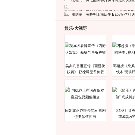
接地气！阔太熊黛林打扮休闲逛街买厕
9
马蓉离婚后，砸1000万人民币给媒体要求
10
甜到腻！黄晓明上海庆生 Baby挺孕肚
娱乐·大视野
吴亦凡香港宣传《西游伏
邓超携《乘风
妖篇》 获徐导星爷称赞
快本 现场
闫妮亦正亦谐占贺岁 喜剧
《情圣》肖央
也要颜值担当
或成贺岁