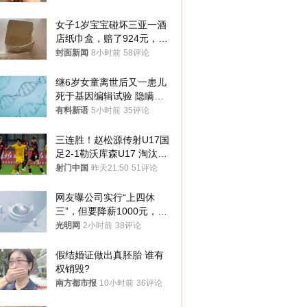
你们适不适合？
女子1岁宝宝碰坏三亚一酒
店纸巾盒，赔了924元，发
帖吐槽后酒店退还一半的
封面新闻
8小时前
58评论
钱，当地市监局回应
继6岁女童离世后又一患儿
死于基因编辑试验 隐瞒一
年才对外披露
有料新语
5小时前
35评论
三连胜！赵松源传射U17国
足2-1勒沃库森U17 淘汰赛
将战河床
射门中国
昨天21:50
51评论
网友曝公司实行“上四休
三”，但要降薪1000元，不
接受只能辞职
光明网
2小时前
38评论
假结婚证做出真胚胎 谁有
权销毁?
南方都市报
10小时前
36评论