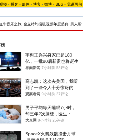
视频
-
播客
-
邮件
-
博客
-
微博
-
BBS
-
我说两句
红牛音乐之旅
金立特约搜狐视频年度盛典
男人帮
评榜
宇树王兴兴身家已超180
亿，一批90后新贵也将诞生
界面新闻
7小时前
58评论
高志凯：这次去美国，我听
到了一些令人十分惊讶的消
息
观察者网
9小时前
37评论
男子平均每天睡眠7小时，
却三年2次脑梗，医生：这
样睡觉更伤身
大众网
8小时前
25评论
SpaceX火箭残骸撞击月球