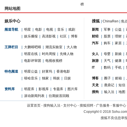
榜
网站地图
娱乐中心
搜狐
|
ChinaRen
|
焦
频道导航
|
明星
|
电影
|
电视
|
音乐
|
戏剧
新闻
|
军事
|
公益
|
|
娱乐播报
|
高清影视
|
社区
|
博客
财经
|
股票
|
理财
|
汽车
|
购车
|
家居
|
王牌栏目
|
大鹏嘚吧嘚
|
潮流实验室
|
大人物
|
明星在线
|
时尚周报
|
先锋人物
女人
|
母婴
|
新娘
|
|
电影评审团
|
电视收视榜
旅游
|
天气
|
健康
|
IT
|
数码
|
手机
|
特色频道
|
明星公益
|
好莱坞
|
香港电影
|
嘻哈音乐
|
独家
|
韩娱
|
日娱
博客
|
圈子
|
邮箱
|
天龙
|
鹿鼎记
|
短信
资料库
|
明星库
|
影视库
|
专题库
|
图片库
搜狗
|
输入法
|
地图
|
滚动新闻列表
|
往期娱首回顾
设置首页
-
搜狗输入法
-
支付中心
-
搜狐招聘
-
广告服务
-
客服中心
Copyright
©
2018 Sohu.com 
搜狐不良信息举