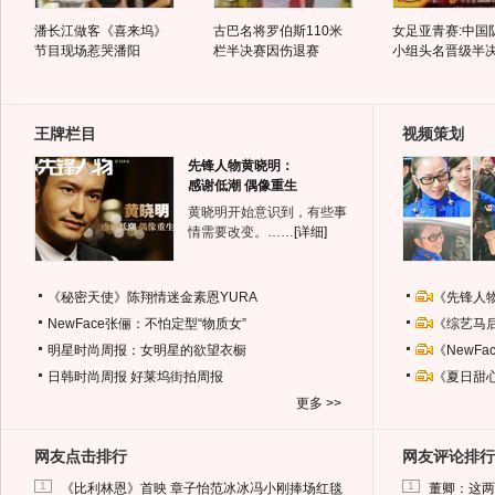
潘长江做客《喜来坞》
古巴名将罗伯斯110米
女足亚青赛:中国
节目现场惹哭潘阳
栏半决赛因伤退赛
小组头名晋级半
王牌栏目
视频策划
先锋人物黄晓明：
感谢低潮 偶像重生
黄晓明开始意识到，有些事
情需要改变。……
[详细]
《秘密天使》陈翔情迷金素恩YURA
《先锋人
NewFace张俪：不怕定型“物质女”
《综艺马
明星时尚周报：女明星的欲望衣橱
《NewF
日韩时尚周报
好莱坞街拍周报
《夏日甜
更多 >>
网友点击排行
网友评论排行
1
1
《比利林恩》首映 章子怡范冰冰冯小刚捧场红毯
董卿：这两