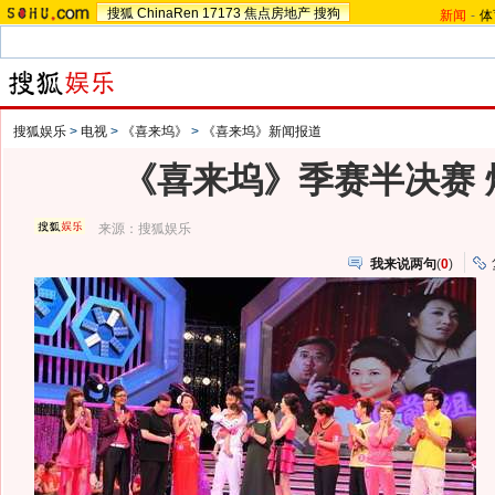
搜狐
ChinaRen
17173
焦点房地产
搜狗
新闻
-
体
搜狐娱乐
>
电视
>
《喜来坞》
>
《喜来坞》新闻报道
《喜来坞》季赛半决赛 
来源：
搜狐娱乐
我来说两句
(
0
)