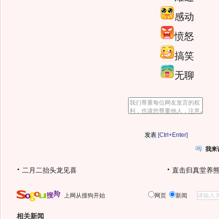
感动
愤怒
搞笑
无聊
[Ctrl+Enter]
我来
二月二抬头龙见喜
直击归真堂养
上网从搜狗开始
网页
新闻
相关新闻