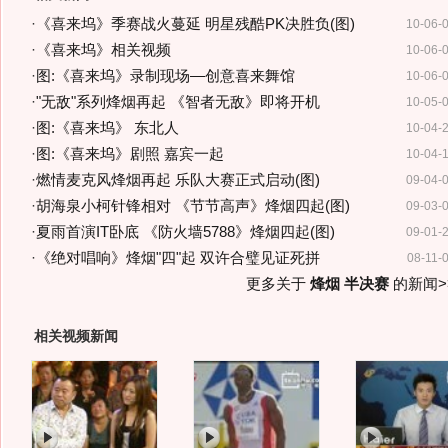
·
《喜来坞》季赛战火蔓延 明星残酷PK决胜负(图)
10-06-
·
《喜来坞》相关视频
10-06-
·
图:《喜来坞》录制现场—创意喜来舞馆
10-06-
·
"无敌"系列烽烟再起 《智者无敌》即将开机
10-05-
·
图:《喜来坞》 东北人
10-04-
·
图:《喜来坞》剧照 嘉宾一起
10-04-
·
燃情麦克风烽烟再起 乐队大赛正式启动(图)
09-04-
·
胡海泉小柯针锋相对 《节节高声》烽烟四起(图)
09-03-
·
夏雨首演IT卧底 《防火墙5788》烽烟四起(图)
09-01-
·
《绝对唱响》烽烟"四"起 双许合璧见证死拼
08-11-
更多关于
烽烟 半决赛
的新闻>
相关视频新闻