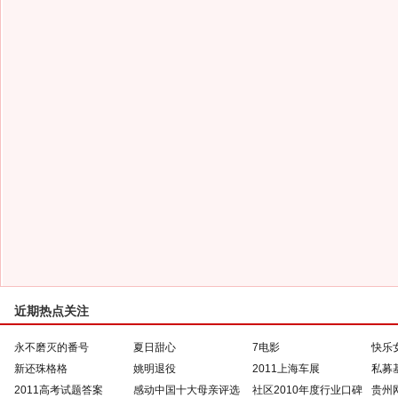
近期热点关注
永不磨灭的番号
夏日甜心
7电影
快乐
新还珠格格
姚明退役
2011上海车展
私募
2011高考试题答案
感动中国十大母亲评选
社区2010年度行业口碑
贵州