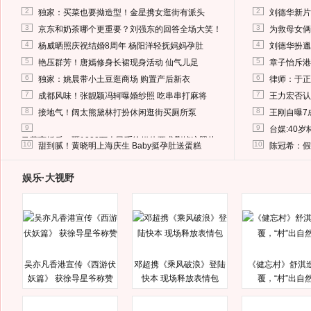
2
2
独家：买菜也要拗造型！金星携女逛街有派头
刘德华新片
3
3
京东和奶茶哪个更重要？刘强东的回答全场大笑！
为救母女俩
4
4
杨威晒照庆祝结婚8周年 杨阳洋轻抚妈妈孕肚
刘德华扮邋
5
5
艳压群芳！唐嫣修身长裙现身活动 仙气儿足
章子怡斥港
6
6
独家：姚晨带小土豆逛商场 购置产后新衣
律师：于正
7
7
成都风味！张靓颖冯轲曝婚纱照 吃串串打麻将
王力宏否认
8
8
接地气！阔太熊黛林打扮休闲逛街买厕所泵
王刚自曝7
9
9
台媒:40
马蓉离婚后，砸1000万人民币给媒体要求删掉这照片
10
10
甜到腻！黄晓明上海庆生 Baby挺孕肚送蛋糕
陈冠希：假
娱乐·大视野
吴亦凡香港宣传《西游伏
邓超携《乘风破浪》登陆
《健忘村》舒淇
妖篇》 获徐导星爷称赞
快本 现场释放表情包
覆，“村”出自