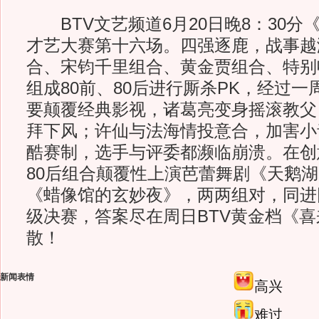
BTV文艺频道6月20日晚8：30分
才艺大赛第十六场。四强逐鹿，战事越
合、宋钧千里组合、黄金贾组合、特别
组成80前、80后进行厮杀PK，经过
要颠覆经典影视，诸葛亮变身摇滚教父
拜下风；许仙与法海情投意合，加害小
酷赛制，选手与评委都濒临崩溃。在创
80后组合颠覆性上演芭蕾舞剧《天鹅湖
《蜡像馆的玄妙夜》，两两组对，同进
级决赛，答案尽在周日BTV黄金档《
散！
新闻表情
高兴
难过