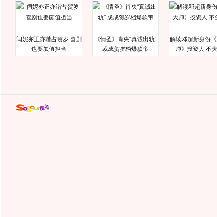
闫妮亦正亦谐占贺岁 喜剧
《情圣》肖央“真诚出轨”
解读邓超新身份《
也要颜值担当
或成贺岁档爆款帝
师》投资人 不