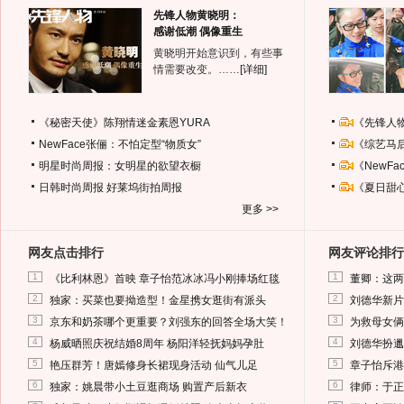
先锋人物黄晓明：
感谢低潮 偶像重生
黄晓明开始意识到，有些事
情需要改变。……
[详细]
《秘密天使》陈翔情迷金素恩YURA
《先锋人
NewFace张俪：不怕定型“物质女”
《综艺马
明星时尚周报：女明星的欲望衣橱
《NewF
日韩时尚周报
好莱坞街拍周报
《夏日甜
更多 >>
网友点击排行
网友评论排行
1
1
《比利林恩》首映 章子怡范冰冰冯小刚捧场红毯
董卿：这两
2
2
独家：买菜也要拗造型！金星携女逛街有派头
刘德华新片
3
3
京东和奶茶哪个更重要？刘强东的回答全场大笑！
为救母女俩
4
4
杨威晒照庆祝结婚8周年 杨阳洋轻抚妈妈孕肚
刘德华扮邋
5
5
艳压群芳！唐嫣修身长裙现身活动 仙气儿足
章子怡斥港
6
6
独家：姚晨带小土豆逛商场 购置产后新衣
律师：于正