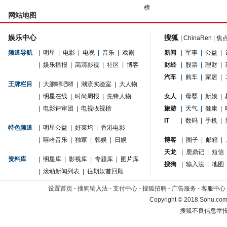
榜
网站地图
娱乐中心
搜狐
|
ChinaRen
|
焦
频道导航
|
明星
|
电影
|
电视
|
音乐
|
戏剧
新闻
|
军事
|
公益
|
|
娱乐播报
|
高清影视
|
社区
|
博客
财经
|
股票
|
理财
|
汽车
|
购车
|
家居
|
王牌栏目
|
大鹏嘚吧嘚
|
潮流实验室
|
大人物
|
明星在线
|
时尚周报
|
先锋人物
女人
|
母婴
|
新娘
|
|
电影评审团
|
电视收视榜
旅游
|
天气
|
健康
|
IT
|
数码
|
手机
|
特色频道
|
明星公益
|
好莱坞
|
香港电影
|
嘻哈音乐
|
独家
|
韩娱
|
日娱
博客
|
圈子
|
邮箱
|
天龙
|
鹿鼎记
|
短信
资料库
|
明星库
|
影视库
|
专题库
|
图片库
搜狗
|
输入法
|
地图
|
滚动新闻列表
|
往期娱首回顾
设置首页
-
搜狗输入法
-
支付中心
-
搜狐招聘
-
广告服务
-
客服中心
Copyright
©
2018 Sohu.com 
搜狐不良信息举