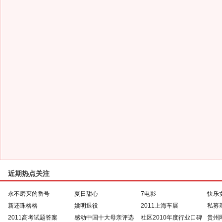
近期热点关注
永不磨灭的番号
夏日甜心
7电影
快乐
新还珠格格
姚明退役
2011上海车展
私募
2011高考试题答案
感动中国十大母亲评选
社区2010年度行业口碑
贵州