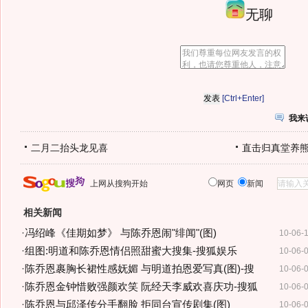
无聊
[Ctrl+Enter]
我来
二月二抬头龙见喜
直击归真堂养
上网从搜狗开始
网页
新闻
相关新闻
·
冯绍峰《佳期如梦》 与陈乔恩闹"绯闻"(图)
10-06-
·
组图:明道和陈乔恩情侣照甜蜜大搜集-搜狐娱乐
10-06-
·
陈乔恩裹胸长裙性感妩媚 与明道拍恩爱写真(图)-搜
10-06-
·
陈乔恩金钟惜败强颜欢笑 阮经天李威欢喜庆功-搜狐
10-06-
·
陈乔恩与邱泽传分手翻脸 拒同台宣传剧集(图)
10-06-