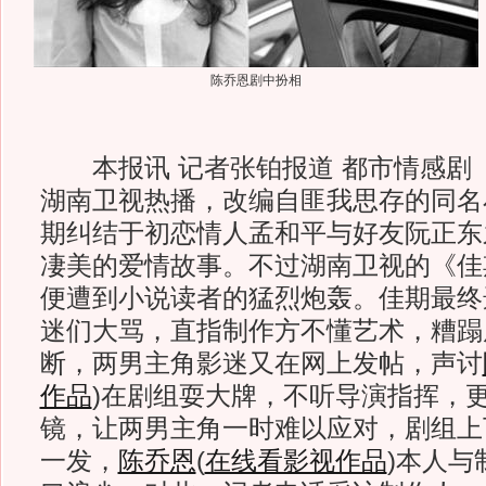
陈乔恩剧中扮相
本报讯 记者张铂报道 都市情感剧
湖南卫视热播，改编自匪我思存的同名
期纠结于初恋情人孟和平与好友阮正东
凄美的爱情故事。不过湖南卫视的《佳
便遭到小说读者的猛烈炮轰。佳期最终
迷们大骂，直指制作方不懂艺术，糟蹋
断，两男主角影迷又在网上发帖，声讨
作品
)
在剧组耍大牌，不听导演指挥，
镜，让两男主角一时难以应对，剧组上
一发，
陈乔恩
(
在线看影视作品
)
本人与