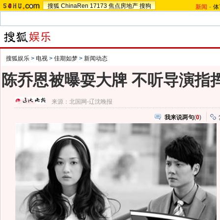
搜狐
ChinaRen
17173
焦点房地产
搜狗
新闻
-
体
搜狐娱乐
>
电视
>
佳期如梦
>
新闻动态
陈乔恩被曝耍大牌 不听导演指挥
来源：
北国网-辽沈晚报
我来说两句
(
0
)