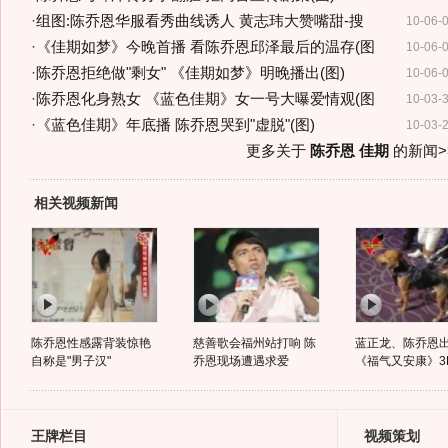
·
组图:陈乔恩华服看秀曲线诱人 黄志玮大赞嘴甜-搜
10-06-
·
《佳期如梦》今晚首播 看陈乔恩邱泽最后的温存(图
10-06-
·
陈乔恩拒绝做"剩女" 《佳期如梦》明晚播出(图)
10-06-
·
陈乔恩化身熟女 《蓝色佳期》女一号大曝爱情观(图
10-03-
·
《蓝色佳期》年底播 陈乔恩哭到"虚脱"(图)
10-03-
更多关于
陈乔恩 佳期
的新闻>
相关视频新闻
陈乔恩性感露背装惊艳
慈善歌会福州站打响 陈
蓝正龙、陈乔恩
自称是"男子汉"
乔恩现场遭遇求爱
《福气又安康》3
王牌栏目
视频策划