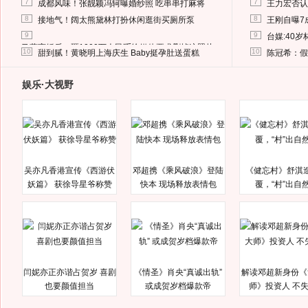
7
7
成都风味！张靓颖冯轲曝婚纱照 吃串串打麻将
王力宏否认
8
8
接地气！阔太熊黛林打扮休闲逛街买厕所泵
王刚自曝7
9
9
台媒:40
马蓉离婚后，砸1000万人民币给媒体要求删掉这照片
10
10
甜到腻！黄晓明上海庆生 Baby挺孕肚送蛋糕
陈冠希：假
娱乐·大视野
吴亦凡香港宣传《西游伏
邓超携《乘风破浪》登陆
《健忘村》舒淇
妖篇》 获徐导星爷称赞
快本 现场释放表情包
覆，“村”出自
闫妮亦正亦谐占贺岁 喜剧
《情圣》肖央“真诚出轨”
解读邓超新身份《
也要颜值担当
或成贺岁档爆款帝
师》投资人 不