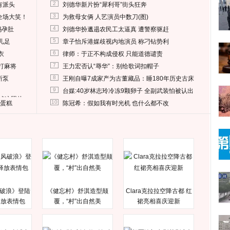
2
有派头
刘德华新片扮“犀利哥”街头狂奔
3
全场大笑！
为救母女俩 人艺演员中数刀(图)
4
妈孕肚
刘德华扮邋遢农民工太逼真 遭警察驱赶
5
儿足
章子怡斥港媒歧视内地演员 称刁钻势利
6
衣
律师：于正不构成侵权 只能道德谴责
7
打麻将
王力宏否认“辱华”：别给歌词扣帽子
8
所泵
王刚自曝7成家产为古董藏品：睡180年历史古床
9
台媒:40岁林志玲冷冻9颗卵子 全副武装怕被认出
删掉这照片
10
送蛋糕
陈冠希：假如我有时光机 也什么都不改
破浪》登陆
《健忘村》舒淇造型颠
Clara克拉拉空降古都 红
释放表情包
覆，“村”出自然美
裙亮相喜庆迎新