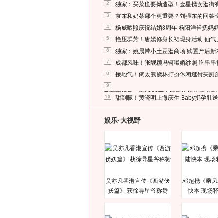
2
独家：买菜也要拗造型！金星携女逛街
3
京东和奶茶哪个更重要？刘强东的回答
4
杨威晒照庆祝结婚8周年 杨阳洋轻抚妈
5
艳压群芳！唐嫣修身长裙现身活动 仙气
6
独家：姚晨带小土豆逛商场 购置产后新
7
成都风味！张靓颖冯轲曝婚纱照 吃串串
8
接地气！阔太熊黛林打扮休闲逛街买厕
9
马蓉离婚后，砸1000万人民币给媒体要求
10
甜到腻！黄晓明上海庆生 Baby挺孕肚
娱乐·大视野
吴亦凡香港宣传《西游伏
邓超携《乘风
妖篇》 获徐导星爷称赞
快本 现场