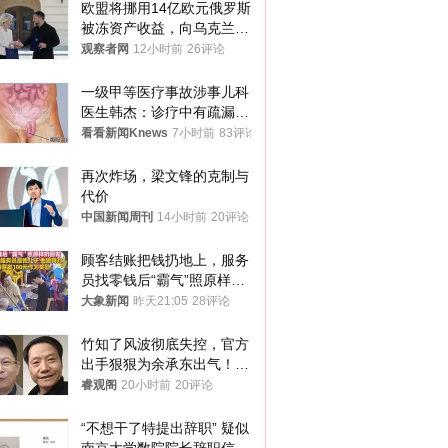
欧盟将挪用14亿欧元俄罗斯
被冻资产收益，向乌克兰提
供援助
观察者网
12小时前
26评论
一级甲等医疗事故涉事儿科
医生韩杰：诊疗中有疏漏，
我认错，但不能认罪
看看新闻Knews
7小时前
83评论
再次炸场，梁文锋的克制与
代价
中国新闻周刊
14小时前
20评论
顾客结账把钱扔地上，服务
员找零钱后“霸气”照原样扔
回去
大象新闻
昨天21:05
28评论
竹知了风波彻底失控，官方
出手狠狠为余承东出气！雷
军果然没说错
睿观阁
20小时前
20评论
“不想干了特提出辞职” 疑似