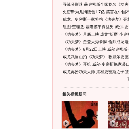
·
寻缘分影迷 获史密斯全家签名《功夫
·
史密斯为儿掏腰包1.7亿 笑言在中国不
·
成龙、史密斯一家将携《功夫梦》亮相
·
组图:查理兹-塞隆摸半裸猛男 威尔-史
·
《功夫梦》月底上映 成龙"折磨"小史
·
《功夫梦》贾登大秀拳脚 偷师成龙电
·
《功夫梦》6月22日上映 威尔史密斯
·
成龙武当山拍《功夫梦》 教威尔史密
·
《功夫梦》开机 威尔-史密斯拖家带
·
成龙再扮功夫大师 搭档史密斯之子(图
相关视频新闻