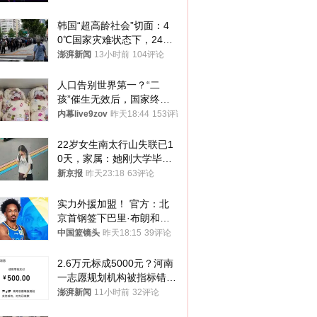
韩国“超高龄社会”切面：4
0℃国家灾难状态下，2400
名首尔老人还在巷子里收废
澎湃新闻
13小时前
104评论
纸
人口告别世界第一？“二
孩”催生无效后，国家终于
向住房出手了！
内幕live9zov
昨天18:44
153评论
22岁女生南太行山失联已1
0天，家属：她刚大学毕业
想到山里旅行
新京报
昨天23:18
63评论
实力外援加盟！ 官方：北
京首钢签下巴里·布朗和桑
普森
中国篮镜头
昨天18:15
39评论
2.6万元标成5000元？河南
一志愿规划机构被指标错学
费致考生复读
澎湃新闻
11小时前
32评论