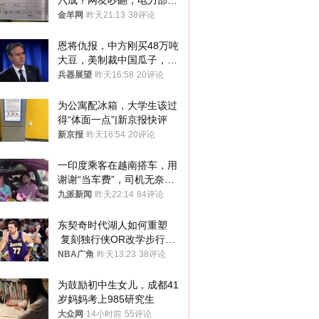
六成？网友吵翻，电力部门
回应→
金羊网
昨天21:13
38评论
恩将仇报，中方刚买48万吨
大豆，美制裁中国瓜子，布
林肯措辞变了
兵器展望
昨天16:58
20评论
为公寓配冰箱，大学生该过
得“体面一点”|新京报快评
新京报
昨天16:54
20评论
一印度乘客在越南搭车，用
谢谢“当车费”，司机无奈发
笑；印度网友：不代表印度
九派新闻
昨天22:14
84评论
人
东契奇时代湖人如何重塑
 复刻独行侠OR改学步行
者？
NBA广角
昨天13:23
38评论
为鼓励初中生女儿，成都41
岁妈妈考上985研究生
大众网
14小时前
55评论