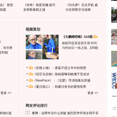
业》 曾想
《传奇》艳星安娜.妮可.
《功夫梦》北京开机 威
加盟
史密斯暴毙之谜
尔史密斯甘当保姆
视频策划
《大鹏嘚吧嘚》416期
生
杨丽萍提菜篮逛车展 时尚
，有些事
与村姑仅一线之隔…
[详细]
[详细]
《先锋人物》：黄磊不惑之年中的智慧
《综艺马后炮》陈柏霖曝初吻属于范冰冰
《NewFace》：《北爱》导演续集玩穿越
《夏日甜心》：和夏日有关的爱情世界
更多 >>
更多 >>
网友评论排行
1
捧场红毯
董卿：这两年没什么突破 激烈竞争环境令我不安