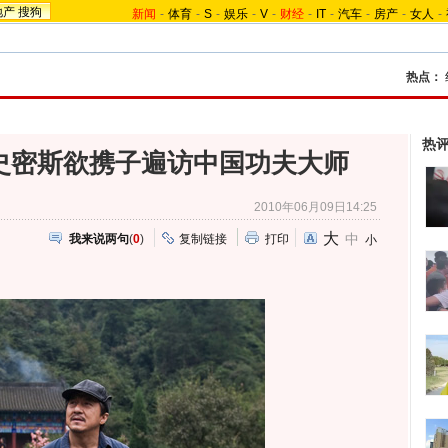
地产
搜狗
新闻
-
体育
-
S
-
娱乐
-
V
-
财经
-
IT
-
汽车
-
房产
-
女人
-
热点：
闻
热
史密斯欲携子遍访中国功夫大师
2010年06月09日14:25
大
中
我来说两句
(
0
)
复制链接
打印
小