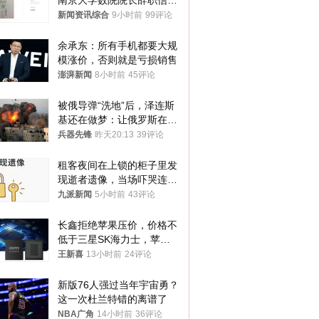
南京大学数院院长辞职信流
传 院方回应
新闻资讯综合
9小时前
99评论
余承东：所有手机都要大规
模涨价，否则就是亏损销售
澎湃新闻
8小时前
45评论
被俄导弹“洗地”后，泽连斯
基还在做梦：让俄罗斯在冬
季前求和？
兵器先锋
昨天20:13
39评论
租客夜间在上锁的柜子里发
现逝者遗像，当场吓哭连夜
搬离，房东退还押金
九派新闻
5小时前
43评论
长鑫拒绝苹果压价，价格不
低于三星SK海力士，苹果
失去了议价权
王新喜
13小时前
24评论
新版76人强过当年宇宙勇？
这一次杜兰特错的离谱了
NBA广角
14小时前
36评论