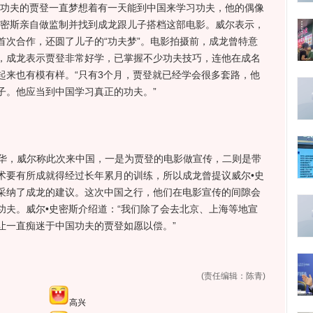
功夫的贾登一直梦想着有一天能到中国来学习功夫，他的偶像
史密斯亲自做监制并找到成龙跟儿子搭档这部电影。威尔表示，
首次合作，还圆了儿子的“功夫梦”。电影拍摄前，成龙曾特意
，成龙表示贾登非常好学，已掌握不少功夫技巧，连他在成名
起来也有模有样。“只有3个月，贾登就已经学会很多套路，他
子。他应当到中国学习真正的功夫。”
华，威尔称此次来中国，一是为贾登的电影做宣传，二则是带
术要有所成就得经过长年累月的训练，所以成龙曾提议威尔•史
采纳了成龙的建议。这次中国之行，他们在电影宣传的间隙会
功夫。威尔•史密斯介绍道：“我们除了会去北京、上海等地宣
让一直痴迷于中国功夫的贾登如愿以偿。”
(责任编辑：陈青)
高兴