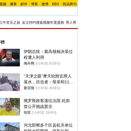
视频
-
播客
-
邮件
-
博客
-
微博
-
BBS
-
我说两句
红牛音乐之旅
金立特约搜狐视频年度盛典
男人帮
评榜
伊朗总统：最高领袖决策过
程遭人利用
海外网
5小时前
92评论
“天津之眼”摩天轮附近两人
落水，目击者：母亲和11岁
儿子先后被打捞上岸
新京报
5小时前
40评论
俄罗斯政客逃往法国 此前
曾公开挑战普京
知世
2小时前
26评论
河北邯郸多个区县机关单位