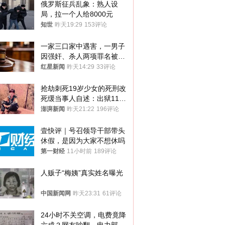
俄罗斯征兵乱象：熟人设
局，拉一个人给8000元
知世
昨天19:29
153评论
一家三口家中遇害，一男子
因强奸、杀人两项罪名被判
死缓 最高检介入后改判无
红星新闻
昨天14:29
33评论
罪
抢劫刺死19岁少女的死刑改
死缓当事人自述：出狱11年
间始终刻意躲避被害人家属
澎湃新闻
昨天21:22
196评论
壹快评｜号召领导干部带头
休假，是因为大家不想休吗
第一财经
11小时前
189评论
人贩子“梅姨”真实姓名曝光
中国新闻网
昨天23:31
61评论
24小时不关空调，电费竟降