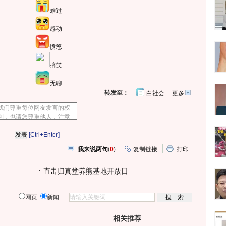
难过
感动
愤怒
搞笑
无聊
转发至：
白社会
更多
开
心
人
网
人
豆
网
瓣
爱
分
[Ctrl+Enter]
享
我来说两句
(
0
)
复制链接
打印
直击归真堂养熊基地开放日
网页
新闻
相关推荐