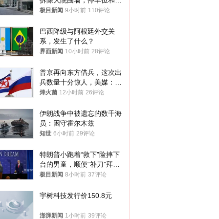
拆除大院围墙，停车位和厕
所免费开放，当地多部门回
极目新闻
9小时前
110评论
应
巴西降级与阿根廷外交关
系，发生了什么？
界面新闻
10小时前
28评论
普京再向东方借兵，这次出
兵数量十分惊人，美媒：俄
朝要动真格？
烽火菌
12小时前
26评论
伊朗战争中被遗忘的数千海
员：困守霍尔木兹
知世
6小时前
29评论
特朗普小跑着“救下”险摔下
台的男童，顺便“补刀”拜
登：“我可不想他像拜登一
极目新闻
8小时前
37评论
样摔下来”
宇树科技发行价150.8元
澎湃新闻
1小时前
39评论