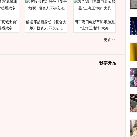
“真诚出轨”
解读邓超新身份《复合大
胡军澳门电影节影帝加冕
档爆款帝
师》投资人 不失初心
“上海王”横扫大奖
更多>>
我要发布