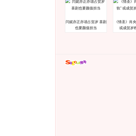
闫妮亦正亦谐占贺岁 喜剧
《情圣》肖央
也要颜值担当
或成贺岁