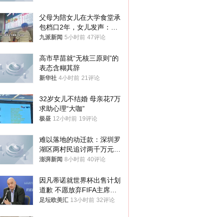
父母为陪女儿在大学食堂承
包档口2年，女儿发声：初
衷是为了陪伴，毕业后将不
九派新闻
5小时前
47评论
再营业
高市早苗就“无核三原则”的
表态含糊其辞
新华社
4小时前
21评论
32岁女儿不结婚 母亲花7万
求助心理“大咖”
极昼
12小时前
19评论
难以落地的动迁款：深圳罗
湖区两村民追讨两千万元动
迁款八年未果
澎湃新闻
8小时前
40评论
因凡蒂诺就世界杯出售计划
道歉 不愿放弃FIFA主席职
位
足坛欧美汇
13小时前
32评论