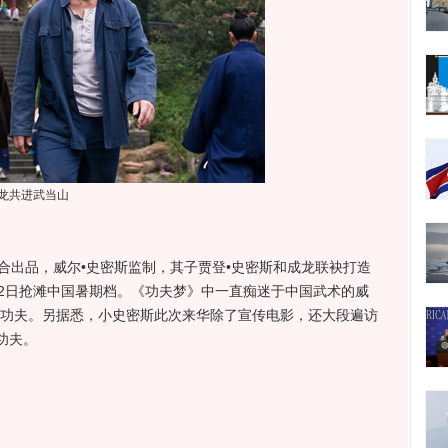
龙共进武当山
出品，威尔•史密斯监制，其子贾登•史密斯和成龙联袂打造
22日抢滩中国暑期档。《功夫梦》中一直痴迷于中国武术的威
习功夫。另据悉，小史密斯此次来华除了宣传电影，还大段遍访
功夫。