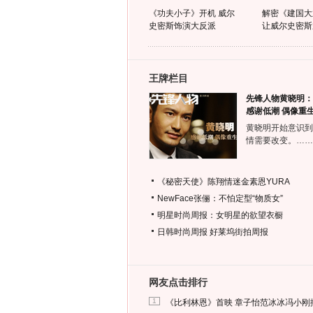
《功夫小子》开机 威尔
解密《建国大
史密斯饰演大反派
让威尔史密斯
王牌栏目
先锋人物黄晓明：
感谢低潮 偶像重
黄晓明开始意识到
情需要改变。……
《秘密天使》陈翔情迷金素恩YURA
NewFace张俪：不怕定型“物质女”
明星时尚周报：女明星的欲望衣橱
日韩时尚周报
好莱坞街拍周报
网友点击排行
1
《比利林恩》首映 章子怡范冰冰冯小刚