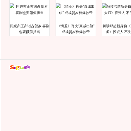
闫妮亦正亦谐占贺岁 喜剧
《情圣》肖央“真诚出轨”
解读邓超新身份《
也要颜值担当
或成贺岁档爆款帝
师》投资人 不