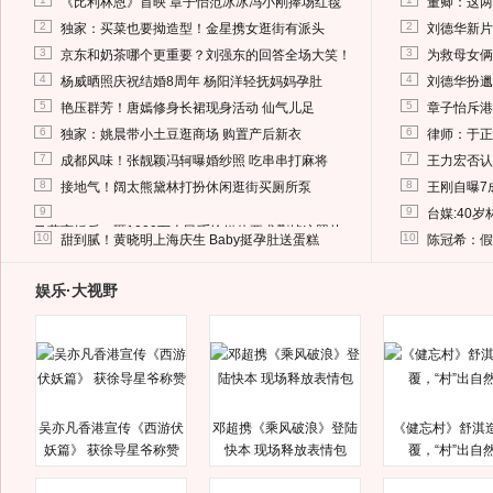
《比利林恩》首映 章子怡范冰冰冯小刚捧场红毯
董卿：这两
2
2
独家：买菜也要拗造型！金星携女逛街有派头
刘德华新片
3
3
京东和奶茶哪个更重要？刘强东的回答全场大笑！
为救母女俩
4
4
杨威晒照庆祝结婚8周年 杨阳洋轻抚妈妈孕肚
刘德华扮邋
5
5
艳压群芳！唐嫣修身长裙现身活动 仙气儿足
章子怡斥港
6
6
独家：姚晨带小土豆逛商场 购置产后新衣
律师：于正
7
7
成都风味！张靓颖冯轲曝婚纱照 吃串串打麻将
王力宏否认
8
8
接地气！阔太熊黛林打扮休闲逛街买厕所泵
王刚自曝7
9
9
台媒:40
马蓉离婚后，砸1000万人民币给媒体要求删掉这照片
10
10
甜到腻！黄晓明上海庆生 Baby挺孕肚送蛋糕
陈冠希：假
娱乐·大视野
吴亦凡香港宣传《西游伏
邓超携《乘风破浪》登陆
《健忘村》舒淇
妖篇》 获徐导星爷称赞
快本 现场释放表情包
覆，“村”出自