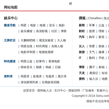
榜
网站地图
娱乐中心
搜狐
|
ChinaRen
|
焦
频道导航
|
明星
|
电影
|
电视
|
音乐
|
戏剧
新闻
|
军事
|
公益
|
|
娱乐播报
|
高清影视
|
社区
|
博客
财经
|
股票
|
理财
|
汽车
|
购车
|
家居
|
王牌栏目
|
大鹏嘚吧嘚
|
潮流实验室
|
大人物
|
明星在线
|
时尚周报
|
先锋人物
女人
|
母婴
|
新娘
|
|
电影评审团
|
电视收视榜
旅游
|
天气
|
健康
|
IT
|
数码
|
手机
|
特色频道
|
明星公益
|
好莱坞
|
香港电影
|
嘻哈音乐
|
独家
|
韩娱
|
日娱
博客
|
圈子
|
邮箱
|
天龙
|
鹿鼎记
|
短信
资料库
|
明星库
|
影视库
|
专题库
|
图片库
搜狗
|
输入法
|
地图
|
滚动新闻列表
|
往期娱首回顾
设置首页
-
搜狗输入法
-
支付中心
-
搜狐招聘
-
广告服务
-
客服中心
Copyright
©
2018 Sohu.com 
搜狐不良信息举