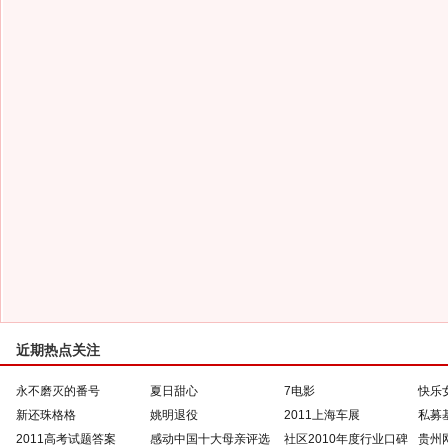
近期热点关注
永不磨灭的番号
夏日甜心
7电影
快乐
新还珠格格
姚明退役
2011上海车展
私募
2011高考试题答案
感动中国十大母亲评选
社区2010年度行业口碑
贵州