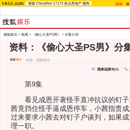
搜狐
ChinaRen
17173
焦点房地产
搜狗
新闻
-
体
搜狐娱乐
>
电视
>
《偷心大圣PS男》
>
分集介绍
资料：《偷心大圣PS男》分集
来源：
搜狐娱乐
我来说两句
(
0
)
第9集
看见成恩开著怪手直冲抗议的钉子
茜竟挡住怪手逼成恩停车，小茜指责成
过来要求小茜去对钉子户谈判，如果成
理一职。