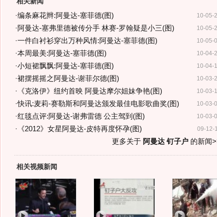
相关新闻
·
编条麻花辫:阿曼达-塞菲德(图)
10-05-
·
阿曼达-塞弗里德被传分手 林赛-罗翰疑是小三(图)
10-05-
·
一件白衬衫穿出万种风情:阿曼达-塞菲德(图)
10-05-
·
本周最美:阿曼达-塞菲德(图)
10-04-
·
小短裙飘飘:阿曼达-塞菲德(图)
10-04-
·
裙摆摇摇之阿曼达-谢菲尔德(图)
10-03-
·
《克洛伊》纽约首映 阿曼达摩尔姐妹争艳(图)
10-03-
·
快讯:麦莉-赛勒斯和阿曼达颁发最佳电影歌曲奖(图)
10-03-
·
红毯点评:阿曼达-谢弗雷德 公主驾到(图)
10-03-
·
《2012》女星阿曼达-皮特再度怀孕(图)
09-12-
更多关于
阿曼达 钉子户
的新闻>
相关视频新闻