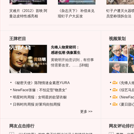
灾难片《2012》首映 阿
《杂志天下》 补偿未兑
钉子户遭灭火器喷
曼达皮特性感亮相
现钉子户大反攻
员坚称强拆合法
王牌栏目
视频策划
先锋人物黄晓明：
感谢低潮 偶像重生
黄晓明开始意识到，有些事
情需要改变。……
[详细]
《秘密天使》陈翔情迷金素恩YURA
《先锋人
NewFace张俪：不怕定型“物质女”
《综艺马
明星时尚周报：女明星的欲望衣橱
《NewF
日韩时尚周报
好莱坞街拍周报
《夏日甜
更多 >>
网友点击排行
网友评论排行
1
1