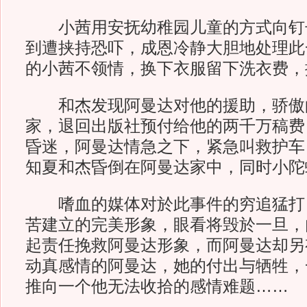
小茜用安抚幼稚园儿童的方式向钉
到遭挟持恐吓，成恩冷静大胆地处理此
的小茜不领情，换下衣服留下洗衣费，
和杰发现阿曼达对他的援助，骄傲
家，退回出版社预付给他的两千万稿费
昏迷，阿曼达情急之下，紧急叫救护车
知夏和杰昏倒在阿曼达家中，同时小陀
嗜血的媒体对於此事件的穷追猛打
苦建立的完美形象，眼看将毁於一旦，
起责任挽救阿曼达形象，而阿曼达却另
动真感情的阿曼达，她的付出与牺牲，
推向一个他无法收拾的感情难题……