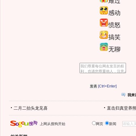
难过
感动
愤怒
搞笑
无聊
[Ctrl+Enter]
我来
二月二抬头龙见喜
直击归真堂养
上网从搜狗开始
网页
新闻