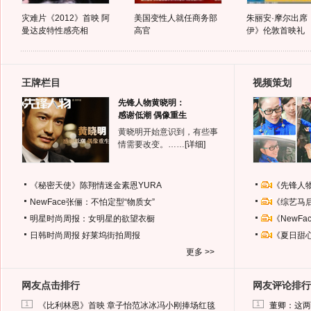
灾难片《2012》首映 阿
美国变性人就任商务部
朱丽安·摩尔出席
曼达皮特性感亮相
高官
伊》伦敦首映礼
王牌栏目
视频策划
先锋人物黄晓明：
感谢低潮 偶像重生
黄晓明开始意识到，有些事
情需要改变。……
[详细]
《秘密天使》陈翔情迷金素恩YURA
《先锋人
NewFace张俪：不怕定型“物质女”
《综艺马
明星时尚周报：女明星的欲望衣橱
《NewF
日韩时尚周报
好莱坞街拍周报
《夏日甜
更多 >>
网友点击排行
网友评论排行
1
1
《比利林恩》首映 章子怡范冰冰冯小刚捧场红毯
董卿：这两