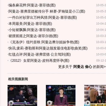
·
编条麻花辫:阿曼达-塞菲德(图)
10-05-
·
阿曼达-塞弗里德被传分手 林赛-罗翰疑是小三(图)
10-05-
·
一件白衬衫穿出万种风情:阿曼达-塞菲德(图)
10-05-
·
本周最美:阿曼达-塞菲德(图)
10-04-
·
小短裙飘飘:阿曼达-塞菲德(图)
10-04-
·
裙摆摇摇之阿曼达-谢菲尔德(图)
10-03-
·
《克洛伊》纽约首映 阿曼达摩尔姐妹争艳(图)
10-03-
·
快讯:麦莉-赛勒斯和阿曼达颁发最佳电影歌曲奖(图)
10-03-
·
红毯点评:阿曼达-谢弗雷德 公主驾到(图)
10-03-
·
《2012》女星阿曼达-皮特再度怀孕(图)
09-12-
更多关于
阿曼达 偷心
的新闻>
相关视频新闻