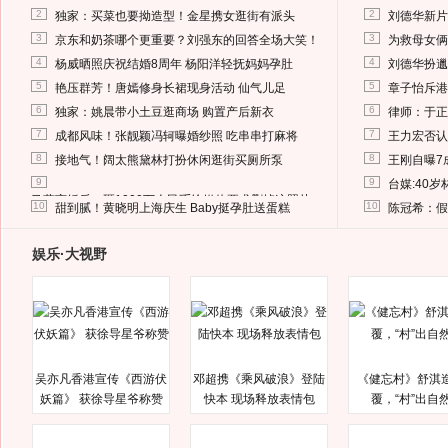
2
2
独家：买菜也要拗造型！金星携女逛街有派头
刘德华新片
3
3
京东和奶茶哪个更重要？刘强东的回答全场大笑！
为救母女俩
4
4
杨威晒照庆祝结婚8周年 杨阳洋轻抚妈妈孕肚
刘德华扮邋
5
5
艳压群芳！唐嫣修身长裙现身活动 仙气儿足
章子怡斥港
6
6
独家：姚晨带小土豆逛商场 购置产后新衣
律师：于正
7
7
成都风味！张靓颖冯轲曝婚纱照 吃串串打麻将
王力宏否认
8
8
接地气！阔太熊黛林打扮休闲逛街买厕所泵
王刚自曝7
9
9
台媒:40
马蓉离婚后，砸1000万人民币给媒体要求删掉这照片
10
10
甜到腻！黄晓明上海庆生 Baby挺孕肚送蛋糕
陈冠希：假
娱乐·大视野
吴亦凡香港宣传《西游伏
邓超携《乘风破浪》登陆
《健忘村》舒淇
妖篇》 获徐导星爷称赞
快本 现场释放表情包
覆，“村”出自