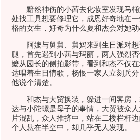
黯然神伤的小茜去化妆室发现马桶
处找工具想要修理它，成恩好奇地在一
格的女生，好奇为什么夏和杰会对她动
阿嬷与舅舅、舅妈来到生日派对想
腿，首先遇到小茜与玛丽，两人强烈否
嬷从园长的侧拍影带，看到和杰不仅在
达唱着生日情歌，杨恨一家人立刻兵分
他说个清楚。
和杰与大贸换装，躲进一间客房，
达与小陀螺是母子的事情，大贸被众人
片混乱，众人推挤中，站在二楼栏杆边
个人悬在半空中，却几乎无人发现。