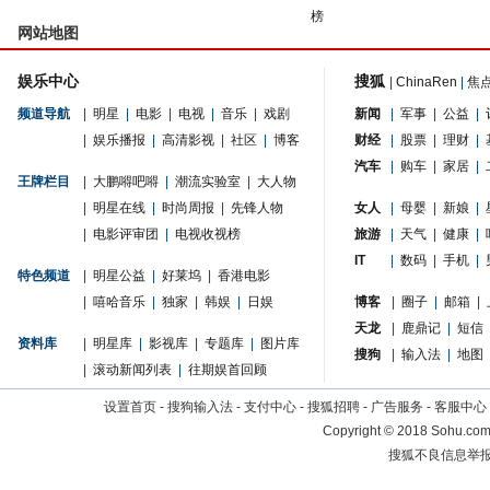
榜
网站地图
娱乐中心
搜狐
|
ChinaRen
|
焦
频道导航
|
明星
|
电影
|
电视
|
音乐
|
戏剧
新闻
|
军事
|
公益
|
|
娱乐播报
|
高清影视
|
社区
|
博客
财经
|
股票
|
理财
|
汽车
|
购车
|
家居
|
王牌栏目
|
大鹏嘚吧嘚
|
潮流实验室
|
大人物
|
明星在线
|
时尚周报
|
先锋人物
女人
|
母婴
|
新娘
|
|
电影评审团
|
电视收视榜
旅游
|
天气
|
健康
|
IT
|
数码
|
手机
|
特色频道
|
明星公益
|
好莱坞
|
香港电影
|
嘻哈音乐
|
独家
|
韩娱
|
日娱
博客
|
圈子
|
邮箱
|
天龙
|
鹿鼎记
|
短信
资料库
|
明星库
|
影视库
|
专题库
|
图片库
搜狗
|
输入法
|
地图
|
滚动新闻列表
|
往期娱首回顾
设置首页
-
搜狗输入法
-
支付中心
-
搜狐招聘
-
广告服务
-
客服中心
Copyright
©
2018 Sohu.com 
搜狐不良信息举