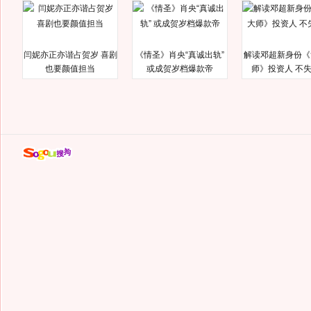
闫妮亦正亦谐占贺岁 喜剧
《情圣》肖央“真诚出轨”
解读邓超新身份《
也要颜值担当
或成贺岁档爆款帝
师》投资人 不