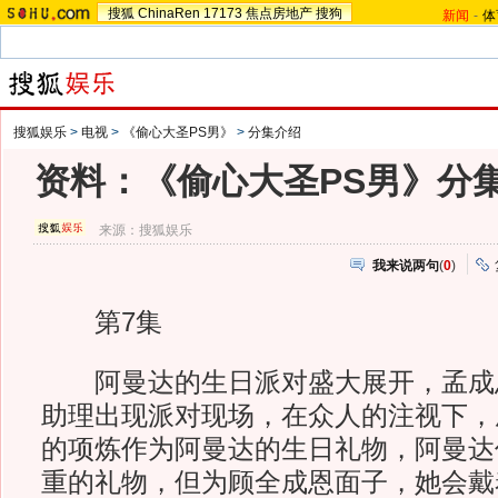
搜狐
ChinaRen
17173
焦点房地产
搜狗
新闻
-
体
搜狐娱乐
>
电视
>
《偷心大圣PS男》
>
分集介绍
资料：《偷心大圣PS男》分集
来源：
搜狐娱乐
我来说两句
(
0
)
第7集
阿曼达的生日派对盛大展开，孟成
助理出现派对现场，在众人的注视下，
的项炼作为阿曼达的生日礼物，阿曼达
重的礼物，但为顾全成恩面子，她会戴