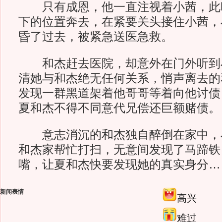
只有成恩，他一直注视着小茜，此
下的位置奔去，在紧要关头接住小茜，
昏了过去，被紧急送医急救。
和杰赶去医院，却意外在门外听到
清她与和杰绝无任何关系，悄声离去的
发现一群黑道架着他哥哥等着向他讨债
夏和杰不得不同意代兄偿还巨额赌债。
意志消沉的和杰独自醉倒在家中，
和杰家帮忙打扫，无意间发现了马蹄铁
嘴，让夏和杰快要发现她的真实身分…
新闻表情
高兴
难过