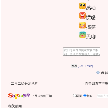
感动
愤怒
搞笑
无聊
[Ctrl+Enter]
我来
二月二抬头龙见喜
直击归真堂养
上网从搜狗开始
网页
新闻
相关新闻