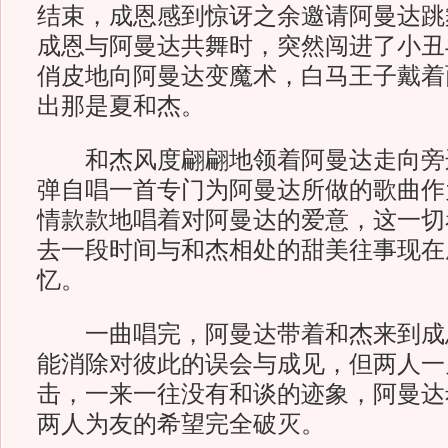
结束，成恩感到惊讶之余邀请阿曼达跳
成恩与阿曼达共舞时，突然闯进了小丑
俏皮地向阿曼达变魔术，白马王子戴着
出那是夏和杰。
和杰风度翩翩地领着阿曼达走向旁
弹自唱一首专门为阿曼达所做的歌曲作
情款款地唱着对阿曼达的爱意，这一切
去一段时间与和杰相处的甜美往事现在
忆。
一曲唱完，阿曼达带着和杰来到成
能消除对彼此的误会与成见，但两人一
击，一来一往没有和谈的迹象，阿曼达
两人为友的希望完全破灭。