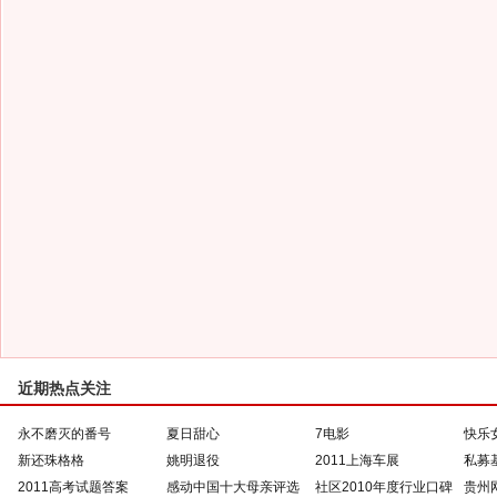
近期热点关注
永不磨灭的番号
夏日甜心
7电影
快乐
新还珠格格
姚明退役
2011上海车展
私募
2011高考试题答案
感动中国十大母亲评选
社区2010年度行业口碑
贵州