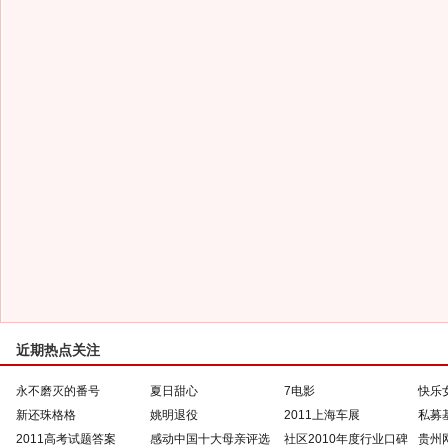
近期热点关注
永不磨灭的番号
夏日甜心
7电影
快乐
新还珠格格
姚明退役
2011上海车展
私募
2011高考试题答案
感动中国十大母亲评选
社区2010年度行业口碑
贵州