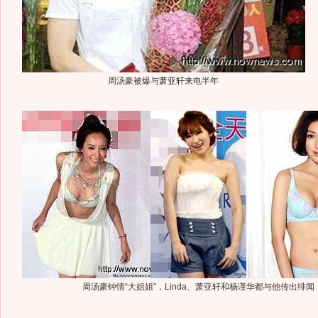
周汤豪被爆与
萧亚轩
来电半年
周汤豪钟情“大姐姐”，Linda、萧亚轩和杨谨华都与他传出绯闻