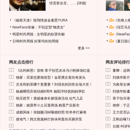
情需要改变。……
[详细]
《秘密天使》陈翔情迷金素恩YURA
《先锋人
NewFace张俪：不怕定型“物质女”
《综艺马
明星时尚周报：女明星的欲望衣橱
《NewF
日韩时尚周报
好莱坞街拍周报
《夏日甜
更多 >>
网友点击排行
网友评论排行
1
1
《比利林恩》首映 章子怡范冰冰冯小刚捧场红毯
董卿：这两
2
2
独家：买菜也要拗造型！金星携女逛街有派头
刘德华新片
3
3
京东和奶茶哪个更重要？刘强东的回答全场大笑！
为救母女俩
4
4
杨威晒照庆祝结婚8周年 杨阳洋轻抚妈妈孕肚
刘德华扮邋
5
5
艳压群芳！唐嫣修身长裙现身活动 仙气儿足
章子怡斥港
6
6
独家：姚晨带小土豆逛商场 购置产后新衣
律师：于正
7
7
成都风味！张靓颖冯轲曝婚纱照 吃串串打麻将
王力宏否认
8
8
接地气！阔太熊黛林打扮休闲逛街买厕所泵
王刚自曝7
9
9
台媒:40