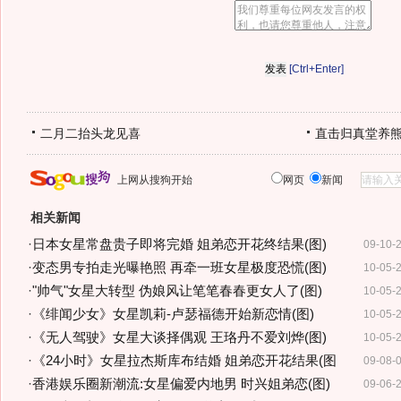
[Ctrl+Enter]
二月二抬头龙见喜
直击归真堂养
上网从搜狗开始
网页
新闻
相关新闻
·
日本女星常盘贵子即将完婚 姐弟恋开花终结果(图)
09-10-
·
变态男专拍走光曝艳照 再牵一班女星极度恐慌(图)
10-05-
·
"帅气"女星大转型 伪娘风让笔笔春春更女人了(图)
10-05-
·
《绯闻少女》女星凯莉-卢瑟福德开始新恋情(图)
10-05-
·
《无人驾驶》女星大谈择偶观 王珞丹不爱刘烨(图)
10-05-
·
《24小时》女星拉杰斯库布结婚 姐弟恋开花结果(图
09-08-
·
香港娱乐圈新潮流:女星偏爱内地男 时兴姐弟恋(图)
09-06-