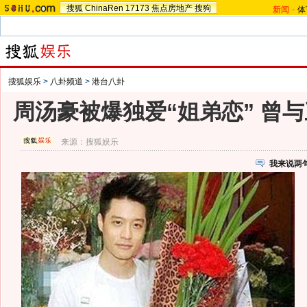
搜狐
ChinaRen
17173
焦点房地产
搜狗
新闻
-
体
搜狐娱乐
>
八卦频道
>
港台八卦
周汤豪被爆独爱“姐弟恋” 曾与
来源：
搜狐娱乐
我来说两