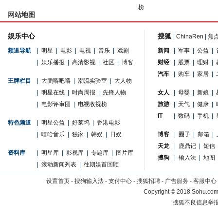
榜
网站地图
娱乐中心
搜狐
|
ChinaRen
|
焦
频道导航
|
明星
|
电影
|
电视
|
音乐
|
戏剧
新闻
|
军事
|
公益
|
|
娱乐播报
|
高清影视
|
社区
|
博客
财经
|
股票
|
理财
|
汽车
|
购车
|
家居
|
王牌栏目
|
大鹏嘚吧嘚
|
潮流实验室
|
大人物
|
明星在线
|
时尚周报
|
先锋人物
女人
|
母婴
|
新娘
|
|
电影评审团
|
电视收视榜
旅游
|
天气
|
健康
|
IT
|
数码
|
手机
|
特色频道
|
明星公益
|
好莱坞
|
香港电影
|
嘻哈音乐
|
独家
|
韩娱
|
日娱
博客
|
圈子
|
邮箱
|
天龙
|
鹿鼎记
|
短信
资料库
|
明星库
|
影视库
|
专题库
|
图片库
搜狗
|
输入法
|
地图
|
滚动新闻列表
|
往期娱首回顾
设置首页
-
搜狗输入法
-
支付中心
-
搜狐招聘
-
广告服务
-
客服中心
Copyright
©
2018 Sohu.com 
搜狐不良信息举