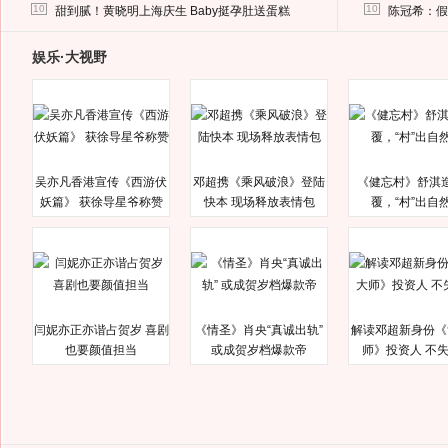
马蓉离婚后，砸1000万人民币给媒体要求删掉这照片
10
10
甜到腻！黄晓明上海庆生 Baby挺孕肚送蛋糕
陈冠希：假
娱乐·大视野
吴亦凡香港宣传《西游伏
邓超携《乘风破浪》登陆
《健忘村》舒淇
妖篇》 获徐导星爷称赞
快本 现场释放表情包
覆，“村”出自
闫妮亦正亦谐占贺岁 喜剧
《情圣》肖央“真诚出轨”
解读邓超新身份《
也要颜值担当
或成贺岁档爆款帝
师》投资人 不