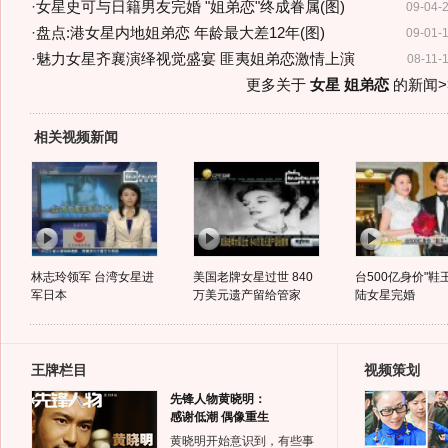
·
女星史可与日籍男友完婚 "姐弟恋"终成眷属(图)
09-04-
·
盘点:港女星内地姐弟恋 年龄最大差12年(图)
09-01-
·
魅力女星齐襄演绎视觉盛宴 匪夷姐弟恋激情上演
08-11-
更多关于
女星 姐弟恋
的新闻>
相关视频新闻
林志玲领军 台湾女星进
美国老牌女星过世 840
台500亿身价"鞋
军日本
万美元遗产留给管家
陆女星完婚
王牌栏目
视频策划
先锋人物黄晓明：
感谢低潮 偶像重生
黄晓明开始意识到，有些事