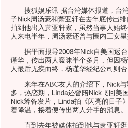
搜狐娱乐讯 据台湾媒体报道，台湾
子Nick周汤豪和萧亚轩在去年底传出
拍到他出入萧亚轩家，虽然当事人始终
人来电半年，周汤豪还曾与圈内三女星
据平面报导2008年Nick自美国返
谨华，传出两人暧昧半个多月，但因杨
人最后无疾而终，杨谨华经纪公司则否
来年在ABC友人的介绍下，Nick与歌
多，热恋期，Linda还曾陪Nick飞回
Nick筹备发片，Linda拍《闪亮的日
着降温，接着便传出两人分手的消息。
直到去年被媒体拍到他与萧亚轩逛