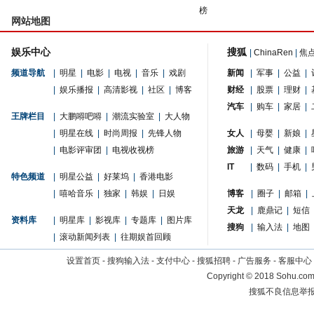
榜
网站地图
娱乐中心
搜狐
|
ChinaRen
|
焦
频道导航
|
明星
|
电影
|
电视
|
音乐
|
戏剧
新闻
|
军事
|
公益
|
|
娱乐播报
|
高清影视
|
社区
|
博客
财经
|
股票
|
理财
|
汽车
|
购车
|
家居
|
王牌栏目
|
大鹏嘚吧嘚
|
潮流实验室
|
大人物
|
明星在线
|
时尚周报
|
先锋人物
女人
|
母婴
|
新娘
|
|
电影评审团
|
电视收视榜
旅游
|
天气
|
健康
|
IT
|
数码
|
手机
|
特色频道
|
明星公益
|
好莱坞
|
香港电影
|
嘻哈音乐
|
独家
|
韩娱
|
日娱
博客
|
圈子
|
邮箱
|
天龙
|
鹿鼎记
|
短信
资料库
|
明星库
|
影视库
|
专题库
|
图片库
搜狗
|
输入法
|
地图
|
滚动新闻列表
|
往期娱首回顾
设置首页
-
搜狗输入法
-
支付中心
-
搜狐招聘
-
广告服务
-
客服中心
Copyright
©
2018 Sohu.com 
搜狐不良信息举