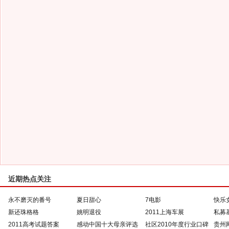
近期热点关注
永不磨灭的番号
夏日甜心
7电影
快乐
新还珠格格
姚明退役
2011上海车展
私募
2011高考试题答案
感动中国十大母亲评选
社区2010年度行业口碑
贵州