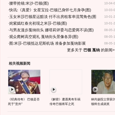
·
腰带抢镜:米沙-巴顿(图)
10-04-
·
快讯:《真爱》女星宝拉-巴顿已身怀七月身孕(图)
10-03-
·
玉女米莎巴顿星运黯淡 付不出房租客串流莺角色(图
10-01-
·
姹紫嫣红春光初现之米莎-巴顿(图)
10-01-
·
与男友漫步戛纳街头 娜塔莉评委与恋爱两不误(图)
08-05-
·
观众爬树高空观礼 戛纳街头景像各异(图)
08-05-
·
图:米莎-巴顿抵达尼斯机场 准备参加戛纳影展
08-05-
更多关于
巴顿 戛纳
的新闻>
相关视频新闻
《经典传奇》 巴顿是否
《解密》遭遇离奇车祸
林尚扬院士荣获20
死于"意外"
传奇巴顿将军之死
顿终生成就奖