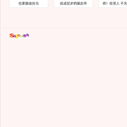
也要颜值担当
或成贺岁档爆款帝
师》投资人 不