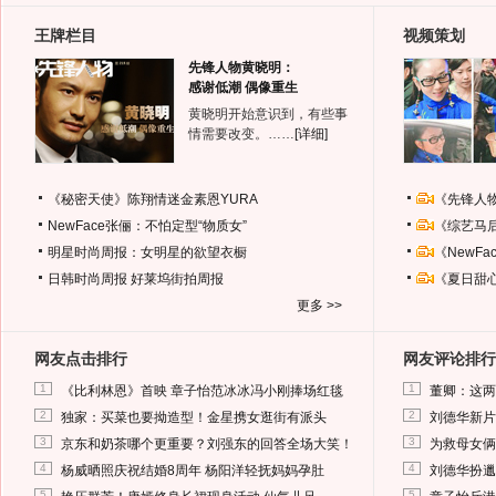
王牌栏目
视频策划
先锋人物黄晓明：
感谢低潮 偶像重生
黄晓明开始意识到，有些事
情需要改变。……
[详细]
《秘密天使》陈翔情迷金素恩YURA
《先锋人
NewFace张俪：不怕定型“物质女”
《综艺马
明星时尚周报：女明星的欲望衣橱
《NewF
日韩时尚周报
好莱坞街拍周报
《夏日甜
更多 >>
网友点击排行
网友评论排行
1
1
《比利林恩》首映 章子怡范冰冰冯小刚捧场红毯
董卿：这两
2
2
独家：买菜也要拗造型！金星携女逛街有派头
刘德华新片
3
3
京东和奶茶哪个更重要？刘强东的回答全场大笑！
为救母女俩
4
4
杨威晒照庆祝结婚8周年 杨阳洋轻抚妈妈孕肚
刘德华扮邋
5
5