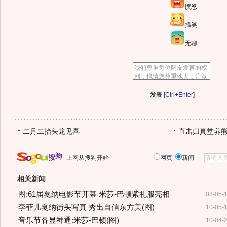
愤怒
搞笑
无聊
[Ctrl+Enter]
二月二抬头龙见喜
直击归真堂养
上网从搜狗开始
网页
新闻
相关新闻
·
图:61届戛纳电影节开幕 米莎-巴顿紫礼服亮相
08-05-
·
李菲儿戛纳街头写真 秀出自信东方美(图)
10-05-
·
音乐节各显神通:米莎-巴顿(图)
10-04-