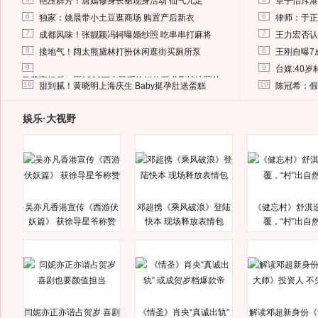
艳压群芳！唐嫣修身长裙现身活动 仙气儿足
章子怡斥港
6
6
独家：姚晨带小土豆逛商场 购置产后新衣
律师：于正
7
7
成都风味！张靓颖冯轲曝婚纱照 吃串串打麻将
王力宏否认
8
8
接地气！阔太熊黛林打扮休闲逛街买厕所泵
王刚自曝7
9
9
台媒:40
马蓉离婚后，砸1000万人民币给媒体要求删掉这照片
10
10
甜到腻！黄晓明上海庆生 Baby挺孕肚送蛋糕
陈冠希：假
娱乐·大视野
吴亦凡香港宣传《西游伏
邓超携《乘风破浪》登陆
《健忘村》舒淇
妖篇》 获徐导星爷称赞
快本 现场释放表情包
覆，“村”出自
闫妮亦正亦谐占贺岁 喜剧
《情圣》肖央“真诚出轨”
解读邓超新身份《