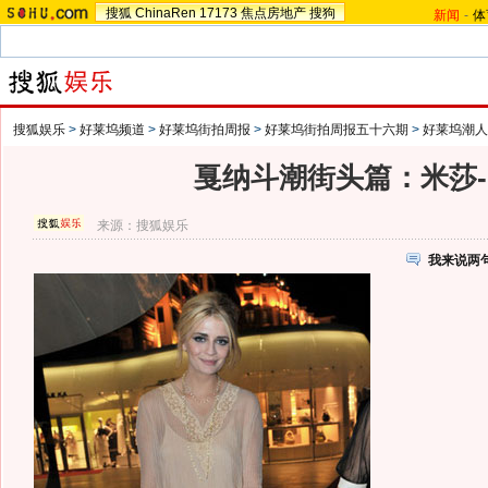
搜狐
ChinaRen
17173
焦点房地产
搜狗
新闻
-
体
搜狐娱乐
>
好莱坞频道
>
好莱坞街拍周报
>
好莱坞街拍周报五十六期
>
好莱坞潮人
戛纳斗潮街头篇：米莎
来源：
搜狐娱乐
我来说两