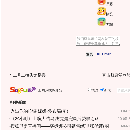
愤怒
搞笑
无聊
[Ctrl+Enter]
二月二抬头龙见喜
直击归真堂养
上网从搜狗开始
网页
新闻
相关新闻
·
秀出你的拉链:妮娜-多布瑞(图)
10-04-
·
《24小时》上演大结局 杰克走完最后荧屏之路
10-05-
·
搜狐母婴直播间——塔妮娜公司销售经理 张优萍(图
10-04-