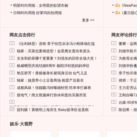
明星时尚周报：女明星的欲望衣橱
《NewF
日韩时尚周报
好莱坞街拍周报
《夏日甜
更多 >>
网友点击排行
网友评论排行
1
1
《比利林恩》首映 章子怡范冰冰冯小刚捧场红毯
董卿：这两
2
2
独家：买菜也要拗造型！金星携女逛街有派头
刘德华新片
3
3
京东和奶茶哪个更重要？刘强东的回答全场大笑！
为救母女俩
4
4
杨威晒照庆祝结婚8周年 杨阳洋轻抚妈妈孕肚
刘德华扮邋
5
5
艳压群芳！唐嫣修身长裙现身活动 仙气儿足
章子怡斥港
6
6
独家：姚晨带小土豆逛商场 购置产后新衣
律师：于正
7
7
成都风味！张靓颖冯轲曝婚纱照 吃串串打麻将
王力宏否认
8
8
接地气！阔太熊黛林打扮休闲逛街买厕所泵
王刚自曝7
9
9
台媒:40
马蓉离婚后，砸1000万人民币给媒体要求删掉这照片
10
10
甜到腻！黄晓明上海庆生 Baby挺孕肚送蛋糕
陈冠希：假
娱乐·大视野