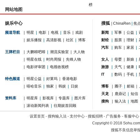
榜
网站地图
娱乐中心
搜狐
|
ChinaRen
|
焦
频道导航
|
明星
|
电影
|
电视
|
音乐
|
戏剧
新闻
|
军事
|
公益
|
|
娱乐播报
|
高清影视
|
社区
|
博客
财经
|
股票
|
理财
|
汽车
|
购车
|
家居
|
王牌栏目
|
大鹏嘚吧嘚
|
潮流实验室
|
大人物
|
明星在线
|
时尚周报
|
先锋人物
女人
|
母婴
|
新娘
|
|
电影评审团
|
电视收视榜
旅游
|
天气
|
健康
|
IT
|
数码
|
手机
|
特色频道
|
明星公益
|
好莱坞
|
香港电影
|
嘻哈音乐
|
独家
|
韩娱
|
日娱
博客
|
圈子
|
邮箱
|
天龙
|
鹿鼎记
|
短信
资料库
|
明星库
|
影视库
|
专题库
|
图片库
搜狗
|
输入法
|
地图
|
滚动新闻列表
|
往期娱首回顾
设置首页
-
搜狗输入法
-
支付中心
-
搜狐招聘
-
广告服务
-
客服中心
Copyright
©
2018 Sohu.com 
搜狐不良信息举