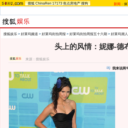
搜狐
ChinaRen
17173
焦点房地产
搜狗
新闻
-
体
搜狐娱乐
>
好莱坞频道
>
好莱坞街拍周报
>
好莱坞街拍周报五十六期
>
好莱坞潮人
头上的风情：妮娜-德
来源：
搜狐娱乐
我来说两