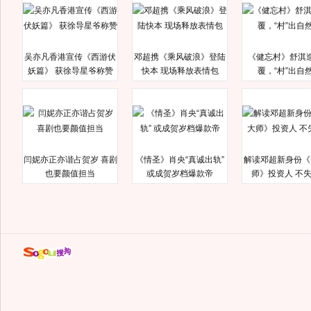
吴亦凡香港宣传《西游伏
邓超携《乘风破浪》登陆
《健忘村》舒淇
妖篇》 获徐导星爷称赞
快本 现场释放表情包
覆，“村”出自
闫妮亦正亦谐占贺岁 喜剧
《情圣》肖央“真诚出轨”
解读邓超新身份《
也要颜值担当
或成贺岁档爆款帝
师》投资人 不