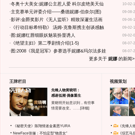
·
冬奥十大美女:妮娜公主惹人爱 科尔皮绝美天仙
10-02-
·
主竞赛单元评委介绍——桑德妮娜-伯奈尔(图)
09-08-
·
影评:金爵奖影片《无人监听》精致深邃生活画
09-06-
·
《行动目标希特勒》 汤姆-克鲁斯携主创谈感触
09-02-
·
图:妮娜红唇细眼妖魅装扮显诱人
09-02-
·
《绝望主妇》第二季剧情介绍(1-5)
08-07-
·
图:2008《我是冠军》参赛选手妮娜&玛尔法多娃
08-07-
更多关于
妮娜
的新闻>
王牌栏目
视频策划
先锋人物黄晓明：
感谢低潮 偶像重生
黄晓明开始意识到，有些事
情需要改变。……
[详细]
《秘密天使》陈翔情迷金素恩YURA
《先锋人
NewFace张俪：不怕定型“物质女”
《综艺马