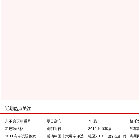
近期热点关注
永不磨灭的番号
夏日甜心
7电影
快乐
新还珠格格
姚明退役
2011上海车展
私募
2011高考试题答案
感动中国十大母亲评选
社区2010年度行业口碑
贵州