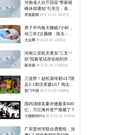
河南省人社厅回应“带薪错
峰休假通知”引关注：表述
不够准确，待修改后印发
界面新闻
昨天15:41
38评论
男子平均每天睡眠7小时，
却三年2次脑梗，医生：这
样睡觉更伤身
大众网
昨天09:36
23评论
河南公安机关查实“三支一
扶”招募笔试存在组织作弊
犯罪行为
新京报
昨天16:28
279评论
三连胜！赵松源传射U17国
足2-1勒沃库森U17 淘汰赛
将战河床
射门中国
前天21:50
53评论
国内顶级富豪补缴最多500
亿，万亿海外资产难藏了？
大猫财经Pro
昨天09:16
44评论
广东雷州市联合调查组：涉