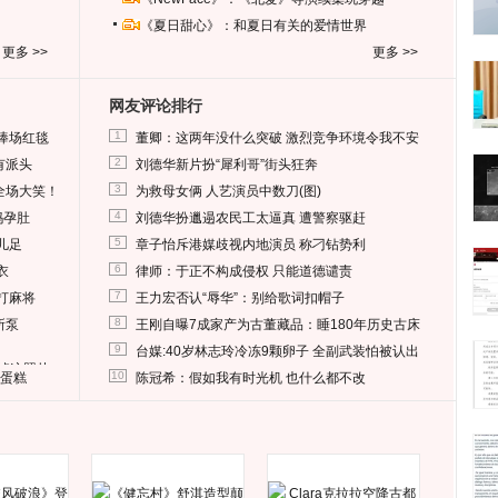
《夏日甜心》：和夏日有关的爱情世界
更多 >>
更多 >>
网友评论排行
1
捧场红毯
董卿：这两年没什么突破 激烈竞争环境令我不安
2
有派头
刘德华新片扮“犀利哥”街头狂奔
3
全场大笑！
为救母女俩 人艺演员中数刀(图)
4
妈孕肚
刘德华扮邋遢农民工太逼真 遭警察驱赶
5
儿足
章子怡斥港媒歧视内地演员 称刁钻势利
6
衣
律师：于正不构成侵权 只能道德谴责
7
打麻将
王力宏否认“辱华”：别给歌词扣帽子
8
所泵
王刚自曝7成家产为古董藏品：睡180年历史古床
9
台媒:40岁林志玲冷冻9颗卵子 全副武装怕被认出
删掉这照片
10
送蛋糕
陈冠希：假如我有时光机 也什么都不改