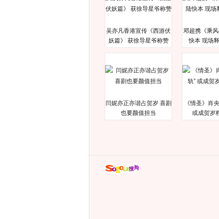
吴亦凡香港宣传《西游伏
邓超携《乘风
妖篇》 获徐导星爷称赞
快本 现场
闫妮亦正亦谐占贺岁 喜剧
《情圣》肖央
也要颜值担当
或成贺岁