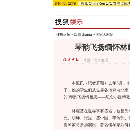
搜狐
ChinaRen
17173
焦点房
搜狐娱乐
>
戏剧 drama
>
国家大剧院
琴韵飞扬缅怀林
来源：
北京晚报
本报讯（记者罗颖）去年3月，中
了，他的学生们从世界各地奔向北京
的“琴韵飞扬情相思——纪念小提琴
林耀基在世界享有盛名，被誉为小提
允、胡坤、张提、盛中国、李传韵、
提琴家将参加演出，著名钢琴家刘诗