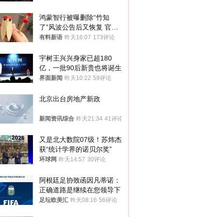
鸿蒙智行被曝删除“竹知
了”风波公告后又恢复 官媒
曾力挺：劝华为要大度的，
有料新语
昨天16:07
173评论
你们适不适合？
宇树王兴兴身家已超180
亿，一批90后新贵也将诞生
界面新闻
昨天10:22
59评论
北京出台房地产新政
新闻资讯综合
昨天21:34
41评论
又是北大数院07级！苏炜杰
获“统计学界的诺贝尔奖”
环球网
昨天14:57
30评论
阿根廷足协致函因凡蒂诺：
正确道路是继续在您领导下
足坛欧美汇
昨天08:16
56评论