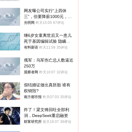
网友曝公司实行“上四休
三”，但要降薪1000元，不
接受只能辞职
光明网
昨天15:05
67评论
继6岁女童离世后又一患儿
死于基因编辑试验 隐瞒一
年才对外披露
有料新语
昨天11:59
35评论
俄军：乌军伤亡总人数逼近
250万
观察者网
昨天10:07
32评论
假结婚证做出真胚胎 谁有
权销毁?
南方都市报
昨天07:03
35评论
炸了！梁文锋回吐全部利
润，DeepSeek重启融资
财富研究所
前天16:07
36评论