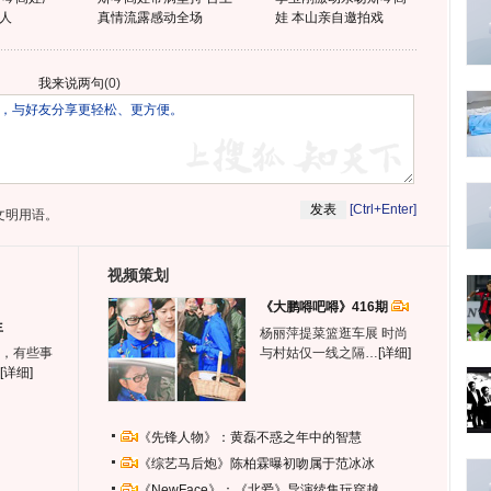
人
真情流露感动全场
娃 本山亲自邀拍戏
我来说两句
(
0
)
[Ctrl+Enter]
文明用语。
视频策划
《大鹏嘚吧嘚》416期
生
杨丽萍提菜篮逛车展 时尚
，有些事
与村姑仅一线之隔…
[详细]
[详细]
《先锋人物》：黄磊不惑之年中的智慧
《综艺马后炮》陈柏霖曝初吻属于范冰冰
《NewFace》：《北爱》导演续集玩穿越