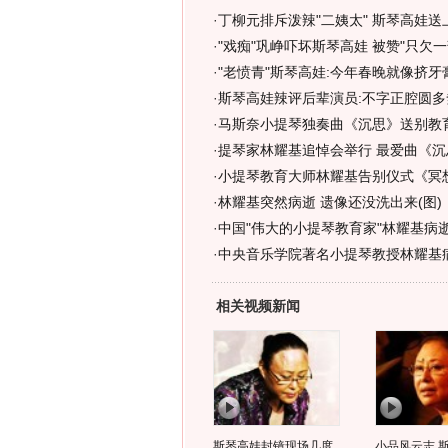
·
丁柳元排斥泼辣"二姨太" 斯琴高娃送
·
"戏痴"巩峥吓坏斯琴高娃 被赞"只欠一部
·
"老愤青"斯琴高娃:今年春晚就像挤牙膏
·
斯琴高娃辣评后辈演员:不字正腔圆多
·
马斯奈小提琴独奏曲《沉思》送别教
·
提琴家林耀基追悼会举行 最爱曲《沉
·
小提琴教育大师林耀基告别仪式《冥想
·
林耀基突然病逝 遗像还没洗出来(图)
·
中国"伟大的小提琴教育家"林耀基病逝
·
中央音乐学院著名小提琴教授林耀基病
相关视频新闻
斯琴高娃封镜现场几度
小品风云志 