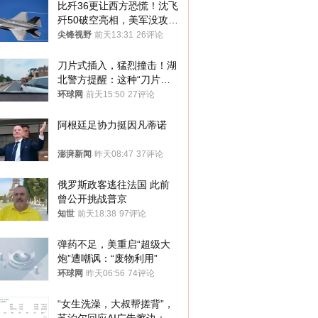
比歼36更让西方恐慌！沈飞
歼50破空亮相，美军没攻克
的技术被拿下
尖锋视野
前天13:31
26评论
刀片式插入，猛烈撞击！湖
北警方提醒：这种“刀片超
车”，太危险了
环球网
前天15:50
27评论
阿根廷足协力挺因凡蒂诺
澎湃新闻
昨天08:47
37评论
俄罗斯政客逃往法国 此前
曾公开挑战普京
知世
前天18:38
97评论
弹药不足，美重启“超级大
炮”遭嘲讽：“废物利用”
环球网
昨天06:56
74评论
“女生洗澡，大叔帮搓背”，