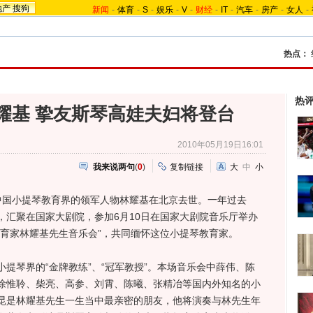
地产
搜狗
新闻
-
体育
-
S
-
娱乐
-
V
-
财经
-
IT
-
汽车
-
房产
-
女人
-
热点：
热
耀基 挚友斯琴高娃夫妇将登台
2010年05月19日16:01
我来说两句
(
0
)
复制链接
大
中
小
国小提琴教育界的领军人物林耀基在北京去世。一年过去
，汇聚在国家大剧院，参加6月10日在国家大剧院音乐厅举办
教育家林耀基先生音乐会”，共同缅怀这位小提琴教育家。
琴界的“金牌教练”、“冠军教授”。本场音乐会中薛伟、陈
徐惟聆、柴亮、高参、刘霄、陈曦、张精冶等国内外知名的小
昆是林耀基先生一生当中最亲密的朋友，他将演奏与林先生年