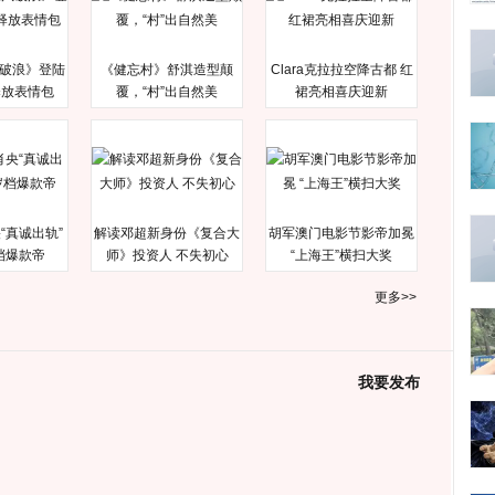
破浪》登陆
《健忘村》舒淇造型颠
Clara克拉拉空降古都 红
释放表情包
覆，“村”出自然美
裙亮相喜庆迎新
“真诚出轨”
解读邓超新身份《复合大
胡军澳门电影节影帝加冕
档爆款帝
师》投资人 不失初心
“上海王”横扫大奖
更多>>
我要发布