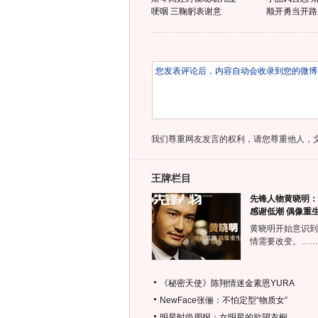
哽咽 三鞠躬表谢意
顺开勇当开路
我们尊重网友发言的权利，请您尊重他人，
王牌栏目
先锋人物黄晓明：
感谢低潮 偶像重
黄晓明开始意识到
情需要改变。……
《秘密天使》陈翔情迷金素恩YURA
NewFace张俪：不怕定型“物质女”
明星时尚周报：女明星的欲望衣橱