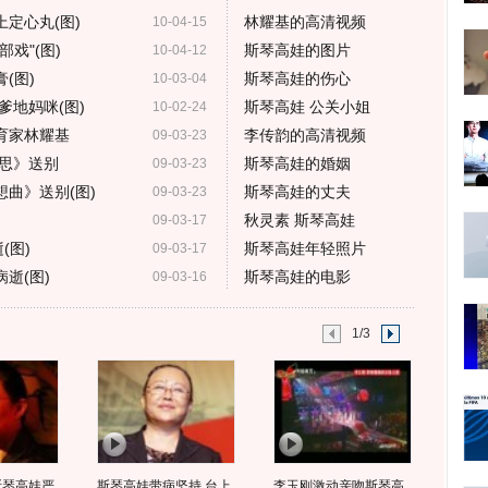
上定心丸(图)
林耀基的高清视频
10-04-15
戏"(图)
斯琴高娃的图片
10-04-12
(图)
斯琴高娃的伤心
10-03-04
爹地妈咪(图)
斯琴高娃 公关小姐
10-02-24
育家林耀基
李传韵的高清视频
09-03-23
思》送别
斯琴高娃的婚姻
09-03-23
曲》送别(图)
斯琴高娃的丈夫
09-03-23
秋灵素 斯琴高娃
09-03-17
(图)
斯琴高娃年轻照片
09-03-17
逝(图)
斯琴高娃的电影
09-03-16
1/3
斯琴高娃严
斯琴高娃带病坚持 台上
李玉刚激动亲吻斯琴高