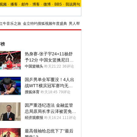
视频
-
播客
-
邮件
-
博客
-
微博
-
BBS
-
我说两句
红牛音乐之旅
金立特约搜狐视频年度盛典
男人帮
评榜
热身赛-张子宇24+11杨舒
予12分 中国女篮擒尼日利
亚
中国篮镜头
昨天21:22
36评论
国乒男单全军覆没！4人出
战WTT横滨冠军赛均无缘
八强
搜狐体育
昨天18:45
79评论
因严重违纪违法 金融监管
总局原局长李云泽被罢免全
国人大代表
经济观察报
昨天16:24
111评论
最高领袖给总统下了“最后