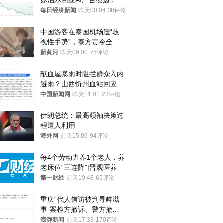
苏泊尔回应AI广告擦边：视
频全下架，已强化内容管理
每日经济新闻
昨天00:04
38评论
与审核
中国游客在泰国机场遭“歧
视性手势”，泰方责令全面
调查，对责任人采取最严厉
新黄河
昨天09:00
75评论
处分
献血屋暴雨时阻拦群众入内
避雨？山西忻州血站回应
中国新闻网
昨天11:01
23评论
伊朗总统：最高领袖决策过
程遭人利用
海外网
前天15:09
94评论
每4个劳动力养1个老人，养
老床位“三连降”|晋观医养
第一财经
前天19:48
65评论
重庆“代人信访被判寻衅滋
事”案检方撤诉、警方撤
案，两被告人获国赔
澎湃新闻
前天17:33
170评论