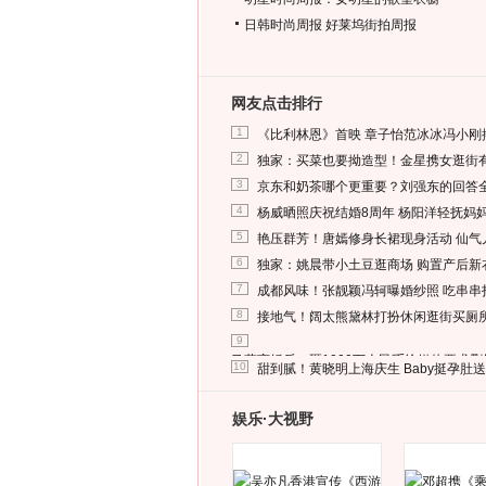
日韩时尚周报
好莱坞街拍周报
网友点击排行
1
《比利林恩》首映 章子怡范冰冰冯小刚
2
独家：买菜也要拗造型！金星携女逛街
3
京东和奶茶哪个更重要？刘强东的回答
4
杨威晒照庆祝结婚8周年 杨阳洋轻抚妈
5
艳压群芳！唐嫣修身长裙现身活动 仙气
6
独家：姚晨带小土豆逛商场 购置产后新
7
成都风味！张靓颖冯轲曝婚纱照 吃串串
8
接地气！阔太熊黛林打扮休闲逛街买厕
9
马蓉离婚后，砸1000万人民币给媒体要求
10
甜到腻！黄晓明上海庆生 Baby挺孕肚
娱乐·大视野