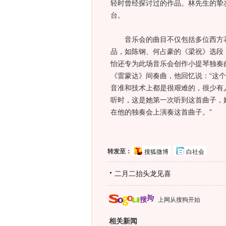
轻时曾经探讨过的作品。林先生的挚
台。
音乐会的曲目不仅包括多位西方著
品，如陈钢、何占豪的《梁祝》选段
怡还专为此场音乐会创作小提琴独奏
《雷蒙达》间奏曲，他回忆说：“这
音准和技术上都是很艰难的，很少有
听时，这是她第一次听到这首曲子，
在他的独奏会上演奏这首曲子。”
转发至：
搜狐微博
白社会
二月二抬头龙见喜
上网从搜狗开始
相关新闻