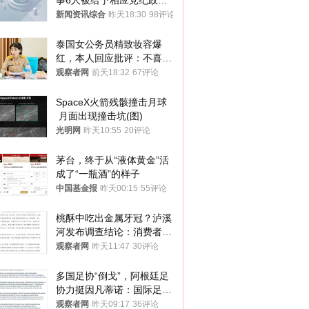
事6人被给予相应党纪政务
处分和组织处理
新闻资讯综合
昨天18:30
98评论
泰国女公务员精致妆容爆
红，本人回应批评：不喜欢
就别看
观察者网
前天18:32
67评论
SpaceX火箭残骸撞击月球
 月面出现撞击坑(图)
光明网
昨天10:55
20评论
茅台，终于从“液体黄金”活
成了“一瓶酒”的样子
中国基金报
昨天00:15
55评论
桃酥中吃出金属牙冠？泸溪
河发布调查结论：消费者已
澄清，所发视频情况不属实
观察者网
昨天11:47
30评论
多国足协“倒戈”，阿根廷足
协力挺因凡蒂诺：国际足联
今后应继续在其领导下前行
观察者网
昨天09:17
36评论