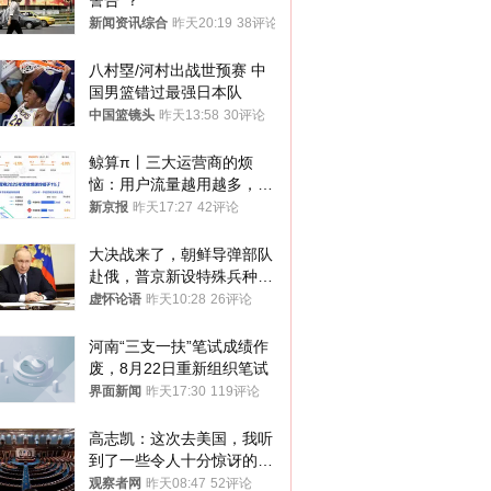
警告”？
新闻资讯综合
昨天20:19
38评论
八村塁/河村出战世预赛 中
国男篮错过最强日本队
中国篮镜头
昨天13:58
30评论
鲸算π丨三大运营商的烦
恼：用户流量越用越多，收
入却越来越少
新京报
昨天17:27
42评论
大决战来了，朝鲜导弹部队
赴俄，普京新设特殊兵种，
76岁老将扛旗
虚怀论语
昨天10:28
26评论
河南“三支一扶”笔试成绩作
废，8月22日重新组织笔试
界面新闻
昨天17:30
119评论
高志凯：这次去美国，我听
到了一些令人十分惊讶的消
息
观察者网
昨天08:47
52评论