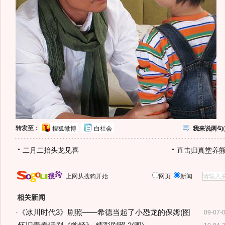
转发至：
搜狐微博
白社会
我来说两句
(
二月二抬头龙见喜
直击归真堂养
上网从搜狗开始
网页
新闻
相关新闻
·
《冰川时代3》剧照——希德当起了小恐龙的保姆(图
09-07-