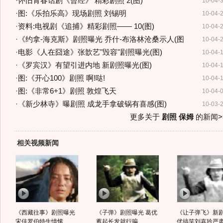
·
怀旧青春话剧《曾经》 精彩剧照 2(图)
10-04-
·
图:《乐拍乐高》现场剧照 刘锡明
10-04-
·
资料:电视剧《追捕》精彩剧照—— 10(图)
10-04-
·
《约拿-海克斯》剧照曝光 乔什-布洛林沧桑示人(图
10-04-
·
电影《人在囧途》张歆艺"毁容"剧照曝光(图)
10-04-
·
《罗宾汉》有望引进内地 新剧照曝光(图)
10-04-
·
图:《开心100》剧照 啊!哒!
10-04-
·
图:《非常6+1》剧照 敦煌飞天
10-04-
·
《新少林寺》曝剧照 成龙手拿破锅有喜感(图)
10-03-
更多关于
剧照 保姆
的新闻>
相关视频新闻
《西藏往事》剧照曝光
《子弹》剧照曝光 葛优
《让子弹飞》新剧
宋佳罗伯特生情愫
蓄起长发就行骗
优搞笑刘嘉玲严