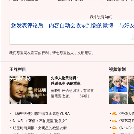
我来说两句
(
0
)
我们尊重网友发言的权利，请您尊重他人，文明用语。
王牌栏目
视频策划
先锋人物黄晓明：
感谢低潮 偶像重生
黄晓明开始意识到，有些事
情需要改变。……
[详细]
《秘密天使》陈翔情迷金素恩YURA
《先锋人
NewFace张俪：不怕定型“物质女”
《综艺马
明星时尚周报：女明星的欲望衣橱
《NewF