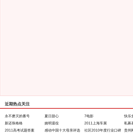
近期热点关注
永不磨灭的番号
夏日甜心
7电影
快乐
新还珠格格
姚明退役
2011上海车展
私募
2011高考试题答案
感动中国十大母亲评选
社区2010年度行业口碑
贵州