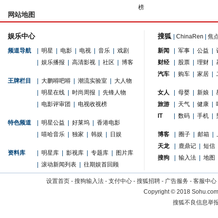
榜
网站地图
娱乐中心
搜狐
|
ChinaRen
|
焦
频道导航
|
明星
|
电影
|
电视
|
音乐
|
戏剧
新闻
|
军事
|
公益
|
|
娱乐播报
|
高清影视
|
社区
|
博客
财经
|
股票
|
理财
|
汽车
|
购车
|
家居
|
王牌栏目
|
大鹏嘚吧嘚
|
潮流实验室
|
大人物
|
明星在线
|
时尚周报
|
先锋人物
女人
|
母婴
|
新娘
|
|
电影评审团
|
电视收视榜
旅游
|
天气
|
健康
|
IT
|
数码
|
手机
|
特色频道
|
明星公益
|
好莱坞
|
香港电影
|
嘻哈音乐
|
独家
|
韩娱
|
日娱
博客
|
圈子
|
邮箱
|
天龙
|
鹿鼎记
|
短信
资料库
|
明星库
|
影视库
|
专题库
|
图片库
搜狗
|
输入法
|
地图
|
滚动新闻列表
|
往期娱首回顾
设置首页
-
搜狗输入法
-
支付中心
-
搜狐招聘
-
广告服务
-
客服中心
Copyright
©
2018 Sohu.com 
搜狐不良信息举