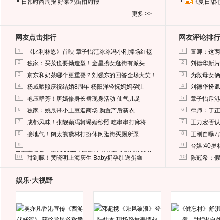
日韩时尚周报
好莱坞街拍周报
《夏日甜
更多 >>
网友点击排行
网友评论排行
1
1
《比利林恩》首映 章子怡范冰冰冯小刚捧场红毯
董卿：这两
2
2
独家：买菜也要拗造型！金星携女逛街有派头
刘德华新片
3
3
京东和奶茶哪个更重要？刘强东的回答全场大笑！
为救母女俩
4
4
杨威晒照庆祝结婚8周年 杨阳洋轻抚妈妈孕肚
刘德华扮邋
5
5
艳压群芳！唐嫣修身长裙现身活动 仙气儿足
章子怡斥港
6
6
独家：姚晨带小土豆逛商场 购置产后新衣
律师：于正
7
7
成都风味！张靓颖冯轲曝婚纱照 吃串串打麻将
王力宏否认
8
8
接地气！阔太熊黛林打扮休闲逛街买厕所泵
王刚自曝7
9
9
台媒:40
马蓉离婚后，砸1000万人民币给媒体要求删掉这照片
10
10
甜到腻！黄晓明上海庆生 Baby挺孕肚送蛋糕
陈冠希：假
娱乐·大视野