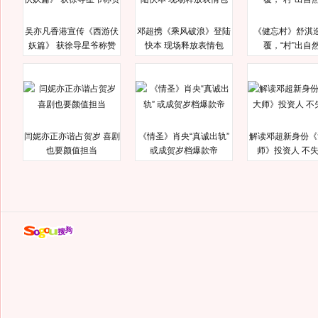
吴亦凡香港宣传《西游伏
邓超携《乘风破浪》登陆
《健忘村》舒淇
妖篇》 获徐导星爷称赞
快本 现场释放表情包
覆，“村”出自
闫妮亦正亦谐占贺岁 喜剧
《情圣》肖央“真诚出轨”
解读邓超新身份《
也要颜值担当
或成贺岁档爆款帝
师》投资人 不