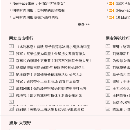
NewFace张俪：不怕定型“物质女”
《综艺马
明星时尚周报：女明星的欲望衣橱
《NewF
日韩时尚周报
好莱坞街拍周报
《夏日甜
更多 >>
网友点击排行
网友评论排行
1
1
《比利林恩》首映 章子怡范冰冰冯小刚捧场红毯
董卿：这两
2
2
独家：买菜也要拗造型！金星携女逛街有派头
刘德华新片
3
3
京东和奶茶哪个更重要？刘强东的回答全场大笑！
为救母女俩
4
4
杨威晒照庆祝结婚8周年 杨阳洋轻抚妈妈孕肚
刘德华扮邋
5
5
艳压群芳！唐嫣修身长裙现身活动 仙气儿足
章子怡斥港
6
6
独家：姚晨带小土豆逛商场 购置产后新衣
律师：于正
7
7
成都风味！张靓颖冯轲曝婚纱照 吃串串打麻将
王力宏否认
8
8
接地气！阔太熊黛林打扮休闲逛街买厕所泵
王刚自曝7
9
9
台媒:40
马蓉离婚后，砸1000万人民币给媒体要求删掉这照片
10
10
甜到腻！黄晓明上海庆生 Baby挺孕肚送蛋糕
陈冠希：假
娱乐·大视野