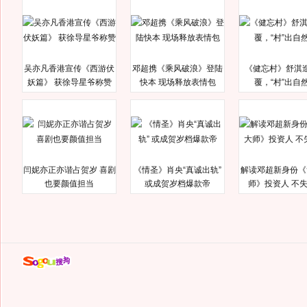
吴亦凡香港宣传《西游伏
邓超携《乘风破浪》登陆
《健忘村》舒淇
妖篇》 获徐导星爷称赞
快本 现场释放表情包
覆，“村”出自
闫妮亦正亦谐占贺岁 喜剧
《情圣》肖央“真诚出轨”
解读邓超新身份《
也要颜值担当
或成贺岁档爆款帝
师》投资人 不