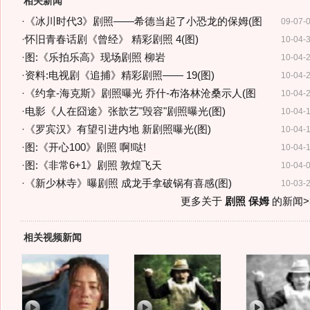
相关新闻
·
《冰川时代3》剧照——希德当起了小恐龙的保姆(图
09-07-
·
怀旧青春话剧《曾经》 精彩剧照 4(图)
10-04-
·
图:《乐拍乐高》现场剧照 柳岩
10-04-
·
资料:电视剧《追捕》精彩剧照—— 19(图)
10-04-
·
《约拿-海克斯》剧照曝光 乔什-布洛林沧桑示人(图
10-04-
·
电影《人在囧途》张歆艺"毁容"剧照曝光(图)
10-04-
·
《罗宾汉》有望引进内地 新剧照曝光(图)
10-04-
·
图:《开心100》剧照 啊!哒!
10-04-
·
图:《非常6+1》剧照 敦煌飞天
10-04-
·
《新少林寺》曝剧照 成龙手拿破锅有喜感(图)
10-03-
更多关于
剧照 保姆
的新闻>
相关视频新闻