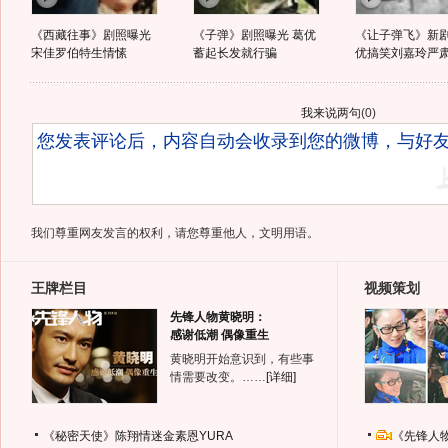
《西藏往事》剧照曝光
《子弹》剧照曝光 葛优
《让子弹飞》新剧
宋佳罗伯特生情愫
蓄起长发就行骗
优搞笑刘嘉玲严
我来说两句
(
0
)
我们尊重网友发言的权利，请您尊重他人，文明用语。
王牌栏目
视频策划
先锋人物黄晓明：
感谢低潮 偶像重生
黄晓明开始意识到，有些事
情需要改变。……
[详细]
《秘密天使》陈翔情迷金素恩YURA
《先锋人