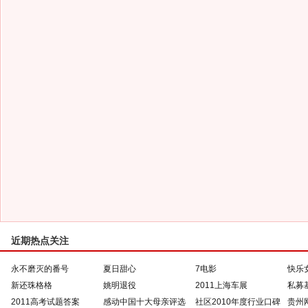
近期热点关注
永不磨灭的番号
夏日甜心
7电影
快乐
新还珠格格
姚明退役
2011上海车展
私募
2011高考试题答案
感动中国十大母亲评选
社区2010年度行业口碑
贵州