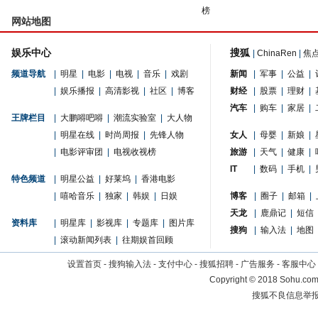
榜
网站地图
娱乐中心
搜狐
|
ChinaRen
|
焦
频道导航
|
明星
|
电影
|
电视
|
音乐
|
戏剧
新闻
|
军事
|
公益
|
|
娱乐播报
|
高清影视
|
社区
|
博客
财经
|
股票
|
理财
|
汽车
|
购车
|
家居
|
王牌栏目
|
大鹏嘚吧嘚
|
潮流实验室
|
大人物
|
明星在线
|
时尚周报
|
先锋人物
女人
|
母婴
|
新娘
|
|
电影评审团
|
电视收视榜
旅游
|
天气
|
健康
|
IT
|
数码
|
手机
|
特色频道
|
明星公益
|
好莱坞
|
香港电影
|
嘻哈音乐
|
独家
|
韩娱
|
日娱
博客
|
圈子
|
邮箱
|
天龙
|
鹿鼎记
|
短信
资料库
|
明星库
|
影视库
|
专题库
|
图片库
搜狗
|
输入法
|
地图
|
滚动新闻列表
|
往期娱首回顾
设置首页
-
搜狗输入法
-
支付中心
-
搜狐招聘
-
广告服务
-
客服中心
Copyright
©
2018 Sohu.com 
搜狐不良信息举