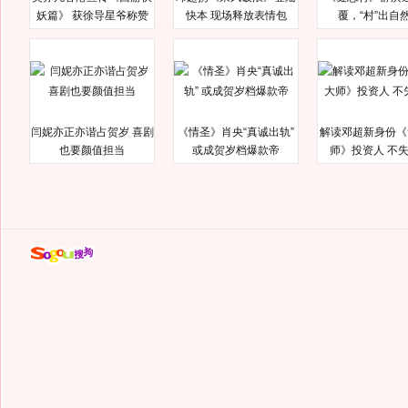
妖篇》 获徐导星爷称赞
快本 现场释放表情包
覆，“村”出自
闫妮亦正亦谐占贺岁 喜剧
《情圣》肖央“真诚出轨”
解读邓超新身份《
也要颜值担当
或成贺岁档爆款帝
师》投资人 不