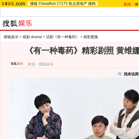
搜狐
ChinaRen
17173
焦点房地产
搜狗
新闻
-
体
搜狐娱乐
>
戏剧 drama
>
话剧《有一种毒药》
>
精彩图集
《有一种毒药》精彩剧照 黄维娜
来源：
搜狐娱乐
我来说两