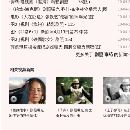
·
资料:电视剧《追捕》精彩剧照—— 78(图)
10-04-
·
《约拿-海克斯》剧照曝光 乔什-布洛林沧桑示人(图
10-04-
·
电影《人在囧途》张歆艺"毁容"剧照曝光(图)
10-04-
·
图:电视剧《旗袍》精彩剧照 - 115
10-04-
·
图:《非常6+1》新剧照4月13日发布 李笑
10-04-
·
图:电视剧《铁面歌女》剧照 153
10-04-
·
薛凯琪房祖名缠绵剧照曝光 四脚交缠秀亲密(图)
10-03-
更多关于
剧照 毒药
的新闻>
相关视频新闻
《西藏往事》剧照曝光
《子弹》剧照曝光 葛优
《让子弹飞》新剧
宋佳罗伯特生情愫
蓄起长发就行骗
优搞笑刘嘉玲严