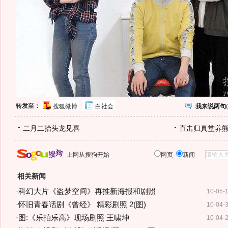
转发至：
搜狐微博
白社会
我来说两句
(
二月二抬头龙见喜
直击归真堂养
上网从搜狗开始
网页
新闻
相关新闻
·
科幻大片《盗梦空间》再推新海报和剧照
10-05-
·
怀旧青春话剧《曾经》 精彩剧照 2(图)
10-04-
·
图:《乐拍乐高》现场剧照 王啸坤
10-04-