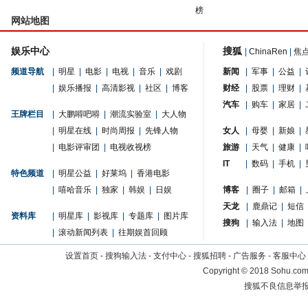
榜
网站地图
娱乐中心
搜狐
|
ChinaRen
|
焦
频道导航
|
明星
|
电影
|
电视
|
音乐
|
戏剧
新闻
|
军事
|
公益
|
|
娱乐播报
|
高清影视
|
社区
|
博客
财经
|
股票
|
理财
|
汽车
|
购车
|
家居
|
王牌栏目
|
大鹏嘚吧嘚
|
潮流实验室
|
大人物
|
明星在线
|
时尚周报
|
先锋人物
女人
|
母婴
|
新娘
|
|
电影评审团
|
电视收视榜
旅游
|
天气
|
健康
|
IT
|
数码
|
手机
|
特色频道
|
明星公益
|
好莱坞
|
香港电影
|
嘻哈音乐
|
独家
|
韩娱
|
日娱
博客
|
圈子
|
邮箱
|
天龙
|
鹿鼎记
|
短信
资料库
|
明星库
|
影视库
|
专题库
|
图片库
搜狗
|
输入法
|
地图
|
滚动新闻列表
|
往期娱首回顾
设置首页
-
搜狗输入法
-
支付中心
-
搜狐招聘
-
广告服务
-
客服中心
Copyright
©
2018 Sohu.com 
搜狐不良信息举