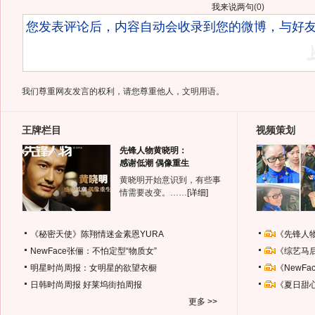
我来说两句
(
0
)
我们尊重网友发言的权利，请您尊重他人，文明用语。
王牌栏目
视频策划
先锋人物黄晓明：
感谢低潮 偶像重生
黄晓明开始意识到，有些事
情需要改变。……
[详细]
《秘密天使》陈翔情迷金素恩YURA
《先锋人
NewFace张俪：不怕定型“物质女”
《综艺马
明星时尚周报：女明星的欲望衣橱
《NewF
日韩时尚周报
好莱坞街拍周报
《夏日甜
更多 >>