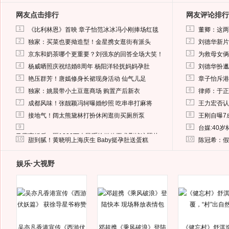
网友点击排行
网友评论排行
1
1
《比利林恩》首映 章子怡范冰冰冯小刚捧场红毯
董卿：这两
2
2
独家：买菜也要拗造型！金星携女逛街有派头
刘德华新片
3
3
京东和奶茶哪个更重要？刘强东的回答全场大笑！
为救母女俩
4
4
杨威晒照庆祝结婚8周年 杨阳洋轻抚妈妈孕肚
刘德华扮邋
5
5
艳压群芳！唐嫣修身长裙现身活动 仙气儿足
章子怡斥港
6
6
独家：姚晨带小土豆逛商场 购置产后新衣
律师：于正
7
7
成都风味！张靓颖冯轲曝婚纱照 吃串串打麻将
王力宏否认
8
8
接地气！阔太熊黛林打扮休闲逛街买厕所泵
王刚自曝7
9
9
台媒:40
马蓉离婚后，砸1000万人民币给媒体要求删掉这照片
10
10
甜到腻！黄晓明上海庆生 Baby挺孕肚送蛋糕
陈冠希：假
娱乐·大视野
吴亦凡香港宣传《西游伏
邓超携《乘风破浪》登陆
《健忘村》舒淇