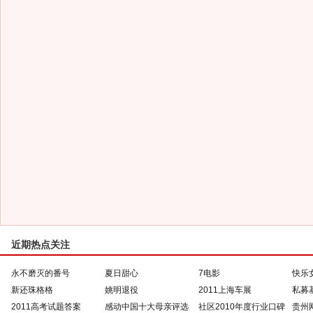
近期热点关注
永不磨灭的番号
夏日甜心
7电影
快乐
新还珠格格
姚明退役
2011上海车展
私募
2011高考试题答案
感动中国十大母亲评选
社区2010年度行业口碑
贵州