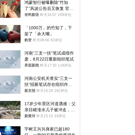
鸿蒙智行被曝删除“竹知
了”风波公告后又恢复 官媒
曾力挺：劝华为要大度的，
有料新语
昨天16:07
209评论
你们适不适合？
「1000万」的竹知了，下
架了「余大嘴」
豹变
昨天08:00
82评论
河南“三支一扶”笔试成绩作
废，8月22日重新组织笔试
界面新闻
昨天17:30
118评论
河南公安机关查实“三支一
扶”招募笔试存在组织作弊
犯罪行为
新京报
昨天16:28
292评论
17岁少年景区河道遇难：父
亲目睹涨水儿子被冲走，当
地排除上游泄洪，家属盼厘
新黄河
昨天15:15
33评论
清责任
宇树王兴兴身家已超180