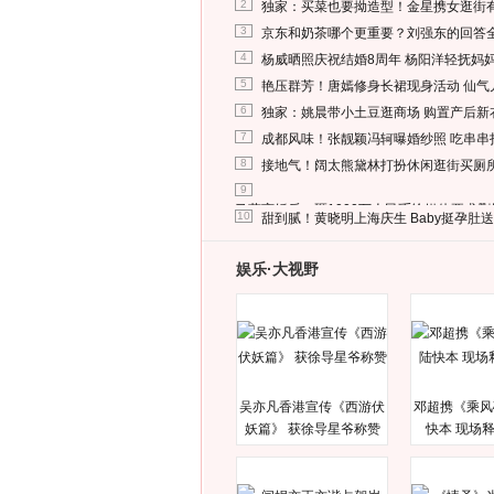
2
独家：买菜也要拗造型！金星携女逛街
3
京东和奶茶哪个更重要？刘强东的回答
4
杨威晒照庆祝结婚8周年 杨阳洋轻抚妈
5
艳压群芳！唐嫣修身长裙现身活动 仙气
6
独家：姚晨带小土豆逛商场 购置产后新
7
成都风味！张靓颖冯轲曝婚纱照 吃串串
8
接地气！阔太熊黛林打扮休闲逛街买厕
9
马蓉离婚后，砸1000万人民币给媒体要求
10
甜到腻！黄晓明上海庆生 Baby挺孕肚
娱乐·大视野
吴亦凡香港宣传《西游伏
邓超携《乘风
妖篇》 获徐导星爷称赞
快本 现场