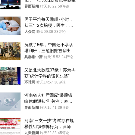
亿，一批90后新贵也将诞生
界面新闻
昨天10:22
59评论
男子平均每天睡眠7小时，
却三年2次脑梗，医生：这
样睡觉更伤身
大众网
昨天09:36
23评论
沉默了5年，中国还不承认
塔利班，三笔旧账被翻出，
最大风险出现
兵器集中营
前天15:53
24评论
又是北大数院07级！苏炜杰
获“统计学界的诺贝尔奖”
环球网
昨天14:57
30评论
河南省人社厅回应“带薪错
峰休假通知”引关注：表述
不够准确，待修改后印发
界面新闻
昨天15:41
39评论
河南“三支一扶”考试存在规
模性组织作弊行为，律师：
涉嫌非法获取国家秘密罪等
九派新闻
昨天22:33
45评论