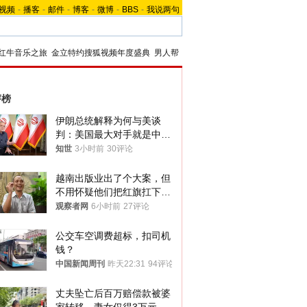
视频
-
播客
-
邮件
-
博客
-
微博
-
BBS
-
我说两句
红牛音乐之旅
金立特约搜狐视频年度盛典
男人帮
评榜
伊朗总统解释为何与美谈
判：美国最大对手就是中
国，但他们也在对话
知世
3小时前
30评论
越南出版业出了个大案，但
不用怀疑他们把红旗扛下去
的决心
观察者网
6小时前
27评论
公交车空调费超标，扣司机
钱？
中国新闻周刊
昨天22:31
94评论
丈夫坠亡后百万赔偿款被婆