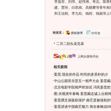
李嘉存、刘伟、赵伟洲、奇志、陈寒
建、贾玲、白凯南、高晓攀等青年相
和王汝刚、李九松、钱程、钱懿等上
转发至：
搜狐微博
白社会
二月二抬头龙见喜
上网从搜狗开始
相关新闻
·
姜昆:现在的作品 时尚的多质朴的少
·
中山公园音乐堂五一相声大会 姜昆戴
·
北京电影学院相声班加试 冯巩姜昆把关
·
图:央视虎年春晚 姜昆戴志诚上台精
·
姜昆撰文谈版权保护 曲艺是被侵权的"
·
姜昆讲述中国曲艺魅力 将在春晚说0