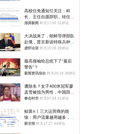
高校任免通知引关注：科
长、主任自愿辞职，转任思
政辅导员
澎湃新闻
昨天17:00
31评论
大决战来了，朝鲜导弹部队
赴俄，普京新设特殊兵种，
76岁老将扛旗
虚怀论语
昨天10:28
28评论
最高领袖给总统下了“最后
警告”？
新闻资讯综合
昨天20:19
38评论
遭除名？女子400米冠军廖
孟雪被指为男性，中国田协
默不作声
拳击时空
昨天07:04
51评论
鲸算π丨三大运营商的烦
恼：用户流量越用越多，收
入却越来越少
新京报
昨天17:27
44评论