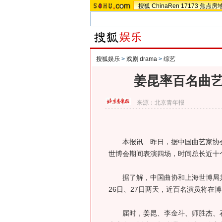
搜狐
ChinaRen
17173
焦点房
搜狐娱乐
>
戏剧 drama
>
综艺
姜昆率百名曲艺
来源：
北京青年报
本报讯 昨日，据中国曲艺家协会
世博会期间表演四场，时间总长近十
据了解，中国曲协和上海世博局共同
26日、27日两天，近百名演员将在
届时，姜昆、李金斗、师胜杰、石