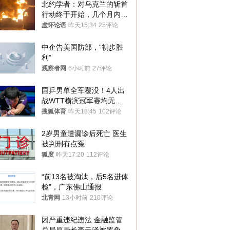
北约学者：对乌克兰的斩首
行动终于开始，几个月内乌
将投降
虚怀论语
昨天15:34
25评论
中企告美国防部，“初步胜
利”
观察者网
6小时前
27评论
国乒男单全军覆没！4人出
战WTT横滨冠军赛均无缘
八强
搜狐体育
昨天18:45
102评论
2岁男童遭漏诊后死亡 医生
被判刑有点冤
狐度
昨天17:20
112评论
“前13名被淘汰，后5名进体
检”，广东佛山通报
北青网
13小时前
210评论
因严重违纪违法 金融监管