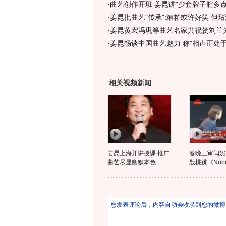
·
曲艺创作开班 姜昆讲"少套牌子腔多点
·
姜昆批曲艺"传承":糟粕或许好笑 但玷
·
姜昆黄宏冯巩等曲艺名家共祝贺刘兰芳
·
姜昆畅谈中国曲艺魅力 称"相声正处于
相关视频新闻
姜昆上海开讲授课 推广
春晚三审闫妮
曲艺尽显幽默本色
殷桃跳《Nob