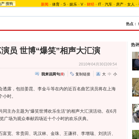
地产
搜狗
新闻
-
体育
-
S
-
娱乐
-
V
-
财经
-
IT
-
汽车
-
房产
-
女人
-
热点：
热
演员 世博“爆笑”相声大汇演
2010年04月30日09:54
我来说两句
(
0
)
复制链接
大
中
小
透露，包括姜昆、李金斗等在内的近百名曲艺演员将在上海
个小时。
主办主题为“爆笑世博欢乐生活”的相声大汇演活动。在6月
博览广场为观众奉献四场近十个小时的欢乐庆典。
富宽、常贵田、巩汉林、金珠、王谦祥、李增瑞、刘洪沂、