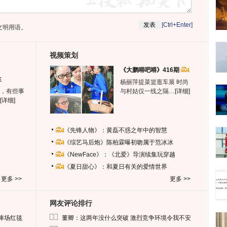
[Ctrl+Enter]
文明用语。
视频策划
《大鹏嘚吧嘚》416期
生
杨丽萍提菜篮逛车展 时尚
，有些事
与村姑仅一线之隔…
[详细]
[详细]
《先锋人物》：黄磊不惑之年中的智慧
《综艺马后炮》陈柏霖曝初吻属于范冰冰
《NewFace》：《北爱》导演续集玩穿越
《夏日甜心》：和夏日有关的爱情世界
更多 >>
更多 >>
网友评论排行
1
捧场红毯
董卿：这两年没什么突破 激烈竞争环境令我不安