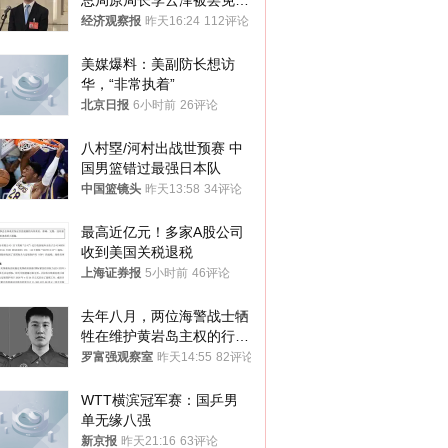
总局原局长李云泽被罢免全
国人大代表
经济观察报
昨天16:24
112评论
美媒爆料：美副防长想访
华，“非常执着”
北京日报
6小时前
26评论
八村塁/河村出战世预赛 中
国男篮错过最强日本队
中国篮镜头
昨天13:58
34评论
最高近亿元！多家A股公司
收到美国关税退税
上海证券报
5小时前
46评论
去年八月，两位海警战士牺
牲在维护黄岩岛主权的行动
中
罗富强观察室
昨天14:55
82评论
WTT横滨冠军赛：国乒男
单无缘八强
新京报
昨天21:16
63评论