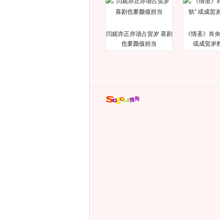
闫妮亦正亦谐占贺岁 喜剧
《情圣》肖央
也要颜值担当
或成贺岁