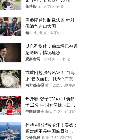
家转移，妻女仅得3万元
新快报
5小时前
34评论
美参院通过制裁法案 针对
俄油气进口大国
知世
4小时前
48评论
以色列媒体：穆杰塔巴被紧
急送医，情况危急
观察者网
3小时前
130评论
或重回超强台风级！“白海
豚”云系面积，比6个广东还
大！深圳官方：注意这件事
南方都市报
昨天23:55
39评论
热身赛-张子宇24+11杨舒
予12分 中国女篮擒尼日利
亚
中国篮镜头
昨天21:22
57评论
福特号吓得冒冷汗！美媒：
福建舰不是中国航母终点，
而是新起点！
尖锋视野
昨天17:59
23评论