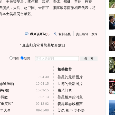
柏、王敏等笑星，李伟建、武宾、周炜、郑健、贾伦、连春
声演员，大兵、赵卫国、朱韶宇、张露曦等南派相声代表，将
海本土笑星同台献艺。
我来说两句
(
0
)
复制链接
责任编辑：炊烟
直击归真堂养熊基地开放日
网页
新闻
相关推荐
姜昆的最新图片
10-04-30
志诚压轴
世博的最新图片
10-04-15
(图)
曲艺门票
10-03-15
神抖擞
姜昆相声的消息
10-02-13
重灾区"
姜昆戴志诚相声
09-12-02
9年大事
姜昆 相声 学外语
09-11-08