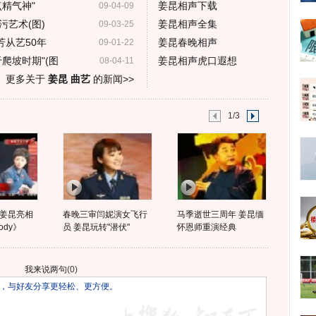
精气神"
姜昆相声下载
09-04-09
污艺术(图)
姜昆相声全集
09-03-25
从艺50年
姜昆春晚相声
09-01-22
爬坡时期"(图
姜昆相声虎口遐想
08-04-11
更多关于
姜昆 曲艺
的新闻>>
1/3
姜昆亮相
春晚三审闫妮演女飞行
马季逝世三周年 姜昆缅
ody》
员 姜昆玩转"潜伏"
怀恩师重演经典
我来说两句
(
0
)