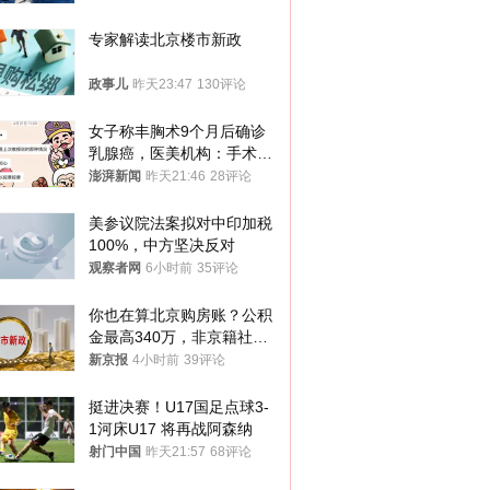
专家解读北京楼市新政
政事儿
昨天23:47
130评论
女子称丰胸术9个月后确诊
乳腺癌，医美机构：手术不
可能引发癌症，建议走司法
澎湃新闻
昨天21:46
28评论
途径
美参议院法案拟对中印加税
100%，中方坚决反对
观察者网
6小时前
35评论
你也在算北京购房账？公积
金最高340万，非京籍社保
1年
新京报
4小时前
39评论
挺进决赛！U17国足点球3-
1河床U17 将再战阿森纳
射门中国
昨天21:57
68评论