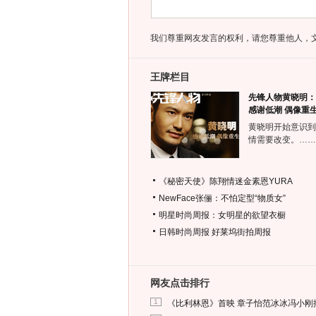
我们尊重网友发言的权利，请您尊重他人，
王牌栏目
先锋人物黄晓明：
感谢低潮 偶像重
黄晓明开始意识到
情需要改变。……
《秘密天使》陈翔情迷金素恩YURA
NewFace张俪：不怕定型“物质女”
明星时尚周报：女明星的欲望衣橱
日韩时尚周报
好莱坞街拍周报
网友点击排行
1
《比利林恩》首映 章子怡范冰冰冯小刚