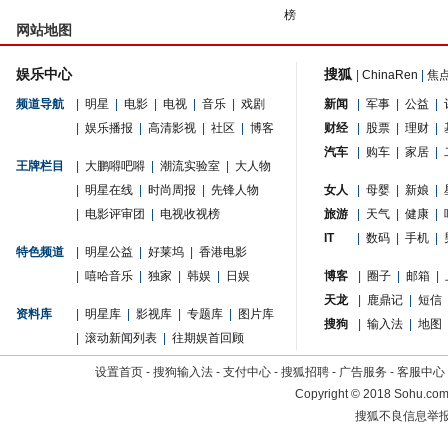
榜
网站地图
娱乐中心
搜狐
|
ChinaRen
|
焦
频道导航
|
明星
|
电影
|
电视
|
音乐
|
戏剧
新闻
|
军事
|
公益
|
|
娱乐播报
|
高清影视
|
社区
|
博客
财经
|
股票
|
理财
|
汽车
|
购车
|
家居
|
王牌栏目
|
大鹏嘚吧嘚
|
潮流实验室
|
大人物
|
明星在线
|
时尚周报
|
先锋人物
女人
|
母婴
|
新娘
|
|
电影评审团
|
电视收视榜
旅游
|
天气
|
健康
|
IT
|
数码
|
手机
|
特色频道
|
明星公益
|
好莱坞
|
香港电影
|
嘻哈音乐
|
独家
|
韩娱
|
日娱
博客
|
圈子
|
邮箱
|
天龙
|
鹿鼎记
|
短信
资料库
|
明星库
|
影视库
|
专题库
|
图片库
搜狗
|
输入法
|
地图
|
滚动新闻列表
|
往期娱首回顾
设置首页
-
搜狗输入法
-
支付中心
-
搜狐招聘
-
广告服务
-
客服中心
Copyright
©
2018 Sohu.com 
搜狐不良信息举