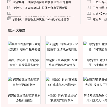
7
7
成都风味！张靓颖冯轲曝婚纱照 吃串串打麻将
王力宏否认
8
8
接地气！阔太熊黛林打扮休闲逛街买厕所泵
王刚自曝7
9
9
台媒:40
马蓉离婚后，砸1000万人民币给媒体要求删掉这照片
10
10
甜到腻！黄晓明上海庆生 Baby挺孕肚送蛋糕
陈冠希：假
娱乐·大视野
吴亦凡香港宣传《西游伏
邓超携《乘风破浪》登陆
《健忘村》舒淇
妖篇》 获徐导星爷称赞
快本 现场释放表情包
覆，“村”出自
闫妮亦正亦谐占贺岁 喜剧
《情圣》肖央“真诚出轨”
解读邓超新身份《
也要颜值担当
或成贺岁档爆款帝
师》投资人 不