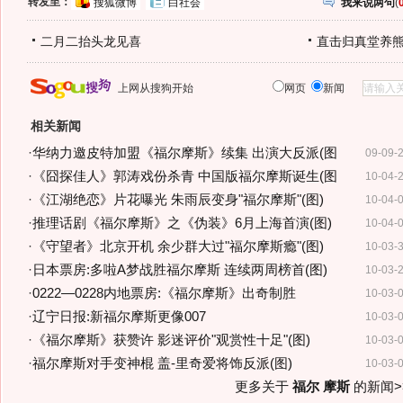
转发至：
搜狐微博
白社会
我来说两句
(
二月二抬头龙见喜
直击归真堂养
上网从搜狗开始
网页
新闻
相关新闻
·
华纳力邀皮特加盟《福尔摩斯》续集 出演大反派(图
09-09-
·
《囧探佳人》郭涛戏份杀青 中国版福尔摩斯诞生(图
10-04-
·
《江湖绝恋》片花曝光 朱雨辰变身"福尔摩斯"(图)
10-04-
·
推理话剧《福尔摩斯》之《伪装》6月上海首演(图)
10-04-
·
《守望者》北京开机 余少群大过"福尔摩斯瘾"(图)
10-03-
·
日本票房:多啦A梦战胜福尔摩斯 连续两周榜首(图)
10-03-
·
0222—0228内地票房:《福尔摩斯》出奇制胜
10-03-
·
辽宁日报:新福尔摩斯更像007
10-03-
·
《福尔摩斯》获赞许 影迷评价"观赏性十足"(图)
10-03-
·
福尔摩斯对手变神棍 盖-里奇爱将饰反派(图)
10-03-
更多关于
福尔 摩斯
的新闻>