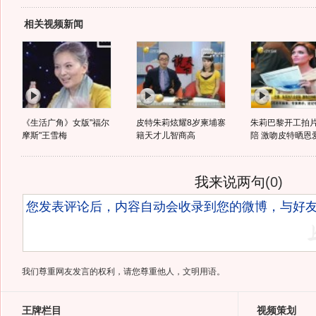
相关视频新闻
《生活广角》女版"福尔
皮特朱莉炫耀8岁柬埔寨
朱莉巴黎开工拍
摩斯"王雪梅
籍天才儿智商高
陪 激吻皮特晒恩
我来说两句
(
0
)
我们尊重网友发言的权利，请您尊重他人，文明用语。
王牌栏目
视频策划