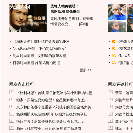
先锋人物黄晓明：
感谢低潮 偶像重生
黄晓明开始意识到，有些事
情需要改变。……
[详细]
《秘密天使》陈翔情迷金素恩YURA
《先锋人
NewFace张俪：不怕定型“物质女”
《综艺马
明星时尚周报：女明星的欲望衣橱
《NewF
日韩时尚周报
好莱坞街拍周报
《夏日甜
更多 >>
网友点击排行
网友评论排行
1
1
《比利林恩》首映 章子怡范冰冰冯小刚捧场红毯
董卿：这两
2
2
独家：买菜也要拗造型！金星携女逛街有派头
刘德华新片
3
3
京东和奶茶哪个更重要？刘强东的回答全场大笑！
为救母女俩
4
4
杨威晒照庆祝结婚8周年 杨阳洋轻抚妈妈孕肚
刘德华扮邋
5
5
艳压群芳！唐嫣修身长裙现身活动 仙气儿足
章子怡斥港
6
6
独家：姚晨带小土豆逛商场 购置产后新衣
律师：于正