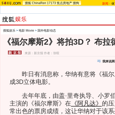
搜狐
ChinaRen
17173
焦点房地产
搜狗
新闻
-
体
搜狐娱乐
>
电影 Movie
>
国外电影动态
《福尔摩斯2》将拍3D？ 布拉
来源：
新京报
作者：张暄
我来说两
昨日有消息称，华纳有意将《福尔
成3D立体电影。
去年年底，由盖·里奇执导、小罗伯特
主演的《福尔摩斯》在
《阿凡达》
的压
常出色的票房成绩，这让华纳对于该系列