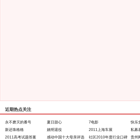
近期热点关注
永不磨灭的番号
夏日甜心
7电影
快乐
新还珠格格
姚明退役
2011上海车展
私募
2011高考试题答案
感动中国十大母亲评选
社区2010年度行业口碑
贵州