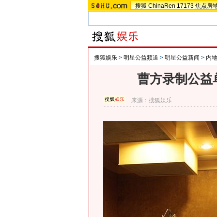
搜狐
ChinaRen
17173
焦点房
搜狐娱乐
>
明星公益频道
>
明星公益新闻
>
内
曹方录制公益
来源：
搜狐娱乐