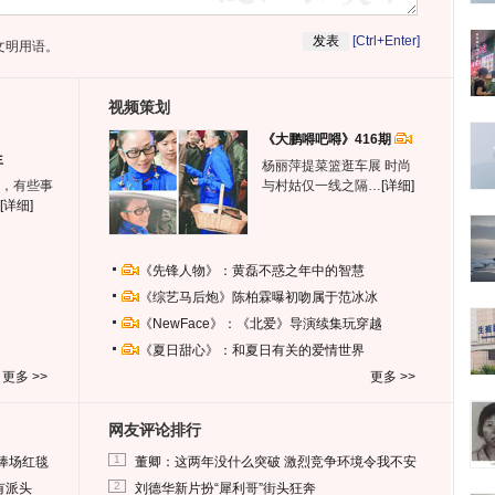
[Ctrl+Enter]
文明用语。
视频策划
《大鹏嘚吧嘚》416期
生
杨丽萍提菜篮逛车展 时尚
，有些事
与村姑仅一线之隔…
[详细]
[详细]
《先锋人物》：黄磊不惑之年中的智慧
《综艺马后炮》陈柏霖曝初吻属于范冰冰
《NewFace》：《北爱》导演续集玩穿越
《夏日甜心》：和夏日有关的爱情世界
更多 >>
更多 >>
网友评论排行
1
捧场红毯
董卿：这两年没什么突破 激烈竞争环境令我不安
2
有派头
刘德华新片扮“犀利哥”街头狂奔