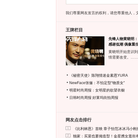
我们尊重网友发言的权利，请您尊重他人，
王牌栏目
先锋人物黄晓明：
感谢低潮 偶像重
黄晓明开始意识到
情需要改变。……
《秘密天使》陈翔情迷金素恩YURA
NewFace张俪：不怕定型“物质女”
明星时尚周报：女明星的欲望衣橱
日韩时尚周报
好莱坞街拍周报
网友点击排行
1
《比利林恩》首映 章子怡范冰冰冯小刚
2
独家：买菜也要拗造型！金星携女逛街