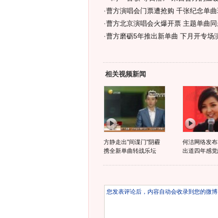
·
曹方演唱会门票遭抢购 千张纪念单曲
·
曹方北京演唱会火爆开票 主题单曲同步
·
曹方磨砺5年推出新单曲 下月开专场演
相关视频新闻
方静走出"间谍门"阴霾
何洁网络发布
携全新单曲转战乐坛
出道四年感觉