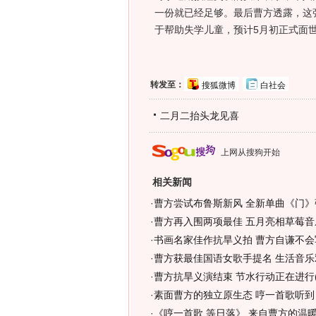
一份就已经足够。最后曹方透露，这
于帮助失学儿童，预计5月初正式面
转发至：
搜狐微博
白社会
二月二抬头龙见喜
上网从搜狗开始
相关新闻
·
曹方尝试布鲁斯新风 全新单曲《门》
·
曹方再入围两项最佳 五月亮相草莓音乐
·
书画名家佳作抗旱义拍 曹方自谦不会
·
曹方获最佳国语女歌手提名 生活音乐
·
曹方抗旱义演结束 节水行动正在进行(
·
素面曹方的独立原生态 哼一首歌听到日
·
《哼一首歌 等日落》 来自曹方的温暖