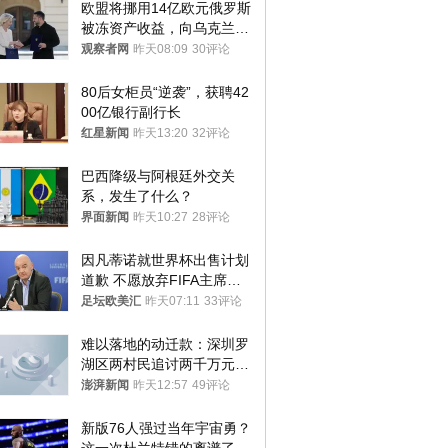
欧盟将挪用14亿欧元俄罗斯
被冻资产收益，向乌克兰提
供援助
观察者网
昨天08:09
30评论
80后女柜员“逆袭”，获聘42
00亿银行副行长
红星新闻
昨天13:20
32评论
巴西降级与阿根廷外交关
系，发生了什么？
界面新闻
昨天10:27
28评论
因凡蒂诺就世界杯出售计划
道歉 不愿放弃FIFA主席职
位
足坛欧美汇
昨天07:11
33评论
难以落地的动迁款：深圳罗
湖区两村民追讨两千万元动
迁款八年未果
澎湃新闻
昨天12:57
49评论
新版76人强过当年宇宙勇？