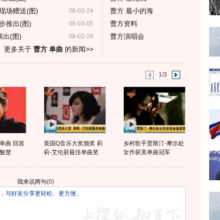
现场赠送(图)
曹方 最小的海
08-03-24
推出(图)
曹方资料
08-03-05
出(图)
曹方演唱会
08-02-28
更多关于
曹方 单曲
的新闻>>
1/3
单曲 回首
英国Q音乐大奖颁奖 莉
乡村歌手贾斯汀-摩尔处
酸楚
莉-艾伦获最佳单曲奖
女作获美单曲冠军
我来说两句
(
0
)