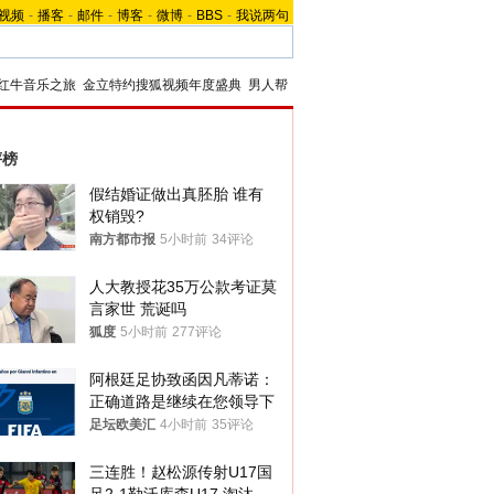
视频
-
播客
-
邮件
-
博客
-
微博
-
BBS
-
我说两句
红牛音乐之旅
金立特约搜狐视频年度盛典
男人帮
评榜
假结婚证做出真胚胎 谁有
权销毁?
南方都市报
5小时前
34评论
人大教授花35万公款考证莫
言家世 荒诞吗
狐度
5小时前
277评论
阿根廷足协致函因凡蒂诺：
正确道路是继续在您领导下
足坛欧美汇
4小时前
35评论
三连胜！赵松源传射U17国