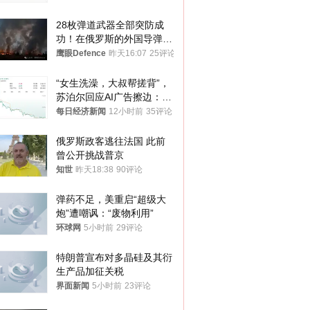
28枚弹道武器全部突防成
功！在俄罗斯的外国导弹发
射车都是合法打击目标
鹰眼Defence
昨天16:07
25评论
“女生洗澡，大叔帮搓背”，
苏泊尔回应AI广告擦边：视
频全下架，已强化内容管理
每日经济新闻
12小时前
35评论
与审核
俄罗斯政客逃往法国 此前
曾公开挑战普京
知世
昨天18:38
90评论
弹药不足，美重启“超级大
炮”遭嘲讽：“废物利用”
环球网
5小时前
29评论
特朗普宣布对多晶硅及其衍
生产品加征关税
界面新闻
5小时前
23评论