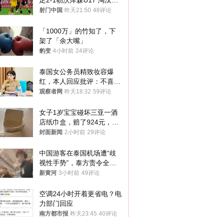
足2-1勒沃库森U17 淘汰赛
将战河床
射门中国
昨天21:50
48评论
「1000万」的竹知了，下
架了「余大嘴」
豹变
4小时前
24评论
泰国女公务员精致妆容爆
红，本人回应批评：不喜欢
就别看
观察者网
昨天18:32
59评论
女子1岁宝宝碰坏三亚一酒
店纸巾盒，赔了924元，发
帖吐槽后酒店退还一半的
封面新闻
2小时前
29评论
钱，当地市监局回应
中国游客在泰国机场遭“歧
视性手势”，泰方责令全面
调查，对责任人采取最严厉
新黄河
3小时前
49评论
处分
空调24小时开着更省电？电
力部门回应
南方都市报
昨天23:45
40评论