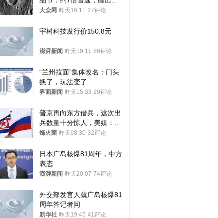
细节：约7倍音速，砸出直
径约30米撞击坑
大众网
昨天16:11
27评论
宇树科技发行价150.8元
澎湃新闻
昨天19:11
86评论
“兰州拉面”集体改名：门头
换了，玩法变了
界面新闻
昨天15:33
29评论
普京再向东方借兵，这次出
兵数量十分惊人，美媒：俄
朝要动真格？
烽火菌
昨天08:30
32评论
日本广岛核爆81周年，中方
表态
澎湃新闻
昨天20:07
74评论
外交部发言人就广岛核爆81
周年答记者问
新华社
昨天19:45
41评论