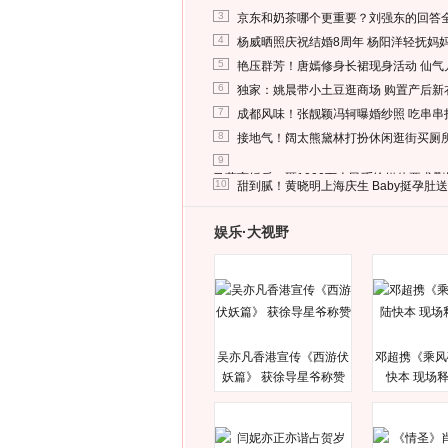
3
京东和奶茶哪个更重要？刘强东的回答
4
杨威晒照庆祝结婚8周年 杨阳洋轻抚妈
5
艳压群芳！唐嫣修身长裙现身活动 仙气
6
独家：姚晨带小土豆逛商场 购置产后新
7
成都风味！张靓颖冯轲曝婚纱照 吃串串
8
接地气！阔太熊黛林打扮休闲逛街买厕
9
马蓉离婚后，砸1000万人民币给媒体要求
10
甜到腻！黄晓明上海庆生 Baby挺孕肚
娱乐·大视野
吴亦凡香港宣传《西游伏
邓超携《乘风
妖篇》 获徐导星爷称赞
快本 现场