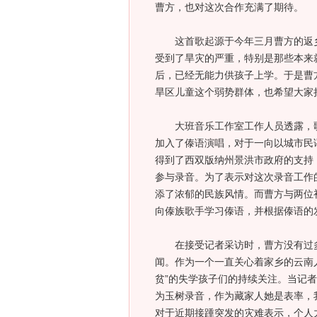
曹方，也对这次合作充满了期待。
这首歌起源于今年三月曹方的返乡
受到了旱灾的严重，特别是那些本来
后，已经无能力供孩子上学。于是曹
旱区儿童这个弱势群体，也希望大家
大班音乐工作室工作人员透露，歌
加入了傣语演唱，对于一向以城市民
得到了西双版纳州景洪市政府的支持
参与录音。为了表示对这次录音工作
添了浓郁的民族风情。而曹方与两位
向傣族歌手学习傣语，并根据傣语的
在接受记者采访时，曹方没有过多
闻。作为一个一直关心着家乡的云南
贫”的失学孩子们的持续关注。当记
为玉树录音，作为藏家人她是表率，
对于近期接踵突发的灾难表示，个人