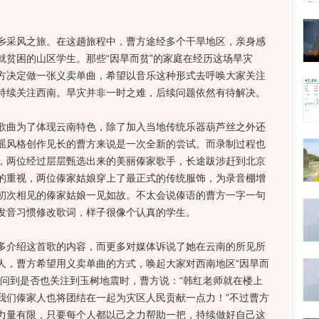
采风之旅。在这趟旅程中，曹方途经多个干旱地区，亲身感
就贫困的山区学生。那些“因旱而贫”的家庭在经历这场旱灾
方决定做一张义卖单曲，希望以音乐这种形式去呼唤大家关注
持续关注西南。旱灾并非一时之难，后续问题依然有待解决。
曲为了体现云南特色，除了加入当地传统乐器葫芦丝之外还
谣风格创作见长的曹方来说是一次全新的尝试。而录制过程也
，两位经过层层甄选出来的美丽傣家歌手，长途跋涉赶到北京
的重视，两位傣家姑娘穿上了最正式的传统服饰，为录音棚增
初次相见的傣家姑娘一见如故。不太会说傣语的曹方一字一句
发音习惯修改歌词，样子很像个认真的学生。
介绍这首歌的内容，而更多对媒体诉说了她在云南的所见所
人，曹方希望用义卖单曲的方式，唤起大家对西南地区“因旱而
者问到是否也关注到玉树地震时，曹方说：“韩红老师就在楼上
我们傣家人也将团结在一起为灾区人民贡献一点力！”不过曹方
力量有限，只要每个人都以己之力帮助一把，持续做好自己这