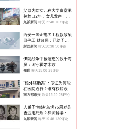
父母为陪女儿在大学食堂承
包档口2年，女儿发声：初
衷是为了陪伴，毕业后将不
九派新闻
昨天15:48
107评论
再营业
西安一国企拖欠工程款致项
目停工 财政局：已给予处
分，正督促整改
封面新闻
昨天10:38
50评论
伊朗战争中被遗忘的数千海
员：困守霍尔木兹
知世
昨天15:06
29评论
“婚外胚胎案”：假证为何能
在医院通行？谁有权销毁胚
胎？
南方都市报
昨天15:29
28评论
人贩子“梅姨”若满75周岁是
否适用死刑？律师解读：很
大概率不会被判处死刑
九派新闻
昨天19:48
130评论