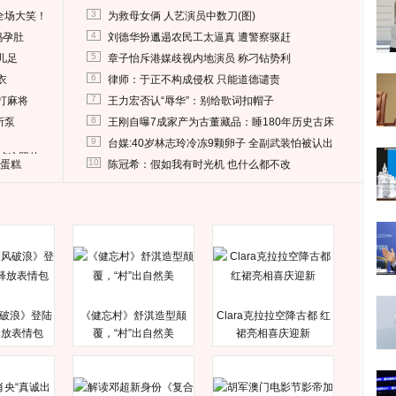
3
全场大笑！
为救母女俩 人艺演员中数刀(图)
4
妈孕肚
刘德华扮邋遢农民工太逼真 遭警察驱赶
5
儿足
章子怡斥港媒歧视内地演员 称刁钻势利
6
衣
律师：于正不构成侵权 只能道德谴责
7
打麻将
王力宏否认“辱华”：别给歌词扣帽子
8
所泵
王刚自曝7成家产为古董藏品：睡180年历史古床
9
台媒:40岁林志玲冷冻9颗卵子 全副武装怕被认出
删掉这照片
10
送蛋糕
陈冠希：假如我有时光机 也什么都不改
破浪》登陆
《健忘村》舒淇造型颠
Clara克拉拉空降古都 红
释放表情包
覆，“村”出自然美
裙亮相喜庆迎新