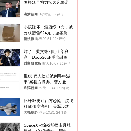
阿根廷足协力挺因凡蒂诺
澎湃新闻
3小时前
32评论
小孩碰坏一酒店纸巾盒，被
要求赔偿924元，游客质疑
酒店房客物品超高标价，市
新快报
昨天20:51
134评论
监部门：不违规
炸了！梁文锋回吐全部利
润，DeepSeek重启融资
财富研究所
昨天16:07
21评论
重庆“代人信访被判寻衅滋
事”案检方撤诉、警方撤
案，两被告人获国赔
澎湃新闻
昨天17:33
171评论
比歼36更让西方恐慌！沈飞
歼50破空亮相，美军没攻克
的技术被拿下
尖锋视野
昨天13:31
24评论
SpaceX火箭残骸撞击月球