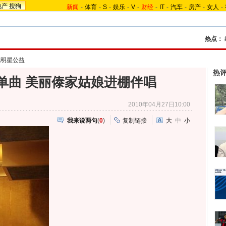
地产
搜狗
新闻
-
体育
-
S
-
娱乐
-
V
-
财经
-
IT
-
汽车
-
房产
-
女人
-
热点：
地明星公益
热
单曲 美丽傣家姑娘进棚伴唱
2010年04月27日10:00
我来说两句
(
0
)
复制链接
大
中
小