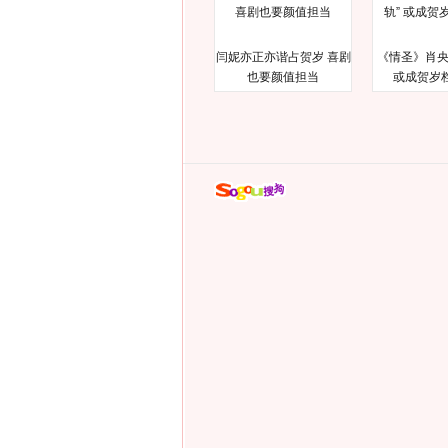
闫妮亦正亦谐占贺岁 喜剧
《情圣》肖央
也要颜值担当
或成贺岁