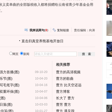
张义卖单曲的全部版税收入都将捐赠给云南省青少年基金会用
世。
我来说两句
(
0
)
复制链接
责任编辑：向涛
直击归真堂养熊基地开放日
网页
新闻
相关推荐
强力首播(图)
曹方的高清视频
09-10-20
节(图)
曹方的歌曲
10-04-20
写毛笔字(图)
曹方 比天空还远
10-04-16
双重环保(图)
曹方博客
10-04-07
图)
长大了 曹方
10-04-06
落(图)
曹芳 曹方
10-03-03
信笺(图)
曹方 遇见我
10-01-27