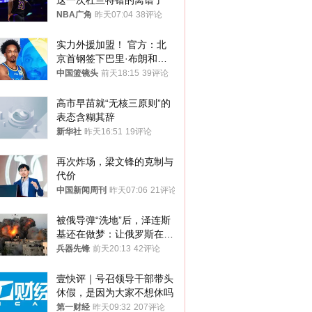
这一次杜兰特错的离谱了
NBA广角
昨天07:04
38评论
实力外援加盟！ 官方：北
京首钢签下巴里·布朗和桑
普森
中国篮镜头
前天18:15
39评论
高市早苗就“无核三原则”的
表态含糊其辞
新华社
昨天16:51
19评论
再次炸场，梁文锋的克制与
代价
中国新闻周刊
昨天07:06
21评论
被俄导弹“洗地”后，泽连斯
基还在做梦：让俄罗斯在冬
季前求和？
兵器先锋
前天20:13
42评论
壹快评｜号召领导干部带头
休假，是因为大家不想休吗
第一财经
昨天09:32
207评论