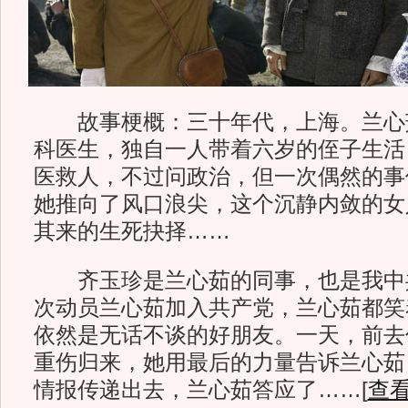
故事梗概：三十年代，上海。兰心
科医生，独自一人带着六岁的侄子生活
医救人，不过问政治，但一次偶然的事
她推向了风口浪尖，这个沉静内敛的女
其来的生死抉择……
齐玉珍是兰心茹的同事，也是我中
次动员兰心茹加入共产党，兰心茹都笑
依然是无话不谈的好朋友。一天，前去
重伤归来，她用最后的力量告诉兰心茹
情报传递出去，兰心茹答应了……[
查