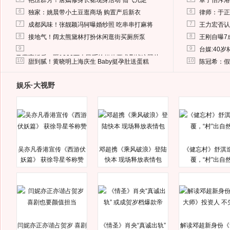
艳压群芳！唐嫣修身长裙现身活动 仙气儿足
章子怡斥港
6
6
独家：姚晨带小土豆逛商场 购置产后新衣
律师：于正
7
7
成都风味！张靓颖冯轲曝婚纱照 吃串串打麻将
王力宏否认
8
8
接地气！阔太熊黛林打扮休闲逛街买厕所泵
王刚自曝7
9
9
台媒:40
马蓉离婚后，砸1000万人民币给媒体要求删掉这照片
10
10
甜到腻！黄晓明上海庆生 Baby挺孕肚送蛋糕
陈冠希：假
娱乐·大视野
吴亦凡香港宣传《西游伏
邓超携《乘风破浪》登陆
《健忘村》舒淇
妖篇》 获徐导星爷称赞
快本 现场释放表情包
覆，“村”出自
闫妮亦正亦谐占贺岁 喜剧
《情圣》肖央“真诚出轨”
解读邓超新身份《