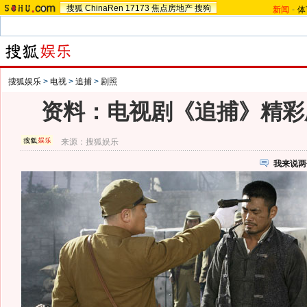
搜狐
ChinaRen
17173
焦点房地产
搜狗
新闻
-
体
搜狐娱乐
>
电视
>
追捕
>
剧照
资料：电视剧《追捕》精彩剧
来源：
搜狐娱乐
我来说两