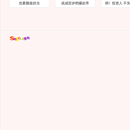
也要颜值担当
或成贺岁档爆款帝
师》投资人 不