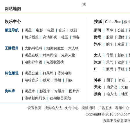
榜
网站地图
娱乐中心
搜狐
|
ChinaRen
|
焦
频道导航
|
明星
|
电影
|
电视
|
音乐
|
戏剧
新闻
|
军事
|
公益
|
|
娱乐播报
|
高清影视
|
社区
|
博客
财经
|
股票
|
理财
|
汽车
|
购车
|
家居
|
王牌栏目
|
大鹏嘚吧嘚
|
潮流实验室
|
大人物
|
明星在线
|
时尚周报
|
先锋人物
女人
|
母婴
|
新娘
|
|
电影评审团
|
电视收视榜
旅游
|
天气
|
健康
|
IT
|
数码
|
手机
|
特色频道
|
明星公益
|
好莱坞
|
香港电影
|
嘻哈音乐
|
独家
|
韩娱
|
日娱
博客
|
圈子
|
邮箱
|
天龙
|
鹿鼎记
|
短信
资料库
|
明星库
|
影视库
|
专题库
|
图片库
搜狗
|
输入法
|
地图
|
滚动新闻列表
|
往期娱首回顾
设置首页
-
搜狗输入法
-
支付中心
-
搜狐招聘
-
广告服务
-
客服中心
Copyright
©
2018 Sohu.com 
搜狐不良信息举