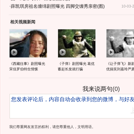
·
薛凯琪房祖名缠绵剧照曝光 四脚交缠秀亲密(图)
10-03-
相关视频新闻
《西藏往事》剧照曝光
《子弹》剧照曝光 葛优
《让子弹飞》新剧
宋佳罗伯特生情愫
蓄起长发就行骗
优搞笑刘嘉玲严
我来说两句
(
0
)
我们尊重网友发言的权利，请您尊重他人，文明用语。