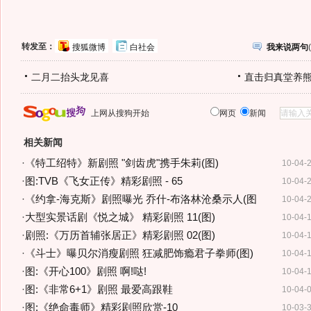
转发至：
搜狐微博
白社会
我来说两句
(
二月二抬头龙见喜
直击归真堂养
上网从搜狗开始
网页
新闻
相关新闻
·
《特工绍特》新剧照 "剑齿虎"携手朱莉(图)
10-04-
·
图:TVB《飞女正传》精彩剧照 - 65
10-04-
·
《约拿-海克斯》剧照曝光 乔什-布洛林沧桑示人(图
10-04-
·
大型实景话剧《悦之城》 精彩剧照 11(图)
10-04-
·
剧照:《万历首辅张居正》精彩剧照 02(图)
10-04-
·
《斗士》曝贝尔消瘦剧照 狂减肥饰瘾君子拳师(图)
10-04-
·
图:《开心100》剧照 啊!哒!
10-04-
·
图:《非常6+1》剧照 最爱高跟鞋
10-04-
·
图:《绝命毒师》精彩剧照欣赏-10
10-03-