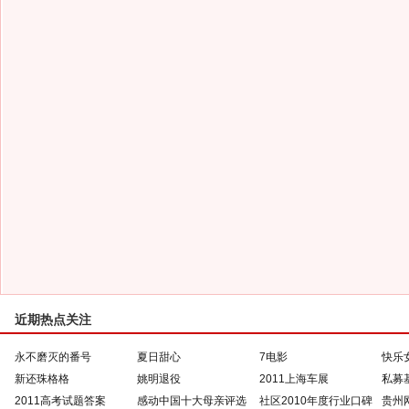
近期热点关注
永不磨灭的番号
夏日甜心
7电影
快乐
新还珠格格
姚明退役
2011上海车展
私募
2011高考试题答案
感动中国十大母亲评选
社区2010年度行业口碑
贵州