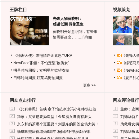
王牌栏目
视频策划
先锋人物黄晓明：
感谢低潮 偶像重生
黄晓明开始意识到，有些事
情需要改变。……
[详细]
《秘密天使》陈翔情迷金素恩YURA
《先锋人
NewFace张俪：不怕定型“物质女”
《综艺马
明星时尚周报：女明星的欲望衣橱
《NewF
日韩时尚周报
好莱坞街拍周报
《夏日甜
更多 >>
网友点击排行
网友评论排行
1
1
《比利林恩》首映 章子怡范冰冰冯小刚捧场红毯
董卿：这两
2
2
独家：买菜也要拗造型！金星携女逛街有派头
刘德华新片
3
3
京东和奶茶哪个更重要？刘强东的回答全场大笑！
为救母女俩
4
4
杨威晒照庆祝结婚8周年 杨阳洋轻抚妈妈孕肚
刘德华扮邋
5
5