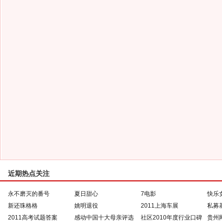
近期热点关注
永不磨灭的番号
夏日甜心
7电影
快乐
新还珠格格
姚明退役
2011上海车展
私募
2011高考试题答案
感动中国十大母亲评选
社区2010年度行业口碑
贵州