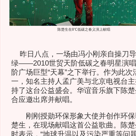
陈楚生在8℃低碳之春义演上献唱
昨日八点，一场由冯小刚亲自操刀导演的
绿——2010世贸天阶低碳之春明星演
阶广场巨型“天幕”之下举行。作为此次
一，知名主持人孟广美与北京电视台主
持了这台公益盛会。华谊音乐旗下陈楚
合应邀出席并献唱。
刚刚授勋环保形象大使并创作环保
楚生，在现场献唱这首公益歌曲。陈楚
时表示，“地球升温以及污染严重等问