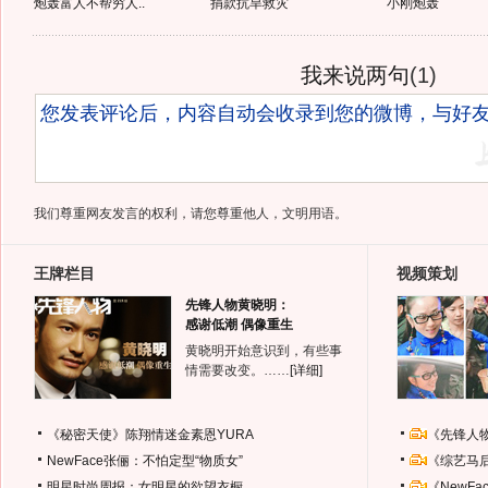
炮轰富人不帮穷人..
捐款抗旱救灾
小刚炮轰
我来说两句
(
1
)
我们尊重网友发言的权利，请您尊重他人，文明用语。
王牌栏目
视频策划
先锋人物黄晓明：
感谢低潮 偶像重生
黄晓明开始意识到，有些事
情需要改变。……
[详细]
《秘密天使》陈翔情迷金素恩YURA
《先锋人
NewFace张俪：不怕定型“物质女”
《综艺马
明星时尚周报：女明星的欲望衣橱
《NewF