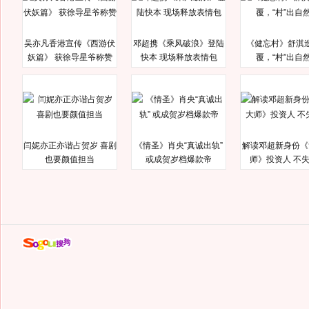
吴亦凡香港宣传《西游伏
邓超携《乘风破浪》登陆
《健忘村》舒淇
妖篇》 获徐导星爷称赞
快本 现场释放表情包
覆，“村”出自
闫妮亦正亦谐占贺岁 喜剧
《情圣》肖央“真诚出轨”
解读邓超新身份《
也要颜值担当
或成贺岁档爆款帝
师》投资人 不