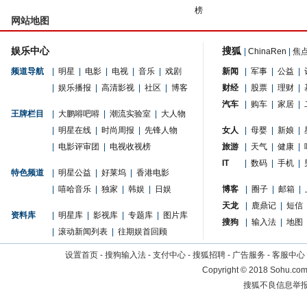
榜
网站地图
娱乐中心
搜狐
|
ChinaRen
|
焦
频道导航
|
明星
|
电影
|
电视
|
音乐
|
戏剧
新闻
|
军事
|
公益
|
|
娱乐播报
|
高清影视
|
社区
|
博客
财经
|
股票
|
理财
|
汽车
|
购车
|
家居
|
王牌栏目
|
大鹏嘚吧嘚
|
潮流实验室
|
大人物
|
明星在线
|
时尚周报
|
先锋人物
女人
|
母婴
|
新娘
|
|
电影评审团
|
电视收视榜
旅游
|
天气
|
健康
|
IT
|
数码
|
手机
|
特色频道
|
明星公益
|
好莱坞
|
香港电影
|
嘻哈音乐
|
独家
|
韩娱
|
日娱
博客
|
圈子
|
邮箱
|
天龙
|
鹿鼎记
|
短信
资料库
|
明星库
|
影视库
|
专题库
|
图片库
搜狗
|
输入法
|
地图
|
滚动新闻列表
|
往期娱首回顾
设置首页
-
搜狗输入法
-
支付中心
-
搜狐招聘
-
广告服务
-
客服中心
Copyright
©
2018 Sohu.com 
搜狐不良信息举