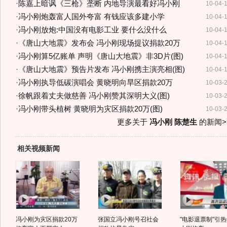
·
陈嘉上暗讽《三枪》垄断 内地导演最看好冯小刚
10-04-
·
冯小刚炮轰富人国外夸富 有钱应该多建小学
10-04-
·
冯小刚放炮:中国没有电影工业 要什么没什么
10-04-
·
《唐山大地震》发布会 冯小刚现场提议捐款20万
10-04-
·
冯小刚算5亿账单 声明《唐山大地震》非3D片(图)
10-04-
·
《唐山大地震》预告片发布 冯小刚携主演亮相(图)
10-04-
·
冯小刚执导低碳演唱会 黄晓明向旱区捐款20万
10-03-
·
徐帆跟着丈夫做慈善 冯小刚赞其深明大义(图)
10-03-
·
冯小刚带头植树 黄晓明为灾区捐款20万(图)
10-03-
更多关于
冯小刚 陈楚生
的新闻>
相关视频新闻
冯小刚为灾区捐款20万
张国立冯小刚号召社会
"电影退票制"引热