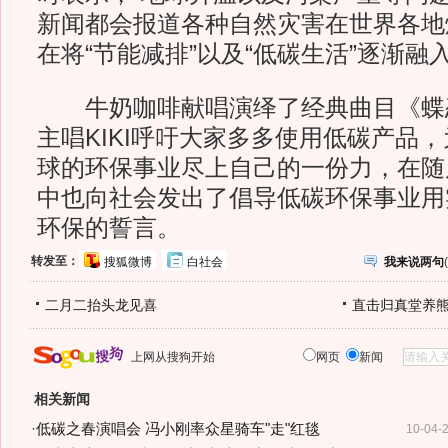
新闻都会报道各种自然灾害在世界各地
在将“节能减排”以及“低碳生活”逐渐
牛奶咖啡献唱演绎了经典曲目《蝶
主唱KIKI呼吁大家多多使用低碳产品
球的环保事业尽上自己的一份力，在随
中也向社会发出了倡导低碳环保事业用
环保的誓言。
转发至：
搜狐微博
白社会
我来说两句
(
二月二抬头龙见喜
直击归真堂养
上网从搜狗开始
网页
新闻
相关新闻
·
低碳之春演唱会 冯小刚率众星骑车"走"红毯
10-04-