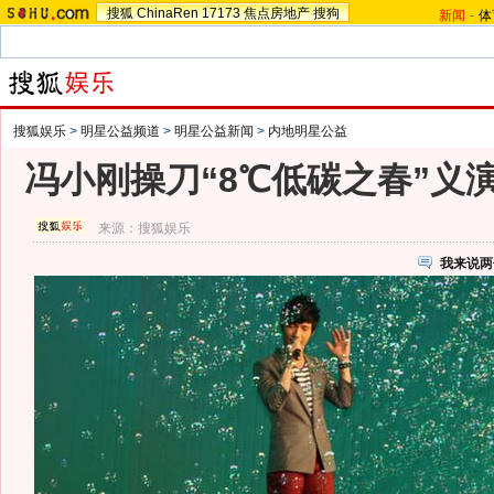
搜狐
ChinaRen
17173
焦点房地产
搜狗
新闻
-
体
搜狐娱乐
>
明星公益频道
>
明星公益新闻
>
内地明星公益
冯小刚操刀“8℃低碳之春”义
来源：
搜狐娱乐
我来说两