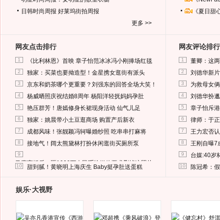
日韩时尚周报
好莱坞街拍周报
《夏日甜
更多 >>
网友点击排行
网友评论排行
1
1
《比利林恩》首映 章子怡范冰冰冯小刚捧场红毯
董卿：这两
2
2
独家：买菜也要拗造型！金星携女逛街有派头
刘德华新片
3
3
京东和奶茶哪个更重要？刘强东的回答全场大笑！
为救母女俩
4
4
杨威晒照庆祝结婚8周年 杨阳洋轻抚妈妈孕肚
刘德华扮邋
5
5
艳压群芳！唐嫣修身长裙现身活动 仙气儿足
章子怡斥港
6
6
独家：姚晨带小土豆逛商场 购置产后新衣
律师：于正
7
7
成都风味！张靓颖冯轲曝婚纱照 吃串串打麻将
王力宏否认
8
8
接地气！阔太熊黛林打扮休闲逛街买厕所泵
王刚自曝7
9
9
台媒:40
马蓉离婚后，砸1000万人民币给媒体要求删掉这照片
10
10
甜到腻！黄晓明上海庆生 Baby挺孕肚送蛋糕
陈冠希：假
娱乐·大视野