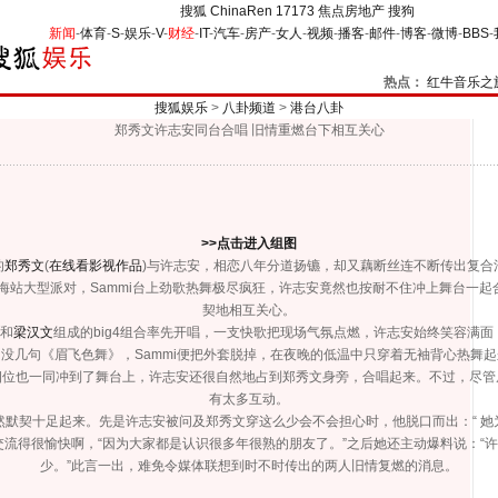
搜狐
ChinaRen
17173
焦点房地产
搜狗
新闻
-
体育
-
S
-
娱乐
-
V
-
财经
-
IT
-
汽车
-
房产
-
女人
-
视频
-
播客
-
邮件
-
博客
-
微博
-
BBS
-
热点：
红牛音乐之
搜狐娱乐
>
八卦频道
>
港台八卦
郑秀文许志安同台合唱 旧情重燃台下相互关心
>>点击进入组图
的
郑秀文
(
在线看影视作品
)
与许志安，相恋八年分道扬镳，却又藕断丝连不断传出复合
旅上海站大型派对，Sammi台上劲歌热舞极尽疯狂，许志安竟然也按耐不住冲上舞台
契地相互关心。
和
梁汉文
组成的big4组合率先开唱，一支快歌把现场气氛点燃，许志安始终笑容满
没几句《眉飞色舞》，Sammi便把外套脱掉，在夜晚的低温中只穿着无袖背心热舞
4四位也一同冲到了舞台上，许志安还很自然地占到郑秀文身旁，合唱起来。不过，尽
有太多互动。
契十足起来。先是许志安被问及郑秀文穿这么少会不会担心时，他脱口而出：“ 她
交流得很愉快啊，“因为大家都是认识很多年很熟的朋友了。”之后她还主动爆料说：“
少。”此言一出，难免令媒体联想到时不时传出的两人旧情复燃的消息。