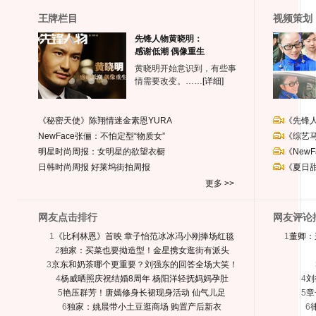
王牌栏目
视频策划
先锋人物黄晓明：
感谢低潮 偶像重生
黄晓明开始意识到，有些事
情需要改变。……
[详细]
《秘密天使》陈翔情迷金素恩YURA
《先锋
NewFace张俪：不怕定型“物质女”
《综艺
明星时尚周报：女明星的欲望衣橱
《New
日韩时尚周报
好莱坞街拍周报
《夏日
更多 >>
网友点击排行
网友评论
1
《比利林恩》首映 章子怡范冰冰冯小刚捧场红毯
1
董卿：
2
独家：买菜也要拗造型！金星携女逛街有派头
3
京东和奶茶哪个更重要？刘强东的回答全场大笑！
4
杨威晒照庆祝结婚8周年 杨阳洋轻抚妈妈孕肚
4
刘
5
艳压群芳！唐嫣修身长裙现身活动 仙气儿足
5
章
6
独家：姚晨带小土豆逛商场 购置产后新衣
6