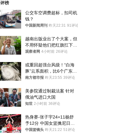
热评榜
公交车空调费超标，扣司机
钱？
中国新闻周刊
昨天22:31
91评论
越南出版业出了个大案，但
不用怀疑他们把红旗扛下去
的决心
观察者网
4小时前
26评论
或重回超强台风级！“白海
豚”云系面积，比6个广东还
大！深圳官方：注意这件事
南方都市报
昨天23:55
39评论
美参院通过制裁法案 针对
俄油气进口大国
知世
2小时前
36评论
热身赛-张子宇24+11杨舒
予12分 中国女篮擒尼日利
亚
中国篮镜头
昨天21:22
51评论