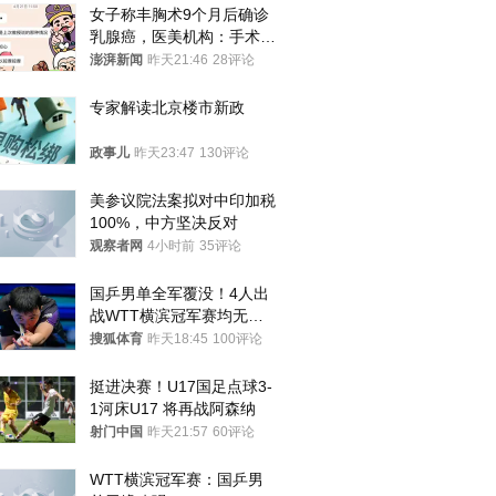
女子称丰胸术9个月后确诊
乳腺癌，医美机构：手术不
可能引发癌症，建议走司法
澎湃新闻
昨天21:46
28评论
途径
专家解读北京楼市新政
政事儿
昨天23:47
130评论
美参议院法案拟对中印加税
100%，中方坚决反对
观察者网
4小时前
35评论
国乒男单全军覆没！4人出
战WTT横滨冠军赛均无缘
八强
搜狐体育
昨天18:45
100评论
挺进决赛！U17国足点球3-
1河床U17 将再战阿森纳
射门中国
昨天21:57
60评论
WTT横滨冠军赛：国乒男