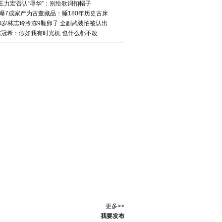
王力宏否认“辱华”：别给歌词扣帽子
曝7成家产为古董藏品：睡180年历史古床
40岁林志玲冷冻9颗卵子 全副武装怕被认出
陈冠希：假如我有时光机 也什么都不改
更多>>
我要发布