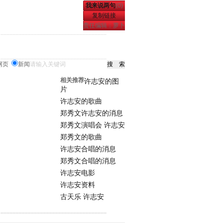
我来说两句
(
0
)
复制链接
责任编辑：萝卜
网页
新闻
相关推荐
许志安的图
片
许志安的歌曲
郑秀文许志安的消息
郑秀文演唱会 许志安
郑秀文的歌曲
许志安合唱的消息
郑秀文合唱的消息
许志安电影
许志安资料
古天乐 许志安