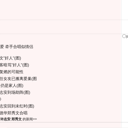
爱 牵手合唱似情侣
"奸人"(图)
暗骂"奸人"(图)
情复燃的可能性
任女友已搬离爱巢(图
仍是家人(图)
志安到场助阵(图)
》
志安回到未红时(图)
刘德华郑秀文合唱
于
许志安 郑秀文
的新闻>>