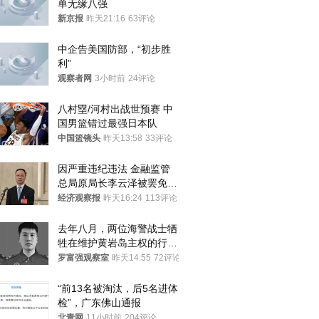
单无缘八强
新京报
昨天21:16
63评论
中企告美国防部，“初步胜
利”
观察者网
3小时前
24评论
八村塁/河村出战世预赛 中
国男篮错过最强日本队
中国篮镜头
昨天13:58
33评论
因严重违纪违法 金融监管
总局原局长李云泽被罢免全
国人大代表
经济观察报
昨天16:24
113评论
去年八月，两位海警战士牺
牲在维护黄岩岛主权的行动
中
罗富强观察室
昨天14:55
72评论
“前13名被淘汰，后5名进体
检”，广东佛山通报
北青网
11小时前
204评论