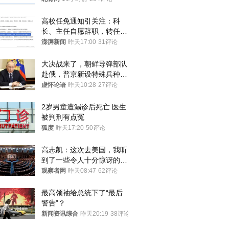
高校任免通知引关注：科
长、主任自愿辞职，转任思
政辅导员
澎湃新闻
昨天17:00
31评论
大决战来了，朝鲜导弹部队
赴俄，普京新设特殊兵种，
76岁老将扛旗
虚怀论语
昨天10:28
27评论
2岁男童遭漏诊后死亡 医生
被判刑有点冤
狐度
昨天17:20
50评论
高志凯：这次去美国，我听
到了一些令人十分惊讶的消
息
观察者网
昨天08:47
62评论
最高领袖给总统下了“最后
警告”？
新闻资讯综合
昨天20:19
38评论