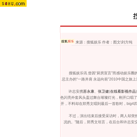
来源：
搜狐娱乐
作者：图文\刘方纯
搜狐娱乐讯 曾因“厨房宣言”而感动娱乐圈
忌主办的“一路并肩 永远向前”2010中国之
许志安携
苏永康
、
张卫健
(
在线看影视作品
)
色闪亮外套风头盖过舞台璀璨灯光，刚开口唱了
开，不料却在郑秀文唱到最后一首歌时，big
不过，演出结束后接受采访时，两人却突然默
况的。”随后，郑秀文坦言，在后台和许志安