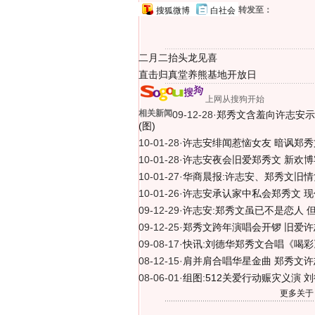
转发至：
搜狐微博
白社会
二月二抬头龙见喜
直击归真堂养熊基地开放日
上网从搜狗开始
相关新闻
09-12-28
·
郑秀文含羞向许志安示
(图)
10-01-28
·
许志安绯闻惹恼女友 暗讽郑秀文
10-01-28
·
许志安夜会旧爱郑秀文 新欢博客
10-01-27
·
华商晨报:许志安、郑秀文旧
10-01-26
·
许志安承认家中私会郑秀文 现
09-12-29
·
许志安:郑秀文虽已不是恋人 但
09-12-25
·
郑秀文跨年演唱会开锣 旧爱许
09-08-17
·
快讯:刘德华郑秀文合唱《喝彩
08-12-15
·
肩并肩合唱华星金曲 郑秀文许
08-06-01
·
组图:512关爱行动赈灾义演 
更多关