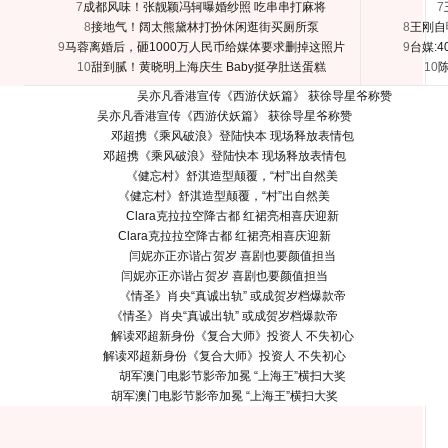
7
成都风味！张靓颖冯轲曝婚纱照 吃串串打麻将
7
8
接地气！阔太熊黛林打扮休闲逛街买厕所泵
8
王刚自
9
马蓉离婚后，砸1000万人民币给媒体要求删掉这照片
9
台媒:
10
甜到腻！黄晓明上海庆生 Baby挺孕肚送蛋糕
10
吴亦凡香港宣传《西游伏妖篇》 获徐导星爷称赞
邓超携《乘风破浪》登陆快本 现场释放表情包
《健忘村》舒淇造型颠覆，“村”出自然美
Clara克拉拉空降古都 红裙亮相喜庆迎新
闫妮亦正亦谐占贺岁 喜剧也要颜值担当
《情圣》肖央“真诚出轨” 或成贺岁档爆款帝
解读邓超新身份《复合大师》投资人 不失初心
胡军澳门电影节影帝加冕 “上海王”横扫大奖