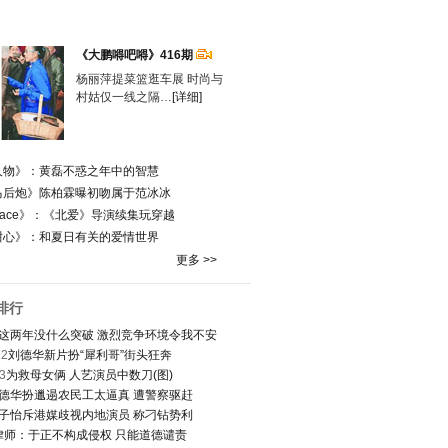
《大鹏嘚吧嘚》416期
杨丽萍提菜篮逛车展 时尚与
村姑仅一线之隔…
[详细]
人物》：黄磊不惑之年中的智慧
马后炮》陈柏霖曝初吻属于范冰冰
Face》：《北爱》导演续集玩穿越
甜心》：和夏日有关的爱情世界
更多 >>
排行
这两年没什么突破 激烈竞争环境令我不安
2
刘德华新片扮“犀利哥”街头狂奔
3
为救母女俩 人艺演员中数刀(图)
德华扮邋遢农民工太逼真 遭警察驱赶
子怡斥港媒歧视内地演员 称刁钻势利
律师：于正不构成侵权 只能道德谴责