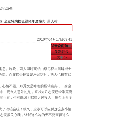
我说两句
旅
金立特约搜狐视频年度盛典
男人帮
2010年04月17日09:41
我来说两句
(
0
)
复制链接
大
中
小
消息。昨晚，两人同时亮相由尊尼获加黑牌威士
一起合唱。而在接受搜狐娱乐采访时，两人也很有默
面，心情不错。郑秀文是昨晚的压轴嘉宾，一身金
起来。更令人意外的是，原以为许志安已经唱完离
管肩并肩，但可能因为唱得太过投入，舞台上并没
为了演唱会练了很久，应该可以应付这么点小情
许志安很关心我，让我这么冷的天不要穿得这么