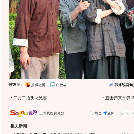
转发至：
搜狐微博
白社会
我来说两句
(
二月二抬头龙见喜
直击归真堂养
上网从搜狗开始
网页
新闻
相关新闻