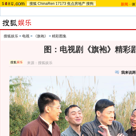
搜狐
ChinaRen
17173
焦点房地产
搜狗
新闻
-
体
搜狐娱乐
>
电视
>
《旗袍》
>
精彩图集
图：电视剧《旗袍》精彩剧照 
来源：
搜狐娱乐
我来说两