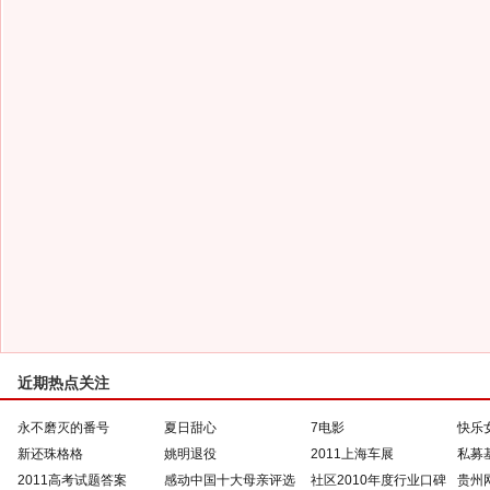
近期热点关注
永不磨灭的番号
夏日甜心
7电影
快乐
新还珠格格
姚明退役
2011上海车展
私募
2011高考试题答案
感动中国十大母亲评选
社区2010年度行业口碑
贵州