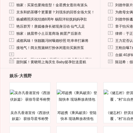
2
2
独家：买菜也要拗造型！金星携女逛街有派头
刘德华新片
3
3
京东和奶茶哪个更重要？刘强东的回答全场大笑！
为救母女俩
4
4
杨威晒照庆祝结婚8周年 杨阳洋轻抚妈妈孕肚
刘德华扮邋
5
5
艳压群芳！唐嫣修身长裙现身活动 仙气儿足
章子怡斥港
6
6
独家：姚晨带小土豆逛商场 购置产后新衣
律师：于正
7
7
成都风味！张靓颖冯轲曝婚纱照 吃串串打麻将
王力宏否认
8
8
接地气！阔太熊黛林打扮休闲逛街买厕所泵
王刚自曝7
9
9
台媒:40
马蓉离婚后，砸1000万人民币给媒体要求删掉这照片
10
10
甜到腻！黄晓明上海庆生 Baby挺孕肚送蛋糕
陈冠希：假
娱乐·大视野
吴亦凡香港宣传《西游伏
邓超携《乘风破浪》登陆
《健忘村》舒淇
妖篇》 获徐导星爷称赞
快本 现场释放表情包
覆，“村”出自