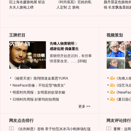
旧上海名媛旗袍展 郁达
《时尚装苑》百姓的私
颜丹晨蓝色旗袍
夫夫人旗袍上榜
人定制 之 旗袍
镜 长发飘逸显妩
王牌栏目
视频策划
先锋人物黄晓明：
感谢低潮 偶像重生
黄晓明开始意识到，有些事
情需要改变。……
[详细]
《秘密天使》陈翔情迷金素恩YURA
《先锋人
NewFace张俪：不怕定型“物质女”
《综艺马
明星时尚周报：女明星的欲望衣橱
《NewF
日韩时尚周报
好莱坞街拍周报
《夏日甜
更多 >>
网友点击排行
网友评论排行
1
1
《比利林恩》首映 章子怡范冰冰冯小刚捧场红毯
董卿：这两