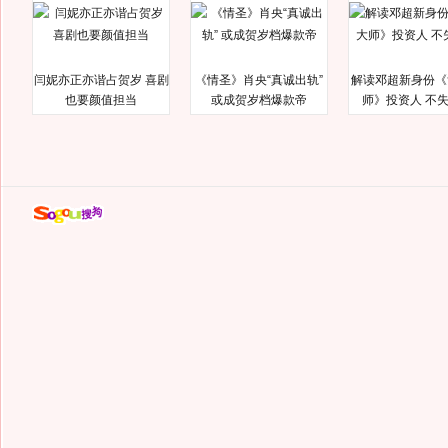
闫妮亦正亦谐占贺岁 喜剧
《情圣》肖央“真诚出轨”
解读邓超新身份《
也要颜值担当
或成贺岁档爆款帝
师》投资人 不