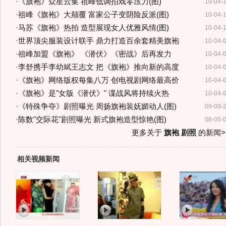
·
《旗袍》众星云集 祖峰低调拍戏零压力(图)
10-04-
·
祖峰《旗袍》大颠覆 富家公子变阴险反派(图)
10-04-
·
马苏《旗袍》热拍 造型展现女人优雅风情(图)
10-04-
·
世界顶尖服装设计联手 鼎力打造百余套精美旗袍
10-04-
·
祖峰加盟《旗袍》 《潜伏》《密战》后再发力
10-04-
·
李舒携手李幼斌王志文 把《旗袍》推向新的高度
10-04-
·
《旗袍》网络版权每集八万 创电视剧网络最高价
10-04-
·
《旗袍》是"女版《潜伏》" 谍战风将持续火热
10-04-
·
《特殊争夺》剧照曝光 周扬旗袍装妩媚动人(图)
09-09-
·
陈数"交际花"剧照曝光 新式旗袍造型惊艳(图)
08-05-
更多关于
旗袍 剧照
的新闻>
相关视频新闻