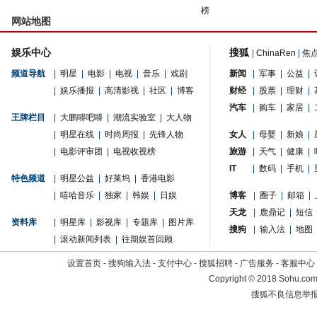
榜
网站地图
娱乐中心
搜狐
|
ChinaRen
|
焦
频道导航
|
明星
|
电影
|
电视
|
音乐
|
戏剧
新闻
|
军事
|
公益
|
|
娱乐播报
|
高清影视
|
社区
|
博客
财经
|
股票
|
理财
|
汽车
|
购车
|
家居
|
王牌栏目
|
大鹏嘚吧嘚
|
潮流实验室
|
大人物
|
明星在线
|
时尚周报
|
先锋人物
女人
|
母婴
|
新娘
|
|
电影评审团
|
电视收视榜
旅游
|
天气
|
健康
|
IT
|
数码
|
手机
|
特色频道
|
明星公益
|
好莱坞
|
香港电影
|
嘻哈音乐
|
独家
|
韩娱
|
日娱
博客
|
圈子
|
邮箱
|
天龙
|
鹿鼎记
|
短信
资料库
|
明星库
|
影视库
|
专题库
|
图片库
搜狗
|
输入法
|
地图
|
滚动新闻列表
|
往期娱首回顾
设置首页
-
搜狗输入法
-
支付中心
-
搜狐招聘
-
广告服务
-
客服中心
Copyright
©
2018 Sohu.com 
搜狐不良信息举