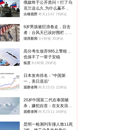
俄媒终于公开质问！打了乌
克兰这么久,为什么赢不了?
答案令人沉默
尖锋视野
昨天13:47
79评论
9岁男孩被巨浪卷走，目击
者：台风天已设好围栏，一
家四口翻入时保安曾喊话劝
澎湃新闻
3小时前
35评论
阻
高分考生放弃985上警校，
也保不了一辈子安稳
狐度
8小时前
29评论
日本发布排名：“中国第
一，美日居后”
观察者网
昨天15:53
22评论
20岁中国富二代在泰国被
杀，嫌犯自首：在女友浴室
看到他
观察者网
昨天23:11
34评论
昆明一检测列车撞人致11死