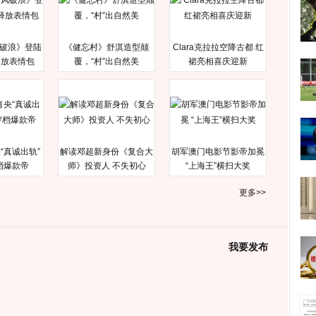
破浪》登陆
《健忘村》舒淇造型颠
Clara克拉拉空降古都 红
释放表情包
覆，“村”出自然美
裙亮相喜庆迎新
“真诚出轨”
解读邓超新身份《复合大
胡军澳门电影节影帝加冕
档爆款帝
师》投资人 不失初心
“上海王”横扫大奖
更多>>
我要发布