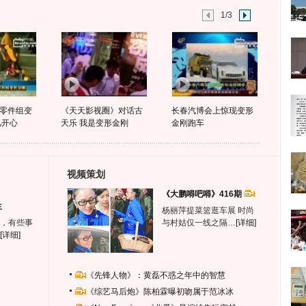
1/3
零件组变
《天天影视圈》对话古
长春汽博会上惊现变形
儿开心
天乐 我是变形金刚
金刚跑车
视频策划
《大鹏嘚吧嘚》416期
生
杨丽萍提菜篮逛车展 时尚
，有些事
与村姑仅一线之隔…
[详细]
[详细]
《先锋人物》：黄磊不惑之年中的智慧
《综艺马后炮》陈柏霖曝初吻属于范冰冰