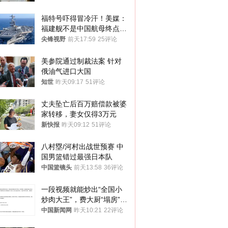
福特号吓得冒冷汗！美媒：
福建舰不是中国航母终点，
而是新起点！
尖锋视野
前天17:59
25评论
美参院通过制裁法案 针对
俄油气进口大国
知世
昨天09:17
51评论
丈夫坠亡后百万赔偿款被婆
家转移，妻女仅得3万元
新快报
昨天09:12
51评论
八村塁/河村出战世预赛 中
国男篮错过最强日本队
中国篮镜头
前天13:58
36评论
一段视频就能炒出“全国小
炒肉大王”，费大厨“塌房”了
吗？
中国新闻网
昨天10:21
22评论