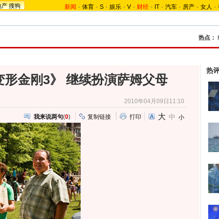
地产
搜狗
新闻
-
体育
-
S
-
娱乐
-
V
-
财经
-
IT
-
汽车
-
房产
-
女人
-
热点：
热
形金刚3》 继续扮演萨姆父母
2010年04月09日11:10
大
中
我来说两句
(
0
)
复制链接
打印
小