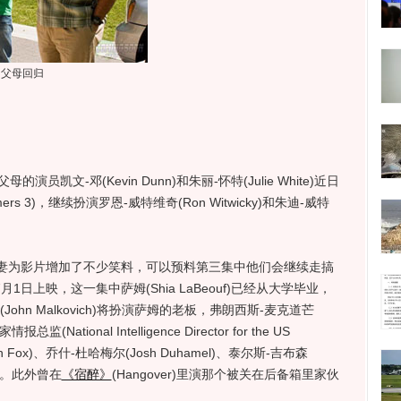
的父母回归
文-邓(Kevin Dunn)和朱丽-怀特(Julie White)近日
rs 3)，继续扮演罗恩-威特维奇(Ron Witwicky)和朱迪-威特
为影片增加了不少笑料，可以预料第三集中他们会继续走搞
1日上映，这一集中萨姆(Shia LaBeouf)已经从大学毕业，
hn Malkovich)将扮演萨姆的老板，弗朗西斯-麦克道芒
监(National Intelligence Director for the US
n Fox)、乔什-杜哈梅尔(Josh Duhamel)、泰尔斯-吉布森
回归。此外曾在
《宿醉》
(Hangover)里演那个被关在后备箱里家伙