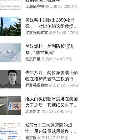
收到美国关税退税
上海证券报
昨天09:10
238评论
美媒帮中国数出2850枚导
弹，一对比伊朗这组数据，
发现出大事了
罗富强观察室
前天14:48
27评论
美媒爆料：美副防长想访
华，“非常执着”
北京日报
昨天08:04
60评论
去年八月，两位海警战士牺
牲在维护黄岩岛主权的行动
中
罗富强观察室
前天14:55
75评论
继大白兔奶糖冰淇淋在美国
火了之后，其糖纸又火了！
海外博主盛赞：平面设计经
红星新闻
前天12:28
40评论
典之作
鲸算π丨三大运营商的烦
恼：用户流量越用越多，收
入却越来越少
新京报
前天17:27
43评论