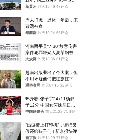
2伤，施工业务外包单位被
罚1.5万元，国铁昆明局被
新黄河
昨天19:46
47评论
罚300万元
周末打虎！退休一年后，宋
致远被查
华商网
昨天10:24
65评论
河南西平县“7·30”故意伤害
案件犯罪嫌疑人夏某钢被抓
获
大众网
昨天18:36
81评论
越南出版业出了个大案，但
不用怀疑他们把红旗扛下去
的决心
观察者网
昨天07:15
32评论
热身赛-张子宇24+11杨舒
予12分 中国女篮擒尼日利
亚
中国篮镜头
前天21:22
71评论
“出游带上打印机”，请把暑
假还给孩子们 | 新京报快评
新京报
昨天14:29
77评论