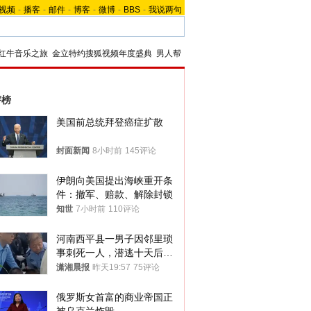
视频
-
播客
-
邮件
-
博客
-
微博
-
BBS
-
我说两句
红牛音乐之旅
金立特约搜狐视频年度盛典
男人帮
评榜
美国前总统拜登癌症扩散
封面新闻
8小时前
145评论
伊朗向美国提出海峡重开条
件：撤军、赔款、解除封锁
知世
7小时前
110评论
河南西平县一男子因邻里琐
事刺死一人，潜逃十天后在
十多公里外一片玉米地里落
潇湘晨报
昨天19:57
75评论
网
俄罗斯女首富的商业帝国正