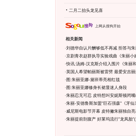
二月二抬头龙见喜
上网从搜狗开始
相关新闻
·
刘德华自认片酬够低不再减 拒答与朱
·
京剧青衣赵群执导实验戏曲《朱丽小
·
快讯:汤姆-汉克斯介绍入围片《朱丽和
·
英国人希望帕丽斯被雷劈 最爱安吉丽
·
图:朱丽亚娜-黛班蒂亮相红毯
·
图:朱丽亚娜修身长裙显迷人身段
·
朱丽忍无可忍 皮特想叫安妮斯顿闭嘴(
·
朱丽-安德鲁斯加盟"巨石强森"《牙仙》
·
威尼斯电影节开幕 皮特撇朱丽独自亮相
·
朱丽提前剖腹产 好莱坞流行"龙凤胎"(