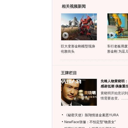
相关视频新闻
巨大变形金刚模型现身
车行老板用废
伦敦街头
形金刚 为逗
王牌栏目
先锋人物黄晓明：
感谢低潮 偶像重
黄晓明开始意识到
情需要改变。……
《秘密天使》陈翔情迷金素恩YURA
NewFace张俪：不怕定型“物质女”