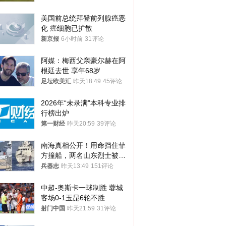
美国前总统拜登前列腺癌恶
化 癌细胞已扩散
新京报
6小时前
31评论
阿媒：梅西父亲豪尔赫在阿
根廷去世 享年68岁
足坛欧美汇
昨天18:49
45评论
2026年“未录满”本科专业排
行榜出炉
第一财经
昨天20:59
39评论
南海真相公开！用命挡住菲
方撞船，两名山东烈士被授
武警最高荣誉
兵器志
昨天13:49
151评论
中超-奥斯卡一球制胜 蓉城
客场0-1玉昆6轮不胜
射门中国
昨天21:59
31评论