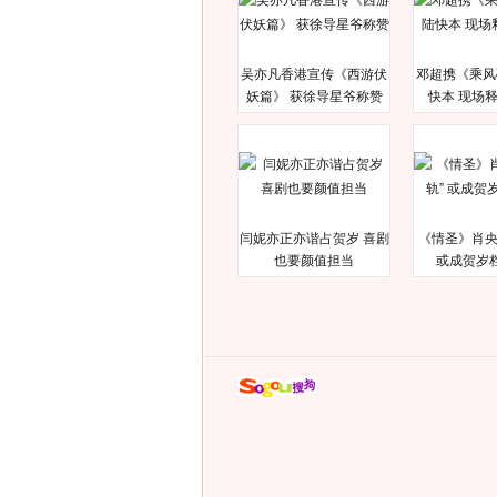
吴亦凡香港宣传《西游伏
邓超携《乘风
妖篇》 获徐导星爷称赞
快本 现场
闫妮亦正亦谐占贺岁 喜剧
《情圣》肖央
也要颜值担当
或成贺岁