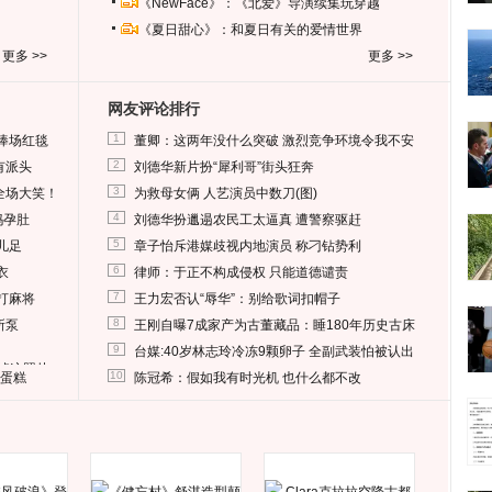
《NewFace》：《北爱》导演续集玩穿越
《夏日甜心》：和夏日有关的爱情世界
更多 >>
更多 >>
网友评论排行
1
捧场红毯
董卿：这两年没什么突破 激烈竞争环境令我不安
2
有派头
刘德华新片扮“犀利哥”街头狂奔
3
全场大笑！
为救母女俩 人艺演员中数刀(图)
4
妈孕肚
刘德华扮邋遢农民工太逼真 遭警察驱赶
5
儿足
章子怡斥港媒歧视内地演员 称刁钻势利
6
衣
律师：于正不构成侵权 只能道德谴责
7
打麻将
王力宏否认“辱华”：别给歌词扣帽子
8
所泵
王刚自曝7成家产为古董藏品：睡180年历史古床
9
台媒:40岁林志玲冷冻9颗卵子 全副武装怕被认出
删掉这照片
10
送蛋糕
陈冠希：假如我有时光机 也什么都不改