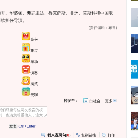
哥、华盛顿、弗罗里达、得克萨斯、非洲、莫斯科和中国取
)会继续担任导演。
(责任编辑：布鲁)
高兴
难过
感动
愤怒
搞笑
无聊
转发至：
白社会
更多
开
心
人
网
人
豆
网
瓣
爱
分
[Ctrl+Enter]
享
我来说两句
(
0
)
复制链接
打印