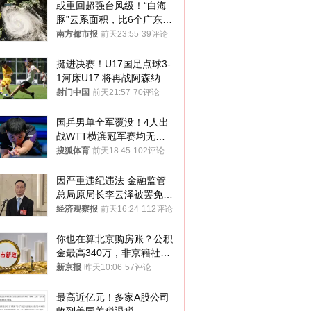
或重回超强台风级！“白海
豚”云系面积，比6个广东还
大！深圳官方：注意这件事
南方都市报
前天23:55
39评论
挺进决赛！U17国足点球3-
1河床U17 将再战阿森纳
射门中国
前天21:57
70评论
国乒男单全军覆没！4人出
战WTT横滨冠军赛均无缘
八强
搜狐体育
前天18:45
102评论
因严重违纪违法 金融监管
总局原局长李云泽被罢免全
国人大代表
经济观察报
前天16:24
112评论
你也在算北京购房账？公积
金最高340万，非京籍社保
1年
新京报
昨天10:06
57评论
最高近亿元！多家A股公司