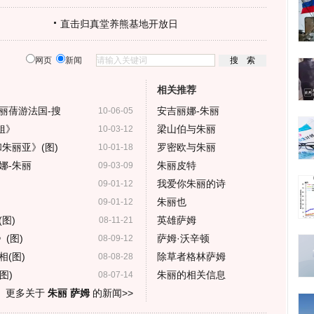
直击归真堂养熊基地开放日
网页
新闻
相关推荐
丽蒨游法国-搜
安吉丽娜-朱丽
10-06-05
姐》
梁山伯与朱丽
10-03-12
朱丽亚》(图)
罗密欧与朱丽
10-01-18
娜-朱丽
朱丽皮特
09-03-09
我爱你朱丽的诗
09-01-12
朱丽也
09-01-12
图)
英雄萨姆
08-11-21
(图)
萨姆·沃辛顿
08-09-12
(图)
除草者格林萨姆
08-08-28
图)
朱丽的相关信息
08-07-14
更多关于
朱丽 萨姆
的新闻>>