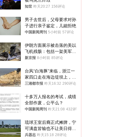
被乌克兰炸毁
知世
昨天20:27
156评论
男子去世后，父母要求对孙
子进行亲子鉴定，儿媳拒绝
中国新闻周刊
5小时前
57评论
伊朗方面展示被击落的美以
飞机残骸：包括一架美军F-
15战斗机残骸以及多架无人
新京报
8小时前
85评论
机等
台风“白海豚”来临，浙江一
家四口走在海边堤坝上，其
中9岁男孩被巨浪卷入海
三湘都市报
昨天16:32
290评论
中，搜救仍在进行
十多万人报名的考试，成绩
全部作废，公平么？
中国新闻周刊
昨天21:08
432评论
琉球王室后裔正式摊牌，宁
可满盘皆输也不让美日得
逞，中国成关键
兵器志
昨天15:18
28评论