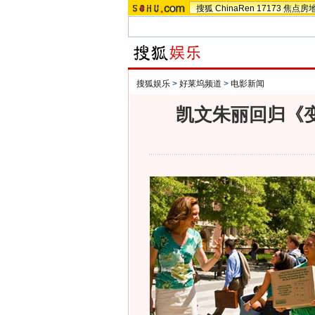
搜狐
ChinaRen
17173
焦点房
搜狐娱乐
>
好莱坞频道
>
电影新闻
凯文朱丽回归《变