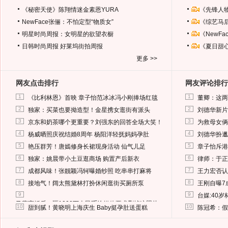
《秘密天使》陈翔情迷金素恩YURA
《先锋人
NewFace张俪：不怕定型“物质女”
《综艺马
明星时尚周报：女明星的欲望衣橱
《NewF
日韩时尚周报
好莱坞街拍周报
《夏日甜
更多 >>
网友点击排行
网友评论排行
1
1
《比利林恩》首映 章子怡范冰冰冯小刚捧场红毯
董卿：这两
2
2
独家：买菜也要拗造型！金星携女逛街有派头
刘德华新片
3
3
京东和奶茶哪个更重要？刘强东的回答全场大笑！
为救母女俩
4
4
杨威晒照庆祝结婚8周年 杨阳洋轻抚妈妈孕肚
刘德华扮邋
5
5
艳压群芳！唐嫣修身长裙现身活动 仙气儿足
章子怡斥港
6
6
独家：姚晨带小土豆逛商场 购置产后新衣
律师：于正
7
7
成都风味！张靓颖冯轲曝婚纱照 吃串串打麻将
王力宏否认
8
8
接地气！阔太熊黛林打扮休闲逛街买厕所泵
王刚自曝7
9
9
台媒:40
马蓉离婚后，砸1000万人民币给媒体要求删掉这照片
10
10
甜到腻！黄晓明上海庆生 Baby挺孕肚送蛋糕
陈冠希：假