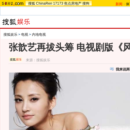
搜狐
ChinaRen
17173
焦点房地产
搜狗
新闻
-
体
搜狐娱乐
>
电视
>
内地电视
张歆艺再拔头筹 电视剧版《
来源：
搜狐娱乐
我来说两