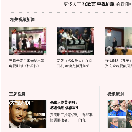
更多关于
张歆艺 电视剧版
的新闻>
相关视频新闻
王珞丹牵手李光洁出演
新版《拯救爱人》在京
电视剧版《孔子
电视剧版《杜拉拉》
开机 董璇光脚秀舞艺
仪式 全程视频回
王牌栏目
视频策划
先锋人物黄晓明：
感谢低潮 偶像重生
黄晓明开始意识到，有些事
情需要改变。……
[详细]