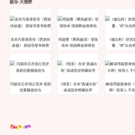
娱乐·大视野
吴亦凡香港宣传《西游伏
邓超携《乘风破浪》登陆
《健忘村》舒淇
妖篇》 获徐导星爷称赞
快本 现场释放表情包
覆，“村”出自
闫妮亦正亦谐占贺岁 喜剧
《情圣》肖央“真诚出轨”
解读邓超新身份《
也要颜值担当
或成贺岁档爆款帝
师》投资人 不