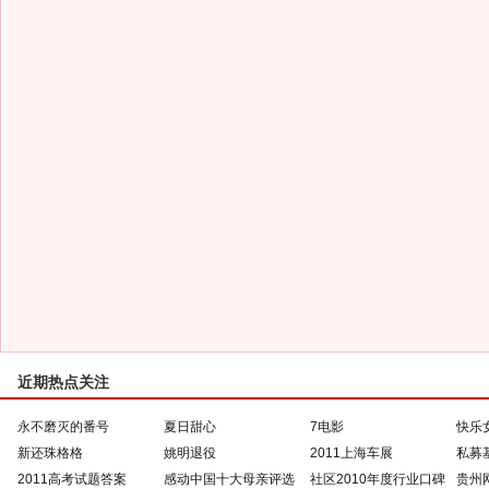
近期热点关注
永不磨灭的番号
夏日甜心
7电影
快乐
新还珠格格
姚明退役
2011上海车展
私募
2011高考试题答案
感动中国十大母亲评选
社区2010年度行业口碑
贵州