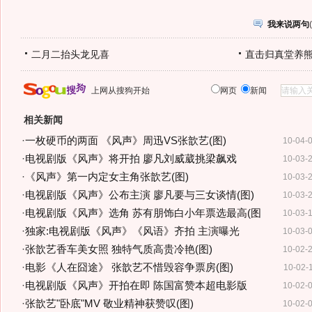
我来说两句
(
二月二抬头龙见喜
直击归真堂养
上网从搜狗开始
网页
新闻
相关新闻
·
一枚硬币的两面 《风声》周迅VS张歆艺(图)
10-04-
·
电视剧版《风声》将开拍 廖凡刘威葳挑梁飙戏
10-03-
·
《风声》第一内定女主角张歆艺(图)
10-03-
·
电视剧版《风声》公布主演 廖凡要与三女谈情(图)
10-03-
·
电视剧版《风声》选角 苏有朋饰白小年票选最高(图
10-03-
·
独家:电视剧版《风声》《风语》齐拍 主演曝光
10-03-
·
张歆艺香车美女照 独特气质高贵冷艳(图)
10-02-
·
电影《人在囧途》 张歆艺不惜毁容争票房(图)
10-02-
·
电视剧版《风声》开拍在即 陈国富赞本超电影版
10-02-
·
张歆艺"卧底"MV 敬业精神获赞叹(图)
10-02-