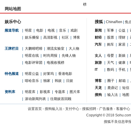
榜
网站地图
娱乐中心
搜狐
|
ChinaRen
|
焦
频道导航
|
明星
|
电影
|
电视
|
音乐
|
戏剧
新闻
|
军事
|
公益
|
|
娱乐播报
|
高清影视
|
社区
|
博客
财经
|
股票
|
理财
|
汽车
|
购车
|
家居
|
王牌栏目
|
大鹏嘚吧嘚
|
潮流实验室
|
大人物
|
明星在线
|
时尚周报
|
先锋人物
女人
|
母婴
|
新娘
|
|
电影评审团
|
电视收视榜
旅游
|
天气
|
健康
|
IT
|
数码
|
手机
|
特色频道
|
明星公益
|
好莱坞
|
香港电影
|
嘻哈音乐
|
独家
|
韩娱
|
日娱
博客
|
圈子
|
邮箱
|
天龙
|
鹿鼎记
|
短信
资料库
|
明星库
|
影视库
|
专题库
|
图片库
搜狗
|
输入法
|
地图
|
滚动新闻列表
|
往期娱首回顾
设置首页
-
搜狗输入法
-
支付中心
-
搜狐招聘
-
广告服务
-
客服中心
Copyright
©
2018 Sohu.com 
搜狐不良信息举