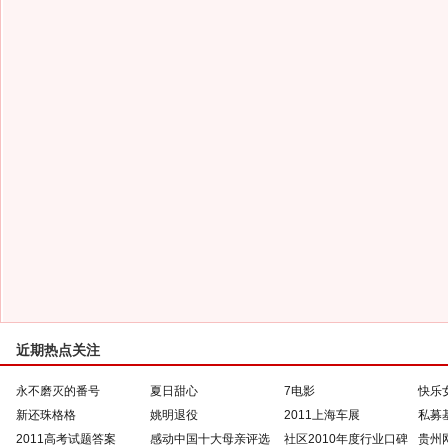
近期热点关注
永不磨灭的番号
夏日甜心
7电影
快乐
新还珠格格
姚明退役
2011上海车展
私募
2011高考试题答案
感动中国十大母亲评选
社区2010年度行业口碑
贵州