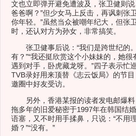
文也立即弹开避免遭波及，张卫健则说
爸爸啊？”但少女马上反击，再讽刺张卫
你年轻。”虽然当众被嘲年纪大，但张
时，还认对方为孙女，非常搞笑。
张卫健事后说：“我们是跨世纪的。”
有？”“我还挺欣赏这个小妹妹的，她很
遇到对手，卧虎藏龙呀。”四子表示忙
TVB录好用来顶替《志云饭局》的节
邀圈中好友受访。
另外，香港某报的读者发电邮爆料
拖多年的旧爱秘密于1997年在韩国结
语塞，又不时用手揉鼻，只说：“不用理
婚？”“没有。”