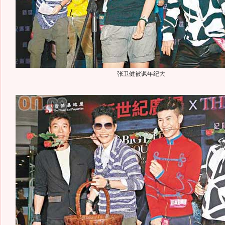
张卫健被讽年纪大