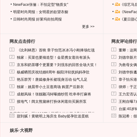
NewFace张俪：不怕定型“物质女”
《综艺马
明星时尚周报：女明星的欲望衣橱
《NewF
日韩时尚周报
好莱坞街拍周报
《夏日甜
更多 >>
网友点击排行
网友评论排行
1
1
《比利林恩》首映 章子怡范冰冰冯小刚捧场红毯
董卿：这两
2
2
独家：买菜也要拗造型！金星携女逛街有派头
刘德华新片
3
3
京东和奶茶哪个更重要？刘强东的回答全场大笑！
为救母女俩
4
4
杨威晒照庆祝结婚8周年 杨阳洋轻抚妈妈孕肚
刘德华扮邋
5
5
艳压群芳！唐嫣修身长裙现身活动 仙气儿足
章子怡斥港
6
6
独家：姚晨带小土豆逛商场 购置产后新衣
律师：于正
7
7
成都风味！张靓颖冯轲曝婚纱照 吃串串打麻将
王力宏否认
8
8
接地气！阔太熊黛林打扮休闲逛街买厕所泵
王刚自曝7
9
9
台媒:40
马蓉离婚后，砸1000万人民币给媒体要求删掉这照片
10
10
甜到腻！黄晓明上海庆生 Baby挺孕肚送蛋糕
陈冠希：假
娱乐·大视野