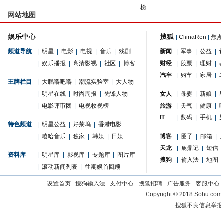
榜
网站地图
娱乐中心
搜狐
|
ChinaRen
|
焦
频道导航
|
明星
|
电影
|
电视
|
音乐
|
戏剧
新闻
|
军事
|
公益
|
|
娱乐播报
|
高清影视
|
社区
|
博客
财经
|
股票
|
理财
|
汽车
|
购车
|
家居
|
王牌栏目
|
大鹏嘚吧嘚
|
潮流实验室
|
大人物
|
明星在线
|
时尚周报
|
先锋人物
女人
|
母婴
|
新娘
|
|
电影评审团
|
电视收视榜
旅游
|
天气
|
健康
|
IT
|
数码
|
手机
|
特色频道
|
明星公益
|
好莱坞
|
香港电影
|
嘻哈音乐
|
独家
|
韩娱
|
日娱
博客
|
圈子
|
邮箱
|
天龙
|
鹿鼎记
|
短信
资料库
|
明星库
|
影视库
|
专题库
|
图片库
搜狗
|
输入法
|
地图
|
滚动新闻列表
|
往期娱首回顾
设置首页
-
搜狗输入法
-
支付中心
-
搜狐招聘
-
广告服务
-
客服中心
Copyright
©
2018 Sohu.com 
搜狐不良信息举