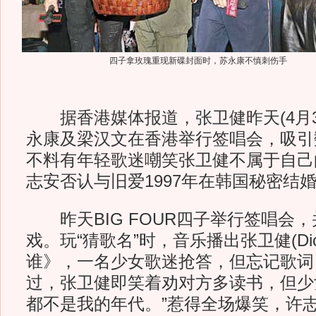
四子拿玫瑰重现新碟封面时，苏永康不慎刺伤手
据香港媒体报道，张卫健昨天(4月3
永康及梁汉文在香港举行签唱会，吸引
不料有年轻歌迷嘲笑张卫健不属于自己
志安否认与旧爱1997年在韩国秘密结
昨天BIG FOUR四子举行签唱会
戏。玩“猜歌名”时，音乐播出张卫健(Di
谁》，一名少女歌迷抢答，但忘记歌词，
过，张卫健即笑着劝对方多读书，但少
都不是我的年代。”惹得全场爆笑，许