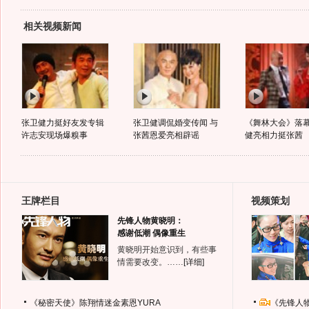
相关视频新闻
张卫健力挺好友发专辑
张卫健调侃婚变传闻 与
《舞林大会》落幕
许志安现场爆糗事
张茜恩爱亮相辟谣
健亮相力挺张茜
王牌栏目
视频策划
先锋人物黄晓明：
感谢低潮 偶像重生
黄晓明开始意识到，有些事
情需要改变。……
[详细]
《秘密天使》陈翔情迷金素恩YURA
《先锋人