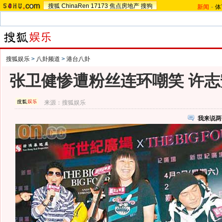
搜狐
ChinaRen
17173
焦点房地产
搜狗
新闻
-
体
搜狐娱乐
>
八卦频道
>
港台八卦
张卫健惨遭粉丝连环嘲笑 许志
来源：
搜狐娱乐
我来说两