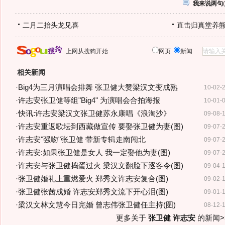
我来说两句
(
二月二抬头龙见喜
直击归真堂养
上网从搜狗开始
网页
新闻
相关新闻
·
Big4为三月演唱会排舞 张卫健大赞梁汉文变成熟
10-02-
·
许志安张卫健等组"Big4" 为演唱会合拍海报
10-01-
·
快讯:许志安梁汉文张卫健苏永康唱《浪淘沙》
09-08-
·
许志安重返歌坛到西藏做宣传 要娶张卫健为妻(图)
09-07-
·
许志安"强吻"张卫健 带新专辑走南闯北
09-07-
·
许志安:如果张卫健是女人 我一定娶他为妻(图)
09-07-
·
许志安与张卫健捣蛋过火 梁汉文翻脸下逐客令(图)
09-04-
·
张卫健婚礼上重燃爱火 郑秀文许志安复合(图)
09-02-
·
张卫健张茜成婚 许志安郑秀文流下开心泪(图)
09-01-
·
梁汉文林文慧今日完婚 曾志伟张卫健任主持(图)
08-12-
更多关于
张卫健 许志安
的新闻>