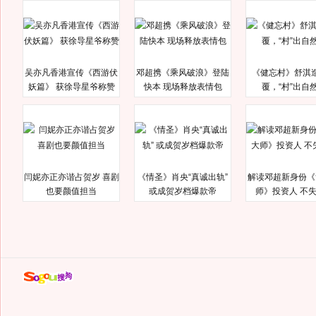
吴亦凡香港宣传《西游伏
邓超携《乘风破浪》登陆
《健忘村》舒淇
妖篇》 获徐导星爷称赞
快本 现场释放表情包
覆，“村”出自
闫妮亦正亦谐占贺岁 喜剧
《情圣》肖央“真诚出轨”
解读邓超新身份《
也要颜值担当
或成贺岁档爆款帝
师》投资人 不