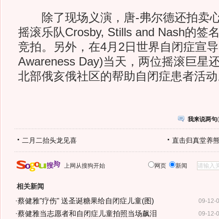
除了现场义演，唐-弗尔德还拍卖心
摇滚乐队Crosby, Stills and Na
竞拍。另外，在4月2日世界自闭症宣导日(Wo
Awareness Day)当天，两位摇滚
北部俄亥俄社区的帮助自闭症患者活动
我来说两句
(
二月二抬头龙见喜
直击归真堂养
上网从搜狗开始
网页
新闻
相关新闻
·
蔡健雅"疗伤" 送圣诞糖果给自闭症儿童(图)
09-12-
·
蔡健雅当志愿者和自闭症儿童拍照当场飙泪
09-12-