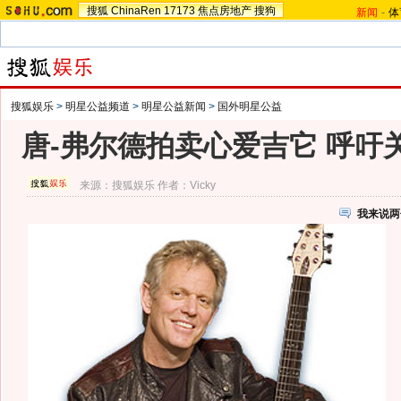
搜狐
ChinaRen
17173
焦点房地产
搜狗
新闻
-
体
搜狐娱乐
>
明星公益频道
>
明星公益新闻
>
国外明星公益
唐-弗尔德拍卖心爱吉它 呼吁
来源：
搜狐娱乐
作者：Vicky
我来说两