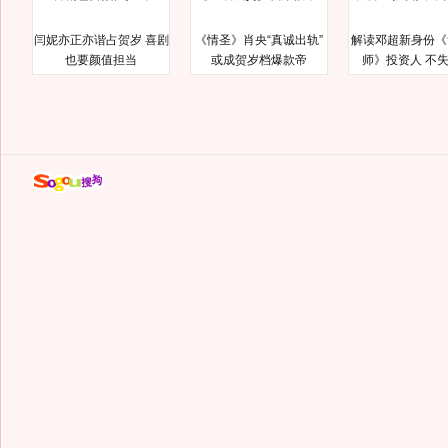
闫妮亦正亦谐占贺岁 喜剧
《情圣》肖央“真诚出轨”
解读邓超新身份《
也要颜值担当
或成贺岁档爆款帝
师》投资人 不