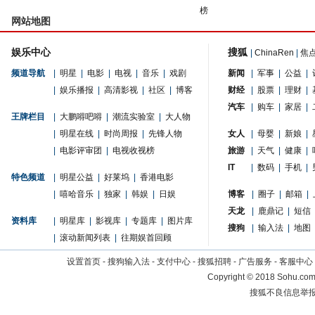
榜
网站地图
娱乐中心
搜狐
|
ChinaRen
|
焦
频道导航
|
明星
|
电影
|
电视
|
音乐
|
戏剧
新闻
|
军事
|
公益
|
|
娱乐播报
|
高清影视
|
社区
|
博客
财经
|
股票
|
理财
|
汽车
|
购车
|
家居
|
王牌栏目
|
大鹏嘚吧嘚
|
潮流实验室
|
大人物
|
明星在线
|
时尚周报
|
先锋人物
女人
|
母婴
|
新娘
|
|
电影评审团
|
电视收视榜
旅游
|
天气
|
健康
|
IT
|
数码
|
手机
|
特色频道
|
明星公益
|
好莱坞
|
香港电影
|
嘻哈音乐
|
独家
|
韩娱
|
日娱
博客
|
圈子
|
邮箱
|
天龙
|
鹿鼎记
|
短信
资料库
|
明星库
|
影视库
|
专题库
|
图片库
搜狗
|
输入法
|
地图
|
滚动新闻列表
|
往期娱首回顾
设置首页
-
搜狗输入法
-
支付中心
-
搜狐招聘
-
广告服务
-
客服中心
Copyright
©
2018 Sohu.com 
搜狐不良信息举