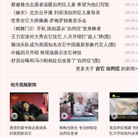
·
蔡健雅当志愿者温暖自闭症儿童 希望为他们写歌
09-12-
·
《嫁衣》北京台开播 刘蓓演自闭症儿童母亲
09-11-
·
世界吉它大师佩佩-罗梅罗独奏音乐会
09-09-
·
《精舞门2》开机 陈柏霖从"自闭症"变身舞者
09-08-
·
王力宏派对大秀吉它技艺 八月开唱打"超人"牌(图)
09-07-
·
脑浊乐队成为美国知名吉它中国最新形象代言人(图)
09-07-
·
许巍四月开唱 将现场展示吉它神技
09-02-
·
舒淇自曝和冯小刚相处后改善了"自闭症"(图)
08-12-
更多关于
吉它 自闭症
的新闻>
相关视频新闻
庾澄庆新专辑走摇滚风
狗狗当医生 专治抑郁症
英自闭症画家 凭
封面照扮吉它
自闭症患者
忆力手绘纽约全