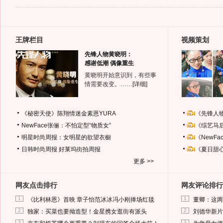
王牌栏目
视频策划
先锋人物黄晓明：
感谢低潮 偶像重生
黄晓明开始意识到，有些事
情需要改变。……
[详细]
《秘密天使》陈翔情迷金素恩YURA
《先锋人
NewFace张俪：不怕定型“物质女”
《综艺马
明星时尚周报：女明星的欲望衣橱
《NewF
日韩时尚周报
好莱坞街拍周报
《夏日甜
更多 >>
网友点击排行
网友评论排行
1
1
《比利林恩》首映 章子怡范冰冰冯小刚捧场红毯
董卿：这两
2
2
独家：买菜也要拗造型！金星携女逛街有派头
刘德华新片
3
3