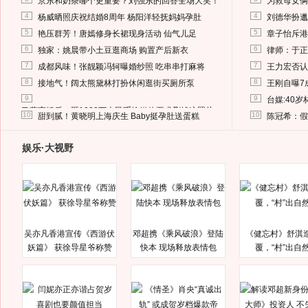
京东和奶茶哪个更重要？刘强东的回答全场大笑！
为救母女俩
4
4
杨威晒照庆祝结婚8周年 杨阳洋轻抚妈妈孕肚
刘德华扮邋
5
5
艳压群芳！唐嫣修身长裙现身活动 仙气儿足
章子怡斥港
6
6
独家：姚晨带小土豆逛商场 购置产后新衣
律师：于正
7
7
成都风味！张靓颖冯轲曝婚纱照 吃串串打麻将
王力宏否认
8
8
接地气！阔太熊黛林打扮休闲逛街买厕所泵
王刚自曝7
9
9
台媒:40
马蓉离婚后，砸1000万人民币给媒体要求删掉这照片
10
10
甜到腻！黄晓明上海庆生 Baby挺孕肚送蛋糕
陈冠希：假
娱乐·大视野
吴亦凡香港宣传《西游伏
邓超携《乘风破浪》登陆
《健忘村》舒淇
妖篇》 获徐导星爷称赞
快本 现场释放表情包
覆，“村”出自