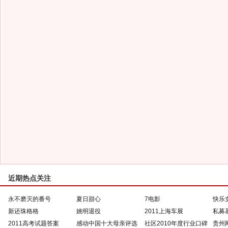
近期热点关注
永不磨灭的番号
夏日甜心
7电影
快乐
新还珠格格
姚明退役
2011上海车展
私募
2011高考试题答案
感动中国十大母亲评选
社区2010年度行业口碑
贵州