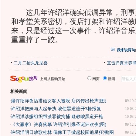
这几年许绍洋确实低调异常，刑事
和孝堂关系密切，夜店打架和许绍洋教
来，只是经过这一次事件，许绍洋音乐
重重摔了一跤。
我来说两句
二月二抬头龙见喜
直击归真堂养
上网从搜狗开始
网页
新闻
相关新闻
·
爆许绍洋夜店搭讪女客人被殴 店内传出枪声(图)
09-10-
·
许绍洋把妹与人起争执 唆使黑道连开3枪报复
10-03-
·
许绍洋涉嫌组织帮派罪被拘捕 疑教唆黑道开枪
10-03-
·
《大赢家》决赛落幕 许绍洋引爆圣诞狂欢夜(图)
09-12-
·
许绍洋明日放歌桂林 偶像王子掀起校园追星狂潮(图
09-12-