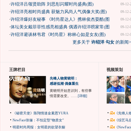
·
许绍洋吕颂贤助阵 刘思彤闪耀时尚盛典(图)
09-12-
·
许绍洋亮相时尚盛典 获魅力风尚人气偶像大奖(图)
09-12-
·
许绍洋爆好友秘事 《时尚星达人》携林俊杰耍酷(图
09-12-
·
体坛美女戴菲菲性感亮相盛典 偶遇许绍洋唠家常(图
09-12-
·
许绍洋避谈林韦君《时尚星》称林心如是女友(图)
09-12-
更多关于
许绍洋 勾女
的新闻>
王牌栏目
视频策划
先锋人物黄晓明：
感谢低潮 偶像重生
黄晓明开始意识到，有些事
情需要改变。……
[详细]
《秘密天使》陈翔情迷金素恩YURA
《先锋人
NewFace张俪：不怕定型“物质女”
《综艺马
明星时尚周报：女明星的欲望衣橱
《NewF