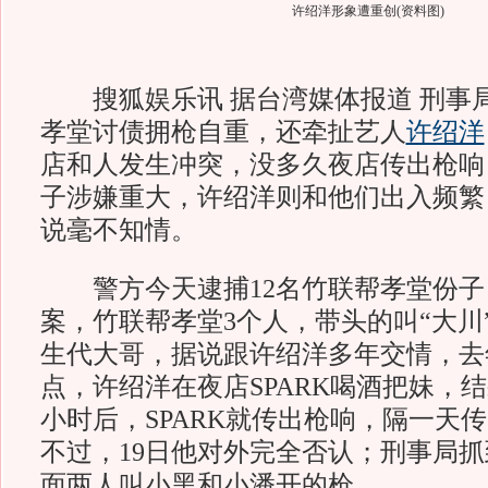
许绍洋形象遭重创(资料图)
搜狐娱乐讯 据台湾媒体报道 刑事局
孝堂讨债拥枪自重，还牵扯艺人
许绍洋
店和人发生冲突，没多久夜店传出枪响
子涉嫌重大，许绍洋则和他们出入频繁
说毫不知情。
警方今天逮捕12名竹联帮孝堂份子
案，竹联帮孝堂3个人，带头的叫“大川
生代大哥，据说跟许绍洋多年交情，去年
点，许绍洋在夜店SPARK喝酒把妹，
小时后，SPARK就传出枪响，隔一天
不过，19日他对外完全否认；刑事局
面两人叫小黑和小潘开的枪。