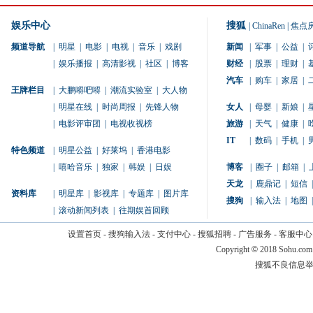
娱乐中心
搜狐
|
ChinaRen
|
焦点
频道导航
|
明星
|
电影
|
电视
|
音乐
|
戏剧
新闻
|
军事
|
公益
|
|
娱乐播报
|
高清影视
|
社区
|
博客
财经
|
股票
|
理财
|
汽车
|
购车
|
家居
|
王牌栏目
|
大鹏嘚吧嘚
|
潮流实验室
|
大人物
|
明星在线
|
时尚周报
|
先锋人物
女人
|
母婴
|
新娘
|
|
电影评审团
|
电视收视榜
旅游
|
天气
|
健康
|
IT
|
数码
|
手机
|
特色频道
|
明星公益
|
好莱坞
|
香港电影
|
嘻哈音乐
|
独家
|
韩娱
|
日娱
博客
|
圈子
|
邮箱
|
天龙
|
鹿鼎记
|
短信
|
资料库
|
明星库
|
影视库
|
专题库
|
图片库
搜狗
|
输入法
|
地图
|
|
滚动新闻列表
|
往期娱首回顾
设置首页
-
搜狗输入法
-
支付中心
-
搜狐招聘
-
广告服务
-
客服中心
Copyright
©
2018 Sohu.com
搜狐不良信息