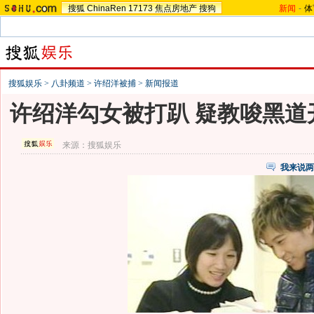
搜狐
ChinaRen
17173
焦点房地产
搜狗
新闻
-
体
搜狐娱乐
>
八卦频道
>
许绍洋被捕
>
新闻报道
许绍洋勾女被打趴 疑教唆黑道
来源：
搜狐娱乐
我来说两