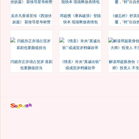
吴亦凡香港宣传《西游伏
邓超携《乘风破浪》登陆
《健忘村》舒淇
妖篇》 获徐导星爷称赞
快本 现场释放表情包
覆，“村”出自
闫妮亦正亦谐占贺岁 喜剧
《情圣》肖央“真诚出轨”
解读邓超新身份《
也要颜值担当
或成贺岁档爆款帝
师》投资人 不