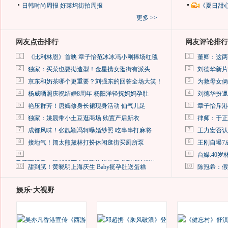
日韩时尚周报
好莱坞街拍周报
《夏日甜
更多 >>
网友点击排行
网友评论排行
1
1
《比利林恩》首映 章子怡范冰冰冯小刚捧场红毯
董卿：这两
2
2
独家：买菜也要拗造型！金星携女逛街有派头
刘德华新片
3
3
京东和奶茶哪个更重要？刘强东的回答全场大笑！
为救母女俩
4
4
杨威晒照庆祝结婚8周年 杨阳洋轻抚妈妈孕肚
刘德华扮邋
5
5
艳压群芳！唐嫣修身长裙现身活动 仙气儿足
章子怡斥港
6
6
独家：姚晨带小土豆逛商场 购置产后新衣
律师：于正
7
7
成都风味！张靓颖冯轲曝婚纱照 吃串串打麻将
王力宏否认
8
8
接地气！阔太熊黛林打扮休闲逛街买厕所泵
王刚自曝7
9
9
台媒:40
马蓉离婚后，砸1000万人民币给媒体要求删掉这照片
10
10
甜到腻！黄晓明上海庆生 Baby挺孕肚送蛋糕
陈冠希：假
娱乐·大视野