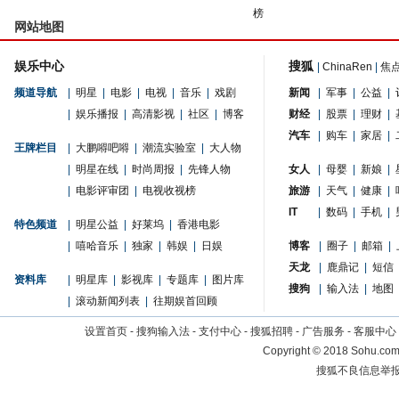
榜
网站地图
娱乐中心
搜狐
|
ChinaRen
|
焦
频道导航
|
明星
|
电影
|
电视
|
音乐
|
戏剧
新闻
|
军事
|
公益
|
|
娱乐播报
|
高清影视
|
社区
|
博客
财经
|
股票
|
理财
|
汽车
|
购车
|
家居
|
王牌栏目
|
大鹏嘚吧嘚
|
潮流实验室
|
大人物
|
明星在线
|
时尚周报
|
先锋人物
女人
|
母婴
|
新娘
|
|
电影评审团
|
电视收视榜
旅游
|
天气
|
健康
|
IT
|
数码
|
手机
|
特色频道
|
明星公益
|
好莱坞
|
香港电影
|
嘻哈音乐
|
独家
|
韩娱
|
日娱
博客
|
圈子
|
邮箱
|
天龙
|
鹿鼎记
|
短信
资料库
|
明星库
|
影视库
|
专题库
|
图片库
搜狗
|
输入法
|
地图
|
滚动新闻列表
|
往期娱首回顾
设置首页
-
搜狗输入法
-
支付中心
-
搜狐招聘
-
广告服务
-
客服中心
Copyright
©
2018 Sohu.com 
搜狐不良信息举