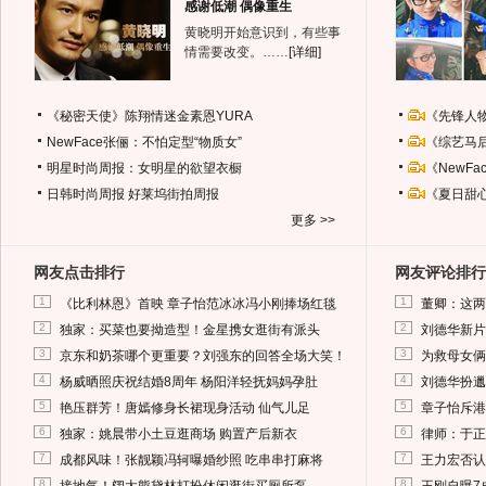
感谢低潮 偶像重生
黄晓明开始意识到，有些事
情需要改变。……
[详细]
《秘密天使》陈翔情迷金素恩YURA
《先锋人
NewFace张俪：不怕定型“物质女”
《综艺马
明星时尚周报：女明星的欲望衣橱
《NewF
日韩时尚周报
好莱坞街拍周报
《夏日甜
更多 >>
网友点击排行
网友评论排行
1
1
《比利林恩》首映 章子怡范冰冰冯小刚捧场红毯
董卿：这两
2
2
独家：买菜也要拗造型！金星携女逛街有派头
刘德华新片
3
3
京东和奶茶哪个更重要？刘强东的回答全场大笑！
为救母女俩
4
4
杨威晒照庆祝结婚8周年 杨阳洋轻抚妈妈孕肚
刘德华扮邋
5
5
艳压群芳！唐嫣修身长裙现身活动 仙气儿足
章子怡斥港
6
6
独家：姚晨带小土豆逛商场 购置产后新衣
律师：于正
7
7
成都风味！张靓颖冯轲曝婚纱照 吃串串打麻将
王力宏否认
8
8