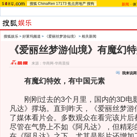
搜狐
ChinaRen
17173
焦点房地产
搜狗
新闻
-
体
搜狐娱乐
>
好莱坞频道
>
《爱丽丝梦游仙境》
>
相关新闻
《爱丽丝梦游仙境》有魔幻特
来源：
华商网-华商晨报
我来说两
有魔幻特效，有中国元素
刚刚过去的3个月里，国内的3D电
凡达》撑场。直到昨天，《爱丽丝梦游
了媒体看片会。多数观众在看完该片后
尽管在气势上不如《阿凡达》，但精彩
在《阿凡达》之下，尤其是影片还增加