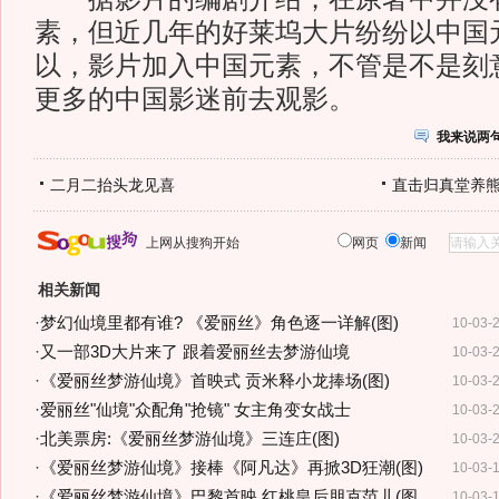
素，但近几年的好莱坞大片纷纷以中国
以，影片加入中国元素，不管是不是刻
更多的中国影迷前去观影。
我来说两
二月二抬头龙见喜
直击归真堂养
上网从搜狗开始
网页
新闻
相关新闻
·
梦幻仙境里都有谁? 《爱丽丝》角色逐一详解(图)
10-03-
·
又一部3D大片来了 跟着爱丽丝去梦游仙境
10-03-
·
《爱丽丝梦游仙境》首映式 贡米释小龙捧场(图)
10-03-
·
爱丽丝"仙境"众配角"抢镜" 女主角变女战士
10-03-
·
北美票房:《爱丽丝梦游仙境》三连庄(图)
10-03-
·
《爱丽丝梦游仙境》接棒《阿凡达》再掀3D狂潮(图)
10-03-
·
《爱丽丝梦游仙境》巴黎首映 红桃皇后朋克范儿(图
10-03-