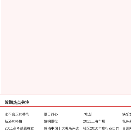
近期热点关注
永不磨灭的番号
夏日甜心
7电影
快乐
新还珠格格
姚明退役
2011上海车展
私募
2011高考试题答案
感动中国十大母亲评选
社区2010年度行业口碑
贵州