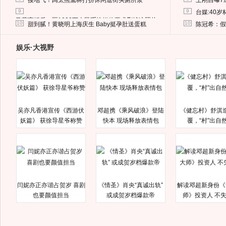
接地气！阔太熊黛林打扮休闲逛街买厕所泵
王刚自曝7
9
9
台媒:40
马蓉离婚后，砸1000万人民币给媒体要求删掉这照片
10
10
甜到腻！黄晓明上海庆生 Baby挺孕肚送蛋糕
陈冠希：假
娱乐·大视野
吴亦凡香港宣传《西游伏
邓超携《乘风破浪》登陆
《健忘村》舒淇
妖篇》 获徐导星爷称赞
快本 现场释放表情包
覆，“村”出自
闫妮亦正亦谐占贺岁 喜剧
《情圣》肖央“真诚出轨”
解读邓超新身份《
也要颜值担当
或成贺岁档爆款帝
师》投资人 不