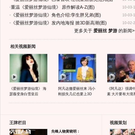
·
重温《爱丽丝梦游仙境》 原作解读A-Z(图)
10-03-
·
《爱丽丝梦游仙境》角色介绍:孪生胖兄弟(图)
10-03-
·
《爱丽丝梦游仙境》发内地海报 掀3D新高潮(图)
10-02-
更多关于
爱丽丝 梦游
的新闻>
相关视频新闻
《爱丽丝梦游仙境》 海
阿凡达撤爱丽丝来 冯小
《阿凡达》强调
瑟薇变身白雪皇后
刚损失几亿也要上3D
素 大片要有大境
王牌栏目
视频策划
先锋人物黄晓明：