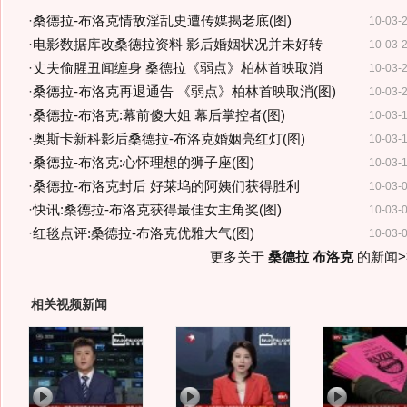
·
桑德拉-布洛克情敌淫乱史遭传媒揭老底(图)
10-03-
·
电影数据库改桑德拉资料 影后婚姻状况并未好转
10-03-
·
丈夫偷腥丑闻缠身 桑德拉《弱点》柏林首映取消
10-03-
·
桑德拉-布洛克再退通告 《弱点》柏林首映取消(图)
10-03-
·
桑德拉-布洛克:幕前傻大姐 幕后掌控者(图)
10-03-
·
奥斯卡新科影后桑德拉-布洛克婚姻亮红灯(图)
10-03-
·
桑德拉-布洛克:心怀理想的狮子座(图)
10-03-
·
桑德拉-布洛克封后 好莱坞的阿姨们获得胜利
10-03-
·
快讯:桑德拉-布洛克获得最佳女主角奖(图)
10-03-
·
红毯点评:桑德拉-布洛克优雅大气(图)
10-03-
更多关于
桑德拉 布洛克
的新闻>
相关视频新闻