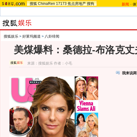
搜狐
ChinaRen
17173
焦点房地产
搜狗
新闻
-
体
搜狐娱乐
>
好莱坞频道
>
八卦绯闻
美煤爆料：桑德拉-布洛克丈
来源：
搜狐娱乐
作者：小毛
我来说两