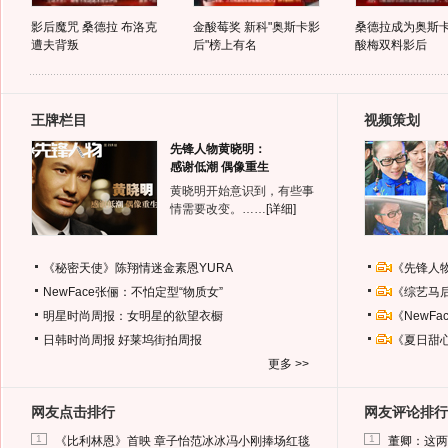
影后魔咒 桑德拉 布洛克
金酸莓奖 新科"奥斯卡影
桑德拉成为奥斯
遭夫背叛
后"榜上有名
酸梅双料影后
王牌栏目
视频策划
先锋人物黄晓明：
感谢低潮 偶像重生
黄晓明开始意识到，有些事
情需要改变。……
[详细]
《秘密天使》陈翔情迷金素恩YURA
《先锋人
NewFace张俪：不怕定型“物质女”
《综艺马
明星时尚周报：女明星的欲望衣橱
《NewF
日韩时尚周报
好莱坞街拍周报
《夏日甜
更多 >>
网友点击排行
网友评论排行
1
1
《比利林恩》首映 章子怡范冰冰冯小刚捧场红毯
董卿：这两