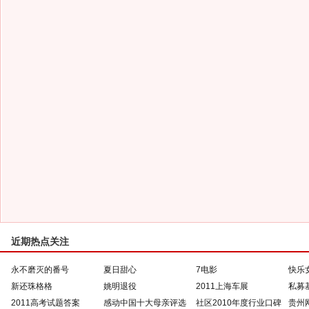
近期热点关注
永不磨灭的番号
夏日甜心
7电影
快乐
新还珠格格
姚明退役
2011上海车展
私募
2011高考试题答案
感动中国十大母亲评选
社区2010年度行业口碑
贵州