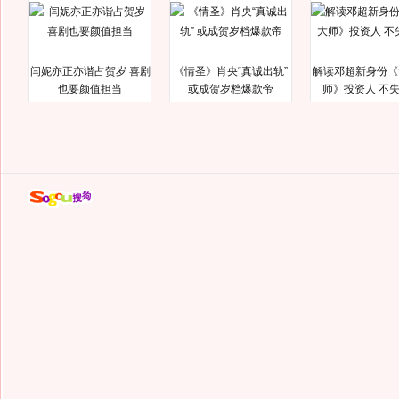
闫妮亦正亦谐占贺岁 喜剧
《情圣》肖央“真诚出轨”
解读邓超新身份《
也要颜值担当
或成贺岁档爆款帝
师》投资人 不