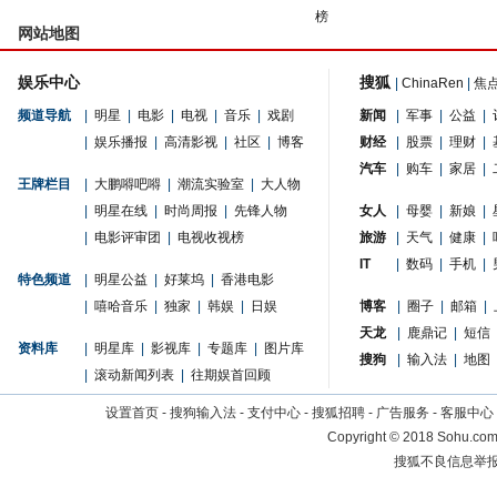
榜
网站地图
娱乐中心
搜狐
|
ChinaRen
|
焦
频道导航
|
明星
|
电影
|
电视
|
音乐
|
戏剧
新闻
|
军事
|
公益
|
|
娱乐播报
|
高清影视
|
社区
|
博客
财经
|
股票
|
理财
|
汽车
|
购车
|
家居
|
王牌栏目
|
大鹏嘚吧嘚
|
潮流实验室
|
大人物
|
明星在线
|
时尚周报
|
先锋人物
女人
|
母婴
|
新娘
|
|
电影评审团
|
电视收视榜
旅游
|
天气
|
健康
|
IT
|
数码
|
手机
|
特色频道
|
明星公益
|
好莱坞
|
香港电影
|
嘻哈音乐
|
独家
|
韩娱
|
日娱
博客
|
圈子
|
邮箱
|
天龙
|
鹿鼎记
|
短信
资料库
|
明星库
|
影视库
|
专题库
|
图片库
搜狗
|
输入法
|
地图
|
滚动新闻列表
|
往期娱首回顾
设置首页
-
搜狗输入法
-
支付中心
-
搜狐招聘
-
广告服务
-
客服中心
Copyright
©
2018 Sohu.com 
搜狐不良信息举