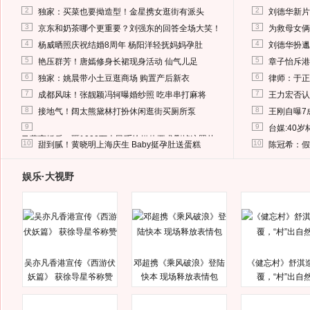
2
2
独家：买菜也要拗造型！金星携女逛街有派头
刘德华新片
3
3
京东和奶茶哪个更重要？刘强东的回答全场大笑！
为救母女俩
4
4
杨威晒照庆祝结婚8周年 杨阳洋轻抚妈妈孕肚
刘德华扮邋
5
5
艳压群芳！唐嫣修身长裙现身活动 仙气儿足
章子怡斥港
6
6
独家：姚晨带小土豆逛商场 购置产后新衣
律师：于正
7
7
成都风味！张靓颖冯轲曝婚纱照 吃串串打麻将
王力宏否认
8
8
接地气！阔太熊黛林打扮休闲逛街买厕所泵
王刚自曝7
9
9
台媒:40
马蓉离婚后，砸1000万人民币给媒体要求删掉这照片
10
10
甜到腻！黄晓明上海庆生 Baby挺孕肚送蛋糕
陈冠希：假
娱乐·大视野
吴亦凡香港宣传《西游伏
邓超携《乘风破浪》登陆
《健忘村》舒淇
妖篇》 获徐导星爷称赞
快本 现场释放表情包
覆，“村”出自