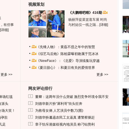
视频策划
《大鹏嘚吧嘚》416期
生
杨丽萍提菜篮逛车展 时尚
，有些事
与村姑仅一线之隔…
[详细]
[详细]
《先锋人物》：黄磊不惑之年中的智慧
《综艺马后炮》陈柏霖曝初吻属于范冰冰
《NewFace》：《北爱》导演续集玩穿越
《夏日甜心》：和夏日有关的爱情世界
更多 >>
更多 >>
网友评论排行
1
捧场红毯
董卿：这两年没什么突破 激烈竞争环境令我不安
2
有派头
刘德华新片扮“犀利哥”街头狂奔
3
全场大笑！
为救母女俩 人艺演员中数刀(图)
4
妈孕肚
刘德华扮邋遢农民工太逼真 遭警察驱赶
5
儿足
章子怡斥港媒歧视内地演员 称刁钻势利