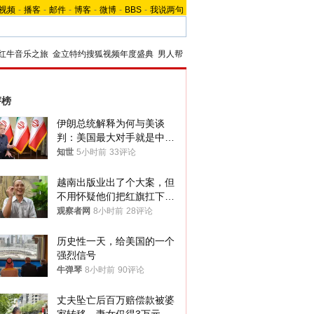
视频
-
播客
-
邮件
-
博客
-
微博
-
BBS
-
我说两句
红牛音乐之旅
金立特约搜狐视频年度盛典
男人帮
评榜
伊朗总统解释为何与美谈
判：美国最大对手就是中
国，但他们也在对话
知世
5小时前
33评论
越南出版业出了个大案，但
不用怀疑他们把红旗扛下去
的决心
观察者网
8小时前
28评论
历史性一天，给美国的一个
强烈信号
牛弹琴
8小时前
90评论
丈夫坠亡后百万赔偿款被婆