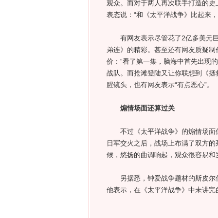
观众。而对于两人再次联手打造的史
表态说：“和《太平洋战争》比起来，
有网友表示尽管花了2亿多美元巨
弟连》的精彩。甚至还有网友质疑制
价：“看了第一集，脑海中首先出现
战队。而抢滩登陆又让你联想到《拯
腥镜头，也有网友表示“有点恶心”。
煽情场面还算过关
不过《太平洋战争》的煽情场面倒
日军交火之后，战场上布满了双方的
候，悠扬的曲调响起，观众很容易和
另据悉，钟爱战争题材的斯皮尔伯
他表示，在《太平洋战争》中未讲完