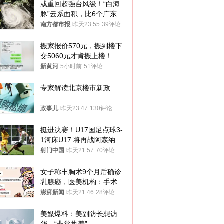
或重回超强台风级！“白海
豚”云系面积，比6个广东还
大！深圳官方：注意这件事
南方都市报
昨天23:55
39评论
搬家报价570元，搬到楼下
交5060元才肯搬上楼！女
子傻眼了……
新黄河
5小时前
51评论
专家解读北京楼市新政
政事儿
昨天23:47
130评论
挺进决赛！U17国足点球3-
1河床U17 将再战阿森纳
射门中国
昨天21:57
70评论
女子称丰胸术9个月后确诊
乳腺癌，医美机构：手术不
可能引发癌症，建议走司法
澎湃新闻
昨天21:46
28评论
途径
美媒爆料：美副防长想访