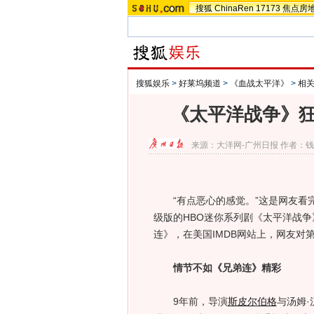
搜狐
ChinaRen
17173
焦点房
搜狐娱乐
>
好莱坞频道
>
《血战太平洋》
>
相
《太平洋战争》狂
来源：
大洋网-广州日报
作者：钱
“有点恶心的感觉。”这是网友看完
级版的HBO迷你系列剧《太平洋战
连》，在美国IMDB网站上，网友对第
情节不如《兄弟连》精彩
9年前，导演
斯皮尔伯格
与汤姆·