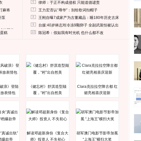
6
衣
律师：于正不构成侵权 只能道德谴责
7
打麻将
王力宏否认“辱华”：别给歌词扣帽子
8
所泵
王刚自曝7成家产为古董藏品：睡180年历史古床
9
台媒:40岁林志玲冷冻9颗卵子 全副武装怕被认出
删掉这照片
10
送蛋糕
陈冠希：假如我有时光机 也什么都不改
破浪》登陆
《健忘村》舒淇造型颠
Clara克拉拉空降古都 红
释放表情包
覆，“村”出自然美
裙亮相喜庆迎新
“真诚出轨”
解读邓超新身份《复合大
胡军澳门电影节影帝加冕
档爆款帝
师》投资人 不失初心
“上海王”横扫大奖