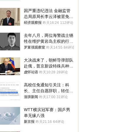
因严重违纪违法 金融监管
总局原局长李云泽被罢免全
国人大代表
经济观察报
昨天16:24
112评论
去年八月，两位海警战士牺
牲在维护黄岩岛主权的行动
中
罗富强观察室
昨天14:55
84评论
大决战来了，朝鲜导弹部队
赴俄，普京新设特殊兵种，
76岁老将扛旗
虚怀论语
昨天10:28
28评论
高校任免通知引关注：科
长、主任自愿辞职，转任思
政辅导员
澎湃新闻
昨天17:00
31评论
WTT横滨冠军赛：国乒男
单无缘八强
新京报
昨天21:16
64评论