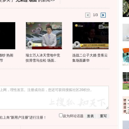
更多关于
兄弟连 场面
的新闻>>
1/3
婚纱 热闹
瑞士万人冰天雪地中竞
连战二公子大婚 贵客云
节
技滑雪马拉松 场面..
集场面豪华
设为辩论话题
右上角
“新用户注册”
进行注册！