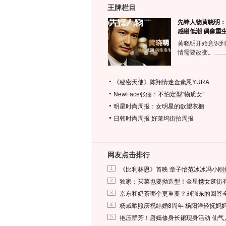
王牌栏目
先锋人物黄晓明：
感谢低潮 偶像重
黄晓明开始意识到
情需要改变。……
《秘密天使》陈翔情迷金素恩YURA
NewFace张俪：不怕定型“物质女”
明星时尚周报：女明星的欲望衣橱
日韩时尚周报
好莱坞街拍周报
网友点击排行
1
《比利林恩》首映 章子怡范冰冰冯小刚
2
独家：买菜也要拗造型！金星携女逛街
3
京东和奶茶哪个更重要？刘强东的回答
4
杨威晒照庆祝结婚8周年 杨阳洋轻抚妈
5
艳压群芳！唐嫣修身长裙现身活动 仙气