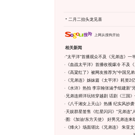
二月二抬头龙见喜
上网从搜狗开始
相关新闻
·
"太平洋"首播观众不及《兄弟连》一半
·
《血战太平洋》首播收视爆冷 不及《
·
《高粱红了》被网友推荐为"中国兄弟连
·
《兄弟连》姊妹篇《太平洋》耗资2亿
·
《水浒》热拍 李宗翰张涵予组建新"兄弟
·
兄弟连师洋玩转穿越剧 话剧《三国》
·
《八千湘女上天山》热播 纪实风抄袭
·
天娱群星签售《红星闪闪》"兄弟连"
·
图:《加油!东方天使》 好男兄弟连来
·
《烽火》场面堪比《兄弟连》 朱亚文