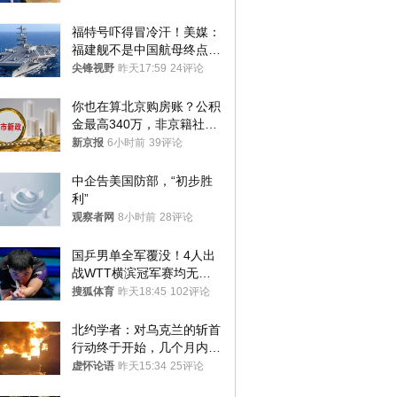
福特号吓得冒冷汗！美媒：
福建舰不是中国航母终点，
而是新起点！
尖锋视野
昨天17:59
24评论
你也在算北京购房账？公积
金最高340万，非京籍社保
1年
新京报
6小时前
39评论
中企告美国防部，“初步胜
利”
观察者网
8小时前
28评论
国乒男单全军覆没！4人出
战WTT横滨冠军赛均无缘
八强
搜狐体育
昨天18:45
102评论
北约学者：对乌克兰的斩首
行动终于开始，几个月内乌
将投降
虚怀论语
昨天15:34
25评论