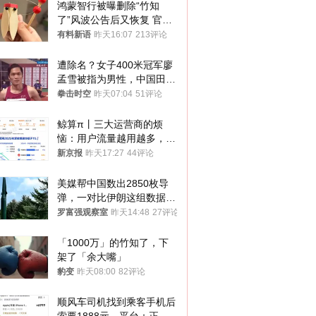
鸿蒙智行被曝删除“竹知
了”风波公告后又恢复 官媒
曾力挺：劝华为要大度的，
有料新语
昨天16:07
213评论
你们适不适合？
遭除名？女子400米冠军廖
孟雪被指为男性，中国田协
默不作声
拳击时空
昨天07:04
51评论
鲸算π丨三大运营商的烦
恼：用户流量越用越多，收
入却越来越少
新京报
昨天17:27
44评论
美媒帮中国数出2850枚导
弹，一对比伊朗这组数据，
发现出大事了
罗富强观察室
昨天14:48
27评论
「1000万」的竹知了，下
架了「余大嘴」
豹变
昨天08:00
82评论
顺风车司机找到乘客手机后