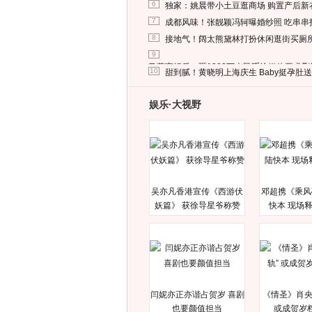
6
独家：姚晨带小土豆逛商场 购置产后新
7
成都风味！张靓颖冯轲曝婚纱照 吃串串
8
接地气！阔太熊黛林打扮休闲逛街买厕
9
马蓉离婚后，砸1000万人民币给媒体要求
10
甜到腻！黄晓明上海庆生 Baby挺孕肚
娱乐·大视野
吴亦凡香港宣传《西游伏
邓超携《乘风
妖篇》 获徐导星爷称赞
快本 现场
闫妮亦正亦谐占贺岁 喜剧
《情圣》肖央
也要颜值担当
或成贺岁