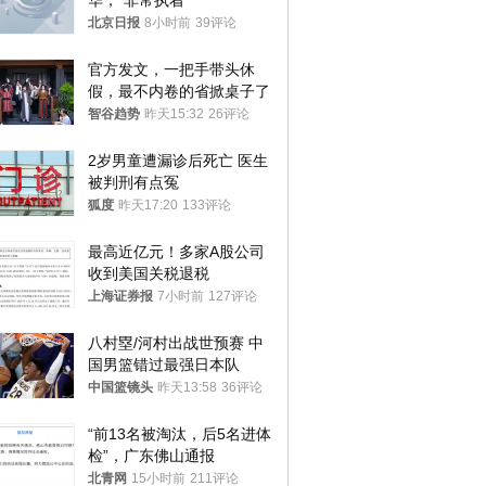
华，“非常执着”
北京日报
8小时前
39评论
官方发文，一把手带头休
假，最不内卷的省掀桌子了
智谷趋势
昨天15:32
26评论
2岁男童遭漏诊后死亡 医生
被判刑有点冤
狐度
昨天17:20
133评论
最高近亿元！多家A股公司
收到美国关税退税
上海证券报
7小时前
127评论
八村塁/河村出战世预赛 中
国男篮错过最强日本队
中国篮镜头
昨天13:58
36评论
“前13名被淘汰，后5名进体
检”，广东佛山通报
北青网
15小时前
211评论