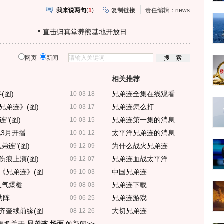
我来说两句
(
1
)
复制链接
责任编辑：news
直击归真堂养熊基地开放日
网页
新闻
相关推荐
(图)
兄弟连全集在线观看
10-03-18
兄弟连》(图)
兄弟连怎么打
10-03-17
"(图)
兄弟连第一集的消息
10-03-15
3月开播
太平洋兄弟连的消息
10-01-12
连"(图)
为什么战火兄弟连
09-12-09
伤痕上演(图)
兄弟连血战太平洋
09-12-07
《兄弟连》(图
中国兄弟连
09-10-03
人气爆棚
兄弟连下载
09-08-03
助阵
兄弟连游戏
09-06-25
齐奎续前缘(图
大切兄弟连
08-12-26