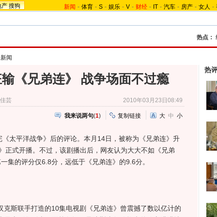
地产
搜狗
新闻
-
体育
-
S
-
娱乐
-
V
-
财经
-
IT
-
汽车
-
房产
-
女人
-
热点：
关新闻
热
输《兄弟连》 战争场面不过瘾
佳芸
2010年03月23日08:49
我来说两句
(
1
)
复制链接
大
中
小
《太平洋战争》后的评论。本月14日，被称为《兄弟连》升
争》正式开播。不过，该剧播出后，网友认为大大不如《兄弟
一集的评分仅6.8分，远低于《兄弟连》的9.6分。
汉克斯联手打造的10集电视剧《兄弟连》曾震撼了数以亿计的