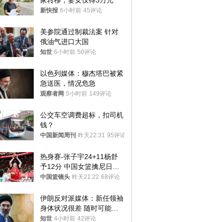
家转移，妻女仅得3万元
新快报
6小时前
45评论
美参院通过制裁法案 针对
俄油气进口大国
知世
6小时前
50评论
以色列媒体：穆杰塔巴被紧
急送医，情况危急
观察者网
5小时前
149评论
公交车空调费超标，扣司机
钱？
中国新闻周刊
昨天22:31
95评论
热身赛-张子宇24+11杨舒
予12分 中国女篮擒尼日利
亚
中国篮镜头
昨天21:22
68评论
伊朗反对派媒体：新任领袖
身体状况很差 随时可能离
世
知世
4小时前
42评论