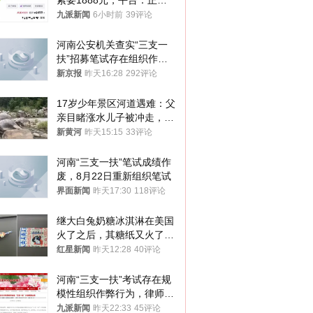
索要1888元，平台：正和
司机沟通协商
九派新闻
6小时前
39评论
河南公安机关查实“三支一
扶”招募笔试存在组织作弊
犯罪行为
新京报
昨天16:28
292评论
17岁少年景区河道遇难：父
亲目睹涨水儿子被冲走，当
地排除上游泄洪，家属盼厘
新黄河
昨天15:15
33评论
清责任
河南“三支一扶”笔试成绩作
废，8月22日重新组织笔试
界面新闻
昨天17:30
118评论
继大白兔奶糖冰淇淋在美国
火了之后，其糖纸又火了！
海外博主盛赞：平面设计经
红星新闻
昨天12:28
40评论
典之作
河南“三支一扶”考试存在规
模性组织作弊行为，律师：
涉嫌非法获取国家秘密罪等
九派新闻
昨天22:33
45评论