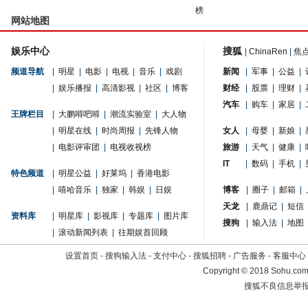
榜
网站地图
娱乐中心
搜狐
|
ChinaRen
|
焦
频道导航
|
明星
|
电影
|
电视
|
音乐
|
戏剧
新闻
|
军事
|
公益
|
|
娱乐播报
|
高清影视
|
社区
|
博客
财经
|
股票
|
理财
|
汽车
|
购车
|
家居
|
王牌栏目
|
大鹏嘚吧嘚
|
潮流实验室
|
大人物
|
明星在线
|
时尚周报
|
先锋人物
女人
|
母婴
|
新娘
|
|
电影评审团
|
电视收视榜
旅游
|
天气
|
健康
|
IT
|
数码
|
手机
|
特色频道
|
明星公益
|
好莱坞
|
香港电影
|
嘻哈音乐
|
独家
|
韩娱
|
日娱
博客
|
圈子
|
邮箱
|
天龙
|
鹿鼎记
|
短信
资料库
|
明星库
|
影视库
|
专题库
|
图片库
搜狗
|
输入法
|
地图
|
滚动新闻列表
|
往期娱首回顾
设置首页
-
搜狗输入法
-
支付中心
-
搜狐招聘
-
广告服务
-
客服中心
Copyright
©
2018 Sohu.com 
搜狐不良信息举