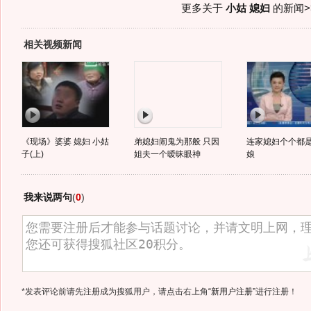
更多关于
小姑 媳妇
的新闻>
相关视频新闻
《现场》婆婆 媳妇 小姑
弟媳妇闹鬼为那般 只因
连家媳妇个个都
子(上)
姐夫一个暧昧眼神
娘
我来说两句
(
0
)
*发表评论前请先注册成为搜狐用户，请点击右上角
“新用户注册”
进行注册！