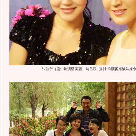
张佳宁（剧中饰演潘美丽）与岳跃（剧中饰演
黄海波
妹妹