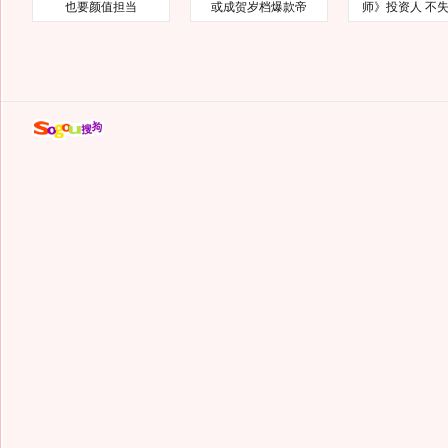
也要颜值担当
或成贺岁档爆款帝
师》投资人 不