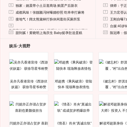
6
6
独家：姚晨带小土豆逛商场 购置产后新衣
律师：于正
7
7
成都风味！张靓颖冯轲曝婚纱照 吃串串打麻将
王力宏否认
8
8
接地气！阔太熊黛林打扮休闲逛街买厕所泵
王刚自曝7
9
9
台媒:40
马蓉离婚后，砸1000万人民币给媒体要求删掉这照片
10
10
甜到腻！黄晓明上海庆生 Baby挺孕肚送蛋糕
陈冠希：假
娱乐·大视野
吴亦凡香港宣传《西游伏
邓超携《乘风破浪》登陆
《健忘村》舒淇
妖篇》 获徐导星爷称赞
快本 现场释放表情包
覆，“村”出自
闫妮亦正亦谐占贺岁 喜剧
《情圣》肖央“真诚出轨”
解读邓超新身份《