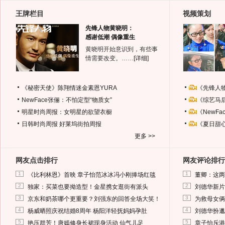
王牌栏目
视频策划
先锋人物黄晓明：
感谢低潮 偶像重生
黄晓明开始意识到，有些事
情需要改变。……
[详细]
《秘密天使》陈翔情迷金素恩YURA
《先锋人
NewFace张俪：不怕定型“物质女”
《综艺马
明星时尚周报：女明星的欲望衣橱
《NewF
日韩时尚周报
好莱坞街拍周报
《夏日甜
更多 >>
网友点击排行
网友评论排行
1
1
《比利林恩》首映 章子怡范冰冰冯小刚捧场红毯
董卿：这两
2
2
独家：买菜也要拗造型！金星携女逛街有派头
刘德华新片
3
3
京东和奶茶哪个更重要？刘强东的回答全场大笑！
为救母女俩
4
4
杨威晒照庆祝结婚8周年 杨阳洋轻抚妈妈孕肚
刘德华扮邋
5
5
艳压群芳！唐嫣修身长裙现身活动 仙气儿足
章子怡斥港