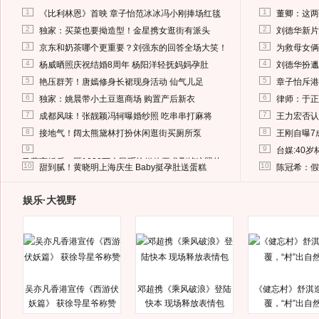
1
1
《比利林恩》首映 章子怡范冰冰冯小刚捧场红毯
董卿：这两
2
2
独家：买菜也要拗造型！金星携女逛街有派头
刘德华新片
3
3
京东和奶茶哪个更重要？刘强东的回答全场大笑！
为救母女俩
4
4
杨威晒照庆祝结婚8周年 杨阳洋轻抚妈妈孕肚
刘德华扮邋
5
5
艳压群芳！唐嫣修身长裙现身活动 仙气儿足
章子怡斥港
6
6
独家：姚晨带小土豆逛商场 购置产后新衣
律师：于正
7
7
成都风味！张靓颖冯轲曝婚纱照 吃串串打麻将
王力宏否认
8
8
接地气！阔太熊黛林打扮休闲逛街买厕所泵
王刚自曝7
9
9
台媒:40
马蓉离婚后，砸1000万人民币给媒体要求删掉这照片
10
10
甜到腻！黄晓明上海庆生 Baby挺孕肚送蛋糕
陈冠希：假
娱乐·大视野
吴亦凡香港宣传《西游伏
邓超携《乘风破浪》登陆
《健忘村》舒淇
妖篇》 获徐导星爷称赞
快本 现场释放表情包
覆，“村”出自