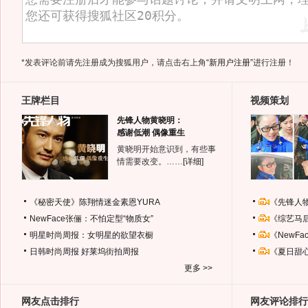
*发表评论前请先注册成为搜狐用户，请点击右上角
“新用户注册”
进行注册！
王牌栏目
视频策划
先锋人物黄晓明：
感谢低潮 偶像重生
黄晓明开始意识到，有些事
情需要改变。……
[详细]
《秘密天使》陈翔情迷金素恩YURA
《先锋人
NewFace张俪：不怕定型“物质女”
《综艺马
明星时尚周报：女明星的欲望衣橱
《NewF
日韩时尚周报
好莱坞街拍周报
《夏日甜
更多 >>
网友点击排行
网友评论排行