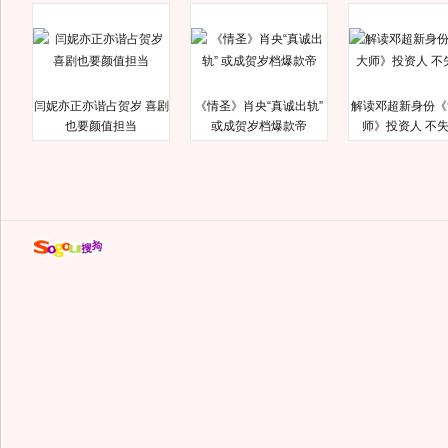
闫妮亦正亦谐占贺岁 喜剧
《情圣》肖央“真诚出轨”
解读邓超新身份《
也要颜值担当
或成贺岁档爆款帝
师》投资人 不