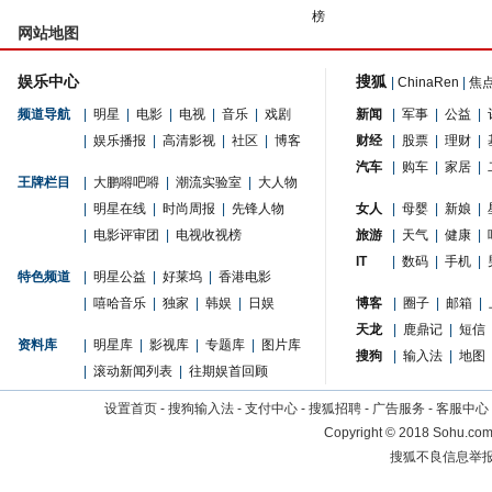
榜
网站地图
娱乐中心
搜狐
|
ChinaRen
|
焦
频道导航
|
明星
|
电影
|
电视
|
音乐
|
戏剧
新闻
|
军事
|
公益
|
|
娱乐播报
|
高清影视
|
社区
|
博客
财经
|
股票
|
理财
|
汽车
|
购车
|
家居
|
王牌栏目
|
大鹏嘚吧嘚
|
潮流实验室
|
大人物
|
明星在线
|
时尚周报
|
先锋人物
女人
|
母婴
|
新娘
|
|
电影评审团
|
电视收视榜
旅游
|
天气
|
健康
|
IT
|
数码
|
手机
|
特色频道
|
明星公益
|
好莱坞
|
香港电影
|
嘻哈音乐
|
独家
|
韩娱
|
日娱
博客
|
圈子
|
邮箱
|
天龙
|
鹿鼎记
|
短信
资料库
|
明星库
|
影视库
|
专题库
|
图片库
搜狗
|
输入法
|
地图
|
滚动新闻列表
|
往期娱首回顾
设置首页
-
搜狗输入法
-
支付中心
-
搜狐招聘
-
广告服务
-
客服中心
Copyright
©
2018 Sohu.com 
搜狐不良信息举