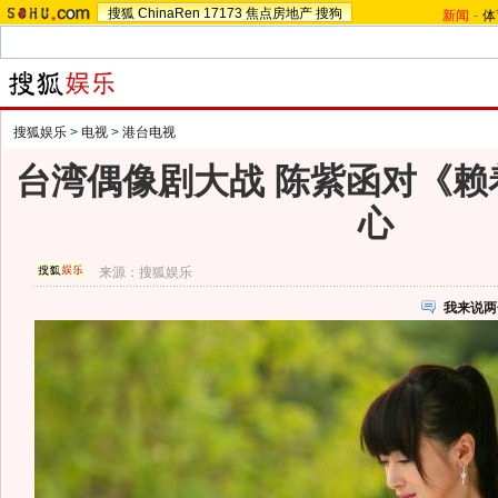
搜狐
ChinaRen
17173
焦点房地产
搜狗
新闻
-
体
搜狐娱乐
>
电视
>
港台电视
台湾偶像剧大战 陈紫函对《赖
心
来源：
搜狐娱乐
我来说两