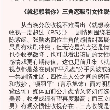
《就想赖着你》三角恋吸引女性观
从当晚分段收视不难看出《就想赖
收视一度超过《PS男》，剧情则围绕着
陈紫函、张勋杰四位主角的感情纠葛展
虽具有戏剧冲突，但无论是笑点还是情
也令收视微降，也可以看出该剧的女性
感情戏更有期待值。这也是前几集《就
视点都是落在例如“平凡恋”分手风波或
一集剧情发展，四位主人公之间的感情
和微妙，“项羽平”（言承旭饰）面对明
紫函饰）媒体面前公开恋情又将如何选
美景，收视成绩有望再度攀高；而三立
男》有观众惯性收视存在，三点收视是