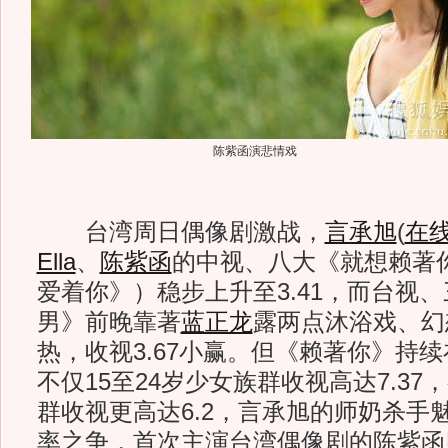
陈紫函演悲情戏
台湾周日偶像剧激战，
言承旭
(
在
Ella
、
陈紫函
的中视、八大《就想赖著
爱着你》）稳步上升至3.41，而台视、
男》前晚靠著
蓝正龙
露两点沐浴戏、幻
热，收视3.67小赢。但《赖著你》持
不仅15至24岁少女族群收视高达7.3
群收视更高达6.2，言承旭的师奶杀手
率之争，首次主演台湾偶像剧的陈紫函