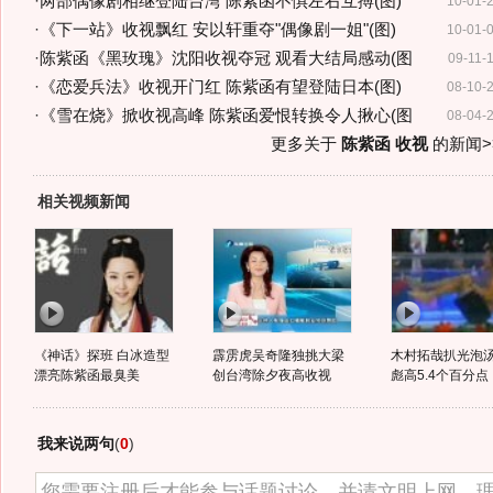
·
两部偶像剧相继登陆台湾 陈紫函不惧左右互搏(图)
10-01-
·
《下一站》收视飘红 安以轩重夺"偶像剧一姐"(图)
10-01-
·
陈紫函《黑玫瑰》沈阳收视夺冠 观看大结局感动(图
09-11-
·
《恋爱兵法》收视开门红 陈紫函有望登陆日本(图)
08-10-
·
《雪在烧》掀收视高峰 陈紫函爱恨转换令人揪心(图
08-04-
更多关于
陈紫函 收视
的新闻>
相关视频新闻
《神话》探班 白冰造型
霹雳虎吴奇隆独挑大梁
木村拓哉扒光泡
漂亮陈紫函最臭美
创台湾除夕夜高收视
彪高5.4个百分点
我来说两句
(
0
)