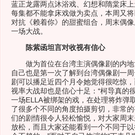
蓝正龙露两点沐浴戏、幻想和隋棠床上
每集都不能拿床戏做为卖点，本周又将
对抗《赖着你》的甜蜜组合，周末偶像
一场大战。
陈紫函坦言对收视有信心
做为首位在台湾主演偶像剧的内地
自己也是第一次了解到台湾偶像剧一周
剧可以播足近四个月令她觉得很吃惊，
视率大战却也是信心十足：“柯导真的
一场ELLA被绑架的戏，在处理将炸弹
了很多个不同的角度拍摄剪切，非常的
们的剧情很令人轻松愉悦，对大家周末
放松，而且大家还能看到一个不同于以