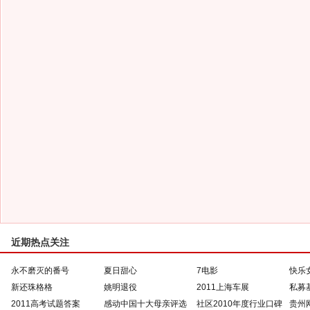
近期热点关注
永不磨灭的番号
夏日甜心
7电影
快乐
新还珠格格
姚明退役
2011上海车展
私募
2011高考试题答案
感动中国十大母亲评选
社区2010年度行业口碑
贵州