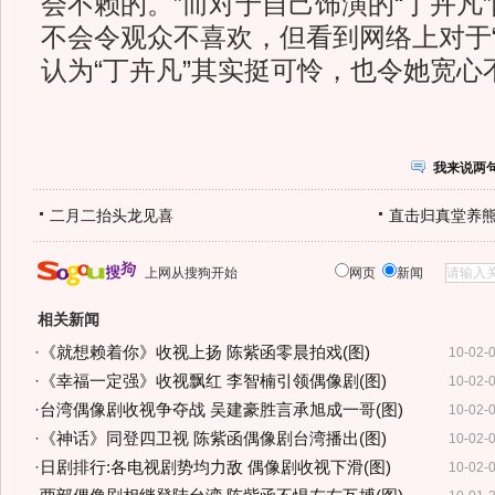
会不赖的。”而对于自己饰演的“丁卉凡
不会令观众不喜欢，但看到网络上对于“
认为“丁卉凡”其实挺可怜，也令她宽心
我来说两
二月二抬头龙见喜
直击归真堂养
上网从搜狗开始
网页
新闻
相关新闻
·
《就想赖着你》收视上扬 陈紫函零晨拍戏(图)
10-02-
·
《幸福一定强》收视飘红 李智楠引领偶像剧(图)
10-02-
·
台湾偶像剧收视争夺战 吴建豪胜言承旭成一哥(图)
10-02-
·
《神话》同登四卫视 陈紫函偶像剧台湾播出(图)
10-02-
·
日剧排行:各电视剧势均力敌 偶像剧收视下滑(图)
10-02-