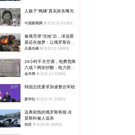
人贩子“梅姨”真实姓名曝光
中国新闻网
昨天23:31
61评论
被俄导弹“洗地”后，泽连斯
基还在做梦：让俄罗斯在冬
季前求和？
兵器先锋
昨天20:13
30评论
24小时不关空调，电费竟降
六成？网友吵翻，电力部门
回应→
金羊网
昨天21:13
22评论
韩国总统要求加速整合军校
新华社
昨天21:47
23评论
远离前线的俄罗斯将领 在
莫斯科被人追杀
知世
昨天19:36
59评论