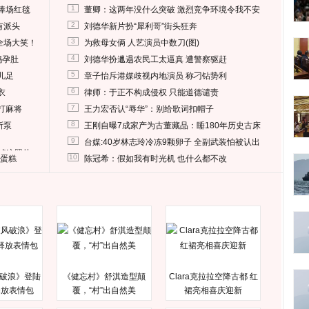
1
捧场红毯
董卿：这两年没什么突破 激烈竞争环境令我不安
2
有派头
刘德华新片扮“犀利哥”街头狂奔
3
全场大笑！
为救母女俩 人艺演员中数刀(图)
4
妈孕肚
刘德华扮邋遢农民工太逼真 遭警察驱赶
5
儿足
章子怡斥港媒歧视内地演员 称刁钻势利
6
衣
律师：于正不构成侵权 只能道德谴责
7
打麻将
王力宏否认“辱华”：别给歌词扣帽子
8
所泵
王刚自曝7成家产为古董藏品：睡180年历史古床
9
台媒:40岁林志玲冷冻9颗卵子 全副武装怕被认出
删掉这照片
10
送蛋糕
陈冠希：假如我有时光机 也什么都不改
破浪》登陆
《健忘村》舒淇造型颠
Clara克拉拉空降古都 红
释放表情包
覆，“村”出自然美
裙亮相喜庆迎新