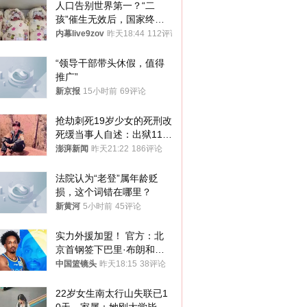
人口告别世界第一？“二
孩”催生无效后，国家终于
向住房出手了！
内幕live9zov
昨天18:44
112评论
“领导干部带头休假，值得
推广”
新京报
15小时前
69评论
抢劫刺死19岁少女的死刑改
死缓当事人自述：出狱11年
间始终刻意躲避被害人家属
澎湃新闻
昨天21:22
186评论
法院认为“老登”属年龄贬
损，这个词错在哪里？
新黄河
5小时前
45评论
实力外援加盟！ 官方：北
京首钢签下巴里·布朗和桑
普森
中国篮镜头
昨天18:15
38评论
22岁女生南太行山失联已1