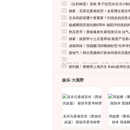
1
《比利林恩》首映 章子怡范冰冰冯小刚
2
独家：买菜也要拗造型！金星携女逛街
3
京东和奶茶哪个更重要？刘强东的回答
4
杨威晒照庆祝结婚8周年 杨阳洋轻抚妈
5
艳压群芳！唐嫣修身长裙现身活动 仙气
6
独家：姚晨带小土豆逛商场 购置产后新
7
成都风味！张靓颖冯轲曝婚纱照 吃串串
8
接地气！阔太熊黛林打扮休闲逛街买厕
9
马蓉离婚后，砸1000万人民币给媒体要求
10
甜到腻！黄晓明上海庆生 Baby挺孕肚
娱乐·大视野
吴亦凡香港宣传《西游伏
邓超携《乘风
妖篇》 获徐导星爷称赞
快本 现场