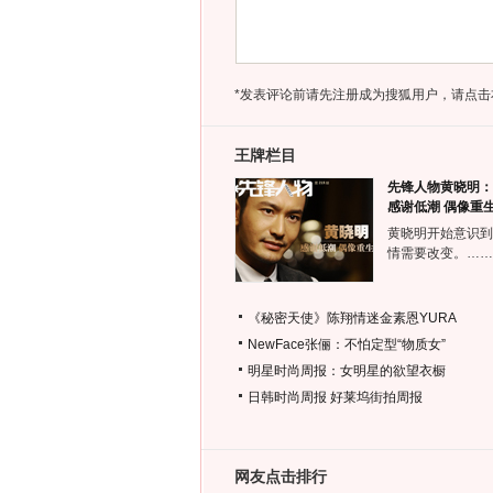
*发表评论前请先注册成为搜狐用户，请点击
王牌栏目
先锋人物黄晓明：
感谢低潮 偶像重
黄晓明开始意识到
情需要改变。……
《秘密天使》陈翔情迷金素恩YURA
NewFace张俪：不怕定型“物质女”
明星时尚周报：女明星的欲望衣橱
日韩时尚周报
好莱坞街拍周报
网友点击排行