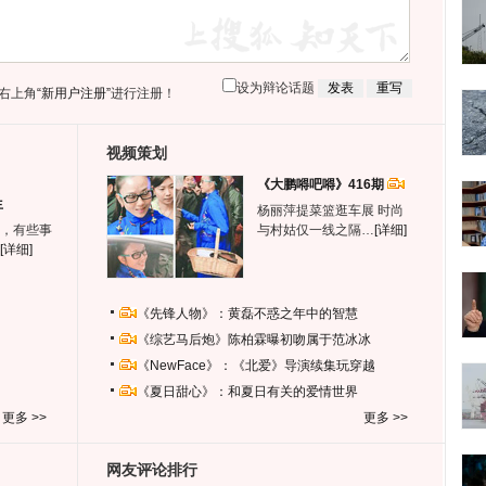
设为辩论话题
右上角
“新用户注册”
进行注册！
视频策划
《大鹏嘚吧嘚》416期
生
杨丽萍提菜篮逛车展 时尚
，有些事
与村姑仅一线之隔…
[详细]
[详细]
《先锋人物》：黄磊不惑之年中的智慧
《综艺马后炮》陈柏霖曝初吻属于范冰冰
《NewFace》：《北爱》导演续集玩穿越
《夏日甜心》：和夏日有关的爱情世界
更多 >>
更多 >>
网友评论排行