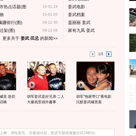
市热点话题(图
姜武电影
10-01-24
物
姜武档案
10-01-05
蹒跚前行(图)
盖丽丽 姜武
09-12-30
架(图)
家有九凤 姜武
09-12-08
更多关于
姜武 田忌
的新闻>>
1/3
威亚 急切
胡军姜武是好兄弟 二人
胡军"拖家带口"看电影
召唤
大爆戏里戏外趣事
沉默姜武喊害羞