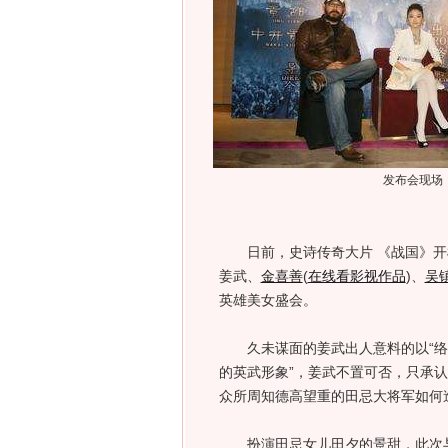
发布会现场
日前，史诗传奇大片 《战国》开
姜武、
金喜善
(
在线看影视作品
)
、
吴
英雄美女盛会。
久未谋面的姜武出人意料的以“络腮
的英武形象”，姜武不置可否，只承
众所周知德高望重的田忌大将军如何
扮演田忌女儿田夕的景甜，此次与