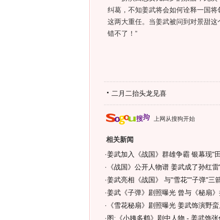
纠葛，不知姜武将会如何诠释一国将
这两大重任。当姜武被问到对景甜这
错不了！”
二月二抬头龙见喜
上网从搜狗开始
相关新闻
·
姜武加入《战国》群雄争霸 银幕现"田
·
《战国》公开人物谱 姜武成了孙红雷"岳
·
姜武亮相《战国》 与"雪花""子弹"三箭
·
姜武《子弹》剧照曝光 曾与《秘扇》搞
·
《雪花秘扇》剧照曝光 姜武饰演野蛮屠
·
图:《小姨多鹤》剧中人物 - 姜武饰张