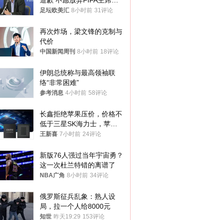
道歉 不愿放弃FIFA主席职
位
足坛欧美汇
8小时前
31评论
再次炸场，梁文锋的克制与
代价
中国新闻周刊
8小时前
18评论
伊朗总统称与最高领袖联
络“非常困难”
参考消息
4小时前
58评论
长鑫拒绝苹果压价，价格不
低于三星SK海力士，苹果
失去了议价权
王新喜
7小时前
24评论
新版76人强过当年宇宙勇？
这一次杜兰特错的离谱了
NBA广角
8小时前
34评论
俄罗斯征兵乱象：熟人设
局，拉一个人给8000元
知世
昨天19:29
153评论