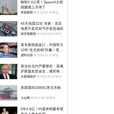
每秒2.4公里！SpaceX火箭
残骸撞上月球了
界面新闻
昨天18:14
33评论
45天地震32次 专家：宜宾
地震不是页岩气开采造成的
经济观察报
昨天18:19
41评论
美专家彻底改口：中国军力
10年“史无前例”狂飙！美军
真慌了
虚怀论语
昨天09:33
22评论
普京向北约严重警告：若俄
罗斯盟友受攻击，俄军将动
用核武器保护
兵器海陆空
昨天09:43
27评论
美国退回1000亿美元关税
大众网
昨天17:02
30评论
5年3.6亿！约基奇明夏有望