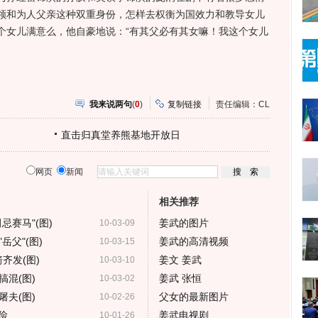
领和为人父亲这种双重身份，怎样去权衡为国效力和教导女儿
个女儿满意么，他自豪地说：“有其父必有其女嘛！我这个女儿
我来说两句
(
0
)
复制链接
责任编辑：CL
直击归真堂养熊基地开放日
网页
新闻
相关推荐
忌赛马"(图)
姜武的图片
10-03-09
父"(图)
姜武的高清视频
10-03-15
齐发(图)
姜文 姜武
10-03-10
混(图)
姜武 张恒
10-03-02
夫(图)
父女的最新图片
10-02-26
俭
姜武电视剧
10-01-26