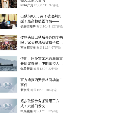
签史上最大合同
NBA广角
昨天07:15
37评论
出狱前8天，男子被改判死
缓！最高检披露详情——
长安街知事
昨天10:41
127评论
传销头目出狱后开办国学书
院，家长被洗脑称孩子挨打
才有效果
南方都市报
昨天11:34
67评论
伊朗、阿曼霍尔木兹海峡重
开协议曝光：伊朗掌控入湾
航道，与阿曼平分“服务费”
红星新闻
昨天13:28
32评论
官方通报西安赛格商场坠亡
事件
新京报
昨天15:08
186评论
逐步取消劳务派遣用工方
式！六部门发文
中原融媒
昨天17:18
32评论