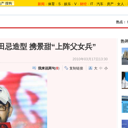
地产
搜狗
新闻
-
体育
-
S
-
娱乐
-
V
-
财经
-
IT
-
汽车
-
房产
-
女人
-
热点：
热
田忌造型 携景甜“上阵父女兵”
2010年03月17日13:30
我来说两句
(
0
)
复制链接
大
中
小