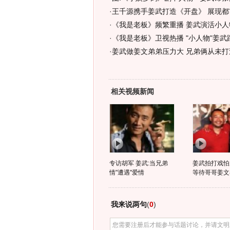
·
王千源携手姜武打造《开盘》 展现都
·
《我是老板》频繁重播 姜武演活小人
·
《我是老板》卫视热播 "小人物"姜武
·
姜武做姜文弟弟压力大 兄弟俩从未打过
相关视频新闻
专访胡军 姜武:当兄弟
姜武拍打戏怕
情"遭遇"爱情
等待哥哥姜文
我来说两句
(
0
)