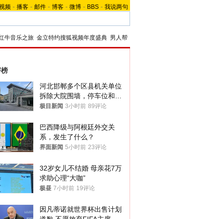
视频
-
播客
-
邮件
-
博客
-
微博
-
BBS
-
我说两句
红牛音乐之旅
金立特约搜狐视频年度盛典
男人帮
评榜
河北邯郸多个区县机关单位
拆除大院围墙，停车位和厕
所免费开放，当地多部门回
极目新闻
3小时前
89评论
应
巴西降级与阿根廷外交关
系，发生了什么？
界面新闻
5小时前
23评论
32岁女儿不结婚 母亲花7万
求助心理“大咖”
极昼
7小时前
19评论
因凡蒂诺就世界杯出售计划