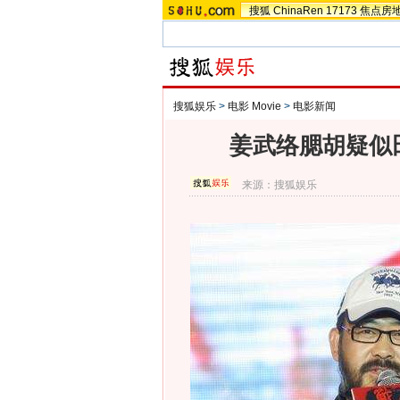
搜狐
ChinaRen
17173
焦点房
搜狐娱乐
>
电影 Movie
>
电影新闻
姜武络腮胡疑似
来源：
搜狐娱乐