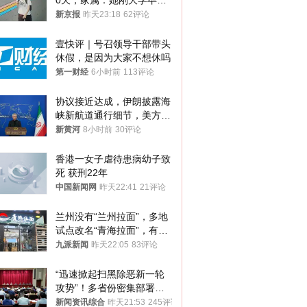
0天，家属：她刚大学毕业
想到山里旅行
新京报
昨天23:18
62评论
壹快评｜号召领导干部带头
休假，是因为大家不想休吗
第一财经
6小时前
113评论
协议接近达成，伊朗披露海
峡新航道通行细节，美方再
提“倒计时”
新黄河
8小时前
30评论
香港一女子虐待患病幼子致
死 获刑22年
中国新闻网
昨天22:41
21评论
兰州没有“兰州拉面”，多地
试点改名“青海拉面”，有商
家改名已两年
九派新闻
昨天22:05
83评论
“迅速掀起扫黑除恶新一轮
攻势”！多省份密集部署，
公布举报方式
新闻资讯综合
昨天21:53
245评论