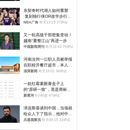
东契奇时代湖人如何重塑
 复刻独行侠OR改学步行
者？
NBA广角
昨天13:23
37评论
又一轮高级干部密集变动！
越南“重整江山”再进一步
中国新闻周刊
昨天16:43
76评论
河南汝州一公职人员被举报
在职校开餐厅超市，本人回
应称“是给别人帮忙”
澎湃新闻
昨天16:02
36评论
一款红霉素眼膏盒子上
的“原研一致”，竟是商标！
律师：极易误导消费者；网
新黄河
8小时前
47评论
友：药企不应打擦边球
泽连斯基谈到中国，当场就
给众人下了指示，他对中国
和中乌关系，显然又有了新
兵器观察员
昨天09:15
33评论
的想法