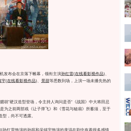
机发布会在京落下帷幕，领衔主演
孙红雷
(
在线看影视作品
)
、
镇宇
(
在线看影视作品
)
、
景甜
等悉数到场，上演一场未播先热的
胡”硬汉造型登场，令主持人询问是否“《战国》中大将田忌
认是为之前两部戏《让子弹飞》和《雪花与秘扇》所蓄须，至于
造型，尚不可透露。
孙红雷饰演的孙膑和吴镇宇饰演的庞涓在剧中有着很多感情