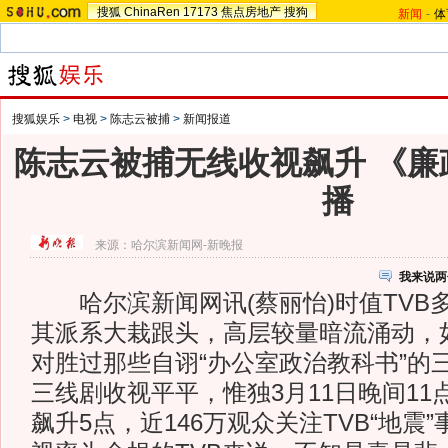
搜狐
ChinaRen
17173
焦点房地产
搜狗
新闻
-
体
搜狐娱乐
>
电视
>
陈志云被捕
>
新闻报道
陈志云被捕无线收视飙升 《廉
播
来源：
哈尔滨新闻网-新晚报
我来说两
哈尔滨新闻网讯(蔡丽怡)时值TVB
其派系大栽跟头，高层较量暗流涌动，
对胜过那些自诩“办公室政治教科书”的
三线剧收视平平，惟独3月11日晚间11
飙升5点，近146万观众关注TVB“地震