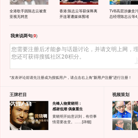
全港歌手因陈志云被查
香港:陈志云等获保释离
TVB高层涉嫌贪
亚视无聘意
开连署遭媒体围堵
总经理陈志云等4人
我来说两句
(
0
)
*发表评论前请先注册成为搜狐用户，请点击右上角
“新用户注册”
进行注册！
王牌栏目
视频策划
先锋人物黄晓明：
感谢低潮 偶像重生
黄晓明开始意识到，有些事
情需要改变。……
[详细]