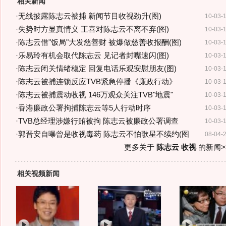
相关新闻
·
无线披露陈志云被捕 新闻节目收视劲升(图)
10-03-
·
失势时方显真情义 王喜对陈志云不离不弃(图)
10-03-
·
陈志云借"饭局"大发慈善财 被爆做慈善收报酬(图)
10-03-
·
乐易玲有机会取代陈志云 见记者封嘴速闪(图)
10-03-
·
陈志云闭关情绪稳定 回复电话乐观安慰朋友(图)
10-03-
·
陈志云被捕连锁反应TVB紧急停播《廉政行动》
10-03-
·
陈志云被捕震动收视 146万观众关注TVB"地震"
10-03-
·
香港廉政公署拘捕陈志云等5人行动时序
10-03-
·
TVB总经理涉嫌行贿被拘 陈志云被廉政公署调查
10-03-
·
郭晋安自曝曾是收视毒药 陈志云不怕歌星不续约(图
08-04-
更多关于
陈志云 收视
的新闻>
相关视频新闻