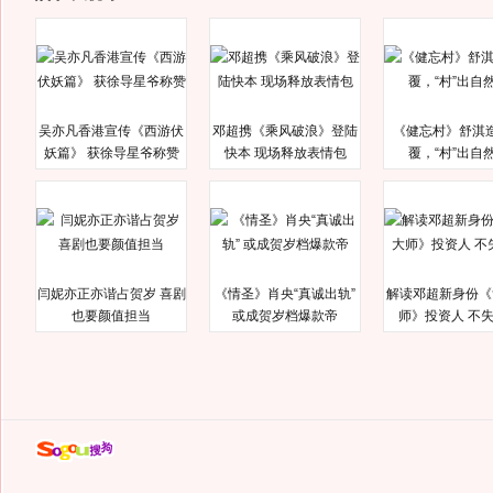
吴亦凡香港宣传《西游伏
邓超携《乘风破浪》登陆
《健忘村》舒淇
妖篇》 获徐导星爷称赞
快本 现场释放表情包
覆，“村”出自
闫妮亦正亦谐占贺岁 喜剧
《情圣》肖央“真诚出轨”
解读邓超新身份《
也要颜值担当
或成贺岁档爆款帝
师》投资人 不