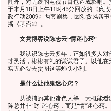
闻外，对无线的电视节目也造成影响。
于本月18日上午11时45分回放的《廉政
政行动2009》两套剧集，因涉贪风暴
播《聊斋2》。
文隽博客说陈志云“情迷心窍”
我认识陈志云多年，正如很多人对他
才灵活，彬彬有礼的谦谦君子。以他在
实无必要去贪图这等蝇头小利。
是什么让他鬼迷心窍？
从被捕的其他诸色人等，大概能看出
陈总并非“财”迷心窍，而是“情”迷心窍