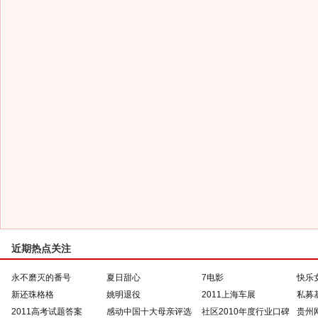
近期热点关注
永不磨灭的番号
夏日甜心
7电影
快乐
新还珠格格
姚明退役
2011上海车展
私募
2011高考试题答案
感动中国十大母亲评选
社区2010年度行业口碑
贵州