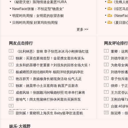
《秘密天使》陈翔情迷金素恩YURA
《先锋人
NewFace张俪：不怕定型“物质女”
《综艺马
明星时尚周报：女明星的欲望衣橱
《NewF
日韩时尚周报
好莱坞街拍周报
《夏日甜
更多 >>
网友点击排行
网友评论排行
1
1
《比利林恩》首映 章子怡范冰冰冯小刚捧场红毯
董卿：这两
2
2
独家：买菜也要拗造型！金星携女逛街有派头
刘德华新片
3
3
京东和奶茶哪个更重要？刘强东的回答全场大笑！
为救母女俩
4
4
杨威晒照庆祝结婚8周年 杨阳洋轻抚妈妈孕肚
刘德华扮邋
5
5
艳压群芳！唐嫣修身长裙现身活动 仙气儿足
章子怡斥港
6
6
独家：姚晨带小土豆逛商场 购置产后新衣
律师：于正
7
7
成都风味！张靓颖冯轲曝婚纱照 吃串串打麻将
王力宏否认
8
8
接地气！阔太熊黛林打扮休闲逛街买厕所泵
王刚自曝7
9
9
台媒:40
马蓉离婚后，砸1000万人民币给媒体要求删掉这照片
10
10
甜到腻！黄晓明上海庆生 Baby挺孕肚送蛋糕
陈冠希：假
娱乐·大视野