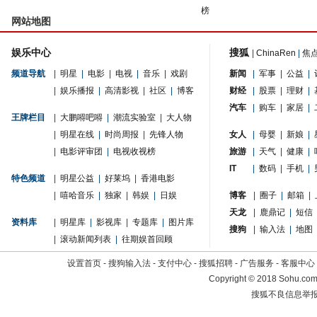
榜
网站地图
娱乐中心
搜狐
|
ChinaRen
|
焦
频道导航
|
明星
|
电影
|
电视
|
音乐
|
戏剧
新闻
|
军事
|
公益
|
|
娱乐播报
|
高清影视
|
社区
|
博客
财经
|
股票
|
理财
|
汽车
|
购车
|
家居
|
王牌栏目
|
大鹏嘚吧嘚
|
潮流实验室
|
大人物
|
明星在线
|
时尚周报
|
先锋人物
女人
|
母婴
|
新娘
|
|
电影评审团
|
电视收视榜
旅游
|
天气
|
健康
|
IT
|
数码
|
手机
|
特色频道
|
明星公益
|
好莱坞
|
香港电影
|
嘻哈音乐
|
独家
|
韩娱
|
日娱
博客
|
圈子
|
邮箱
|
天龙
|
鹿鼎记
|
短信
资料库
|
明星库
|
影视库
|
专题库
|
图片库
搜狗
|
输入法
|
地图
|
滚动新闻列表
|
往期娱首回顾
设置首页
-
搜狗输入法
-
支付中心
-
搜狐招聘
-
广告服务
-
客服中心
Copyright
©
2018 Sohu.com 
搜狐不良信息举