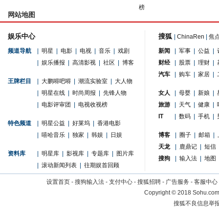
榜
网站地图
娱乐中心
搜狐
|
ChinaRen
|
焦
频道导航
|
明星
|
电影
|
电视
|
音乐
|
戏剧
新闻
|
军事
|
公益
|
|
娱乐播报
|
高清影视
|
社区
|
博客
财经
|
股票
|
理财
|
汽车
|
购车
|
家居
|
王牌栏目
|
大鹏嘚吧嘚
|
潮流实验室
|
大人物
|
明星在线
|
时尚周报
|
先锋人物
女人
|
母婴
|
新娘
|
|
电影评审团
|
电视收视榜
旅游
|
天气
|
健康
|
IT
|
数码
|
手机
|
特色频道
|
明星公益
|
好莱坞
|
香港电影
|
嘻哈音乐
|
独家
|
韩娱
|
日娱
博客
|
圈子
|
邮箱
|
天龙
|
鹿鼎记
|
短信
资料库
|
明星库
|
影视库
|
专题库
|
图片库
搜狗
|
输入法
|
地图
|
滚动新闻列表
|
往期娱首回顾
设置首页
-
搜狗输入法
-
支付中心
-
搜狐招聘
-
广告服务
-
客服中心
Copyright
©
2018 Sohu.com 
搜狐不良信息举