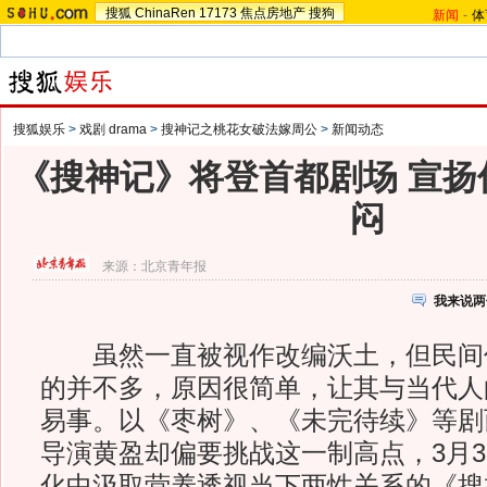
搜狐
ChinaRen
17173
焦点房地产
搜狗
新闻
-
体
搜狐娱乐
>
戏剧 drama
>
搜神记之桃花女破法嫁周公
>
新闻动态
《搜神记》将登首都剧场 宣扬
闷
来源：
北京青年报
我来说两
虽然一直被视作改编沃土，但民间
的并不多，原因很简单，让其与当代人
易事。以《枣树》、《未完待续》等剧
导演黄盈却偏要挑战这一制高点，3月3
化中汲取营养透视当下两性关系的《搜