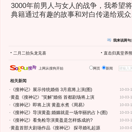
3000年前男人与女人的战争，我希望
典籍通过有趣的故事和对白传递给观众
我来说两句
(
二月二抬头龙见喜
直击归真堂养
上网从搜狗开始
网页
新闻
相关新闻
·
《搜神记》展示传统婚俗 3月底将上演(图)
10-03-
·
黄盈《搜神记》"笑解"婚俗 首都剧场将上演
10-03-
·
《搜神记》即将上演 黄盈水煮《周易》
10-03-
·
《搜神记》导演黄盈:婚姻就是一场华丽的占卜(图)
10-03-
·
《搜神记》看免检导演黄盈是怎样炼成的?
10-03-
·
黄盈首部大剧场作品《搜神记》 探寻婚礼起源
10-03-