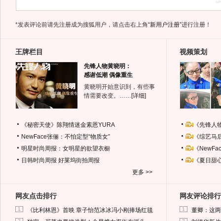
*发表评论前请先注册成为搜狐用户，请点击右上角
“新用户注册”
进行注册！
王牌栏目
视频策划
先锋人物黄晓明：
感谢低潮 偶像重生
黄晓明开始意识到，有些事
情需要改变。……
[详细]
《秘密天使》陈翔情迷金素恩YURA
《先锋人
NewFace张俪：不怕定型“物质女”
《综艺马
明星时尚周报：女明星的欲望衣橱
《NewF
日韩时尚周报
好莱坞街拍周报
《夏日甜
更多 >>
网友点击排行
网友评论排行
1
1
《比利林恩》首映 章子怡范冰冰冯小刚捧场红毯
董卿：这两
2
2