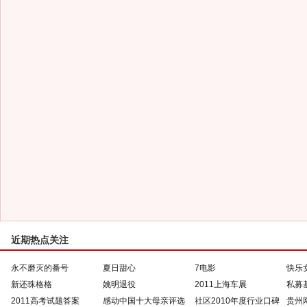
近期热点关注
永不磨灭的番号
夏日甜心
7电影
快乐
新还珠格格
姚明退役
2011上海车展
私募
2011高考试题答案
感动中国十大母亲评选
社区2010年度行业口碑
贵州