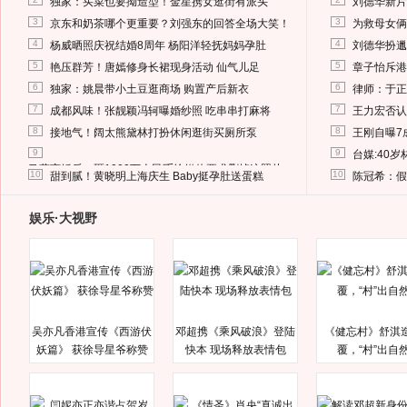
独家：买菜也要拗造型！金星携女逛街有派头
刘德华新片
3
3
京东和奶茶哪个更重要？刘强东的回答全场大笑！
为救母女俩
4
4
杨威晒照庆祝结婚8周年 杨阳洋轻抚妈妈孕肚
刘德华扮邋
5
5
艳压群芳！唐嫣修身长裙现身活动 仙气儿足
章子怡斥港
6
6
独家：姚晨带小土豆逛商场 购置产后新衣
律师：于正
7
7
成都风味！张靓颖冯轲曝婚纱照 吃串串打麻将
王力宏否认
8
8
接地气！阔太熊黛林打扮休闲逛街买厕所泵
王刚自曝7
9
9
台媒:40
马蓉离婚后，砸1000万人民币给媒体要求删掉这照片
10
10
甜到腻！黄晓明上海庆生 Baby挺孕肚送蛋糕
陈冠希：假
娱乐·大视野
吴亦凡香港宣传《西游伏
邓超携《乘风破浪》登陆
《健忘村》舒淇
妖篇》 获徐导星爷称赞
快本 现场释放表情包
覆，“村”出自