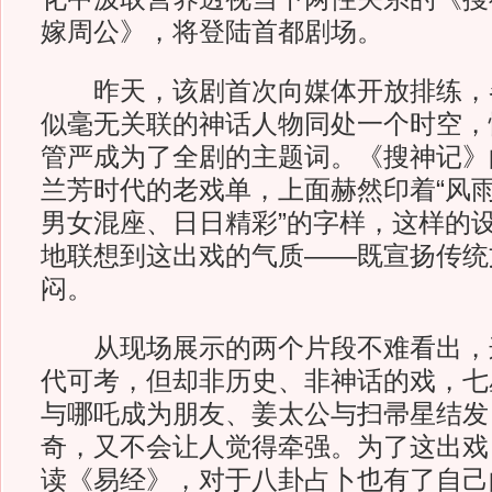
嫁周公》，将登陆首都剧场。
昨天，该剧首次向媒体开放排练，
似毫无关联的神话人物同处一个时空，
管严成为了全剧的主题词。《搜神记》
兰芳时代的老戏单，上面赫然印着“风
男女混座、日日精彩”的字样，这样的
地联想到这出戏的气质——既宣扬传统
闷。
从现场展示的两个片段不难看出，
代可考，但却非历史、非神话的戏，七
与哪吒成为朋友、姜太公与扫帚星结发
奇，又不会让人觉得牵强。为了这出戏
读《易经》，对于八卦占卜也有了自己