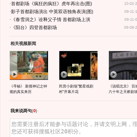
·
首都剧场《疯狂的疯狂》虎年再出击(图)
10-02-
·
影子首都剧场演出 中英双语独角表演(图)
09-11-
·
《春雪润之》诠释父子情 首都剧场上演
09-11-
·
《阳台》四登首都剧场
09-08-
相关视频新闻
《寻秘》 新搜神记之钟
民营小剧场"繁星戏剧
《说唱北京》 百
馗的真实来历
村"开幕片花
六十年之天桥剧
我来说两句
(
0
)