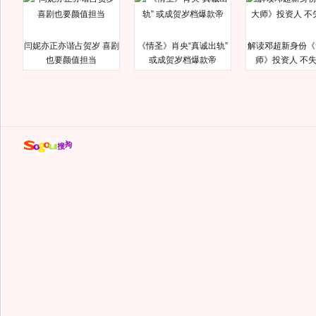
闫妮亦正亦谐占贺岁 喜剧
《情圣》肖央“真诚出轨”
解读邓超新身份《
也要颜值担当
或成贺岁档爆款帝
师》投资人 不