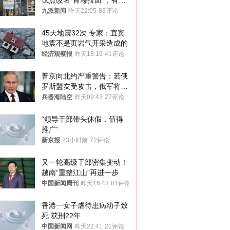
试点改名“青海拉面”，有商
家改名已两年
九派新闻
昨天22:05
83评论
45天地震32次 专家：宜宾
地震不是页岩气开采造成的
经济观察报
昨天18:19
41评论
普京向北约严重警告：若俄
罗斯盟友受攻击，俄军将动
用核武器保护
兵器海陆空
昨天09:43
27评论
“领导干部带头休假，值得
推广”
新京报
23小时前
72评论
又一轮高级干部密集变动！
越南“重整江山”再进一步
中国新闻周刊
昨天16:43
81评论
香港一女子虐待患病幼子致
死 获刑22年
中国新闻网
昨天22:41
21评论