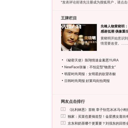
*发表评论前请先注册成为搜狐用户，请点击
王牌栏目
先锋人物黄晓明：
感谢低潮 偶像重
黄晓明开始意识到
情需要改变。……
《秘密天使》陈翔情迷金素恩YURA
NewFace张俪：不怕定型“物质女”
明星时尚周报：女明星的欲望衣橱
日韩时尚周报
好莱坞街拍周报
网友点击排行
1
《比利林恩》首映 章子怡范冰冰冯小刚
2
独家：买菜也要拗造型！金星携女逛街
3
京东和奶茶哪个更重要？刘强东的回答