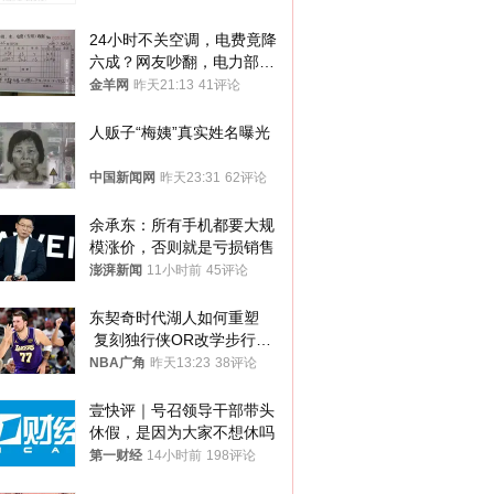
24小时不关空调，电费竟降
六成？网友吵翻，电力部门
回应→
金羊网
昨天21:13
41评论
人贩子“梅姨”真实姓名曝光
中国新闻网
昨天23:31
62评论
余承东：所有手机都要大规
模涨价，否则就是亏损销售
澎湃新闻
11小时前
45评论
东契奇时代湖人如何重塑
 复刻独行侠OR改学步行
者？
NBA广角
昨天13:23
38评论
壹快评｜号召领导干部带头
休假，是因为大家不想休吗
第一财经
14小时前
198评论