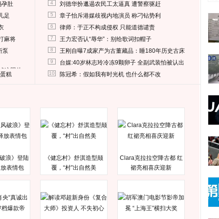
4
妈孕肚
刘德华扮邋遢农民工太逼真 遭警察驱赶
5
儿足
章子怡斥港媒歧视内地演员 称刁钻势利
6
衣
律师：于正不构成侵权 只能道德谴责
7
打麻将
王力宏否认“辱华”：别给歌词扣帽子
8
所泵
王刚自曝7成家产为古董藏品：睡180年历史古床
9
台媒:40岁林志玲冷冻9颗卵子 全副武装怕被认出
删掉这照片
10
送蛋糕
陈冠希：假如我有时光机 也什么都不改
破浪》登陆
《健忘村》舒淇造型颠
Clara克拉拉空降古都 红
释放表情包
覆，“村”出自然美
裙亮相喜庆迎新