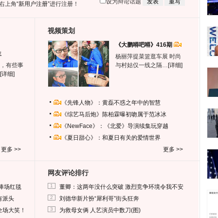
设为辩论话题
右上角
“新用户注册”
进行注册！
视频策划
《大鹏嘚吧嘚》416期
生
杨丽萍提菜篮逛车展 时尚
，有些事
与村姑仅一线之隔…
[详细]
[详细]
《先锋人物》：黄磊不惑之年中的智慧
《综艺马后炮》陈柏霖曝初吻属于范冰冰
《NewFace》：《北爱》导演续集玩穿越
《夏日甜心》：和夏日有关的爱情世界
更多 >>
更多 >>
网友评论排行
1
捧场红毯
董卿：这两年没什么突破 激烈竞争环境令我不安
2
有派头
刘德华新片扮“犀利哥”街头狂奔
3
全场大笑！
为救母女俩 人艺演员中数刀(图)