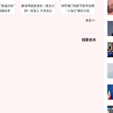
“真诚出轨”
解读邓超新身份《复合大
胡军澳门电影节影帝加冕
档爆款帝
师》投资人 不失初心
“上海王”横扫大奖
更多>>
我要发布