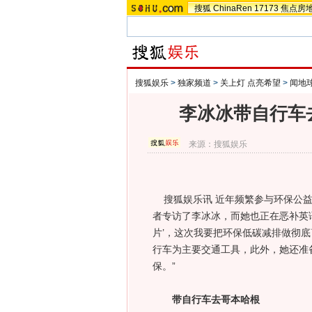
搜狐
ChinaRen
17173
焦点房
搜狐娱乐
>
独家频道
>
关上灯 点亮希望
>
闻地
李冰冰带自行车
来源：
搜狐娱乐
搜狐娱乐讯 近年频繁参与环保公益
者专访了
李冰冰
，而她也正在恶补英
片’，这次我要把环保低碳减排做彻
行车为主要交通工具，此外，她还准
保。”
带自行车去哥本哈根