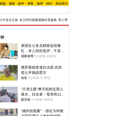
视频
-
播客
-
邮件
-
博客
-
微博
-
BBS
-
我说两句
红牛音乐之旅
金立特约搜狐视频年度盛典
男人帮
评榜
泰国女公务员精致妆容爆
红，本人回应批评：不喜欢
就别看
观察者网
5小时前
23评论
俄罗斯政客逃往法国 此前
曾公开挑战普京
知世
4小时前
57评论
“天津之眼”摩天轮附近两人
落水，目击者：母亲和11岁
儿子先后被打捞上岸
新京报
7小时前
49评论
“婚外胚胎案”：假证为何能