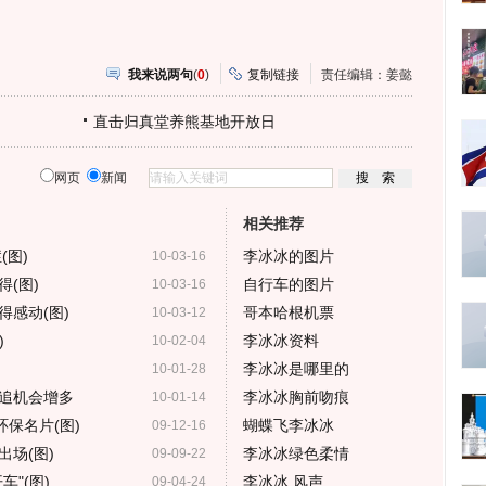
我来说两句
(
0
)
复制链接
责任编辑：姜懿
直击归真堂养熊基地开放日
网页
新闻
相关推荐
(图)
李冰冰的图片
10-03-16
(图)
自行车的图片
10-03-16
感动(图)
哥本哈根机票
10-03-12
)
李冰冰资料
10-02-04
李冰冰是哪里的
10-01-28
追机会增多
李冰冰胸前吻痕
10-01-14
环保名片(图)
蝴蝶飞李冰冰
09-12-16
场(图)
李冰冰绿色柔情
09-09-22
"(图)
李冰冰 风声
09-04-24