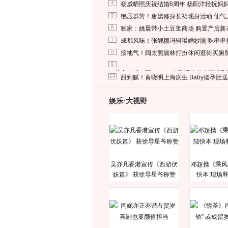
4
杨威晒照庆祝结婚8周年 杨阳洋轻抚妈
5
艳压群芳！唐嫣修身长裙现身活动 仙气
6
独家：姚晨带小土豆逛商场 购置产后新
7
成都风味！张靓颖冯轲曝婚纱照 吃串串
8
接地气！阔太熊黛林打扮休闲逛街买厕
9
马蓉离婚后，砸1000万人民币给媒体要求
10
甜到腻！黄晓明上海庆生 Baby挺孕肚
娱乐·大视野
吴亦凡香港宣传《西游伏
邓超携《乘风
妖篇》 获徐导星爷称赞
快本 现场