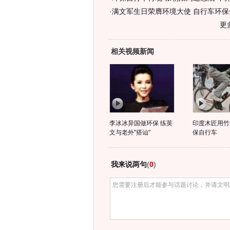
·
满文军生日荣膺环境大使 自行车环保
更
相关视频新闻
李冰冰异国做环保 练英
印度木匠用竹
文与老外"搭讪"
保自行车
我来说两句
(
0
)