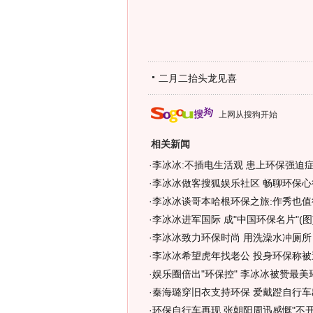
二月二抬头龙见喜
上网从搜狗开始
相关新闻
·
李冰冰:不插电生活观 患上环保强迫症
·
李冰冰做客搜狐娱乐社区 畅聊环保心得
·
李冰冰谈哥本哈根环保之旅:作秀也值得
·
李冰冰进军国际 成"中国环保名片"(图
·
李冰冰致力环保时尚 用洗澡水冲厕所
·
李冰冰希望虎年找老公 投身环保称被
·
娱乐圈倍出"环保控" 李冰冰被赞最美
·
秦海璐穿旧衣支持环保 爱戴蹬自行车出
·
环保自行车再现 张朝阳周迅感慨"不开车