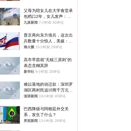
父母为陪女儿在大学食堂承
包档口2年，女儿发声：初
衷是为了陪伴，毕业后将不
九派新闻
7小时前
50评论
再营业
普京再向东方借兵，这次出
兵数量十分惊人，美媒：俄
朝要动真格？
烽火菌
15小时前
29评论
高市早苗就“无核三原则”的
表态含糊其辞
新华社
6小时前
20评论
难以落地的动迁款：深圳罗
湖区两村民追讨两千万元动
迁款八年未果
澎湃新闻
10小时前
40评论
巴西降级与阿根廷外交关
系，发生了什么？
界面新闻
13小时前
28评论