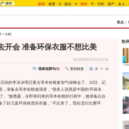
地产
搜狗
新闻
-
体育
-
S
-
娱乐
-
V
-
财经
-
IT
-
汽车
-
房产
-
女人
-
热点：
球一小时
热
去开会 准备环保衣服不想比美
2010年03月16日14:31
我来说两句
(
0
)
复制链接
大
中
小
活动的
李冰冰明日要去哥本哈根参加气候峰会了。10日，记
语，准备去哥本哈根做演讲，“很多人说我是中国的‘环保名
底了。”她透露，在即将到来的哥本哈根的行程中，她准备以自
备了好几套环保材质的衣服，“不比美了，现在流行比赛环