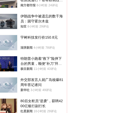
在医院通行？谁有权销毁胚
胎？
南方都市报
8小时前
24评论
伊朗战争中被遗忘的数千海
员：困守霍尔木兹
知世
8小时前
29评论
宇树科技发行价150.8元
澎湃新闻
4小时前
78评论
特朗普小跑着“救下”险摔下
台的男童，顺便“补刀”拜
登：“我可不想他像拜登一
极目新闻
11小时前
43评论
样摔下来”
外交部发言人就广岛核爆81
周年答记者问
新华社
3小时前
49评论
80后女柜员“逆袭”，获聘42
00亿银行副行长
红星新闻
10小时前
29评论