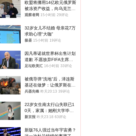
欧盟将挪用14亿欧元俄罗斯
被冻资产收益，向乌克兰提
供援助
观察者网
15小时前
29评论
32岁女儿不结婚 母亲花7万
求助心理“大咖”
极昼
15小时前
19评论
因凡蒂诺就世界杯出售计划
道歉 不愿放弃FIFA主席职
位
足坛欧美汇
16小时前
33评论
被俄导弹“洗地”后，泽连斯
基还在做梦：让俄罗斯在冬
季前求和？
兵器先锋
昨天20:13
39评论
22岁女生南太行山失联已1
0天，家属：她刚大学毕业
想到山里旅行
新京报
昨天23:18
63评论
新版76人强过当年宇宙勇？