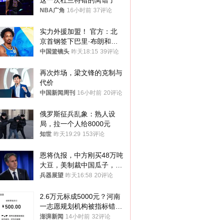
这一次杜兰特错的离谱了
NBA广角
16小时前
37评论
实力外援加盟！ 官方：北
京首钢签下巴里·布朗和桑
普森
中国篮镜头
昨天18:15
39评论
再次炸场，梁文锋的克制与
代价
中国新闻周刊
16小时前
20评论
俄罗斯征兵乱象：熟人设
局，拉一个人给8000元
知世
昨天19:29
153评论
恩将仇报，中方刚买48万吨
大豆，美制裁中国瓜子，布
林肯措辞变了
兵器展望
昨天16:58
20评论
2.6万元标成5000元？河南
一志愿规划机构被指标错学
费致考生复读
澎湃新闻
14小时前
32评论