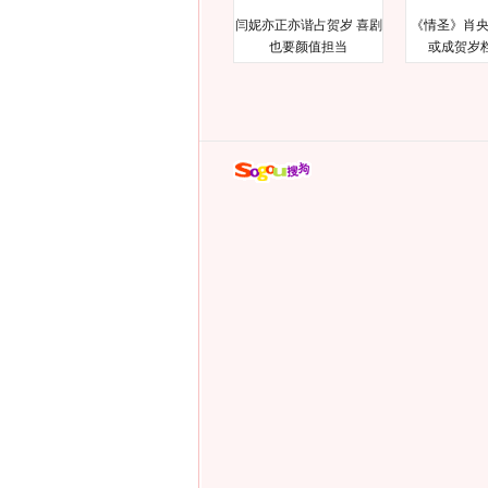
闫妮亦正亦谐占贺岁 喜剧
《情圣》肖央
也要颜值担当
或成贺岁