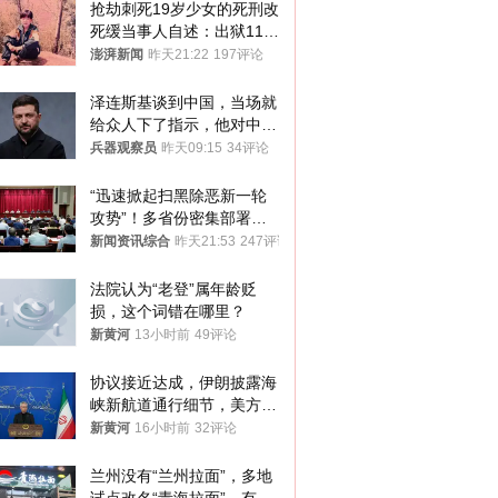
抢劫刺死19岁少女的死刑改
死缓当事人自述：出狱11年
间始终刻意躲避被害人家属
澎湃新闻
昨天21:22
197评论
泽连斯基谈到中国，当场就
给众人下了指示，他对中国
和中乌关系，显然又有了新
兵器观察员
昨天09:15
34评论
的想法
“迅速掀起扫黑除恶新一轮
攻势”！多省份密集部署，
公布举报方式
新闻资讯综合
昨天21:53
247评论
法院认为“老登”属年龄贬
损，这个词错在哪里？
新黄河
13小时前
49评论
协议接近达成，伊朗披露海
峡新航道通行细节，美方再
提“倒计时”
新黄河
16小时前
32评论
兰州没有“兰州拉面”，多地