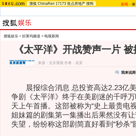
搜狐
ChinaRen
17173
焦点房地产
搜狗
新闻
-
体
搜狐娱乐
>
好莱坞频道
>
电视新闻
《太平洋》开战赞声一片 被
来源：
北京晨报
作者：吴昊
我来说两
晨报综合消息 总投资高达2.23亿
争剧《太平洋》终于在美剧迷的千呼万
天上午首播。这部被称为“史上最贵电视
姐妹篇的剧集第一集播出后果然没有让
失望，纷纷称这部剧简直好看到“秒杀”