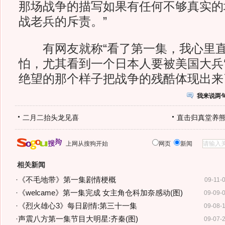
那场战争的描写如果有任何不够真实的
战老兵的斥责。”
有网友就称“看了第一集，我心里直
怕，尤其看到一个日本人要被美国大兵‘
绝望的那个样子把战争的残酷体现出来
我来说两
二月二抬头龙见喜
直击归真堂养
上网从搜狗开始
网页
新闻
相关新闻
·
《不毛地带》第一集剧情梗概
09-11-
·
《welcame》第一集完成 女主角仓科加奈感动(图)
09-09-
·
《烈火雄心3》每日剧情:第三十一集
09-08-
·
声震八方第一集节目大明星:齐秦(图)
09-07-