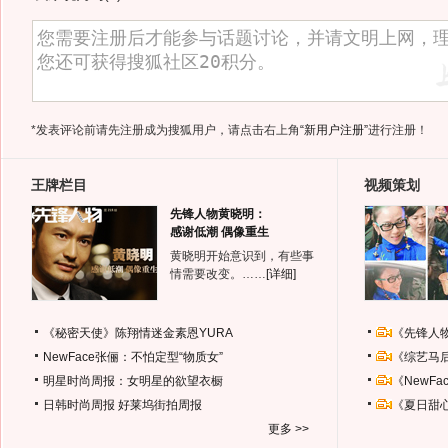
*发表评论前请先注册成为搜狐用户，请点击右上角
“新用户注册”
进行注册！
王牌栏目
视频策划
先锋人物黄晓明：
感谢低潮 偶像重生
黄晓明开始意识到，有些事
情需要改变。……
[详细]
《秘密天使》陈翔情迷金素恩YURA
《先锋人
NewFace张俪：不怕定型“物质女”
《综艺马
明星时尚周报：女明星的欲望衣橱
《NewF
日韩时尚周报
好莱坞街拍周报
《夏日甜
更多 >>