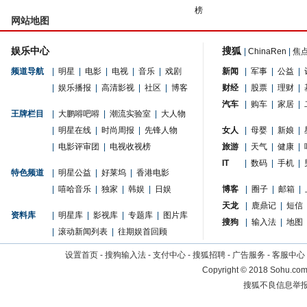
榜
网站地图
娱乐中心
搜狐
|
ChinaRen
|
焦
频道导航
|
明星
|
电影
|
电视
|
音乐
|
戏剧
新闻
|
军事
|
公益
|
|
娱乐播报
|
高清影视
|
社区
|
博客
财经
|
股票
|
理财
|
汽车
|
购车
|
家居
|
王牌栏目
|
大鹏嘚吧嘚
|
潮流实验室
|
大人物
|
明星在线
|
时尚周报
|
先锋人物
女人
|
母婴
|
新娘
|
|
电影评审团
|
电视收视榜
旅游
|
天气
|
健康
|
IT
|
数码
|
手机
|
特色频道
|
明星公益
|
好莱坞
|
香港电影
|
嘻哈音乐
|
独家
|
韩娱
|
日娱
博客
|
圈子
|
邮箱
|
天龙
|
鹿鼎记
|
短信
资料库
|
明星库
|
影视库
|
专题库
|
图片库
搜狗
|
输入法
|
地图
|
滚动新闻列表
|
往期娱首回顾
设置首页
-
搜狗输入法
-
支付中心
-
搜狐招聘
-
广告服务
-
客服中心
Copyright
©
2018 Sohu.com 
搜狐不良信息举