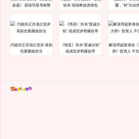
妖篇》 获徐导星爷称赞
快本 现场释放表情包
覆，“村”出自
闫妮亦正亦谐占贺岁 喜剧
《情圣》肖央“真诚出轨”
解读邓超新身份《
也要颜值担当
或成贺岁档爆款帝
师》投资人 不