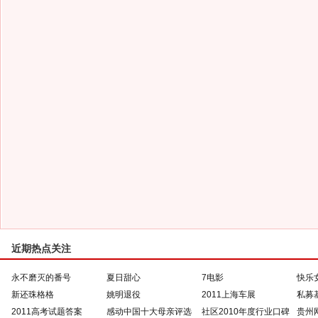
近期热点关注
永不磨灭的番号
夏日甜心
7电影
快乐
新还珠格格
姚明退役
2011上海车展
私募
2011高考试题答案
感动中国十大母亲评选
社区2010年度行业口碑
贵州