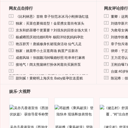
网友点击排行
网友评论排行
1
1
《比利林恩》首映 章子怡范冰冰冯小刚捧场红毯
董卿：这两
2
2
独家：买菜也要拗造型！金星携女逛街有派头
刘德华新片
3
3
京东和奶茶哪个更重要？刘强东的回答全场大笑！
为救母女俩
4
4
杨威晒照庆祝结婚8周年 杨阳洋轻抚妈妈孕肚
刘德华扮邋
5
5
艳压群芳！唐嫣修身长裙现身活动 仙气儿足
章子怡斥港
6
6
独家：姚晨带小土豆逛商场 购置产后新衣
律师：于正
7
7
成都风味！张靓颖冯轲曝婚纱照 吃串串打麻将
王力宏否认
8
8
接地气！阔太熊黛林打扮休闲逛街买厕所泵
王刚自曝7
9
9
台媒:40
马蓉离婚后，砸1000万人民币给媒体要求删掉这照片
10
10
甜到腻！黄晓明上海庆生 Baby挺孕肚送蛋糕
陈冠希：假
娱乐·大视野
吴亦凡香港宣传《西游伏
邓超携《乘风破浪》登陆
《健忘村》舒淇