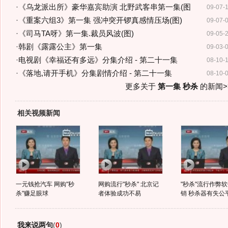
·
《乌龙派出所》豪华嘉宾助演 北野武客串第一集(图
09-07-
·
《重案六组3》第一集 强冲突开锣真感情压场(图)
09-07-
·
《司马TA呀》第一集.裁员风波(图)
09-05-
·
韩剧《露露公主》第一集
09-03-
·
电视剧《幸福还有多远》分集介绍 - 第二十一集
08-10-
·
《落地,请开手机》分集剧情介绍 - 第二十一集
08-10-
更多关于
第一集 秒杀
的新闻>
相关视频新闻
一元钱抢汽车 网购"秒
网购流行"秒杀" 北京记
"秒杀"流行作弊
杀"赚足眼球
者体验成功不易
销 秒杀器有失公
我来说两句
(
0
)