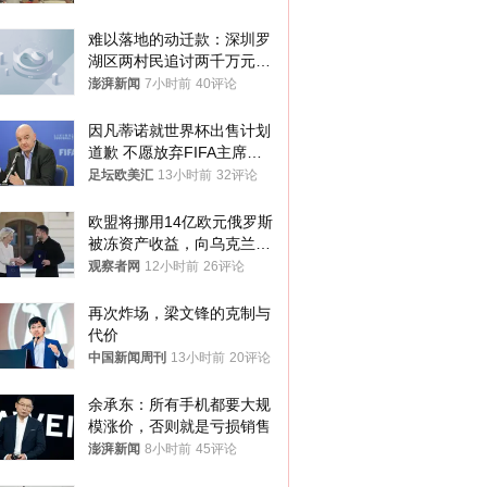
再营业
难以落地的动迁款：深圳罗
湖区两村民追讨两千万元动
迁款八年未果
澎湃新闻
7小时前
40评论
因凡蒂诺就世界杯出售计划
道歉 不愿放弃FIFA主席职
位
足坛欧美汇
13小时前
32评论
欧盟将挪用14亿欧元俄罗斯
被冻资产收益，向乌克兰提
供援助
观察者网
12小时前
26评论
再次炸场，梁文锋的克制与
代价
中国新闻周刊
13小时前
20评论
余承东：所有手机都要大规
模涨价，否则就是亏损销售
澎湃新闻
8小时前
45评论