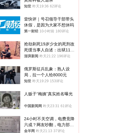
莫斯科被人追杀
知世
昨天19:36
62评论
壹快评｜号召领导干部带头
休假，是因为大家不想休吗
第一财经
10小时前
180评论
抢劫刺死19岁少女的死刑改
死缓当事人自述：出狱11年
间始终刻意躲避被害人家属
澎湃新闻
昨天21:22
196评论
俄罗斯征兵乱象：熟人设
局，拉一个人给8000元
知世
昨天19:29
153评论
人贩子“梅姨”真实姓名曝光
中国新闻网
昨天23:31
61评论
24小时不关空调，电费竟降
六成？网友吵翻，电力部门
回应→
金羊网
昨天21:13
37评论