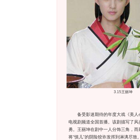
3.15王丽坤
备受影迷期待的年度大戏《美人心计》
电视剧频道全国首播。该剧描写了风
勇。王丽坤在剧中一人分饰三角，而
将“慎儿”的阴险狡诈发挥到淋漓尽致