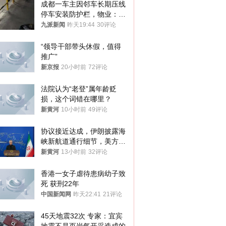
成都一车主因邻车长期压线
停车安装防护栏，物业：不
建议装护栏，也会影响自身
九派新闻
昨天19:44
30评论
停车
“领导干部带头休假，值得
推广”
新京报
20小时前
72评论
法院认为“老登”属年龄贬
损，这个词错在哪里？
新黄河
10小时前
49评论
协议接近达成，伊朗披露海
峡新航道通行细节，美方再
提“倒计时”
新黄河
13小时前
32评论
香港一女子虐待患病幼子致
死 获刑22年
中国新闻网
昨天22:41
21评论
45天地震32次 专家：宜宾