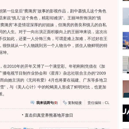
一位皇后“窦漪房”故事的影视作品，剧中聂慎儿这个角色
来说“慎儿”这个角色，精彩却难演”。王丽坤所饰演的“慎
“窦漪房”本是情谊深厚的好姐妹，但漪房的善良和慎儿的自私
同的人生。对于一向出演正面积极向上的王丽坤来说，这次出
不仅如此，还要一人分饰三角，可谓是难上加难，不过好在王
，很快就从一个人物跳到另一个人物当中，抓住人物鲜明的特
丽坤。
在2010年的开年又博了一个满堂彩。年初刚刚凭借在《加
播电视节目制作业协会和《星库》杂志社联合主办的“2009
。而由她主演的《无间有爱》4月也将要在福建、广东等多地卫
小雪”，与《美人心计》中的蛇蝎美人形成了鲜明对比，也更加
派。
我来说两句
(
0
)
复制链接
责任编辑：CL
直击归真堂养熊基地开放日