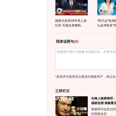
国新办发表09年美人权
"阿凡达"热潮
纪录 无视自身糟糕..
九金溥聪变"纳
我来说两句
(
0
)
*发表评论前请先注册成为搜狐用户，请点击
王牌栏目
先锋人物黄晓明：
感谢低潮 偶像重
黄晓明开始意识到
情需要改变。……