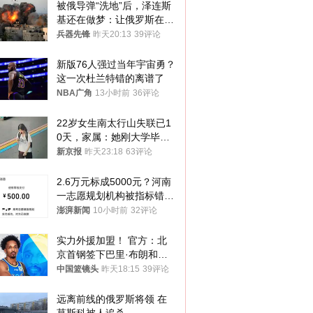
被俄导弹“洗地”后，泽连斯
基还在做梦：让俄罗斯在冬
季前求和？
兵器先锋
昨天20:13
39评论
新版76人强过当年宇宙勇？
这一次杜兰特错的离谱了
NBA广角
13小时前
36评论
22岁女生南太行山失联已1
0天，家属：她刚大学毕业
想到山里旅行
新京报
昨天23:18
63评论
2.6万元标成5000元？河南
一志愿规划机构被指标错学
费致考生复读
澎湃新闻
10小时前
32评论
实力外援加盟！ 官方：北
京首钢签下巴里·布朗和桑
普森
中国篮镜头
昨天18:15
39评论
远离前线的俄罗斯将领 在