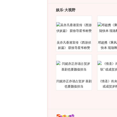
娱乐·大视野
吴亦凡香港宣传《西游伏
邓超携《乘风
妖篇》 获徐导星爷称赞
快本 现场
闫妮亦正亦谐占贺岁 喜剧
《情圣》肖央
也要颜值担当
或成贺岁