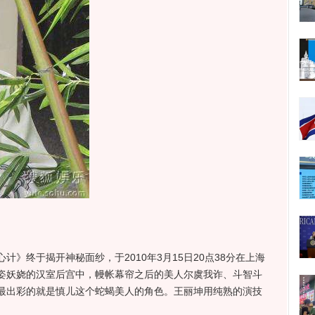
终于揭开神秘面纱，于2010年3月15日20点38分在上海
姿妖娆的汉室后宫中，幔帐幕帘之后的美人尔虞我诈、斗智斗
最出彩的就是慎儿这个蛇蝎美人的角色。王丽坤用纯熟的演技
。