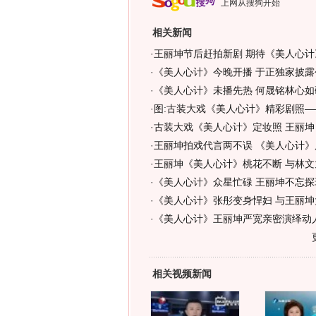
上网从搜狗开始
相关新闻
·
王丽坤节后赶拍新剧 期待《美人心计
·
《美人心计》今晚开播 于正独家披露
·
《美人心计》未播先热 何晟铭林心如
·
图:古装大戏《美人心计》精彩剧照——
·
古装大戏《美人心计》定妆照 王丽坤 饰
·
王丽坤拍戏代言两不误 《美人心计》
·
王丽坤《美人心计》桃花不断 与林文
·
《美人心计》众星忙碌 王丽坤不忘探
·
《美人心计》张彤变身悍妇 与王丽坤
·
《美人心计》王丽坤严宽亲密演绎动人
相关视频新闻