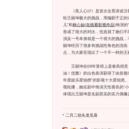
《美人心计》是首次全景讲述汉朝第
给王丽坤极大的挑战，用编剧于正的话
儿”和
林心如
(
在线看影视作品
)
饰演的
形成了很大的对比，也造就了她们不
演反一号本身就是一个很大的挑战，
丽坤经历了很多有挑战性角色的洗练
点，为大家呈现出了一个不一样的王
王丽坤在09年算得上是春风得意，
油！优雅》的出色表演获得了由首都广
年度娱乐星锐榜”的影视十大星锐奖
视轮播，她在剧中饰演天性善良的“
体现出王丽坤是名副其实的实力偶像
二月二抬头龙见喜