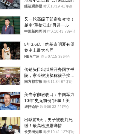
地震不是页岩气开采造成的
经济观察报
昨天18:19
41评论
又一轮高级干部密集变动！
越南“重整江山”再进一步
中国新闻周刊
昨天16:43
78评论
5年3.6亿！约基奇明夏有望
签史上最大合同
NBA广角
昨天07:15
38评论
传销头目出狱后开办国学书
院，家长被洗脑称孩子挨打
才有效果
南方都市报
昨天11:34
67评论
美专家彻底改口：中国军力
10年“史无前例”狂飙！美军
真慌了
虚怀论语
昨天09:33
22评论
出狱前8天，男子被改判死
缓！最高检披露详情——
长安街知事
昨天10:41
127评论