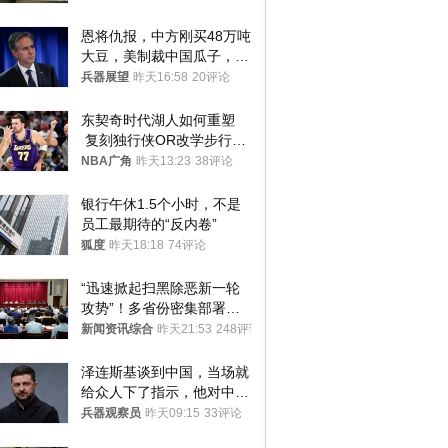
恩将仇报，中方刚买48万吨
大豆，美制裁中国瓜子，布
林肯措辞变了
兵器展望
昨天16:58
20评论
东契奇时代湖人如何重塑
 复刻独行侠OR改学步行
者？
NBA广角
昨天13:23
38评论
银行午休1.5个小时，不是
员工最期待的“反内卷”
狐度
昨天18:18
74评论
“迅速掀起扫黑除恶新一轮
攻势”！多省份密集部署，
公布举报方式
新闻资讯综合
昨天21:53
248评论
泽连斯基谈到中国，当场就
给众人下了指示，他对中国
和中乌关系，显然又有了新
兵器观察员
昨天09:15
33评论
的想法