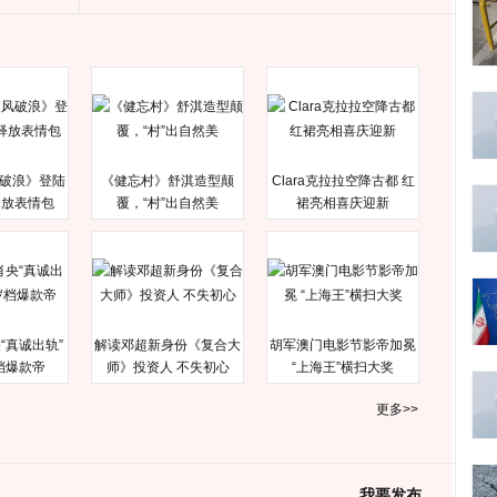
破浪》登陆
《健忘村》舒淇造型颠
Clara克拉拉空降古都 红
释放表情包
覆，“村”出自然美
裙亮相喜庆迎新
“真诚出轨”
解读邓超新身份《复合大
胡军澳门电影节影帝加冕
档爆款帝
师》投资人 不失初心
“上海王”横扫大奖
更多>>
我要发布