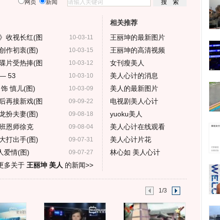
网页
新闻
相关推荐
》收视长红(图
王丽坤的最新图片
10-03-11
创作初衷(图)
王丽坤的高清视频
10-03-15
碟片受热捧(图
女刊瘦美人
10-03-12
 53
美人心计的消息
10-03-10
 慎儿(图)
美人的最新图片
10-03-09
后再接新戏(图
电视剧美人心计
09-09-22
龙扮夫妻(图)
yuoku美人
09-08-18
班恩师徐克
美人心计在线观看
09-08-04
大打出手(图)
美人心计片花
09-07-31
爱情(图)
林心如 美人心计
09-07-27
更多关于
王丽坤 美人
的新闻>>
1/3