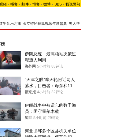
视频
-
播客
-
邮件
-
博客
-
微博
-
BBS
-
我说两句
红牛音乐之旅
金立特约搜狐视频年度盛典
男人帮
评榜
伊朗总统：最高领袖决策过
程遭人利用
海外网
5小时前
88评论
“天津之眼”摩天轮附近两人
落水，目击者：母亲和11岁
儿子先后被打捞上岸
新京报
4小时前
32评论
伊朗战争中被遗忘的数千海
员：困守霍尔木兹
知世
5小时前
29评论
河北邯郸多个区县机关单位