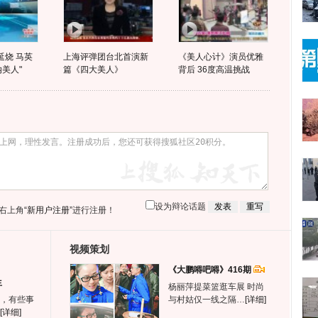
延烧 马英
上海评弹团台北首演新
《美人心计》演员优雅
美人"
篇《四大美人》
背后 36度高温挑战
设为辩论话题
右上角
“新用户注册”
进行注册！
视频策划
《大鹏嘚吧嘚》416期
生
杨丽萍提菜篮逛车展 时尚
，有些事
与村姑仅一线之隔…
[详细]
[详细]