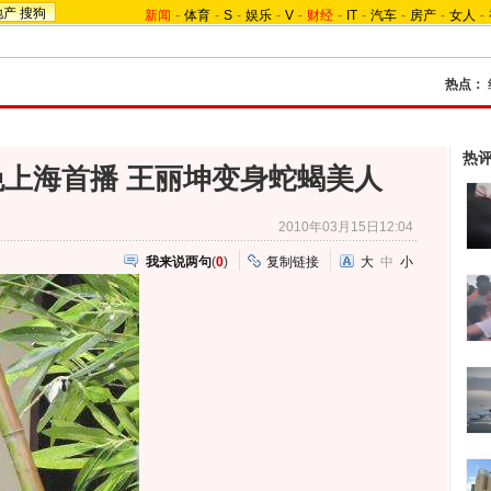
地产
搜狗
新闻
-
体育
-
S
-
娱乐
-
V
-
财经
-
IT
-
汽车
-
房产
-
女人
-
热点：
热
上海首播 王丽坤变身蛇蝎美人
2010年03月15日12:04
我来说两句
(
0
)
复制链接
大
中
小