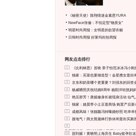
《秘密天使》陈翔情迷金素恩YURA
NewFace张俪：不怕定型“物质女”
明星时尚周报：女明星的欲望衣橱
日韩时尚周报
好莱坞街拍周报
网友点击排行
1
《比利林恩》首映 章子怡范冰冰冯小刚
2
独家：买菜也要拗造型！金星携女逛街
3
京东和奶茶哪个更重要？刘强东的回答
4
杨威晒照庆祝结婚8周年 杨阳洋轻抚妈
5
艳压群芳！唐嫣修身长裙现身活动 仙气
6
独家：姚晨带小土豆逛商场 购置产后新
7
成都风味！张靓颖冯轲曝婚纱照 吃串串
8
接地气！阔太熊黛林打扮休闲逛街买厕
9
马蓉离婚后，砸1000万人民币给媒体要求
10
甜到腻！黄晓明上海庆生 Baby挺孕肚