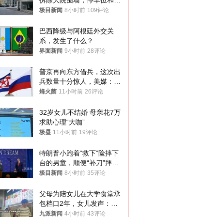
拆除大院围墙，停车位和厕
所免费开放，当地多部门回
极目新闻
8小时前
109评论
应
巴西降级与阿根廷外交关
系，发生了什么？
界面新闻
9小时前
28评论
普京再向东方借兵，这次出
兵数量十分惊人，美媒：俄
朝要动真格？
烽火菌
11小时前
26评论
32岁女儿不结婚 母亲花7万
求助心理“大咖”
极昼
11小时前
19评论
特朗普小跑着“救下”险摔下
台的男童，顺便“补刀”拜
登：“我可不想他像拜登一
极目新闻
8小时前
35评论
样摔下来”
父母为陪女儿在大学食堂承
包档口2年，女儿发声：初
衷是为了陪伴，毕业后将不
九派新闻
4小时前
43评论