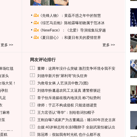
《先锋人物》：黄磊不惑之年中的智慧
《综艺马后炮》陈柏霖曝初吻属于范冰冰
《NewFace》：《北爱》导演续集玩穿越
《夏日甜心》：和夏日有关的爱情世界
更多 >>
更多 >>
网友评论排行
1
捧场红毯
董卿：这两年没什么突破 激烈竞争环境令我不安
2
有派头
刘德华新片扮“犀利哥”街头狂奔
3
全场大笑！
为救母女俩 人艺演员中数刀(图)
4
妈孕肚
刘德华扮邋遢农民工太逼真 遭警察驱赶
5
儿足
章子怡斥港媒歧视内地演员 称刁钻势利
6
衣
律师：于正不构成侵权 只能道德谴责
7
打麻将
王力宏否认“辱华”：别给歌词扣帽子
8
所泵
王刚自曝7成家产为古董藏品：睡180年历史古床
9
台媒:40岁林志玲冷冻9颗卵子 全副武装怕被认出
删掉这照片
10
送蛋糕
陈冠希：假如我有时光机 也什么都不改