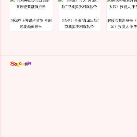
闫妮亦正亦谐占贺岁 喜剧
《情圣》肖央“真诚出轨”
解读邓超新身份《
也要颜值担当
或成贺岁档爆款帝
师》投资人 不