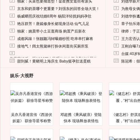
2
2
独家：买菜也要拗造型！金星携女逛街有派头
刘德华新片
3
3
京东和奶茶哪个更重要？刘强东的回答全场大笑！
为救母女俩
4
4
杨威晒照庆祝结婚8周年 杨阳洋轻抚妈妈孕肚
刘德华扮邋
5
5
艳压群芳！唐嫣修身长裙现身活动 仙气儿足
章子怡斥港
6
6
独家：姚晨带小土豆逛商场 购置产后新衣
律师：于正
7
7
成都风味！张靓颖冯轲曝婚纱照 吃串串打麻将
王力宏否认
8
8
接地气！阔太熊黛林打扮休闲逛街买厕所泵
王刚自曝7
9
9
台媒:40
马蓉离婚后，砸1000万人民币给媒体要求删掉这照片
10
10
甜到腻！黄晓明上海庆生 Baby挺孕肚送蛋糕
陈冠希：假
娱乐·大视野
吴亦凡香港宣传《西游伏
邓超携《乘风破浪》登陆
《健忘村》舒淇
妖篇》 获徐导星爷称赞
快本 现场释放表情包
覆，“村”出自