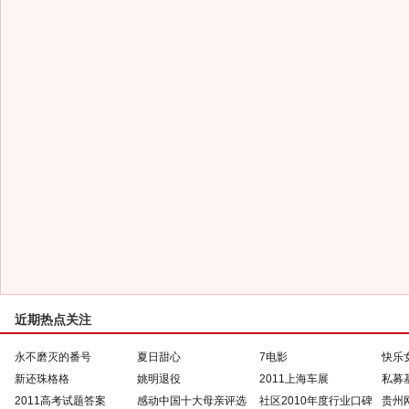
近期热点关注
永不磨灭的番号
夏日甜心
7电影
快乐
新还珠格格
姚明退役
2011上海车展
私募
2011高考试题答案
感动中国十大母亲评选
社区2010年度行业口碑
贵州