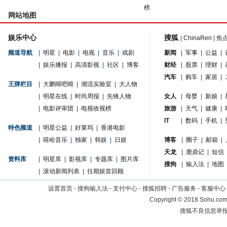
榜
网站地图
娱乐中心
搜狐
|
ChinaRen
|
焦
频道导航
|
明星
|
电影
|
电视
|
音乐
|
戏剧
新闻
|
军事
|
公益
|
|
娱乐播报
|
高清影视
|
社区
|
博客
财经
|
股票
|
理财
|
汽车
|
购车
|
家居
|
王牌栏目
|
大鹏嘚吧嘚
|
潮流实验室
|
大人物
|
明星在线
|
时尚周报
|
先锋人物
女人
|
母婴
|
新娘
|
|
电影评审团
|
电视收视榜
旅游
|
天气
|
健康
|
IT
|
数码
|
手机
|
特色频道
|
明星公益
|
好莱坞
|
香港电影
|
嘻哈音乐
|
独家
|
韩娱
|
日娱
博客
|
圈子
|
邮箱
|
天龙
|
鹿鼎记
|
短信
资料库
|
明星库
|
影视库
|
专题库
|
图片库
搜狗
|
输入法
|
地图
|
滚动新闻列表
|
往期娱首回顾
设置首页
-
搜狗输入法
-
支付中心
-
搜狐招聘
-
广告服务
-
客服中心
Copyright
©
2018 Sohu.com 
搜狐不良信息举