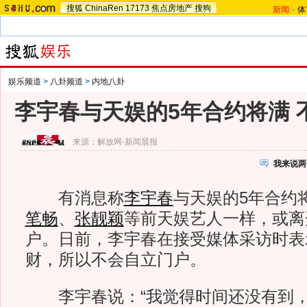
搜狐
ChinaRen
17173
焦点房地产
搜狗
新闻
-
体
娱乐频道
>
八卦频道
>
内地八卦
李宇春与天娱的5年合约将满 
来源：
解放网-新闻晨报
我来说两
有消息称
李宇春
与天娱的5年合约
笔畅
、
张靓颖
等前天娱艺人一样，或离
户。日前，李宇春在接受媒体采访时表
财，所以不会自立门户。
李宇春说：“我觉得时间还没有到，