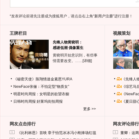
*发表评论前请先注册成为搜狐用户，请点击右上角
“新用户注册”
进行注册！
王牌栏目
视频策划
先锋人物黄晓明：
感谢低潮 偶像重生
黄晓明开始意识到，有些事
情需要改变。……
[详细]
《秘密天使》陈翔情迷金素恩YURA
《先锋人
NewFace张俪：不怕定型“物质女”
《综艺马
明星时尚周报：女明星的欲望衣橱
《NewF
日韩时尚周报
好莱坞街拍周报
《夏日甜
更多 >>
网友点击排行
网友评论排行
1
1
《比利林恩》首映 章子怡范冰冰冯小刚捧场红毯
董卿：这两