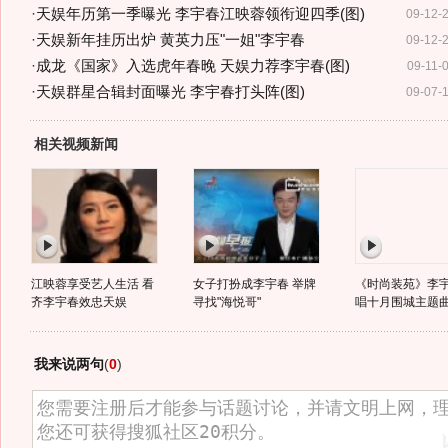
·
天娱年历第一季曝光 李宇春江映蓉领衔迎四季(图)
09-12-
·
天娱新年挂历出炉 黄英力压"一姐"李宇春
09-12-
·
成龙《国家》入选虎年春晚 天娱力荐李宇春(图)
09-11-
·
天娱群星合辑封面曝光 李宇春打头阵(图)
09-07-
相关视频新闻
江映蓉享受艺人生活 看
女子打扮成李宇春 举牌
《时尚装苑》李
齐李宇春效忠天娱
寻找"海悦哥"
唱十月围城主题
我来说两句
(
0
)