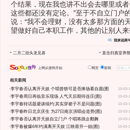
个结果，现在我也讲不出会去哪里或者
这些都还没有定论。”至于不自立门户
说：“我不会理财，没有太多那方面的
望做好自己本职工作，其他的让别人来
我来说两
二月二抬头龙见喜
直击归真堂养
上网从搜狗开始
网页
新闻
相关新闻
·
李宇春否认离开天娱 个唱曾轶可是否捧场看自愿(图
10-03-
·
李宇春周日再临音乐现场 人气天后期待连庄(图)
10-03-
·
李宇春转话题避谈续约:其实穿裙子不是问题(图)
10-03-
·
李宇春昨日北京庆生 为27日南京演唱会造势(图)
10-03-
·
李宇春否认离开天娱自立门户 个唱将跳企鹅舞
10-03-
·
李宇春被爆6年约满离开天娱 江映蓉升一姐(图)
10-03-