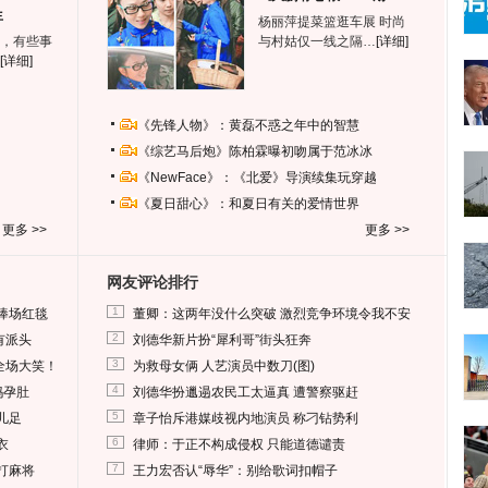
生
杨丽萍提菜篮逛车展 时尚
，有些事
与村姑仅一线之隔…
[详细]
[详细]
《先锋人物》：黄磊不惑之年中的智慧
《综艺马后炮》陈柏霖曝初吻属于范冰冰
《NewFace》：《北爱》导演续集玩穿越
《夏日甜心》：和夏日有关的爱情世界
更多 >>
更多 >>
网友评论排行
1
捧场红毯
董卿：这两年没什么突破 激烈竞争环境令我不安
2
有派头
刘德华新片扮“犀利哥”街头狂奔
3
全场大笑！
为救母女俩 人艺演员中数刀(图)
4
妈孕肚
刘德华扮邋遢农民工太逼真 遭警察驱赶
5
儿足
章子怡斥港媒歧视内地演员 称刁钻势利
6
衣
律师：于正不构成侵权 只能道德谴责
7
打麻将
王力宏否认“辱华”：别给歌词扣帽子