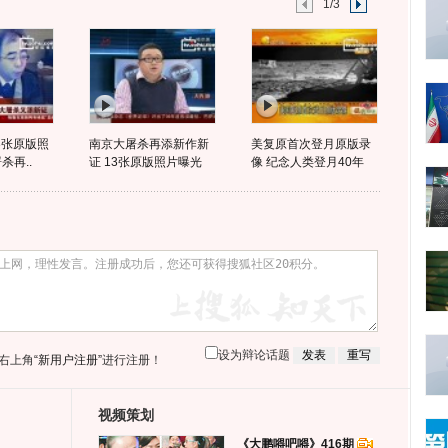
1/3
3张原版照
南京大屠杀再添新作新
美复原首次登月原版录
杀再..
证 13张原版照片曝光
像 纪念人类登月40年
设为辩论话题
右上角
“新用户注册”
进行注册！
视频策划
《大鹏嘚吧嘚》416期