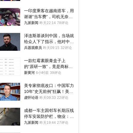
一印度乘客在越南搭车，用
谢谢“当车费”，司机无奈发
笑；印度网友：不代表印度
九派新闻
昨天22:14
78评论
人
泽连斯基谈到中国，当场就
给众人下了指示，他对中国
和中乌关系，显然又有了新
兵器观察员
昨天09:15
32评论
的想法
一款红霉素眼膏盒子上
的“原研一致”，竟是商标！
律师：极易误导消费者；网
新黄河
6小时前
39评论
友：药企不应打擦边球
美专家彻底改口：中国军力
10年“史无前例”狂飙！美军
真慌了
虚怀论语
昨天09:33
22评论
成都一车主因邻车长期压线
停车安装防护栏，物业：不
建议装护栏，也会影响自身
九派新闻
昨天19:44
27评论
停车