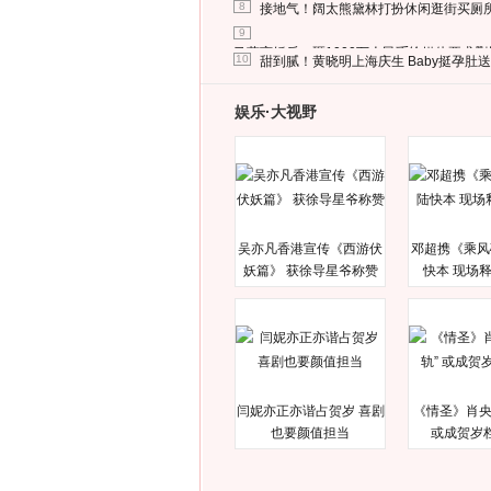
8
接地气！阔太熊黛林打扮休闲逛街买厕
9
马蓉离婚后，砸1000万人民币给媒体要求
10
甜到腻！黄晓明上海庆生 Baby挺孕肚
娱乐·大视野
吴亦凡香港宣传《西游伏
邓超携《乘风
妖篇》 获徐导星爷称赞
快本 现场
闫妮亦正亦谐占贺岁 喜剧
《情圣》肖央
也要颜值担当
或成贺岁