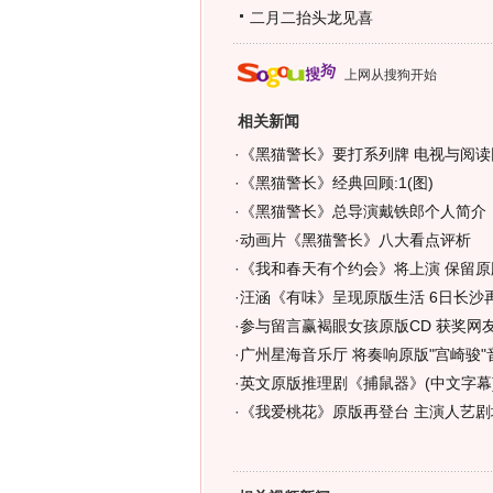
二月二抬头龙见喜
上网从搜狗开始
相关新闻
·
《黑猫警长》要打系列牌 电视与阅读
·
《黑猫警长》经典回顾:1(图)
·
《黑猫警长》总导演戴铁郎个人简介
·
动画片《黑猫警长》八大看点评析
·
《我和春天有个约会》将上演 保留原
·
汪涵《有味》呈现原版生活 6日长沙再
·
参与留言赢褐眼女孩原版CD 获奖网友
·
广州星海音乐厅 将奏响原版"宫崎骏"
·
英文原版推理剧《捕鼠器》(中文字幕
·
《我爱桃花》原版再登台 主演人艺剧场