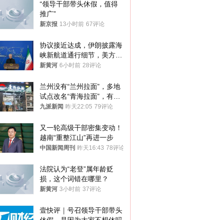
“领导干部带头休假，值得
推广”
新京报
13小时前
67评论
协议接近达成，伊朗披露海
峡新航道通行细节，美方再
提“倒计时”
新黄河
6小时前
28评论
兰州没有“兰州拉面”，多地
试点改名“青海拉面”，有商
家改名已两年
九派新闻
昨天22:05
79评论
又一轮高级干部密集变动！
越南“重整江山”再进一步
中国新闻周刊
昨天16:43
78评论
法院认为“老登”属年龄贬
损，这个词错在哪里？
新黄河
3小时前
37评论
壹快评｜号召领导干部带头