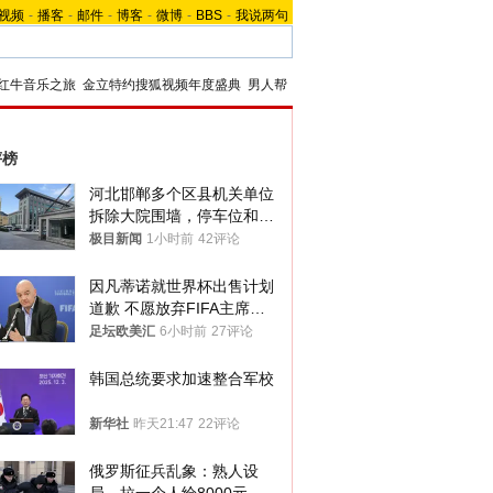
视频
-
播客
-
邮件
-
博客
-
微博
-
BBS
-
我说两句
红牛音乐之旅
金立特约搜狐视频年度盛典
男人帮
评榜
河北邯郸多个区县机关单位
拆除大院围墙，停车位和厕
所免费开放，当地多部门回
极目新闻
1小时前
42评论
应
因凡蒂诺就世界杯出售计划
道歉 不愿放弃FIFA主席职
位
足坛欧美汇
6小时前
27评论
韩国总统要求加速整合军校
新华社
昨天21:47
22评论
俄罗斯征兵乱象：熟人设