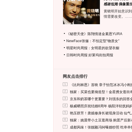
感谢低潮 偶像重
黄晓明开始意识到
情需要改变。……
《秘密天使》陈翔情迷金素恩YURA
NewFace张俪：不怕定型“物质女”
明星时尚周报：女明星的欲望衣橱
日韩时尚周报
好莱坞街拍周报
网友点击排行
1
《比利林恩》首映 章子怡范冰冰冯小刚
2
独家：买菜也要拗造型！金星携女逛街
3
京东和奶茶哪个更重要？刘强东的回答
4
杨威晒照庆祝结婚8周年 杨阳洋轻抚妈
5
艳压群芳！唐嫣修身长裙现身活动 仙气
6
独家：姚晨带小土豆逛商场 购置产后新
7
成都风味！张靓颖冯轲曝婚纱照 吃串串