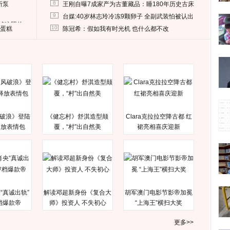
8
所泵
王刚自曝7成家产为古董藏品：睡180年历史古床
9
台媒:40岁林志玲冷冻9颗卵子 全副武装怕被认出
删掉这照片
10
送蛋糕
陈冠希：假如我有时光机 也什么都不改
破浪》登陆
《健忘村》舒淇造型颠
Clara克拉拉空降古都 红
释放表情包
覆，“村”出自然美
裙亮相喜庆迎新
“真诚出轨”
解读邓超新身份《复合大
胡军澳门电影节影帝加冕
档爆款帝
师》投资人 不失初心
“上海王”横扫大奖
更多>>