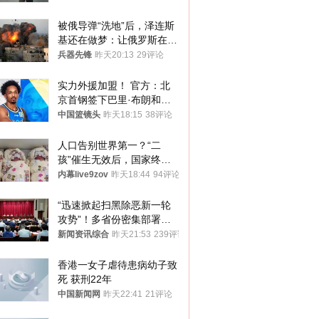
被俄导弹“洗地”后，泽连斯
基还在做梦：让俄罗斯在冬
季前求和？
兵器先锋
昨天20:13
29评论
实力外援加盟！ 官方：北
京首钢签下巴里·布朗和桑
普森
中国篮镜头
昨天18:15
38评论
人口告别世界第一？“二
孩”催生无效后，国家终于
向住房出手了！
内幕live9zov
昨天18:44
94评论
“迅速掀起扫黑除恶新一轮
攻势”！多省份密集部署，
公布举报方式
新闻资讯综合
昨天21:53
239评论
香港一女子虐待患病幼子致
死 获刑22年
中国新闻网
昨天22:41
21评论