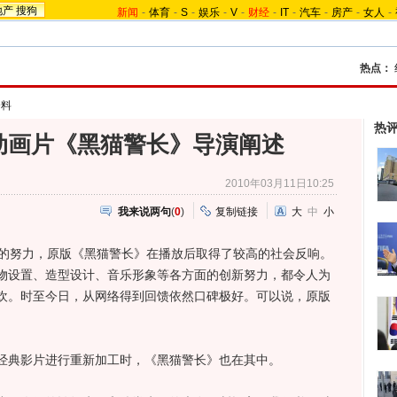
地产
搜狗
新闻
-
体育
-
S
-
娱乐
-
V
-
财经
-
IT
-
汽车
-
房产
-
女人
-
热点：
资料
热
院动画片《黑猫警长》导演阐述
2010年03月11日10:25
我来说两句
(
0
)
复制链接
大
中
小
的努力，原版《黑猫警长》在播放后取得了较高的社会反响。
物设置、造型设计、音乐形象等各方面的创新努力，都令人为
欢。时至今日，从网络得到回馈依然口碑极好。可以说，原版
典影片进行重新加工时，《黑猫警长》也在其中。