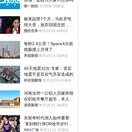
休假，是因为大家不想休吗
第一财经
4小时前
59评论
被美囚禁7个月，马杜罗性
情大变，放弃回国念想，最
后嘱托已公开
惯性世界
昨天10:24
84评论
每秒2.4公里！SpaceX火箭
残骸撞上月球了
界面新闻
昨天18:14
33评论
45天地震32次 专家：宜宾
地震不是页岩气开采造成的
经济观察报
昨天18:19
41评论
河南汝州一公职人员被举报
在职校开餐厅超市，本人回
应称“是给别人帮忙”
澎湃新闻
昨天16:02
36评论
东契奇时代湖人如何重塑
 复刻独行侠OR改学步行
者？
NBA广角
昨天13:23
37评论