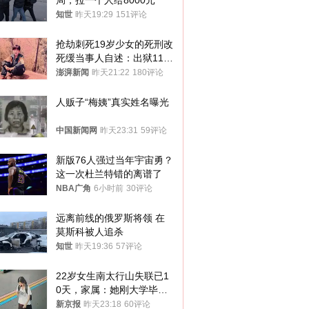
局，拉一个人给8000元
知世
昨天19:29
151评论
抢劫刺死19岁少女的死刑改
死缓当事人自述：出狱11年
间始终刻意躲避被害人家属
澎湃新闻
昨天21:22
180评论
人贩子“梅姨”真实姓名曝光
中国新闻网
昨天23:31
59评论
新版76人强过当年宇宙勇？
这一次杜兰特错的离谱了
NBA广角
6小时前
30评论
远离前线的俄罗斯将领 在
莫斯科被人追杀
知世
昨天19:36
57评论
22岁女生南太行山失联已1
0天，家属：她刚大学毕业
想到山里旅行
新京报
昨天23:18
60评论