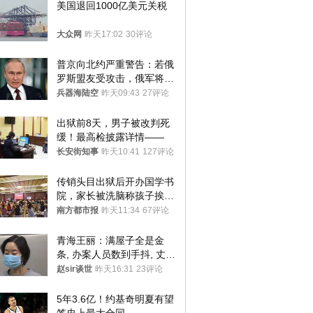
美国退回1000亿美元关税
大众网
昨天17:02
30评论
普京向北约严重警告：若俄
罗斯盟友受攻击，俄军将动
用核武器保护
兵器海陆空
昨天09:43
27评论
出狱前8天，男子被改判死
缓！最高检披露详情——
长安街知事
昨天10:41
127评论
传销头目出狱后开办国学书
院，家长被洗脑称孩子挨打
才有效果
南方都市报
昨天11:34
67评论
青海王丽：满屋子全是金
条, 办案人员数到手抖, 丈夫
受不了提前离场
赵sir谈世
昨天16:31
23评论
5年3.6亿！约基奇明夏有望