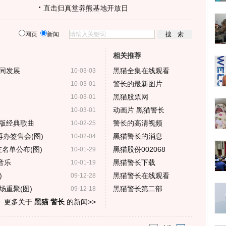
直击归真堂养熊基地开放日
网页
新闻
相关推荐
同发展
黑猫全集在线观看
10-03-03
警长的最新图片
10-03-01
黑猫股票网
10-03-01
动画片 黑猫警长
10-03-01
版经典歌曲
警长的高清视频
10-02-25
办签售会(图)
黑猫警长的消息
10-02-04
名单公布(图)
黑猫股份002068
10-01-29
音乐
黑猫警长下载
10-01-19
)
黑猫警长在线观看
09-12-28
重聚(图)
黑猫警长第二部
09-12-18
更多关于
黑猫 警长
的新闻>>