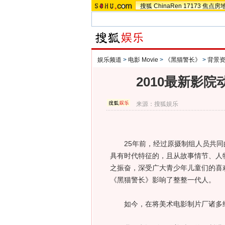
搜狐
ChinaRen
17173
焦点房
娱乐频道
>
电影 Movie
>
《黑猫警长》
>
背景
2010最新影
来源：
搜狐娱乐
25年前，经过原摄制组人员共同
具有时代特征的，且从故事情节、人
之振奋，深受广大青少年儿童们的喜
《黑猫警长》影响了整整一代人。
如今，在将美术电影制片厂诸多经