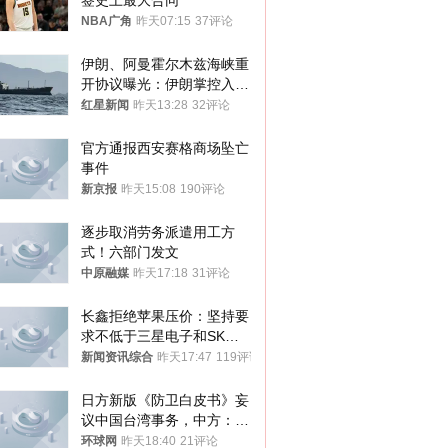
签史上最大合同
NBA广角
昨天07:15
37评论
伊朗、阿曼霍尔木兹海峡重
开协议曝光：伊朗掌控入湾
航道，与阿曼平分“服务费”
红星新闻
昨天13:28
32评论
官方通报西安赛格商场坠亡
事件
新京报
昨天15:08
190评论
逐步取消劳务派遣用工方
式！六部门发文
中原融媒
昨天17:18
31评论
长鑫拒绝苹果压价：坚持要
求不低于三星电子和SK海
力士
新闻资讯综合
昨天17:47
119评论
日方新版《防卫白皮书》妄
议中国台湾事务，中方：强
烈不满、坚决反对，已向日
环球网
昨天18:40
21评论