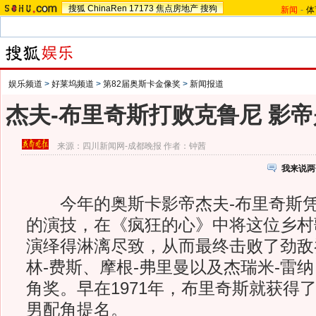
搜狐
ChinaRen
17173
焦点房地产
搜狗
新闻
-
体
娱乐频道
>
好莱坞频道
>
第82届奥斯卡金像奖
>
新闻报道
杰夫-布里奇斯打败克鲁尼 影
来源：
四川新闻网-成都晚报
作者：钟茜
我来说两
今年的奥斯卡影帝杰夫-布里奇斯凭
的演技，在《疯狂的心》中将这位乡村
演绎得淋漓尽致，从而最终击败了劲敌
林-费斯、摩根-弗里曼以及杰瑞米-雷
角奖。早在1971年，布里奇斯就获得
男配角提名。