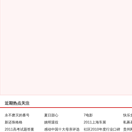
近期热点关注
永不磨灭的番号
夏日甜心
7电影
快乐
新还珠格格
姚明退役
2011上海车展
私募
2011高考试题答案
感动中国十大母亲评选
社区2010年度行业口碑
贵州