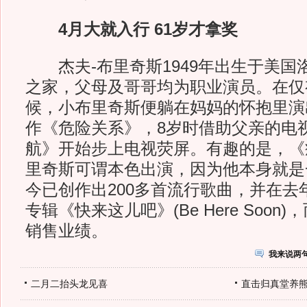
4月大就入行 61岁才拿奖
杰夫-布里奇斯1949年出生于美国
之家，父母及哥哥均为职业演员。在仅
候，小布里奇斯便躺在妈妈的怀抱里演
作《危险关系》，8岁时借助父亲的电
航》开始步上电视荧屏。有趣的是，《
里奇斯可谓本色出演，因为他本身就是
今已创作出200多首流行歌曲，并在去
专辑《快来这儿吧》(Be Here Soon
销售业绩。
我来说两
二月二抬头龙见喜
直击归真堂养