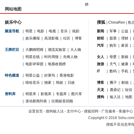
榜
网站地图
娱乐中心
搜狐
|
ChinaRen
|
焦
频道导航
|
明星
|
电影
|
电视
|
音乐
|
戏剧
新闻
|
军事
|
公益
|
|
娱乐播报
|
高清影视
|
社区
|
博客
财经
|
股票
|
理财
|
汽车
|
购车
|
家居
|
王牌栏目
|
大鹏嘚吧嘚
|
潮流实验室
|
大人物
|
明星在线
|
时尚周报
|
先锋人物
女人
|
母婴
|
新娘
|
|
电影评审团
|
电视收视榜
旅游
|
天气
|
健康
|
IT
|
数码
|
手机
|
特色频道
|
明星公益
|
好莱坞
|
香港电影
|
嘻哈音乐
|
独家
|
韩娱
|
日娱
博客
|
圈子
|
邮箱
|
天龙
|
鹿鼎记
|
短信
资料库
|
明星库
|
影视库
|
专题库
|
图片库
搜狗
|
输入法
|
地图
|
滚动新闻列表
|
往期娱首回顾
设置首页
-
搜狗输入法
-
支付中心
-
搜狐招聘
-
广告服务
-
客服中心
Copyright
©
2018 Sohu.com 
搜狐不良信息举