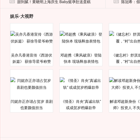
10
10
甜到腻！黄晓明上海庆生 Baby挺孕肚送蛋糕
陈冠希：假
娱乐·大视野
吴亦凡香港宣传《西游伏
邓超携《乘风破浪》登陆
《健忘村》舒淇
妖篇》 获徐导星爷称赞
快本 现场释放表情包
覆，“村”出自
闫妮亦正亦谐占贺岁 喜剧
《情圣》肖央“真诚出轨”
解读邓超新身份《
也要颜值担当
或成贺岁档爆款帝
师》投资人 不