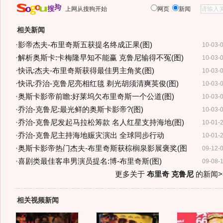
上网从搜狗开始
网页
新闻
相关新闻
·
影帝杰夫-布里奇斯五获提名终成正果(图)
10-03-
·
解析奥斯卡:卡梅隆早知不能赢 克鲁尼输得不冤(图)
10-03-
·
快讯:杰夫-布里奇斯获得最佳男主角奖(图)
10-03-
·
快讯:乔治-克鲁尼亮相红毯 剃光胡须清爽英俊(图)
10-03-
·
奥斯卡影帝前瞻:好莱坞欠布里奇斯一个公道(图)
10-03-
·
乔治-克鲁尼:最光鲜的奥斯卡影帝?(图)
10-03-
·
乔治-克鲁尼发起马拉松筹款 名人红星支持海地(图)
10-01-
·
乔治-克鲁尼主持海地赈灾演出 全球同步行动
10-01-
·
奥斯卡影帝热门杰夫-布里奇斯获棕榈泉影展褒奖(图
09-12-
·
喜剧类最佳客串男演员提名:博-布里奇斯(图)
09-08-
更多关于
布里奇 克鲁尼
的新闻>
相关视频新闻