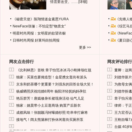
情需要改变。……
[详细]
《秘密天使》陈翔情迷金素恩YURA
《先锋人
NewFace张俪：不怕定型“物质女”
《综艺马
明星时尚周报：女明星的欲望衣橱
《NewF
日韩时尚周报
好莱坞街拍周报
《夏日甜
更多 >>
网友点击排行
网友评论排行
1
1
《比利林恩》首映 章子怡范冰冰冯小刚捧场红毯
董卿：这两
2
2
独家：买菜也要拗造型！金星携女逛街有派头
刘德华新片
3
3
京东和奶茶哪个更重要？刘强东的回答全场大笑！
为救母女俩
4
4
杨威晒照庆祝结婚8周年 杨阳洋轻抚妈妈孕肚
刘德华扮邋
5
5
艳压群芳！唐嫣修身长裙现身活动 仙气儿足
章子怡斥港
6
6
独家：姚晨带小土豆逛商场 购置产后新衣
律师：于正
7
7
成都风味！张靓颖冯轲曝婚纱照 吃串串打麻将
王力宏否认
8
8
接地气！阔太熊黛林打扮休闲逛街买厕所泵
王刚自曝7
9
9
台媒:40
马蓉离婚后，砸1000万人民币给媒体要求删掉这照片