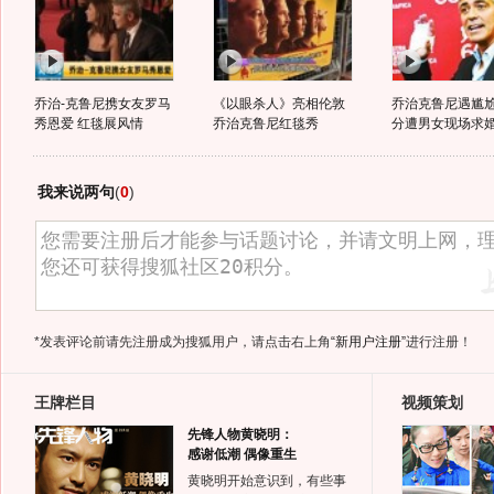
乔治-克鲁尼携女友罗马
《以眼杀人》亮相伦敦
乔治克鲁尼遇尴尬
秀恩爱 红毯展风情
乔治克鲁尼红毯秀
分遭男女现场求
我来说两句
(
0
)
*发表评论前请先注册成为搜狐用户，请点击右上角
“新用户注册”
进行注册！
王牌栏目
视频策划
先锋人物黄晓明：
感谢低潮 偶像重生
黄晓明开始意识到，有些事