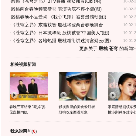
·
殷桃《苍穹之昴》BTV将播 观众翘首以盼(图)
10-02-
·
殷桃两台春晚频获赞誉 表演功底不容小觑(图)
10-02-
·
殷桃春晚小品受肯 《我心飞翔》被誉最感动(图)
10-02-
·
《苍穹之昴》东瀛获赞 殷桃将登两台春晚舞台
10-02-
·
《苍穹之昴》日本掀华流 殷桃被誉"中国美人"(图)
10-01-
·
《苍穹之昴》各地热播 殷桃领衔讲述清宫疑云(图)
10-01-
更多关于
殷桃 苍穹
的新闻>
相关视频新闻
春晚三审结束 "毙掉"姜
影视圈里的美食爱好者
家庭情感剧领军预
昆殷桃闫妮
殷桃吃东西没形象
桃涉剧种多难专
我来说两句
(
0
)