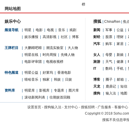
榜
网站地图
娱乐中心
搜狐
|
ChinaRen
|
焦
频道导航
|
明星
|
电影
|
电视
|
音乐
|
戏剧
新闻
|
军事
|
公益
|
|
娱乐播报
|
高清影视
|
社区
|
博客
财经
|
股票
|
理财
|
汽车
|
购车
|
家居
|
王牌栏目
|
大鹏嘚吧嘚
|
潮流实验室
|
大人物
|
明星在线
|
时尚周报
|
先锋人物
女人
|
母婴
|
新娘
|
|
电影评审团
|
电视收视榜
旅游
|
天气
|
健康
|
IT
|
数码
|
手机
|
特色频道
|
明星公益
|
好莱坞
|
香港电影
|
嘻哈音乐
|
独家
|
韩娱
|
日娱
博客
|
圈子
|
邮箱
|
天龙
|
鹿鼎记
|
短信
资料库
|
明星库
|
影视库
|
专题库
|
图片库
搜狗
|
输入法
|
地图
|
滚动新闻列表
|
往期娱首回顾
设置首页
-
搜狗输入法
-
支付中心
-
搜狐招聘
-
广告服务
-
客服中心
Copyright
©
2018 Sohu.com 
搜狐不良信息举