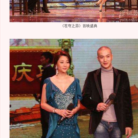
《苍穹之昴》首映盛典