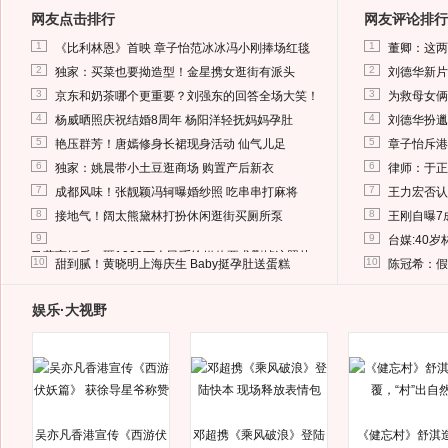
网友点击排行
网友评论排行
1
1
《比利林恩》首映 章子怡范冰冰冯小刚捧场红毯
董卿：这两
2
2
独家：买菜也要拗造型！金星携女逛街有派头
刘德华新片
3
3
京东和奶茶哪个更重要？刘强东的回答全场大笑！
为救母女俩
4
4
杨威晒照庆祝结婚8周年 杨阳洋轻抚妈妈孕肚
刘德华扮邋
5
5
艳压群芳！唐嫣修身长裙现身活动 仙气儿足
章子怡斥港
6
6
独家：姚晨带小土豆逛商场 购置产后新衣
律师：于正
7
7
成都风味！张靓颖冯轲曝婚纱照 吃串串打麻将
王力宏否认
8
8
接地气！阔太熊黛林打扮休闲逛街买厕所泵
王刚自曝7
9
9
台媒:40
马蓉离婚后，砸1000万人民币给媒体要求删掉这照片
10
10
甜到腻！黄晓明上海庆生 Baby挺孕肚送蛋糕
陈冠希：假
娱乐·大视野
吴亦凡香港宣传《西游伏
邓超携《乘风破浪》登陆
《健忘村》舒淇