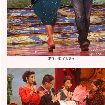
《苍穹之昴》首映盛典