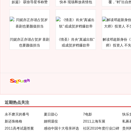
妖篇》 获徐导星爷称赞
快本 现场释放表情包
覆，“村”出自
闫妮亦正亦谐占贺岁 喜剧
《情圣》肖央“真诚出轨”
解读邓超新身份《
也要颜值担当
或成贺岁档爆款帝
师》投资人 不
近期热点关注
永不磨灭的番号
夏日甜心
7电影
快乐
新还珠格格
姚明退役
2011上海车展
私募
2011高考试题答案
感动中国十大母亲评选
社区2010年度行业口碑
贵州