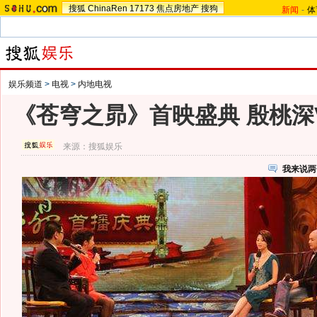
搜狐
ChinaRen
17173
焦点房地产
搜狗
新闻
-
体
娱乐频道
>
电视
>
内地电视
《苍穹之昴》首映盛典 殷桃深
来源：
搜狐娱乐
我来说两