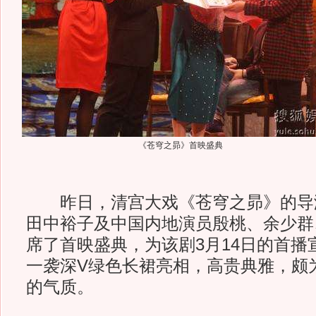
《苍穹之昴》首映盛典
昨日，清宫大戏《苍穹之昴》的导
田中裕子及中国内地演员殷桃、余少群
席了首映盛典，为该剧3月14日的首播
一袭深V绿色长裙亮相，高贵典雅，颇
的气质。