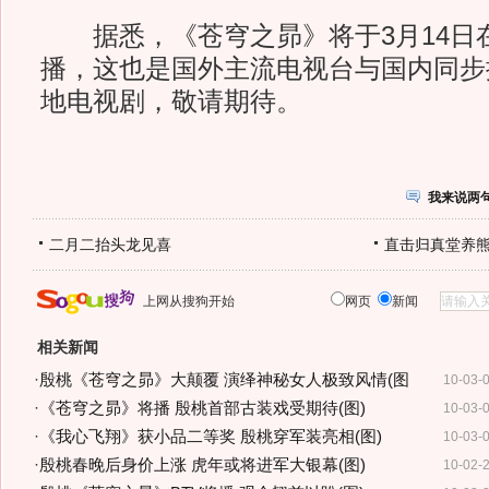
据悉，《苍穹之昴》将于3月14日
播，这也是国外主流电视台与国内同步
地电视剧，敬请期待。
我来说两
二月二抬头龙见喜
直击归真堂养
上网从搜狗开始
网页
新闻
相关新闻
·
殷桃《苍穹之昴》大颠覆 演绎神秘女人极致风情(图
10-03-
·
《苍穹之昴》将播 殷桃首部古装戏受期待(图)
10-03-
·
《我心飞翔》获小品二等奖 殷桃穿军装亮相(图)
10-03-
·
殷桃春晚后身价上涨 虎年或将进军大银幕(图)
10-02-