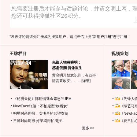
*发表评论前请先注册成为搜狐用户，请点击右上角
“新用户注册”
进行注册！
王牌栏目
视频策划
先锋人物黄晓明：
感谢低潮 偶像重生
黄晓明开始意识到，有些事
情需要改变。……
[详细]
《秘密天使》陈翔情迷金素恩YURA
《先锋人
NewFace张俪：不怕定型“物质女”
《综艺马
明星时尚周报：女明星的欲望衣橱
《NewF
日韩时尚周报
好莱坞街拍周报
《夏日甜
更多 >>