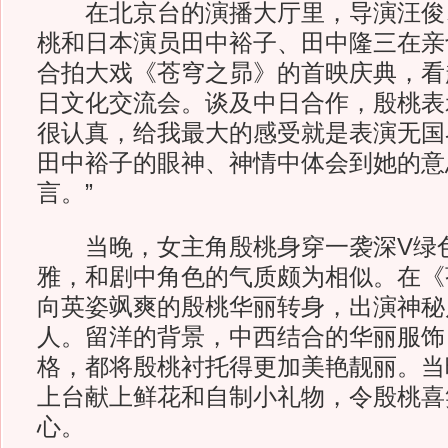
在北京台的演播大厅里，导演汪俊
桃和日本演员田中裕子、田中隆三在亲
合拍大戏《苍穹之昴》的首映庆典，看
日文化交流会。谈及中日合作，殷桃表
很认真，给我最大的感受就是表演无国
田中裕子的眼神、神情中体会到她的意
言。”
当晚，女主角殷桃身穿一袭深V绿
雅，和剧中角色的气质颇为相似。在《
向英姿飒爽的殷桃华丽转身，出演神秘
人。留洋的背景，中西结合的华丽服饰
格，都将殷桃衬托得更加美艳靓丽。当
上台献上鲜花和自制小礼物，令殷桃喜
心。