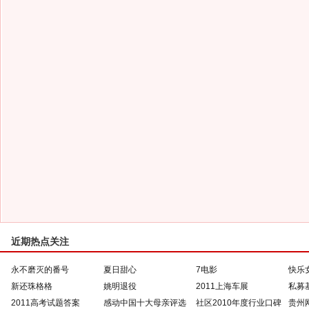
近期热点关注
永不磨灭的番号
夏日甜心
7电影
快乐
新还珠格格
姚明退役
2011上海车展
私募
2011高考试题答案
感动中国十大母亲评选
社区2010年度行业口碑
贵州