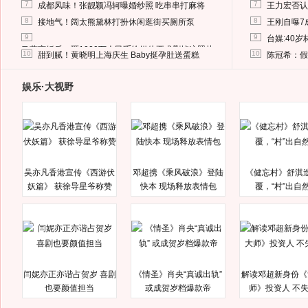
7
7
成都风味！张靓颖冯轲曝婚纱照 吃串串打麻将
王力宏否认
8
8
接地气！阔太熊黛林打扮休闲逛街买厕所泵
王刚自曝7
9
9
台媒:40
马蓉离婚后，砸1000万人民币给媒体要求删掉这照片
10
10
甜到腻！黄晓明上海庆生 Baby挺孕肚送蛋糕
陈冠希：假
娱乐·大视野
吴亦凡香港宣传《西游伏
邓超携《乘风破浪》登陆
《健忘村》舒淇
妖篇》 获徐导星爷称赞
快本 现场释放表情包
覆，“村”出自
闫妮亦正亦谐占贺岁 喜剧
《情圣》肖央“真诚出轨”
解读邓超新身份《
也要颜值担当
或成贺岁档爆款帝
师》投资人 不