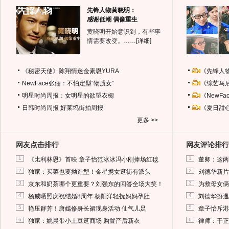
先锋人物黄晓明：
感谢低潮 偶像重生
黄晓明开始意识到，有些事
情需要改变。……
[详细]
《秘密天使》陈翔情迷金素恩YURA
《先锋人
NewFace张俪：不怕定型“物质女”
《综艺马
明星时尚周报：女明星的欲望衣橱
《NewF
日韩时尚周报
好莱坞街拍周报
《夏日甜
更多 >>
网友点击排行
网友评论排行
1
1
《比利林恩》首映 章子怡范冰冰冯小刚捧场红毯
董卿：这两
2
2
独家：买菜也要拗造型！金星携女逛街有派头
刘德华新片
3
3
京东和奶茶哪个更重要？刘强东的回答全场大笑！
为救母女俩
4
4
杨威晒照庆祝结婚8周年 杨阳洋轻抚妈妈孕肚
刘德华扮邋
5
5
艳压群芳！唐嫣修身长裙现身活动 仙气儿足
章子怡斥港
6
6
独家：姚晨带小土豆逛商场 购置产后新衣
律师：于正