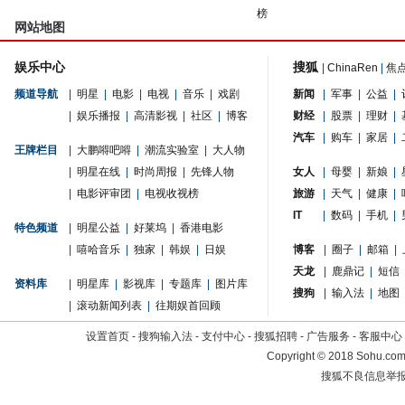
榜
网站地图
娱乐中心
搜狐
|
ChinaRen
|
焦
频道导航
|
明星
|
电影
|
电视
|
音乐
|
戏剧
新闻
|
军事
|
公益
|
|
娱乐播报
|
高清影视
|
社区
|
博客
财经
|
股票
|
理财
|
汽车
|
购车
|
家居
|
王牌栏目
|
大鹏嘚吧嘚
|
潮流实验室
|
大人物
|
明星在线
|
时尚周报
|
先锋人物
女人
|
母婴
|
新娘
|
|
电影评审团
|
电视收视榜
旅游
|
天气
|
健康
|
IT
|
数码
|
手机
|
特色频道
|
明星公益
|
好莱坞
|
香港电影
|
嘻哈音乐
|
独家
|
韩娱
|
日娱
博客
|
圈子
|
邮箱
|
天龙
|
鹿鼎记
|
短信
资料库
|
明星库
|
影视库
|
专题库
|
图片库
搜狗
|
输入法
|
地图
|
滚动新闻列表
|
往期娱首回顾
设置首页
-
搜狗输入法
-
支付中心
-
搜狐招聘
-
广告服务
-
客服中心
Copyright
©
2018 Sohu.com 
搜狐不良信息举