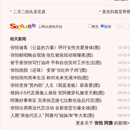
二月二抬头龙见喜
直击归真堂养
上网从搜狗开始
网页
新闻
相关新闻
·
张恒做客《公益的力量》呼吁女性关爱身体(图)
10-02-
·
张恒献唱晚会现场 玫红裙装炫动璀璨夜(图)
10-02-
·
射手座张恒写打油诗 平和自信笑对工作生活(图)
10-01-
·
张恒跳脱《还珠》 变身"当红炸子鸡"(图)
10-01-
·
张恒崇尚简单生活 称对未来充满冲劲(图)
10-01-
·
张恒变身"贤内助" 入主《我是老板》获喜爱(图)
10-01-
·
辣妈小S代言展傲人身段 笑阿雅穿礼服变天鹅(图)
09-05-
·
阿雅好事将近 完美状态接七位数化妆品代言(图)
09-05-
·
张恒出席商业代言活动 全新造型引爆全场(图)
09-04-
·
入围"美妆代言人" 阿雅与"姐妹淘"争大奖(图)
09-03-
更多关于
张恒 阿雅
的新闻>