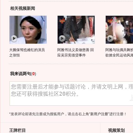
相关视频新闻
大腕保驾也难红的演员
阿雅书法义卖做慈善 回
阿雅与玩偶共舞
之张恒
应吴宗宪借贷事件
欲掀全民运动风
我来说两句
(
0
)
*发表评论前请先注册成为搜狐用户，请点击右上角
“新用户注册”
进行注册！
王牌栏目
视频策划