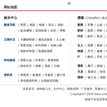
榜
网站地图
娱乐中心
搜狐
|
ChinaRen
|
焦
频道导航
|
明星
|
电影
|
电视
|
音乐
|
戏剧
新闻
|
军事
|
公益
|
|
娱乐播报
|
高清影视
|
社区
|
博客
财经
|
股票
|
理财
|
汽车
|
购车
|
家居
|
王牌栏目
|
大鹏嘚吧嘚
|
潮流实验室
|
大人物
|
明星在线
|
时尚周报
|
先锋人物
女人
|
母婴
|
新娘
|
|
电影评审团
|
电视收视榜
旅游
|
天气
|
健康
|
IT
|
数码
|
手机
|
特色频道
|
明星公益
|
好莱坞
|
香港电影
|
嘻哈音乐
|
独家
|
韩娱
|
日娱
博客
|
圈子
|
邮箱
|
天龙
|
鹿鼎记
|
短信
资料库
|
明星库
|
影视库
|
专题库
|
图片库
搜狗
|
输入法
|
地图
|
滚动新闻列表
|
往期娱首回顾
设置首页
-
搜狗输入法
-
支付中心
-
搜狐招聘
-
广告服务
-
客服中心
Copyright
©
2018 Sohu.com 
搜狐不良信息举