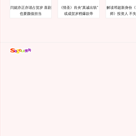
闫妮亦正亦谐占贺岁 喜剧
《情圣》肖央“真诚出轨”
解读邓超新身份《
也要颜值担当
或成贺岁档爆款帝
师》投资人 不