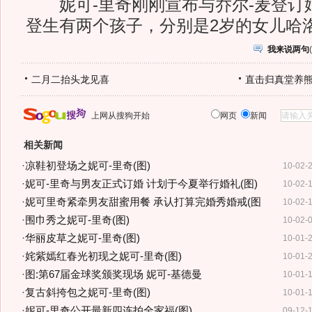
妮可-里奇刚刚宣布与乔尔-麦登订婚
登生有两个孩子，分别是2岁的女儿哈
我来说两句
(
二月二抬头龙见喜
直击归真堂养
上网从搜狗开始
网页
新闻
相关新闻
·
凉鞋初登场之妮可-里奇(图)
10-02-
·
妮可-里奇与男友正式订婚 计划于今夏举行婚礼(图)
10-02-
·
妮可里奇紧牵男友甜蜜用餐 承认打算完婚秀婚戒(图
10-02-
·
围巾秀之妮可-里奇(图)
10-02-
·
华丽皮草之妮可-里奇(图)
10-01-
·
姹紫嫣红春光初现之妮可-里奇(图)
10-01-
·
图:第67届金球奖颁奖现场 妮可-基德曼
10-01-
·
复古斜挎包之妮可-里奇(图)
10-01-
·
妮可-里奇公开最新四连拍全家福(图)
09-12-