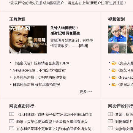
*发表评论前请先注册成为搜狐用户，请点击右上角
“新用户注册”
进行注册！
王牌栏目
视频策划
先锋人物黄晓明：
感谢低潮 偶像重生
黄晓明开始意识到，有些事
情需要改变。……
[详细]
《秘密天使》陈翔情迷金素恩YURA
《先锋人
NewFace张俪：不怕定型“物质女”
《综艺马
明星时尚周报：女明星的欲望衣橱
《NewF
日韩时尚周报
好莱坞街拍周报
《夏日甜
更多 >>
网友点击排行
网友评论排行
1
1
《比利林恩》首映 章子怡范冰冰冯小刚捧场红毯
董卿：这两
2
2
独家：买菜也要拗造型！金星携女逛街有派头
刘德华新片
3
3
京东和奶茶哪个更重要？刘强东的回答全场大笑！
为救母女俩