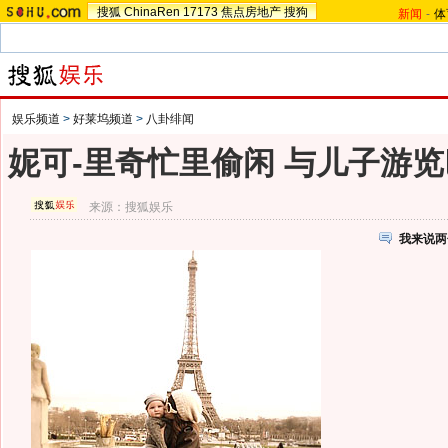
搜狐
ChinaRen
17173
焦点房地产
搜狗
新闻
-
体
娱乐频道
>
好莱坞频道
>
八卦绯闻
妮可-里奇忙里偷闲 与儿子游
来源：
搜狐娱乐
我来说两