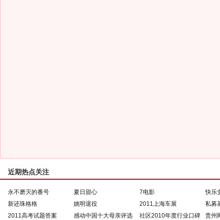
近期热点关注
永不磨灭的番号
夏日甜心
7电影
快乐
新还珠格格
姚明退役
2011上海车展
私募
2011高考试题答案
感动中国十大母亲评选
社区2010年度行业口碑
贵州