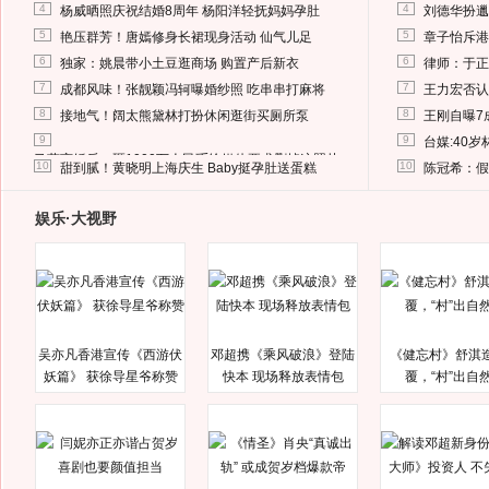
4
4
杨威晒照庆祝结婚8周年 杨阳洋轻抚妈妈孕肚
刘德华扮邋
5
5
艳压群芳！唐嫣修身长裙现身活动 仙气儿足
章子怡斥港
6
6
独家：姚晨带小土豆逛商场 购置产后新衣
律师：于正
7
7
成都风味！张靓颖冯轲曝婚纱照 吃串串打麻将
王力宏否认
8
8
接地气！阔太熊黛林打扮休闲逛街买厕所泵
王刚自曝7
9
9
台媒:40
马蓉离婚后，砸1000万人民币给媒体要求删掉这照片
10
10
甜到腻！黄晓明上海庆生 Baby挺孕肚送蛋糕
陈冠希：假
娱乐·大视野
吴亦凡香港宣传《西游伏
邓超携《乘风破浪》登陆
《健忘村》舒淇
妖篇》 获徐导星爷称赞
快本 现场释放表情包
覆，“村”出自