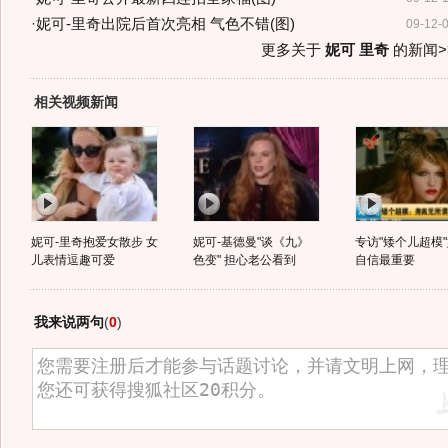
·
妮可-里奇出院后首次亮相 气色不错(图)
09-12-
更多关于
妮可 里奇
的新闻>
相关视频新闻
妮可-里奇抱爱女散步 女
妮可-基德曼"谈《九》
专访"矮个儿超模"
儿表情逗趣可爱
色变" 担心老公看到
自信最重要
我来说两句
(
0
)