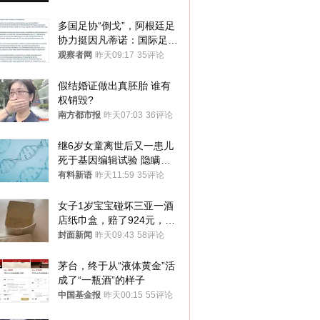
多国足协“倒戈”，阿根廷足
协力挺因凡蒂诺：国际足联
今后应继续在其领导下前行
观察者网
昨天09:17
35评论
假结婚证做出真胚胎 谁有
权销毁?
南方都市报
昨天07:03
36评论
继6岁女童离世后又一患儿
死于基因编辑试验 隐瞒一
年才对外披露
有料新语
昨天11:59
35评论
女子1岁宝宝碰坏三亚一酒
店纸巾盒，赔了924元，发
帖吐槽后酒店退还一半的
封面新闻
昨天09:43
58评论
钱，当地市监局回应
茅台，终于从“液体黄金”活
成了“一瓶酒”的样子
中国基金报
昨天00:15
55评论