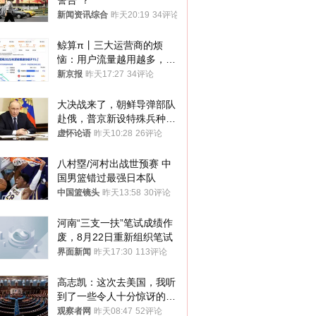
警告”？
新闻资讯综合
昨天20:19
34评论
鲸算π丨三大运营商的烦
恼：用户流量越用越多，收
入却越来越少
新京报
昨天17:27
34评论
大决战来了，朝鲜导弹部队
赴俄，普京新设特殊兵种，
76岁老将扛旗
虚怀论语
昨天10:28
26评论
八村塁/河村出战世预赛 中
国男篮错过最强日本队
中国篮镜头
昨天13:58
30评论
河南“三支一扶”笔试成绩作
废，8月22日重新组织笔试
界面新闻
昨天17:30
113评论
高志凯：这次去美国，我听
到了一些令人十分惊讶的消
息
观察者网
昨天08:47
52评论