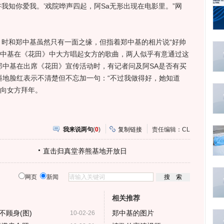
讲我知你爱我。’戏院哗声四起，阿Sa无形出现在电影里。”网
》时和郑中基虽然只有一面之缘，但指着郑中基的相片说“好帅
郑中基在《花田》中大方唱起女方的歌曲，两人似乎有意通过这
郑中基在出席《花田》宣传活动时，有记者问及阿SA是否有买
料地脸红表示不清楚但不忘加一句：“不过我做得好，她知道
话向女方拜年。
我来说两句
(
0
)
复制链接
责任编辑：CL
直击归真堂养熊基地开放日
网页
新闻
相关推荐
顾身(图)
郑中基的图片
10-02-26