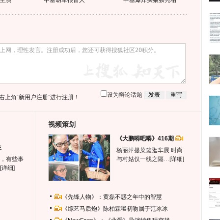
主演
中基胡军很雷人
中基爆炸头狼狈亮相
设为辩论话题
右上角
“新用户注册”
进行注册！
视频策划
《大鹏嘚吧嘚》416期
生
杨丽萍提菜篮逛车展 时尚
，有些事
与村姑仅一线之隔…
[详细]
[详细]
《先锋人物》：黄磊不惑之年中的智慧
《综艺马后炮》陈柏霖曝初吻属于范冰冰