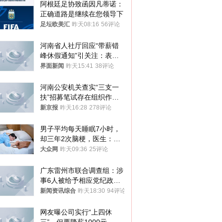
阿根廷足协致函因凡蒂诺：
正确道路是继续在您领导下
足坛欧美汇
昨天08:16
56评论
河南省人社厅回应“带薪错
峰休假通知”引关注：表述
不够准确，待修改后印发
界面新闻
昨天15:41
38评论
河南公安机关查实“三支一
扶”招募笔试存在组织作弊
犯罪行为
新京报
昨天16:28
278评论
男子平均每天睡眠7小时，
却三年2次脑梗，医生：这
样睡觉更伤身
大众网
昨天09:36
25评论
广东雷州市联合调查组：涉
事6人被给予相应党纪政务
处分和组织处理
新闻资讯综合
昨天18:30
94评论
网友曝公司实行“上四休