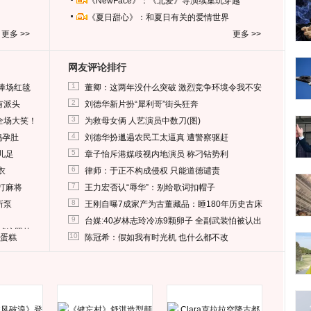
《NewFace》：《北爱》导演续集玩穿越
《夏日甜心》：和夏日有关的爱情世界
更多 >>
更多 >>
网友评论排行
1
捧场红毯
董卿：这两年没什么突破 激烈竞争环境令我不安
2
有派头
刘德华新片扮“犀利哥”街头狂奔
3
全场大笑！
为救母女俩 人艺演员中数刀(图)
4
妈孕肚
刘德华扮邋遢农民工太逼真 遭警察驱赶
5
儿足
章子怡斥港媒歧视内地演员 称刁钻势利
6
衣
律师：于正不构成侵权 只能道德谴责
7
打麻将
王力宏否认“辱华”：别给歌词扣帽子
8
所泵
王刚自曝7成家产为古董藏品：睡180年历史古床
9
台媒:40岁林志玲冷冻9颗卵子 全副武装怕被认出
删掉这照片
10
送蛋糕
陈冠希：假如我有时光机 也什么都不改