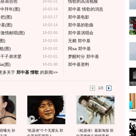
高搭肩合照
情歌的高清视频
10-02-21
中拜年(图)
郑中基 情歌的消息
10-02-19
把(图)
郑中基电影
10-02-17
基(图)
郑中基的歌曲
10-02-14
激情献唱(图)
郑中基演唱会
10-02-05
图)
无赖 郑中基
10-02-03
(图)
阿sa 郑中基
10-02-02
高干子弟求爱
梦醒时分 郑中基
10-02-01
(图)
郑中基资料
10-01-30
更多关于
郑中基 情歌
的新闻>>
1/3
容曝光 孙
"机器侠"个个无厘头 郑
《机器侠》最新海报 郑