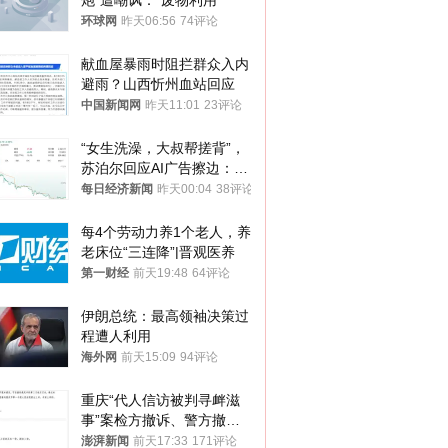
炮”遭嘲讽：“废物利用”
环球网
昨天06:56
74评论
献血屋暴雨时阻拦群众入内
避雨？山西忻州血站回应
中国新闻网
昨天11:01
23评论
“女生洗澡，大叔帮搓背”，
苏泊尔回应AI广告擦边：视
频全下架，已强化内容管理
每日经济新闻
昨天00:04
38评论
与审核
每4个劳动力养1个老人，养
老床位“三连降”|晋观医养
第一财经
前天19:48
64评论
伊朗总统：最高领袖决策过
程遭人利用
海外网
前天15:09
94评论
重庆“代人信访被判寻衅滋
事”案检方撤诉、警方撤
案，两被告人获国赔
澎湃新闻
前天17:33
171评论