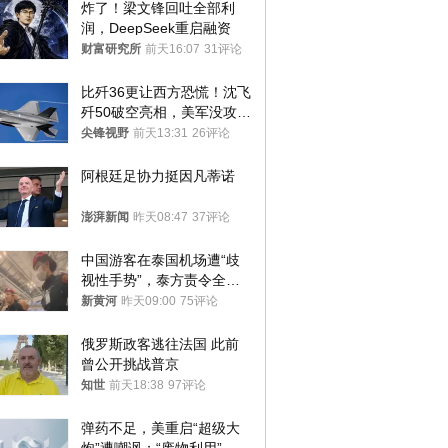
炸了！梁文锋回吐全部利
润，DeepSeek重启融资
财富研究所
前天16:07
31评论
比歼36更让西方恐慌！沈飞
歼50破空亮相，美军没攻克
的技术被拿下
尖锋视野
前天13:31
26评论
阿根廷足协力挺因凡蒂诺
澎湃新闻
昨天08:47
37评论
中国游客在泰国机场遭“歧
视性手势”，泰方责令全面
调查，对责任人采取最严厉
新黄河
昨天09:00
75评论
处分
俄罗斯政客逃往法国 此前
曾公开挑战普京
知世
前天18:38
97评论
弹药不足，美重启“超级大