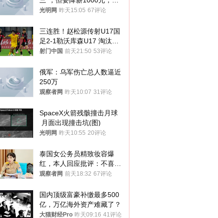
三”，但要降薪1000元，不
接受只能辞职
光明网
昨天15:05
67评论
三连胜！赵松源传射U17国
足2-1勒沃库森U17 淘汰赛
将战河床
射门中国
前天21:50
53评论
俄军：乌军伤亡总人数逼近
250万
观察者网
昨天10:07
31评论
SpaceX火箭残骸撞击月球
 月面出现撞击坑(图)
光明网
昨天10:55
20评论
泰国女公务员精致妆容爆
红，本人回应批评：不喜欢
就别看
观察者网
前天18:32
67评论
国内顶级富豪补缴最多500
亿，万亿海外资产难藏了？
大猫财经Pro
昨天09:16
41评论