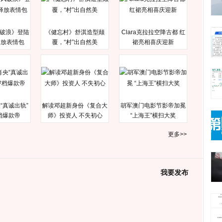
破浪》登陆
《健忘村》舒淇造型颠
Clara克拉拉空降古都 红
释放表情包
覆，“村”出自然美
裙亮相喜庆迎新
“真诚出轨”
解读邓超新身份《复合大
胡军澳门电影节影帝加冕
档爆款帝
师》投资人 不失初心
“上海王”横扫大奖
更多>>
我要发布