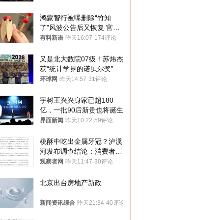
鸿蒙智行被曝删除“竹知
了”风波公告后又恢复 官媒
曾力挺：劝华为要大度的，
有料新语
昨天16:07
174评论
你们适不适合？
又是北大数院07级！苏炜杰
获“统计学界的诺贝尔奖”
环球网
昨天14:57
31评论
宇树王兴兴身家已超180
亿，一批90后新贵也将诞生
界面新闻
昨天10:22
59评论
桃酥中吃出金属牙冠？泸溪
河发布调查结论：消费者已
澄清，所发视频情况不属实
观察者网
昨天11:47
30评论
北京出台房地产新政
新闻资讯综合
昨天21:34
40评论