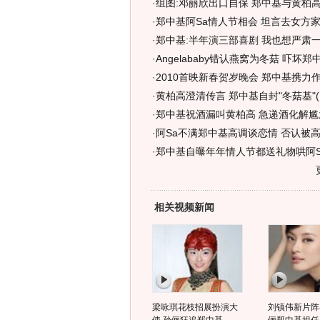
·
组图:邓丽欣出口自保 郑中基与黄柏
·
郑中基阿Sa情人节相会 坦言去女方家
·
郑中基:半年演三部喜剧 我也想严肃一
·
Angelababy错认燕窝为冬菇 吓坏郑中
·
2010首映新春贺岁晚会 郑中基携力作
·
黄柏高澄清传言 郑中基自封"冬菇基"(
·
郑中基祝酒漏叫黄柏高 急递酒化解尴尬
·
阿Sa不满郑中基高调谈恋情 否认被
·
郑中基自曝年年情人节都送礼物哄阿Sa
相关视频新闻
梁咏琪花枝招展扮演大
刘镇伟新片阵