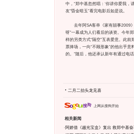
中，“郑中基忽然唱：‘你讲你爱我，
友“昏金暗玉”看完电影后如是说。
去年阿SA客串《家有囍事2009
呀”一幕成为人们看后的谈资。今年
样的另类方式“隔空”互表爱意。此前
票捧场，一向“不顾形象”的他出乎意
的。”随后，他还承认新年有通过电
二月二抬头龙见喜
上网从搜狗开始
相关新闻
·
阿娇借《越光宝盒》复出 救郑中基奋不