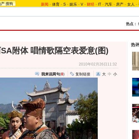
地产
搜狗
新闻
-
体育
-
S
-
娱乐
-
V
-
财经
-
IT
-
汽车
-
房产
-
女人
-
热点：
热
SA附体 唱情歌隔空表爱意(图)
2010年02月26日11:32
我来说两句
(
0
)
复制链接
大
中
小