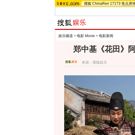
搜狐
ChinaRen
17173
焦点房
娱乐频道
>
电影 Movie
>
电影新闻
郑中基《花田》阿
来源：
搜狐娱乐