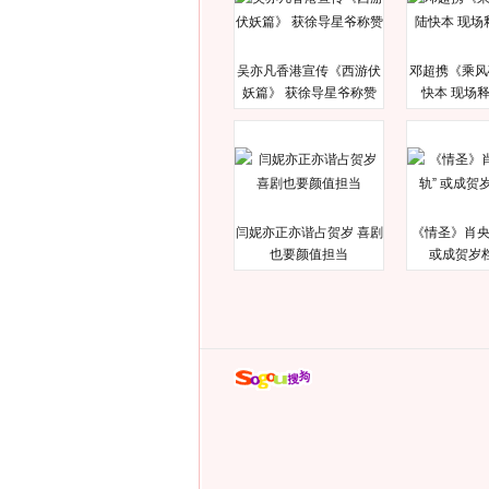
吴亦凡香港宣传《西游伏
邓超携《乘风
妖篇》 获徐导星爷称赞
快本 现场
闫妮亦正亦谐占贺岁 喜剧
《情圣》肖央
也要颜值担当
或成贺岁