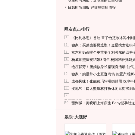
明星时尚周报：女明星的欲望衣橱
日韩时尚周报
好莱坞街拍周报
网友点击排行
1
《比利林恩》首映 章子怡范冰冰冯小刚
2
独家：买菜也要拗造型！金星携女逛街
3
京东和奶茶哪个更重要？刘强东的回答
4
杨威晒照庆祝结婚8周年 杨阳洋轻抚妈
5
艳压群芳！唐嫣修身长裙现身活动 仙气
6
独家：姚晨带小土豆逛商场 购置产后新
7
成都风味！张靓颖冯轲曝婚纱照 吃串串
8
接地气！阔太熊黛林打扮休闲逛街买厕
9
马蓉离婚后，砸1000万人民币给媒体要求
10
甜到腻！黄晓明上海庆生 Baby挺孕肚
娱乐·大视野