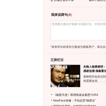
使 孙俪狂追郑中基
俪郑中基担任
我来说两句
(
0
)
*发表评论前请先注册成为搜狐用户，请点击
王牌栏目
先锋人物黄晓明：
感谢低潮 偶像重
黄晓明开始意识到
情需要改变。……
《秘密天使》陈翔情迷金素恩YURA
NewFace张俪：不怕定型“物质女”