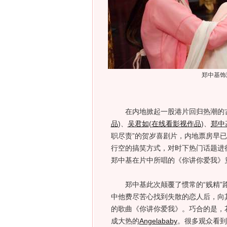
郑中基饰
在内地掀起一股港片回归热潮的古装
品
)
、
吴君如
(
在线看影视作品
)
、
郑中
职尽责”的贺岁喜剧片，内地票房早已
行空的搞笑方式，对时下热门话题进
郑中基在片中所唱的《你讲你爱我》
郑中基此次颠覆了惯常的“贱精”路
中他费尽苦心找到失散的恋人后，向其
的歌曲《你讲你爱我》。巧合的是，
成大热的
Angelababy
。很多观众看到