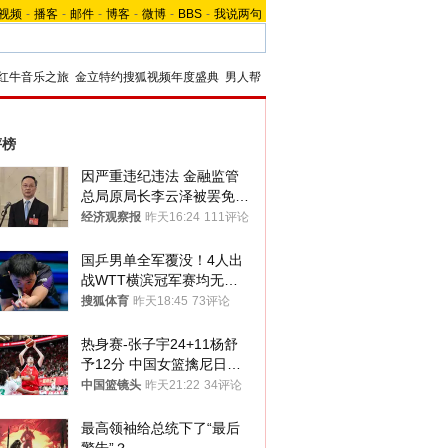
视频
-
播客
-
邮件
-
博客
-
微博
-
BBS
-
我说两句
红牛音乐之旅
金立特约搜狐视频年度盛典
男人帮
评榜
因严重违纪违法 金融监管
总局原局长李云泽被罢免全
国人大代表
经济观察报
昨天16:24
111评论
国乒男单全军覆没！4人出
战WTT横滨冠军赛均无缘
八强
搜狐体育
昨天18:45
73评论
热身赛-张子宇24+11杨舒
予12分 中国女篮擒尼日利
亚
中国篮镜头
昨天21:22
34评论
最高领袖给总统下了“最后